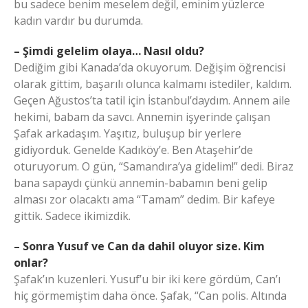
bu sadece benim meselem değil, eminim yüzlerce
kadın vardır bu durumda.
– Şimdi gelelim olaya… Nasıl oldu?
Dediğim gibi Kanada’da okuyorum. Değişim öğrencisi
olarak gittim, başarılı olunca kalmamı istediler, kaldım.
Geçen Ağustos’ta tatil için İstanbul’daydım. Annem aile
hekimi, babam da savcı. Annemin işyerinde çalışan
Şafak arkadaşım. Yaşıtız, buluşup bir yerlere
gidiyorduk. Genelde Kadıköy’e. Ben Ataşehir’de
oturuyorum. O gün, “Samandıra’ya gidelim!” dedi. Biraz
bana sapaydı çünkü annemin-babamın beni gelip
alması zor olacaktı ama “Tamam” dedim. Bir kafeye
gittik. Sadece ikimizdik.
– Sonra Yusuf ve Can da dahil oluyor size. Kim
onlar?
Şafak’ın kuzenleri. Yusuf’u bir iki kere gördüm, Can’ı
hiç görmemiştim daha önce. Şafak, “Can polis. Altında