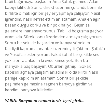
tabii bağırmaya başladım. Ama Şafak gelmedi. Adam
kapıyı kilitledi. Sonra direkt üzerime çullandı, benimle
birlikte olmak için bir şeyler yapmaya çalışıyor. Nasıl
iğrendim, nasıl nefret ettim anlatamam. Ama en ağır
basan duygu korku ve bir şok haliydi. Başınıza
gelenlere inanamıyorsunuz. Tabii ki boğuşma geçiyor
aramızda. Sürekli onu üzerimden atmaya çalışıyorum…
Sonra bir şekilde başardım ve kapıya yöneldim.
Kilitliydi kapı ama anahtar üzerindeydi. Çıktım… Şafak’a
ve Yusuf’a sesleniyorum. Fakat tuhaf bir şekilde ses
yok, sonra anladım ki evde kimse yok. Ben bu
manyakla baş başayım. Öbürleri gitmiş… Sokak
kapısını açmaya çalıştım anladım ki o da kilitli. Nasıl
paniğe kapıldım anlatamam. Sonra bir şekilde
peşimden gelmesine rağmen banyoya girdim ve
kendimi banyoya kilitledim…
YARIN: Banyonun camını kırdı, içeri girdi…