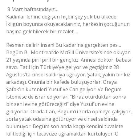
8 Mart haftasındayız…
Kadınlar lehine değişen hiçbir şey yok bu ülkede.
İki gün boyunca okuyacaklarınız, herkesin çocuğunun
başına gelebilecek bir rezalet…
Resmen delirir insan! Bu kadarına gerçekten pes…
Begüm B., Montreal’de McGill Üniversite’sinde okuyan
21 yaşında pırıl pırıl bir genç kız. Annesi doktor, babası
savcı. Tatil için Türkiye’ye geliyor ve geçtiğimiz 28
Ağustos’ta cinsel saldırıya uğruyor. Şafak, yakın bir kız
arkadaşı. Onunla bir kafede buluşuyorlar. Oraya
Şafak’ın kuzenleri Yusuf ve Can geliyor. Ve Begüm
istemese de ısrar ediyorlar, “Biraz oturduktan sonra
biz seni evine götüreceğiz!” diye Yusuf’un evine
gidiyorlar. Orada Can, Begüm’ü zorla öpmeye çalışıyor,
zorla yatak odasına götürüyor ve cinsel saldırıda
bulunuyor. Begüm son anda kaçıp kendini tuvalete
kilitlediği için tecavüze uğramaktan kurtuluyor. O