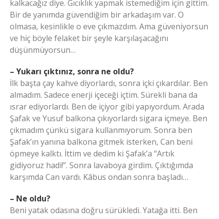
kalkacağız diye. Gıcıklık yapmak istemediğim için gittim.
Bir de yanımda güvendiğim bir arkadaşım var. O
olmasa, kesinlikle o eve çıkmazdım. Ama güveniyorsun
ve hiç böyle felaket bir şeyle karşılaşacağını
düşünmüyorsun…
– Yukarı çıktınız, sonra ne oldu?
İlk başta çay kahve diyorlardı, sonra içki çıkardılar. Ben
almadım. Sadece enerji içeceği içtim. Sürekli bana da
ısrar ediyorlardı. Ben de içiyor gibi yapıyordum. Arada
Şafak ve Yusuf balkona çıkıyorlardı sigara içmeye. Ben
çıkmadım çünkü sigara kullanmıyorum. Sonra ben
Şafak’ın yanına balkona gitmek isterken, Can beni
öpmeye kalktı. İttim ve dedim ki Şafak’a “Artık
gidiyoruz hadi!”. Sonra lavaboya girdim. Çıktığımda
karşımda Can vardı. Kâbus ondan sonra başladı…
– Ne oldu?
Beni yatak odasına doğru sürükledi. Yatağa itti. Ben