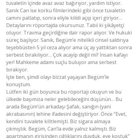
tuvaletin içinde avaz avaz bağırıyor, yardım istiyor.
Sanık Can ise korku filmlerindeki gibi önce tuvaletin
camını patlatıp, sonra eliyle kilidi açıp içeri giriyor…
Detaylarını röportajda okursunuz. Tabii ki şikâyetçi
oluyor. Travma geçirdiğine dair rapor alıyor. Ve hukuki
süreç başlıyor. Sanık, Begüm’e nitelikli cinsel saldırıya
teşebbüsten 5 yıl ceza alıyor ama üç ay yattıktan sonra
serbest bırakılıyor… Çok acayip değil mi? İnsan kafayı
yer! Mahkeme adamı suçlu buluyor ama serbest
bırakıyor.
İşte ben, şimdi olayı bizzat yaşayan Begüm’le
konuştum.
Lütfen iki gün boyunca bu röportajı okuyun ve bu
ülkede başımıza neler gelebileceğini düşünün… Bu
arada Begüm’ün arkadaşı Şafak, sanığın (yani
akrabasının) lehine ifadesini değiştiriyor. Önce “Evet,
kendini tuvalete kilitlemişti. Biz sigara almaya
çıkmıştık. Begüm, Can’la evde yalnız kalmıştı. Biz
apartmanın girişinden çığlıklarını duyduk, eve koştuk”