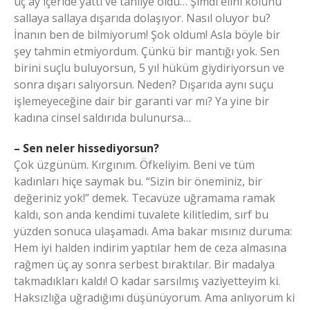
üç ay içeride yattı ve tahliye oldu… Şimdi elini kolunu
sallaya sallaya dışarıda dolaşıyor. Nasıl oluyor bu?
İnanın ben de bilmiyorum! Şok oldum! Asla böyle bir
şey tahmin etmiyordum. Çünkü bir mantığı yok. Sen
birini suçlu buluyorsun, 5 yıl hüküm giydiriyorsun ve
sonra dışarı salıyorsun. Neden? Dışarıda aynı suçu
işlemeyeceğine dair bir garanti var mı? Ya yine bir
kadına cinsel saldırıda bulunursa…
– Sen neler hissediyorsun?
Çok üzgünüm. Kırgınım. Öfkeliyim. Beni ve tüm
kadınları hiçe saymak bu. “Sizin bir öneminiz, bir
değeriniz yok!” demek. Tecavüze uğramama ramak
kaldı, son anda kendimi tuvalete kilitledim, sırf bu
yüzden sonuca ulaşamadı. Ama bakar mısınız duruma:
Hem iyi halden indirim yaptılar hem de ceza almasına
rağmen üç ay sonra serbest bıraktılar. Bir madalya
takmadıkları kaldı! O kadar sarsılmış vaziyetteyim ki.
Haksızlığa uğradığımı düşünüyorum. Ama anlıyorum ki