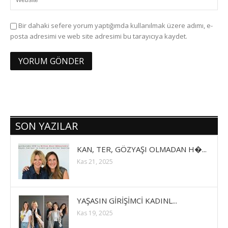
Bir dahaki sefere yorum yaptığımda kullanılmak üzere adımı, e-
posta adresimi ve web site adresimi bu tarayıcıya kaydet.
SON YAZILAR
KAN, TER, GÖZYAŞI OLMADAN H�...
Kas 21, 2025
YAŞASIN GİRİŞİMCİ KADINL...
Kas 19, 2025