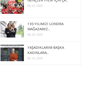
GENÇLER İYİLİK İÇİN ÇA...
Eki 23, 2025
130.YILIMIZI LONDRA
MAĞAZAMIZ...
Eki 20, 2025
YAŞADIKLARIM BAŞKA
KADINLARA...
Eki 16, 2025