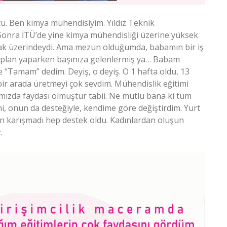
tu. Ben kimya mühendisiyim. Yıldız Teknik
Sonra İTÜ’de yine kimya mühendisliği üzerine yüksek
mak üzerindeydi. Ama mezun olduğumda, babamın bir iş
siz plan yaparken başınıza gelenlermiş ya… Babam
 de “Tamam” dedim. Deyiş, o deyiş. O 1 hafta oldu, 13
rla bir arada üretmeyi çok sevdim. Mühendislik eğitimi
zda faydası olmuştur tabii. Ne mutlu bana ki tüm
, onun da desteğiyle, kendime göre değiştirdim. Yurt
sun karışmadı hep destek oldu. Kadınlardan oluşun
.