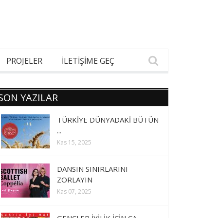
PROJELER
İLETİŞİME GEÇ
SON YAZILAR
TÜRKİYE DÜNYADAKİ BÜTÜN
...
Kas 15, 2025
DANSIN SINIRLARINI
ZORLAYIN
Kas 07, 2025