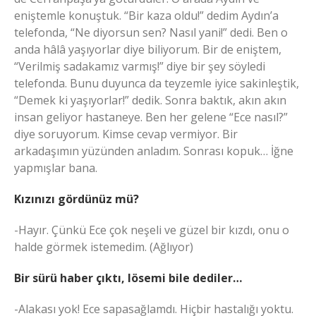
eniştemle konuştuk. “Bir kaza oldu!” dedim Aydın’a
telefonda, “Ne diyorsun sen? Nasıl yani!” dedi. Ben o
anda hâlâ yaşıyorlar diye biliyorum. Bir de eniştem,
“Verilmiş sadakamız varmış!” diye bir şey söyledi
telefonda. Bunu duyunca da teyzemle iyice sakinleştik,
“Demek ki yaşıyorlar!” dedik. Sonra baktık, akın akın
insan geliyor hastaneye. Ben her gelene “Ece nasıl?”
diye soruyorum. Kimse cevap vermiyor. Bir
arkadaşımın yüzünden anladım. Sonrası kopuk… İğne
yapmışlar bana.
Kızınızı gördünüz mü?
-Hayır. Çünkü Ece çok neşeli ve güzel bir kızdı, onu o
halde görmek istemedim. (Ağlıyor)
Bir sürü haber çıktı, lösemi bile dediler…
-Alakası yok! Ece sapasağlamdı. Hiçbir hastalığı yoktu.