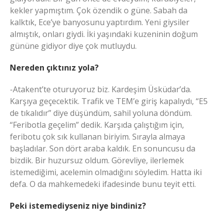
kekler yapmıştım. Çok özendik o güne. Sabah da
kalktık, Ece’ye banyosunu yaptırdım. Yeni giysiler
almıştık, onları giydi. İki yaşındaki kuzeninin doğum
gününe gidiyor diye çok mutluydu.
Nereden çıktınız yola?
-Atakent’te oturuyoruz biz. Kardeşim Üsküdar’da.
Karşıya geçecektik. Trafik ve TEM’e giriş kapalıydı, “E5
de tıkalıdır” diye düşündüm, sahil yoluna döndüm.
“Feribotla geçelim” dedik. Karşıda çalıştığım için,
feribotu çok sık kullanan biriyim. Sırayla almaya
başladılar. Son dört araba kaldık. En sonuncusu da
bizdik. Bir huzursuz oldum. Görevliye, ilerlemek
istemediğimi, acelemin olmadığını söyledim. Hatta iki
defa. O da mahkemedeki ifadesinde bunu teyit etti.
Peki istemediyseniz niye bindiniz?