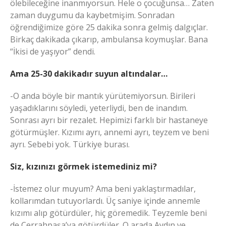
ölebileceğine inanmıyorsun. Hele o çocuğunsa… Zaten
zaman duygumu da kaybetmişim. Sonradan
öğrendiğimize göre 25 dakika sonra gelmiş dalgıçlar.
Birkaç dakikada çıkarıp, ambulansa koymuşlar. Bana
“İkisi de yaşıyor” dendi.
Ama 25-30 dakikadır suyun altındalar…
-O anda böyle bir mantık yürütemiyorsun. Birileri
yaşadıklarını söyledi, yeterliydi, ben de inandım.
Sonrası ayrı bir rezalet. Hepimizi farklı bir hastaneye
götürmüşler. Kızımı ayrı, annemi ayrı, teyzem ve beni
ayrı. Sebebi yok. Türkiye burası.
Siz, kızınızı görmek istemediniz mi?
-İstemez olur muyum? Ama beni yaklaştırmadılar,
kollarımdan tutuyorlardı. Üç saniye içinde annemle
kızımı alıp götürdüler, hiç göremedik. Teyzemle beni
de Cerrahpaşa’ya götürdüler. O arada Aydın ve