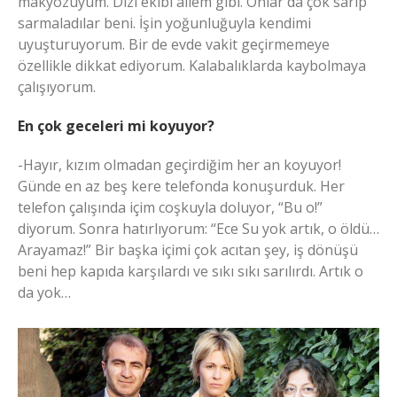
makyözüyüm. Dizi ekibi ailem gibi. Onlar da çok sarıp
sarmaladılar beni. İşin yoğunluğuyla kendimi
uyuşturuyorum. Bir de evde vakit geçirmemeye
özellikle dikkat ediyorum. Kalabalıklarda kaybolmaya
çalışıyorum.
En çok geceleri mi koyuyor?
-Hayır, kızım olmadan geçirdiğim her an koyuyor!
Günde en az beş kere telefonda konuşurduk. Her
telefon çalışında içim coşkuyla doluyor, “Bu o!”
diyorum. Sonra hatırlıyorum: “Ece Su yok artık, o öldü…
Arayamaz!” Bir başka içimi çok acıtan şey, iş dönüşü
beni hep kapıda karşılardı ve sıkı sıkı sarılırdı. Artık o
da yok…