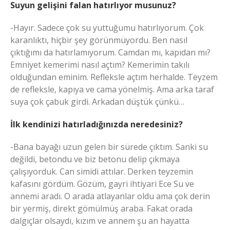
Suyun gelişini falan hatırlıyor musunuz?
-Hayır. Sadece çok su yuttuğumu hatırlıyorum. Çok
karanlıktı, hiçbir şey görünmüyordu. Ben nasıl
çıktığımı da hatırlamıyorum. Camdan mı, kapıdan mı?
Emniyet kemerimi nasıl açtım? Kemerimin takılı
olduğundan eminim. Refleksle açtım herhalde. Teyzem
de refleksle, kapıya ve cama yönelmiş. Ama arka taraf
suya çok çabuk girdi. Arkadan düştük çünkü…
İlk kendinizi hatırladığınızda neredesiniz?
-Bana bayağı uzun gelen bir sürede çıktım. Sanki su
değildi, betondu ve biz betonu delip çıkmaya
çalışıyorduk. Can simidi attılar. Derken teyzemin
kafasını gördüm. Gözüm, gayri ihtiyari Ece Su ve
annemi aradı. O arada atlayanlar oldu ama çok derin
bir yermiş, direkt gömülmüş araba. Fakat orada
dalgıçlar olsaydı, kızım ve annem şu an hayatta