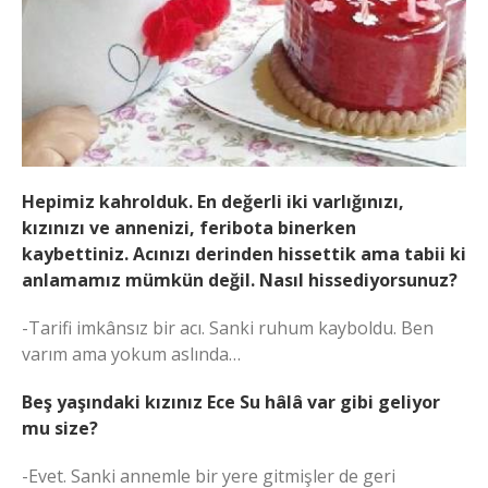
Hepimiz kahrolduk. En değerli iki varlığınızı,
kızınızı ve annenizi, feribota binerken
kaybettiniz. Acınızı derinden hissettik ama tabii ki
anlamamız mümkün değil. Nasıl hissediyorsunuz?
-Tarifi imkânsız bir acı. Sanki ruhum kayboldu. Ben
varım ama yokum aslında…
Beş yaşındaki kızınız Ece Su hâlâ var gibi geliyor
mu size?
-Evet. Sanki annemle bir yere gitmişler de geri