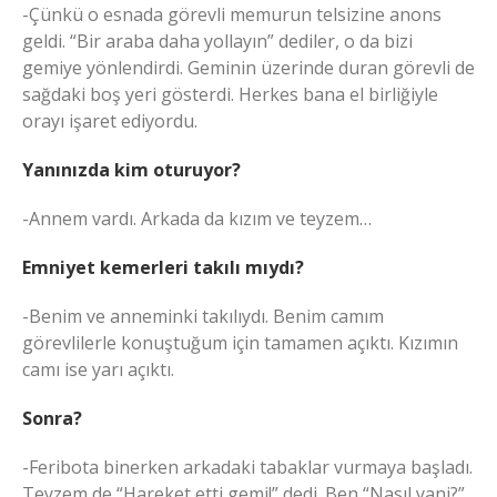
-Çünkü o esnada görevli memurun telsizine anons
geldi. “Bir araba daha yollayın” dediler, o da bizi
gemiye yönlendirdi. Geminin üzerinde duran görevli de
sağdaki boş yeri gösterdi. Herkes bana el birliğiyle
orayı işaret ediyordu.
Y
anınızda kim oturuyor?
-Annem vardı. Arkada da kızım ve teyzem…
Emniyet kemerleri takılı mıydı?
-Benim ve anneminki takılıydı. Benim camım
görevlilerle konuştuğum için tamamen açıktı. Kızımın
camı ise yarı açıktı.
Sonra?
-Feribota binerken arkadaki tabaklar vurmaya başladı.
Teyzem de “Hareket etti gemi!” dedi. Ben “Nasıl yani?”