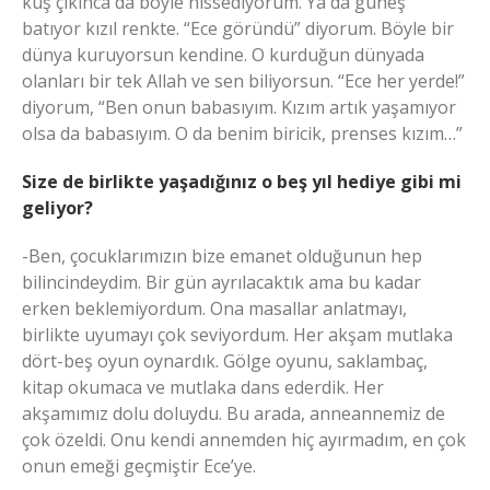
kuş çıkınca da böyle hissediyorum. Ya da güneş
batıyor kızıl renkte. “Ece göründü” diyorum. Böyle bir
dünya kuruyorsun kendine. O kurduğun dünyada
olanları bir tek Allah ve sen biliyorsun. “Ece her yerde!”
diyorum, “Ben onun babasıyım. Kızım artık yaşamıyor
olsa da babasıyım. O da benim biricik, prenses kızım…”
Size de birlikte yaşadığınız o beş yıl hediye gibi mi
geliyor?
-Ben, çocuklarımızın bize emanet olduğunun hep
bilincindeydim. Bir gün ayrılacaktık ama bu kadar
erken beklemiyordum. Ona masallar anlatmayı,
birlikte uyumayı çok seviyordum. Her akşam mutlaka
dört-beş oyun oynardık. Gölge oyunu, saklambaç,
kitap okumaca ve mutlaka dans ederdik. Her
akşamımız dolu doluydu. Bu arada, anneannemiz de
çok özeldi. Onu kendi annemden hiç ayırmadım, en çok
onun emeği geçmiştir Ece’ye.