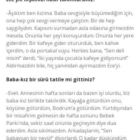
-Âşıktım ben kızıma. Baba sevgisiyle büyümediğim için,
ona hep çok sevgi vermeye çalıştım. Bir de hep
saygılıydım. Kapısını vurmadan asla odasına girmezdim
mesela. Onunla her şeyi konuşurdum. Onunla her yere
giderdim. Bir kafeye gider otururduk, ben kahve
içerdim, o da portakal suyu. Herkes bana, “Sen deli
misin!” derdi, “İki yaşında çocukla kafeye gidiyorsun!”
Aldırmazdım bile, hiç yanımdan ayırmazdım Ece’yi.
Baba-kız bir sürü tatile mi gittiniz?
-Evet. Annesinin hafta sonları da bazen işi olurdu, biz
baba-kız birlikte takılırdık. Kayağa götürdüm onu,
köyüme götürdüm, Bodrum’a götürdüm. Yurtdışından
bir misafirim gelmesin de hafta sonunu Bebek
Parkı’nda, sekiz saat onunla geçireyim diye dua
ederdim. Asla sıkılmazdım. Arkadaşlarım, “Sen
babaysan biz neyiz!” diyorlardı. O kadar düşkündüm