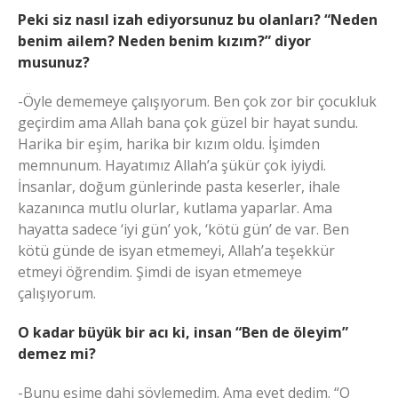
Peki siz nasıl izah ediyorsunuz bu olanları? “Neden
benim ailem? Neden benim kızım?” diyor
musunuz?
-Öyle dememeye çalışıyorum. Ben çok zor bir çocukluk
geçirdim ama Allah bana çok güzel bir hayat sundu.
Harika bir eşim, harika bir kızım oldu. İşimden
memnunum. Hayatımız Allah’a şükür çok iyiydi.
İnsanlar, doğum günlerinde pasta keserler, ihale
kazanınca mutlu olurlar, kutlama yaparlar. Ama
hayatta sadece ‘iyi gün’ yok, ‘kötü gün’ de var. Ben
kötü günde de isyan etmemeyi, Allah’a teşekkür
etmeyi öğrendim. Şimdi de isyan etmemeye
çalışıyorum.
O kadar büyük bir acı ki, insan “Ben de öleyim”
demez mi?
-Bunu eşime dahi söylemedim. Ama evet dedim. “O