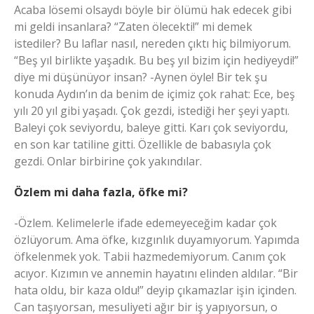
Acaba lösemi olsaydı böyle bir ölümü hak edecek gibi
mi geldi insanlara? “Zaten ölecekti!” mi demek
istediler? Bu laflar nasıl, nereden çıktı hiç bilmiyorum.
“Beş yıl birlikte yaşadık. Bu beş yıl bizim için hediyeydi!”
diye mi düşünüyor insan? -Aynen öyle! Bir tek şu
konuda Aydın’ın da benim de içimiz çok rahat: Ece, beş
yılı 20 yıl gibi yaşadı. Çok gezdi, istediği her şeyi yaptı.
Baleyi çok seviyordu, baleye gitti. Karı çok seviyordu,
en son kar tatiline gitti. Özellikle de babasıyla çok
gezdi. Onlar birbirine çok yakındılar.
Özlem mi daha fazla, öfke mi?
-Özlem. Kelimelerle ifade edemeyeceğim kadar çok
özlüyorum. Ama öfke, kızgınlık duyamıyorum. Yapımda
öfkelenmek yok. Tabii hazmedemiyorum. Canım çok
acıyor. Kızımın ve annemin hayatını elinden aldılar. “Bir
hata oldu, bir kaza oldu!” deyip çıkamazlar işin içinden.
Can taşıyorsan, mesuliyeti ağır bir iş yapıyorsun, o