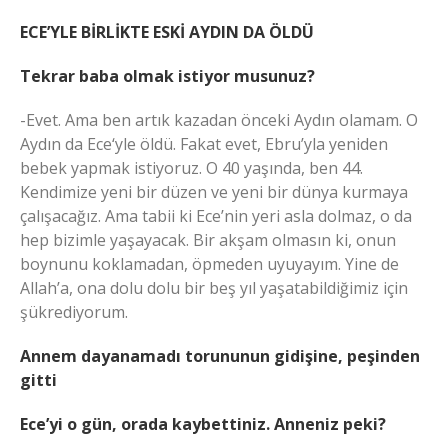
ECE’YLE BİRLİKTE ESKİ AYDIN DA ÖLDÜ
Tekrar baba olmak istiyor musunuz?
-Evet. Ama ben artık kazadan önceki Aydın olamam. O
Aydın da Ece‘yle öldü. Fakat evet, Ebru’yla yeniden
bebek yapmak istiyoruz. O 40 yaşında, ben 44.
Kendimize yeni bir düzen ve yeni bir dünya kurmaya
çalışacağız. Ama tabii ki Ece’nin yeri asla dolmaz, o da
hep bizimle yaşayacak. Bir akşam olmasın ki, onun
boynunu koklamadan, öpmeden uyuyayım. Yine de
Allah’a, ona dolu dolu bir beş yıl yaşatabildiğimiz için
şükrediyorum.
Annem dayanamadı torununun gidişine, peşinden
gitti
Ece’yi o gün, orada kaybettiniz. Anneniz peki?