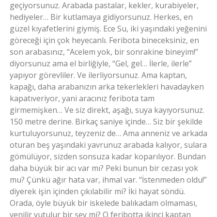
geçiyorsunuz. Arabada pastalar, kekler, kurabiyeler,
hediyeler… Bir kutlamaya gidiyorsunuz. Herkes, en
güzel kıyafetlerini giymiş. Ece Su, iki yaşındaki yeğenini
göreceği için çok heyecanlı. Feribota bineceksiniz, en
son arabasınız, “Acelem yok, bir sonrakine bineyim!”
diyorsunuz ama el birliğiyle, “Gel, gel… İlerle, ilerle”
yapıyor görevliler. Ve ilerliyorsunuz. Ama kaptan,
kapağı, daha arabanızın arka tekerlekleri havadayken
kapatıveriyor, yani aracınız feribota tam
girmemişken… Ve siz direkt, aşağı, suya kayıyorsunuz.
150 metre derine. Birkaç saniye içinde… Siz bir şekilde
kurtuluyorsunuz, teyzeniz de… Ama anneniz ve arkada
oturan beş yaşındaki yavrunuz arabada kalıyor, sulara
gömülüyor, sizden sonsuza kadar koparılıyor. Bundan
daha büyük bir acı var mı? Peki bunun bir cezası yok
mu? Çünkü ağır hata var, ihmal var. “İstenmeden oldu!”
diyerek işin içinden çıkılabilir mi? İki hayat söndü.
Orada, öyle büyük bir iskelede balıkadam olmaması,
yenilir yutulur bir şey mi? O feribotta ikinci kaptan