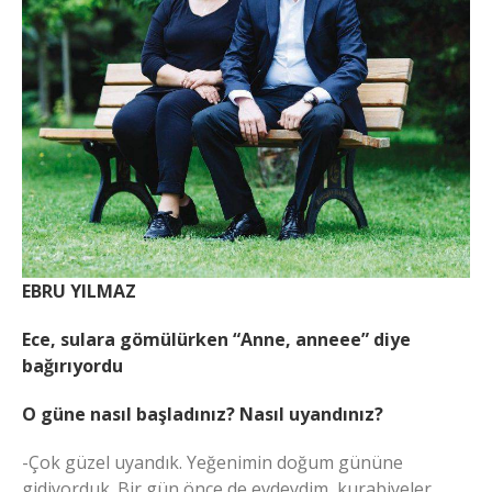
EBRU YILMAZ
Ece, sulara gömülürken “Anne, anneee” diye
bağırıyordu
O güne nasıl başladınız? Nasıl uyandınız?
-Çok güzel uyandık. Yeğenimin doğum gününe
gidiyorduk. Bir gün önce de evdeydim, kurabiyeler,