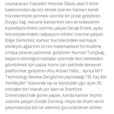
Uluslararası Yükselen Yetenek Ödülü alan 5 bilim
kadınımızdan da söz etmek isterim. Kanseri kendi
hücrelerimizle yenmek üzerine bir proje geliştiren
Duygu Sağ, mesane kanserinin tanı ve tedavisinin
kişiselleştirilmesi üzerine çalışan Serap Erkek, uydu
teknolojilerindeki radyasyon etkileri üzerine çalışan
Bilge Demirköz, kanser hücrelerindeki karmaşık
etkileşim ağlarının sırrını matematiksel formüllerle
ortaya çıkaran yazılımlar geliştiren Nurcan Tunçbağ,
ilaçların etkinliğini hastalar üzerinde test edilmeden
görebilmek için yapay hücre zarı şeklinde deneysel
platformlar geliştiren Ahu Arslan Yıldız… Ayrıca MIT
Technology Review Dergisi’nin yayınladığı “35 Yaş Altı
Yenilikçiler” listesinde tıp ve biyolojide çığır açan 35
öncüden biri olarak yer alan ve Stanford
Üniversitesi’nde görev yapan, kanda kanser teşhisi
üzerine çalışan Gözde Durmuş. Hepsi de ilham verici
çalışmalarıyla bizi ve ülkemizi gururlandıran isimler.