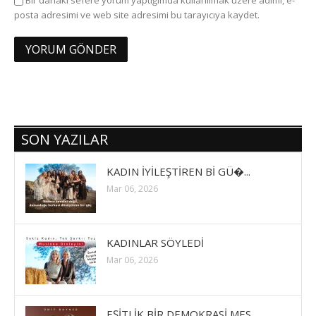
posta adresimi ve web site adresimi bu tarayıcıya kaydet.
SON YAZILAR
KADIN İYİLEŞTİREN Bİ GÜ�...
Mar 06, 2026
KADINLAR SÖYLEDİ
Mar 06, 2026
EŞİTLİK BİR DEMOKRASİ MES...