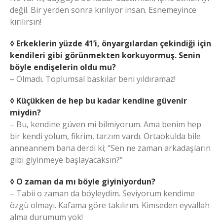
değil. Bir yerden sonra kırılıyor insan. Esnemeyince
kırılırsın!
◊ Erkeklerin yüzde 41’i, önyargılardan çekindiği için
kendileri gibi görünmekten korkuyormuş. Senin
böyle endişelerin oldu mu?
– Olmadı. Toplumsal baskılar beni yıldıramaz!
◊ Küçükken de hep bu kadar kendine güvenir
miydin?
– Bu, kendine güven mi bilmiyorum. Ama benim hep
bir kendi yolum, fikrim, tarzım vardı. Ortaokulda bile
anneannem bana derdi ki; “Sen ne zaman arkadaşların
gibi giyinmeye başlayacaksın?”
◊ O zaman da mı böyle giyiniyordun?
– Tabii o zaman da böyleydim. Seviyorum kendime
özgü olmayı. Kafama göre takılırım. Kimseden eyvallah
alma durumum yok!