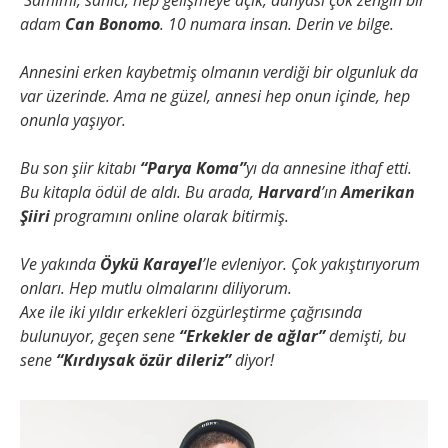
Samimi, sahici, hep gelişmeye açık, dünyası çok zengin bir
adam
Can Bonomo
. 10 numara insan. Derin ve bilge.
Annesini erken kaybetmiş olmanın verdiği bir olgunluk da
var üzerinde. Ama ne güzel, annesi hep onun içinde, hep
onunla yaşıyor.
Bu son şiir kitabı
“Parya Koma”
yı da annesine ithaf etti.
Bu kitapla ödül de aldı. Bu arada,
Harvard
’ın
Amerikan
Şiiri
programını online olarak bitirmiş.
Ve yakında
Öykü Karayel
’le evleniyor. Çok yakıştırıyorum
onları. Hep mutlu olmalarını diliyorum.
Axe ile iki yıldır erkekleri özgürleştirme çağrısında
bulunuyor, geçen sene
“Erkekler de ağlar”
demişti, bu
sene
“Kırdıysak özür dileriz”
diyor!