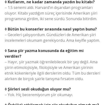
◊ Kutlarım, ne kadar zamanda yazdın bu kitabı?
– 1.5 senemi aldı. Harvard’ın dışarıdan programları
oluyor. Kitabı yazdığım süreç içerisinde Amerikan şiiri
programına girdim, iki sene sürdü. Sonunda bitirdim.
◊ Bütün bu konserler sırasında nasıl yaptın bunu?
– Geceleri çalışıyordum. Gündüzleri de Amerikan şiiri
incelemeleri okumam gerekiyordu. Ama keyifle yaptım.
◊ Sana şiir yazma konusunda da eğitim mi
verdiler?
– Hayır, şiir yazmak öğrenilebilecek bir şey değil. Ama
şiirin etimolojisiyle, filolojisiyle ve Amerikan şiirinin
etnik kökenleriyle ilgili derslerim oldu. Tüm bu dersleri
alırken de birçok şairle tanışma fırsatım oldu.
◊ Şiirleri sesli okuduğun oluyor mu?
– Yok. Hiç beceremiyorum şiir okumayı.
◊ Öykü’yü etkilemek için şiir okuduğun olmadı mı?