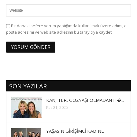
Bir dahaki sefere yorum yaptığımda kullanılmak üzere adımı, e-
posta adresimi ve web site adresimi bu tarayıcıya kaydet.
SON YAZILAR
KAN, TER, GÖZYAŞI OLMADAN H�...
Kas 21, 2025
YAŞASIN GİRİŞİMCİ KADINL...