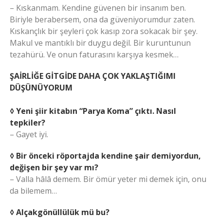
– Kıskanmam. Kendine güvenen bir insanım ben.
Biriyle berabersem, ona da güveniyorumdur zaten.
Kıskançlık bir şeyleri çok kasıp zora sokacak bir şey.
Makul ve mantıklı bir duygu değil. Bir kuruntunun
tezahürü. Ve onun faturasını karşıya kesmek…
ŞAİRLİĞE GİTGİDE DAHA ÇOK YAKLAŞTIĞIMI
DÜŞÜNÜYORUM
◊ Yeni şiir kitabın “Parya Koma” çıktı. Nasıl
tepkiler?
– Gayet iyi.
◊ Bir önceki röportajda kendine şair demiyordun,
değişen bir şey var mı?
– Valla hâlâ demem. Bir ömür yeter mi demek için, onu
da bilemem…
◊ Alçakgönüllülük mü bu?