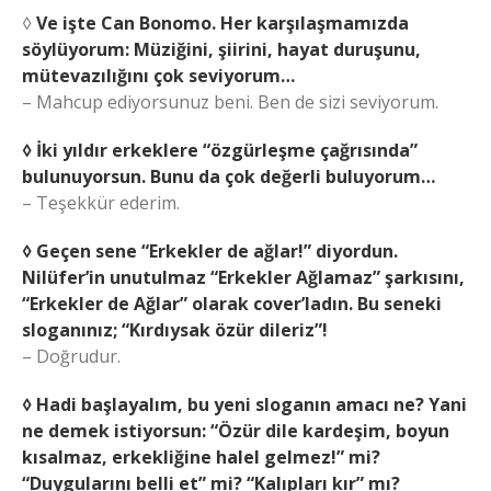
◊
Ve işte Can Bonomo. Her karşılaşmamızda
söylüyorum: Müziğini, şiirini, hayat duruşunu,
mütevazılığını çok seviyorum…
– Mahcup ediyorsunuz beni. Ben de sizi seviyorum.
◊ İki yıldır erkeklere “özgürleşme çağrısında”
bulunuyorsun. Bunu da çok değerli buluyorum…
– Teşekkür ederim.
◊ Geçen sene “Erkekler de ağlar!” diyordun.
Nilüfer’in unutulmaz “Erkekler Ağlamaz” şarkısını,
“Erkekler de Ağlar” olarak cover’ladın. Bu seneki
sloganınız; “Kırdıysak özür dileriz”!
– Doğrudur.
◊ Hadi başlayalım, bu yeni sloganın amacı ne? Yani
ne demek istiyorsun: “Özür dile kardeşim, boyun
kısalmaz, erkekliğine halel gelmez!” mi?
“Duygularını belli et” mi? “Kalıpları kır” mı?