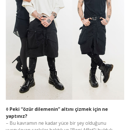
◊ Peki “özür dilemenin” altını çizmek için ne
yaptınız?
– Bu kavramın ne kadar yüce bir şey olduğunu
vurgulayan şarkılar baktık ve “Beni Affet”i bulduk.