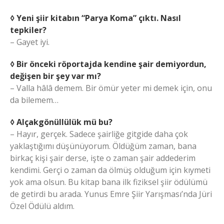
◊ Yeni şiir kitabın “Parya Koma” çıktı. Nasıl
tepkiler?
– Gayet iyi.
◊ Bir önceki röportajda kendine şair demiyordun,
değişen bir şey var mı?
– Valla hâlâ demem. Bir ömür yeter mi demek için, onu
da bilemem…
◊ Alçakgönüllülük mü bu?
– Hayır, gerçek. Sadece şairliğe gitgide daha çok
yaklaştığımı düşünüyorum. Öldüğüm zaman, bana
birkaç kişi şair derse, işte o zaman şair addederim
kendimi. Gerçi o zaman da ölmüş olduğum için kıymeti
yok ama olsun. Bu kitap bana ilk fiziksel şiir ödülümü
de getirdi bu arada. Yunus Emre Şiir Yarışması’nda Jüri
Özel Ödülü aldım.