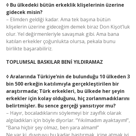
◊ Bu ülkedeki bütün erkeklik klişelerinin üzerine
gidecek misin?
– Elimden geldiği kadar. Ama tek başına bütün
klişelerin üzerine gideceğim demek biraz Don Kişot’luk
olur. Yel değirmenleriyle savaşmak gibi. Ama bana
katılan erkekler çoğunlukta olursa, pekala bunu
birlikte başarabiliriz.
TOPLUMSAL BASKILAR BENİ YILDIRAMAZ
◊ Aralarında Türkiye’nin de bulunduğu 10 ülkeden 3
bin 500 erkeğin katılımıyla gerçekleştirilen bir
araştırmada; Türk erkekleri, bu ülkede her şeyin
erkekler için kolay olduğunu, hiç zorlanmadıklarını
belirtmişler. Bu sence gerçeği yansıtıyor mu?
– Hayır, bocaladıklarını söylemeyi bir zayıflık olarak
algıladıkları için böyle diyorlar. “Yıkılmadım ayaktayım!”,
“Bana hiçbir şey olmaz, ben yara almam!”
Ne var ki, duyguyu bu kadar bastırmak, içine atmak iyi