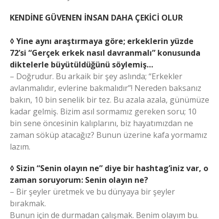
KENDİNE GÜVENEN İNSAN DAHA ÇEKİCİ OLUR
◊ Yine aynı araştırmaya göre; erkeklerin yüzde
72’si “Gerçek erkek nasıl davranmalı” konusunda
diktelerle büyütüldüğünü söylemiş…
– Doğrudur. Bu arkaik bir şey aslında; “Erkekler
avlanmalıdır, evlerine bakmalıdır”! Nereden baksanız
bakın, 10 bin senelik bir tez. Bu azala azala, günümüze
kadar gelmiş. Bizim asıl sormamız gereken soru; 10
bin sene öncesinin kalıplarını, biz hayatımızdan ne
zaman söküp atacağız? Bunun üzerine kafa yormamız
lazım.
◊ Sizin “Senin olayın ne” diye bir hashtag’iniz var, o
zaman soruyorum: Senin olayın ne?
– Bir şeyler üretmek ve bu dünyaya bir şeyler
bırakmak.
Bunun için de durmadan çalışmak. Benim olayım bu.