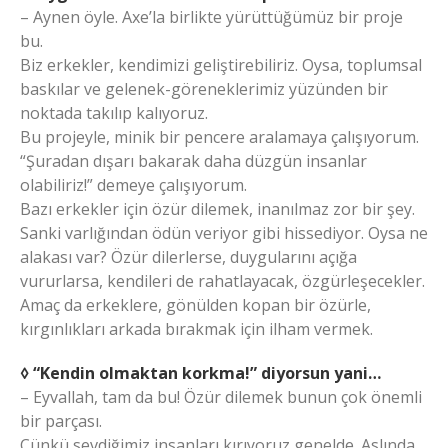
– Aynen öyle. Axe’la birlikte yürüttüğümüz bir proje
bu.
Biz erkekler, kendimizi geliştirebiliriz. Oysa, toplumsal
baskılar ve gelenek-göreneklerimiz yüzünden bir
noktada takılıp kalıyoruz.
Bu projeyle, minik bir pencere aralamaya çalışıyorum.
“Şuradan dışarı bakarak daha düzgün insanlar
olabiliriz!” demeye çalışıyorum.
Bazı erkekler için özür dilemek, inanılmaz zor bir şey.
Sanki varlığından ödün veriyor gibi hissediyor. Oysa ne
alakası var? Özür dilerlerse, duygularını açığa
vururlarsa, kendileri de rahatlayacak, özgürleşecekler.
Amaç da erkeklere, gönülden kopan bir özürle,
kırgınlıkları arkada bırakmak için ilham vermek.
◊ “Kendin olmaktan korkma!” diyorsun yani…
– Eyvallah, tam da bu! Özür dilemek bunun çok önemli
bir parçası.
Çünkü sevdiğimiz insanları kırıyoruz genelde. Aslında