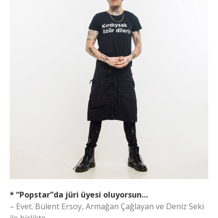
* “Popstar”da jüri üyesi oluyorsun…
– Evet. Bülent Ersoy, Armağan Çağlayan ve Deniz Seki