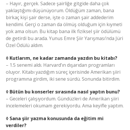
– Hayır, gerçek. Sadece şairliğe gitgide daha çok
yaklaştığımı düşünüyorum. Öldüğüm zaman, bana
birkaç kişi şair derse, işte o zaman şair addederim
kendimi. Gerçi o zaman da ölmüş olduğum için kıymeti
yok ama olsun. Bu kitap bana ilk fiziksel şiir ödülümü
de getirdi bu arada. Yunus Emre Şiir Yarışması’nda Jüri
Özel Ödülü aldım.
◊ Kutlarım, ne kadar zamanda yazdın bu kitabı?
– 1.5 senemi aldı. Harvard’ın dışarıdan programları
oluyor. Kitabı yazdığım süreç içerisinde Amerikan şiiri
programına girdim, iki sene sürdü. Sonunda bitirdim.
◊ Bütün bu konserler sırasında nasıl yaptın bunu?
– Geceleri çalışıyordum. Gündüzleri de Amerikan şiiri
incelemeleri okumam gerekiyordu. Ama keyifle yaptım.
◊ Sana şiir yazma konusunda da eğitim mi
verdiler?