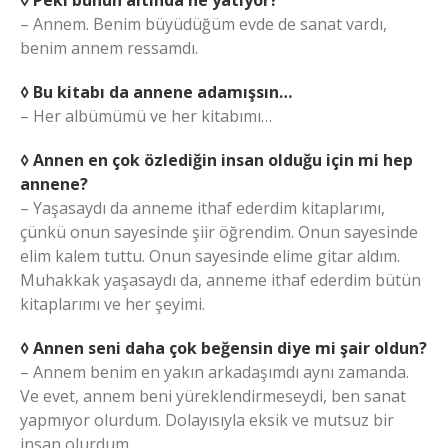
◊ Peki bunun altında ne yatıyor?
– Annem. Benim büyüdüğüm evde de sanat vardı,
benim annem ressamdı.
◊ Bu kitabı da annene adamışsın…
– Her albümümü ve her kitabımı…
◊ Annen en çok özlediğin insan olduğu için mi hep
annene?
– Yaşasaydı da anneme ithaf ederdim kitaplarımı,
çünkü onun sayesinde şiir öğrendim. Onun sayesinde
elim kalem tuttu. Onun sayesinde elime gitar aldım.
Muhakkak yaşasaydı da, anneme ithaf ederdim bütün
kitaplarımı ve her şeyimi.
◊ Annen seni daha çok beğensin diye mi şair oldun?
– Annem benim en yakın arkadaşımdı aynı zamanda.
Ve evet, annem beni yüreklendirmeseydi, ben sanat
yapmıyor olurdum. Dolayısıyla eksik ve mutsuz bir
insan olurdum.