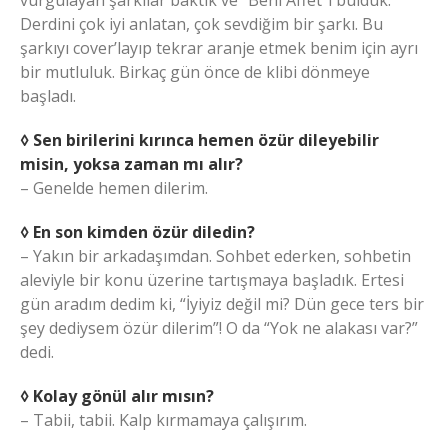
Derdini çok iyi anlatan, çok sevdiğim bir şarkı. Bu
şarkıyı cover’layıp tekrar aranje etmek benim için ayrı
bir mutluluk. Birkaç gün önce de klibi dönmeye
başladı.
◊ Sen birilerini kırınca hemen özür dileyebilir
misin, yoksa zaman mı alır?
– Genelde hemen dilerim.
◊ En son kimden özür diledin?
– Yakın bir arkadaşımdan. Sohbet ederken, sohbetin
aleviyle bir konu üzerine tartışmaya başladık. Ertesi
gün aradım dedim ki, “İyiyiz değil mi? Dün gece ters bir
şey dediysem özür dilerim”! O da “Yok ne alakası var?”
dedi.
◊ Kolay gönül alır mısın?
– Tabii, tabii. Kalp kırmamaya çalışırım.