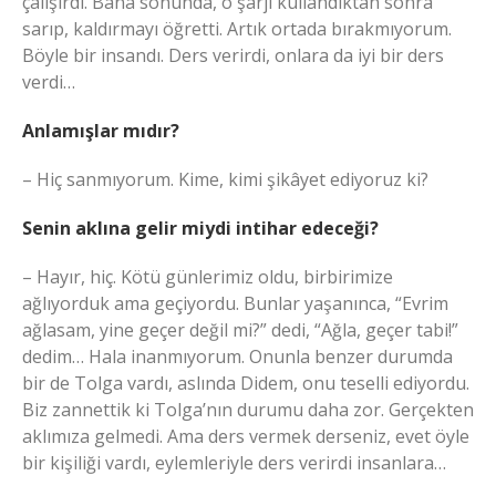
çalışırdı. Bana sonunda, o şarjı kullandıktan sonra
sarıp, kaldırmayı öğretti. Artık ortada bırakmıyorum.
Böyle bir insandı. Ders verirdi, onlara da iyi bir ders
verdi…
Anlamışlar mıdır?
– Hiç sanmıyorum. Kime, kimi şikâyet ediyoruz ki?
Senin aklına gelir miydi intihar edeceği?
– Hayır, hiç. Kötü günlerimiz oldu, birbirimize
ağlıyorduk ama geçiyordu. Bunlar yaşanınca, “Evrim
ağlasam, yine geçer değil mi?” dedi, “Ağla, geçer tabi!”
dedim… Hala inanmıyorum. Onunla benzer durumda
bir de Tolga vardı, aslında Didem, onu teselli ediyordu.
Biz zannettik ki Tolga’nın durumu daha zor. Gerçekten
aklımıza gelmedi. Ama ders vermek derseniz, evet öyle
bir kişiliği vardı, eylemleriyle ders verirdi insanlara…