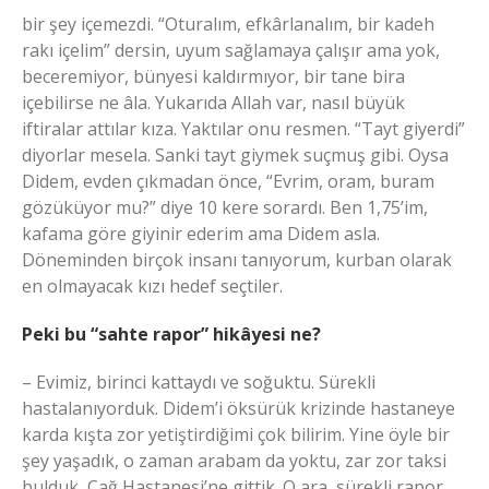
bir şey içemezdi. “Oturalım, efkârlanalım, bir kadeh
rakı içelim” dersin, uyum sağlamaya çalışır ama yok,
beceremiyor, bünyesi kaldırmıyor, bir tane bira
içebilirse ne âla. Yukarıda Allah var, nasıl büyük
iftiralar attılar kıza. Yaktılar onu resmen. “Tayt giyerdi”
diyorlar mesela. Sanki tayt giymek suçmuş gibi. Oysa
Didem, evden çıkmadan önce, “Evrim, oram, buram
gözüküyor mu?” diye 10 kere sorardı. Ben 1,75’im,
kafama göre giyinir ederim ama Didem asla.
Döneminden birçok insanı tanıyorum, kurban olarak
en olmayacak kızı hedef seçtiler.
Peki bu “sahte rapor” hikâyesi ne?
– Evimiz, birinci kattaydı ve soğuktu. Sürekli
hastalanıyorduk. Didem’i öksürük krizinde hastaneye
karda kışta zor yetiştirdiğimi çok bilirim. Yine öyle bir
şey yaşadık, o zaman arabam da yoktu, zar zor taksi
bulduk, Çağ Hastanesi’ne gittik. O ara, sürekli rapor