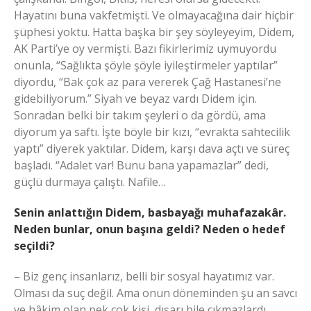
Hayatını buna vakfetmişti. Ve olmayacağına dair hiçbir
şüphesi yoktu. Hatta başka bir şey söyleyeyim, Didem,
AK Parti’ye oy vermişti. Bazı fikirlerimiz uymuyordu
onunla, “Sağlıkta şöyle şöyle iyileştirmeler yaptılar”
diyordu, “Bak çok az para vererek Çağ Hastanesi’ne
gidebiliyorum.” Siyah ve beyaz vardı Didem için.
Sonradan belki bir takım şeyleri o da gördü, ama
diyorum ya saftı. İşte böyle bir kızı, “evrakta sahtecilik
yaptı” diyerek yaktılar. Didem, karşı dava açtı ve süreç
başladı. “Adalet var! Bunu bana yapamazlar” dedi,
güçlü durmaya çalıştı. Nafile…
Senin anlattığın Didem, basbayağı muhafazakâr.
Neden bunlar, onun başına geldi? Neden o hedef
seçildi?
– Biz genç insanlarız, belli bir sosyal hayatımız var.
Olması da suç değil. Ama onun döneminden şu an savcı
ve hâkim olan pek çok kişi, dışarı bile çıkmazlardı.