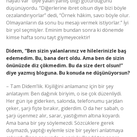
hayatı var” diye yalan yanlış bilgi götürdüğünü
düşünüyordu. “Diğerlerine ibret olsun diye bizi böyle
cezalandırıyorlar” dedi, “Örnek hâkim, savcı böyle olur.
Olmayanların da sonu bu mesajı vermek istiyorlar.” İyi
bir yol seçmişler. Eminim bundan sonra ki dönemde
kimse hafta sonu tayt giymeyecektir!
Didem, “Ben sizin yalanlarınız ve hilelerinizle baş
edemedim. Bu, bana dert oldu. Ama ben de sizin
önünüzde diz çökmedim. Bu da size dert olsun!”
diye yazmış bloguna. Bu konuda ne düşünüyorsun?
– Tam Didem’lik. Kişiliğini anlamanız için bir şey
anlatayım: Ben dağınık biriyim, o ise çok düzenliydi.
Her gün işe giderken, salonda, telefonumu şarjdan
çeker, şarjı fişte bırakır, giderdim. O da her sabah, o
şarjı üşenmez alır, sarar, yastığımın altına koyardı.
Ama bana bir şey söylemezdi. Sözcüklere gerek
duymazdı, yaptığı eylemle size bir şeyleri anlatmaya