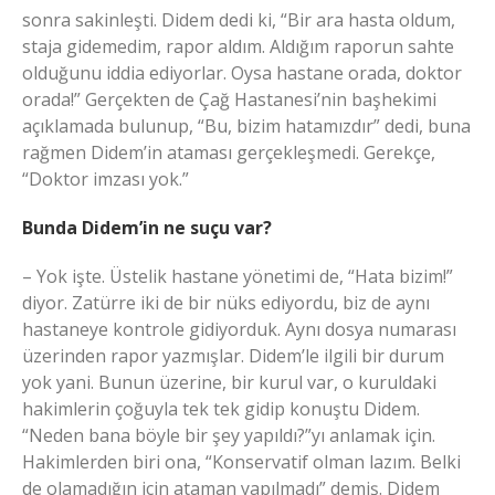
sonra sakinleşti. Didem dedi ki, “Bir ara hasta oldum,
staja gidemedim, rapor aldım. Aldığım raporun sahte
olduğunu iddia ediyorlar. Oysa hastane orada, doktor
orada!” Gerçekten de Çağ Hastanesi’nin başhekimi
açıklamada bulunup, “Bu, bizim hatamızdır” dedi, buna
rağmen Didem’in ataması gerçekleşmedi. Gerekçe,
“Doktor imzası yok.”
Bunda Didem’in ne suçu var?
– Yok işte. Üstelik hastane yönetimi de, “Hata bizim!”
diyor. Zatürre iki de bir nüks ediyordu, biz de aynı
hastaneye kontrole gidiyorduk. Aynı dosya numarası
üzerinden rapor yazmışlar. Didem’le ilgili bir durum
yok yani. Bunun üzerine, bir kurul var, o kuruldaki
hakimlerin çoğuyla tek tek gidip konuştu Didem.
“Neden bana böyle bir şey yapıldı?”yı anlamak için.
Hakimlerden biri ona, “Konservatif olman lazım. Belki
de olamadığın için ataman yapılmadı” demiş. Didem