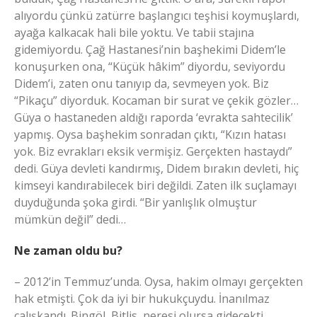
alıyordu çünkü zatürre başlangıcı teşhisi koymuşlardı,
ayağa kalkacak hali bile yoktu. Ve tabii stajına
gidemiyordu. Çağ Hastanesi’nin başhekimi Didem’le
konuşurken ona, “Küçük hâkim” diyordu, seviyordu
Didem’i, zaten onu tanıyıp da, sevmeyen yok. Biz
“Pikaçu” diyorduk. Kocaman bir surat ve çekik gözler…
Güya o hastaneden aldığı raporda ‘evrakta sahtecilik’
yapmış. Oysa başhekim sonradan çıktı, “Kızın hatası
yok. Biz evrakları eksik vermişiz. Gerçekten hastaydı”
dedi. Güya devleti kandırmış, Didem bırakın devleti, hiç
kimseyi kandırabilecek biri değildi. Zaten ilk suçlamayı
duyduğunda şoka girdi. “Bir yanlışlık olmuştur
mümkün değil” dedi…
Ne zaman oldu bu?
– 2012’in Temmuz’unda. Oysa, hakim olmayı gerçekten
hak etmişti. Çok da iyi bir hukukçuydu. İnanılmaz
çalışkandı. Bingöl, Bitlis, neresi olursa gidecekti.