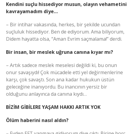
Kendini suçlu hissediyor musun, olayın vehametini
kavrayamadım diye…
– Bir intihar vakasında, herkes, bir şekilde ucundan
suçluluk hissediyor. Ben de ediyorum. Ama biliyorum,
Didem hayatta olsa, “Aman Evrim saçmalama!” derdi.
Bir insan, bir meslek uğruna canına kıyar mı?
– Artık sadece meslek meselesi değildi ki, bu onun
onur savaşıydı! Çok mücadele etti yel değirmenlerine
karşı, çok savaştı. Son ana kadar hukukun üstün
geleceğine inanıyordu. Bu inancının yersiz bir
olduğunu anlayınca da canına kıydı…
BİZİM GİBİLERE YAŞAM HAKKI ARTIK YOK
Ölüm haberini nasıl aldın?
– Evden EFT yapmaya gidiyorum diye çıktı. Birine borç