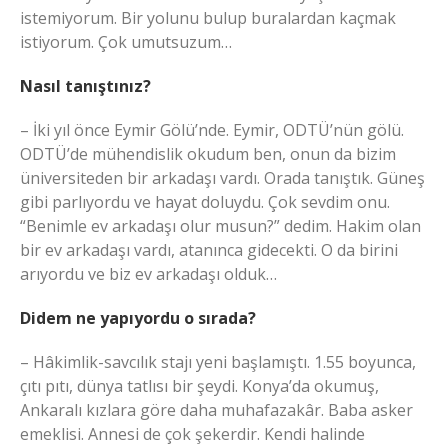
istemiyorum. Bir yolunu bulup buralardan kaçmak
istiyorum. Çok umutsuzum…
Nasıl tanıştınız?
– İki yıl önce Eymir Gölü’nde. Eymir, ODTÜ’nün gölü.
ODTÜ’de mühendislik okudum ben, onun da bizim
üniversiteden bir arkadaşı vardı. Orada tanıştık. Güneş
gibi parlıyordu ve hayat doluydu. Çok sevdim onu.
“Benimle ev arkadaşı olur musun?” dedim. Hakim olan
bir ev arkadaşı vardı, atanınca gidecekti. O da birini
arıyordu ve biz ev arkadaşı olduk…
Didem ne yapıyordu o sırada?
– Hâkimlik-savcılık stajı yeni başlamıştı. 1.55 boyunca,
çıtı pıtı, dünya tatlısı bir şeydi. Konya’da okumuş,
Ankaralı kızlara göre daha muhafazakâr. Baba asker
emeklisi. Annesi de çok şekerdir. Kendi halinde