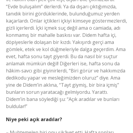
“Evde buluşalım” derlerdi. Ya da dışarı çıktığımızda,
tanıdık birini gördüklerinde, bulunduğumuz yerden
kaçarlardı. Onlar içtikleri içkiyi kimseye göstermezlerdi,
gizli içerlerdi. İçki içmek suç değil ama o camiada, adı
konmamış bir mahalle baskısı var. Didem hafta içi,
döpiyeslerle dolaşan bir kızdı. Yakışırdı gerçi ama
gömlek, etek ve kol düğmeleriyle dalga geçerdim. Ama
evet, hafta sonu tayt giyerdi. Bu da nasıl bir suçtur
anlamak mümkün değil! Diğerleri ise, hafta sonu da
hâkim-savcı gibi giyinirlerdi, “Biri görür ve hakkımızda
dedikodu yapar ve mesleğimizden oluruz” diye. Ama
yine de Didem’in aklına, “Tayt giymiş, bir bira içmiş”
bunların sorun yaratacağı gelmiyordu. Yarattı.
Didem’in bana söylediği şu: “Açık aradılar ve bunları
buldular!”
Niye peki açık aradılar?
– Muhtemelen biri onu şikâyet etti. Hafta sonları