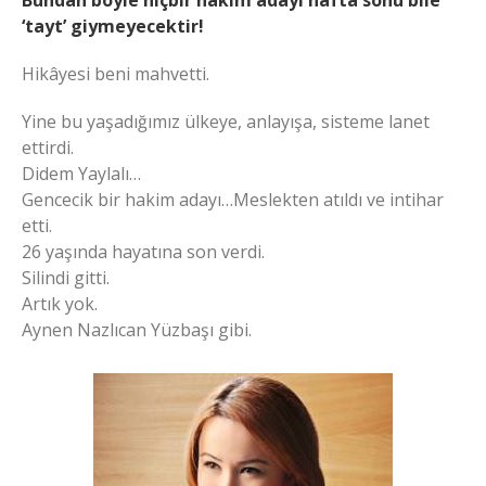
Bundan böyle hiçbir hakim adayı hafta sonu bile
‘tayt’ giymeyecektir!
Hikâyesi beni mahvetti.
Yine bu yaşadığımız ülkeye, anlayışa, sisteme lanet
ettirdi.
Didem Yaylalı…
Gencecik bir hakim adayı…Meslekten atıldı ve intihar
etti.
26 yaşında hayatına son verdi.
Silindi gitti.
Artık yok.
Aynen Nazlıcan Yüzbaşı gibi.