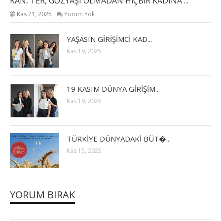
KAN, TER, GÖZYAŞI OLMADAN HİÇBİR KADINA ...
Kas 21, 2025
Yorum Yok
YAŞASIN GİRİŞİMCİ KAD...
Kas 19, 2025
19 KASIM DÜNYA GİRİŞİM...
Kas 19, 2025
TÜRKİYE DÜNYADAKİ BÜT�...
Kas 15, 2025
YORUM BIRAK