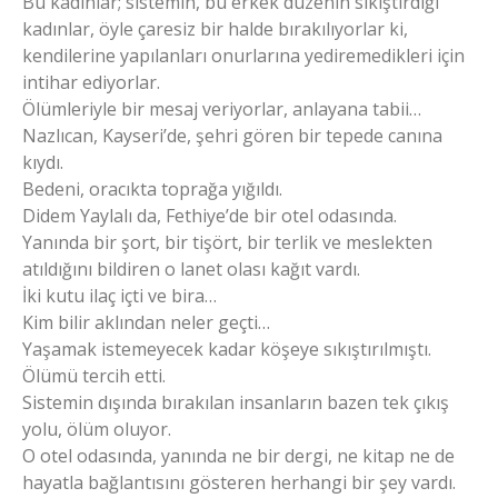
Bu kadınlar; sistemin, bu erkek düzenin sıkıştırdığı
kadınlar, öyle çaresiz bir halde bırakılıyorlar ki,
kendilerine yapılanları onurlarına yediremedikleri için
intihar ediyorlar.
Ölümleriyle bir mesaj veriyorlar, anlayana tabii…
Nazlıcan, Kayseri’de, şehri gören bir tepede canına
kıydı.
Bedeni, oracıkta toprağa yığıldı.
Didem Yaylalı da, Fethiye’de bir otel odasında.
Yanında bir şort, bir tişört, bir terlik ve meslekten
atıldığını bildiren o lanet olası kağıt vardı.
İki kutu ilaç içti ve bira…
Kim bilir aklından neler geçti…
Yaşamak istemeyecek kadar köşeye sıkıştırılmıştı.
Ölümü tercih etti.
Sistemin dışında bırakılan insanların bazen tek çıkış
yolu, ölüm oluyor.
O otel odasında, yanında ne bir dergi, ne kitap ne de
hayatla bağlantısını gösteren herhangi bir şey vardı.