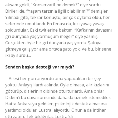
akşam geldi, “Konservatif ne demek?” diye sordu.
Birileri de, “Yaşam tarzınla ilgili olabilir mi?” demişler.
Yılmadı gitti, tekrar konuştu, bir çok oylama oldu, her
seferinde umutlandı. En fenası da, kızı yavaş yavaş
soldurdular. Eski twitlerine baktım, “Kafka’nın davasını
gri dünyada yaşıyormuşum meğer” diye yazmış.
Gerçekten öyle bir gri dünyada yaşıyordu. Şatoya
gitmeye çalışıyor ama ortada şato yok. Ve bu, bir sene
iki ay sürdü…
Senden başka desteği var mıydı?
– Ailesi her gün arıyordu ama yapacakları bir şey
yoktu. Anlayışlılardı aslında. Öyle olmasa, alır kızlarını
götürüp, dizlerinin dibinde oturturlardı. Ama onlar
Didem’i bu dava sürecinde daha da üzmek istemediler.
Hatta Ankara’ya geldiler, psikolojik destek almasına
yardımcı oldular. Lustral alıyordu. Onunla da intihar
etti zaten. Tek bildiği ilaç Lustral’dı…