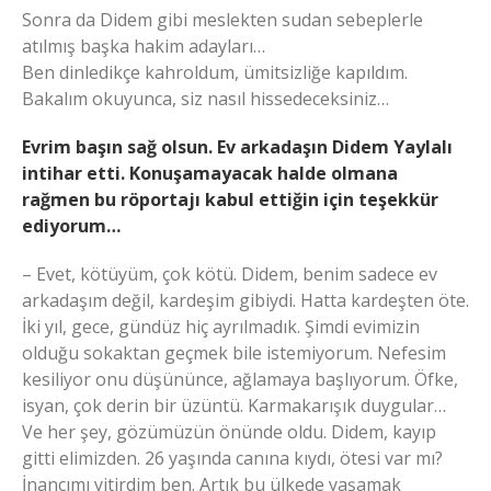
Sonra da Didem gibi meslekten sudan sebeplerle
atılmış başka hakim adayları…
Ben dinledikçe kahroldum, ümitsizliğe kapıldım.
Bakalım okuyunca, siz nasıl hissedeceksiniz…
Evrim başın sağ olsun. Ev arkadaşın Didem Yaylalı
intihar etti. Konuşamayacak halde olmana
rağmen bu röportajı kabul ettiğin için teşekkür
ediyorum…
– Evet, kötüyüm, çok kötü. Didem, benim sadece ev
arkadaşım değil, kardeşim gibiydi. Hatta kardeşten öte.
İki yıl, gece, gündüz hiç ayrılmadık. Şimdi evimizin
olduğu sokaktan geçmek bile istemiyorum. Nefesim
kesiliyor onu düşününce, ağlamaya başlıyorum. Öfke,
isyan, çok derin bir üzüntü. Karmakarışık duygular…
Ve her şey, gözümüzün önünde oldu. Didem, kayıp
gitti elimizden. 26 yaşında canına kıydı, ötesi var mı?
İnancımı yitirdim ben. Artık bu ülkede yaşamak