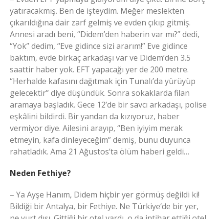
yatıracakmış. Ben de işteydim. Meğer meslekten
çıkarıldığına dair zarf gelmiş ve evden çıkıp gitmiş.
Annesi aradı beni, “Didem’den haberin var mı?” dedi,
“Yok” dedim, “Eve gidince sizi ararım!” Eve gidince
baktım, evde birkaç arkadaşı var ve Didem’den 3.5
saattir haber yok. EFT yapacağı yer de 200 metre.
“Herhalde kafasını dağıtmak için Tunalı’da yürüyüp
gelecektir” diye düşündük. Sonra sokaklarda filan
aramaya başladık. Gece 12’de bir savcı arkadaşı, polise
eşkâlini bildirdi. Bir yandan da kızıyoruz, haber
vermiyor diye. Ailesini arayıp, “Ben iyiyim merak
etmeyin, kafa dinleyeceğim” demiş, bunu duyunca
rahatladık. Ama 21 Ağustos’ta ölüm haberi geldi…
Neden Fethiye?
– Ya Ayşe Hanım, Didem hiçbir yer görmüş değildi ki!
Bildiği bir Antalya, bir Fethiye. Ne Türkiye’de bir yer,
ne yurt dışı. Gittiği bir otel vardı, o da intihar ettiği otel.