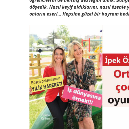
öğrencilerin de müthiş desteğini aldık. Bahç
döşedik. Nasıl keyif aldıklarını, nasıl özenl
onların eseri… Hepsine güzel bir bayram hediy