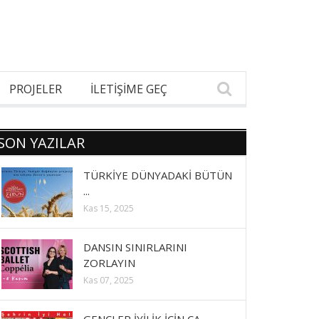
PROJELER
İLETİŞİME GEÇ
SON YAZILAR
TÜRKİYE DÜNYADAKİ BÜTÜN
...
Kas 15, 2025
DANSIN SINIRLARINI
ZORLAYIN
Kas 07, 2025