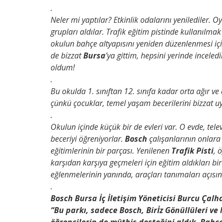
.
Neler mi yaptılar? Etkinlik odalarını yenilediler. 
grupları aldılar. Trafik eğitim pistinde kullanılmak
okulun bahçe altyapısını yeniden düzenlenmesi iç
de bizzat
Bursa
’ya gittim, hepsini yerinde incele
oldum!
.
Bu okulda 1. sınıftan 12. sınıfa kadar orta ağır ve
çünkü çocuklar, temel yaşam becerilerini bizzat u
.
Okulun içinde küçük bir de evleri var. O evde, te
beceriyi öğreniyorlar.
Bosch
çalışanlarının onlara
eğitimlerinin bir parçası. Yenilenen
Trafik Pisti
, 
karşıdan karşıya geçmeleri için eğitim aldıkları bir
eğlenmelerinin yanında, araçları tanımaları açısı
.
Bosch Bursa İç İletişim Yöneticisi Burcu Çalh
“Bu parkı, sadece Bosch, Birİz Gönüllüleri v