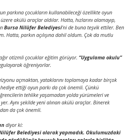
Oyun parkına çocukların kullanabileceği özellikte oyun
 üzere akülü araçlar aldılar. Hatta, hızlarını alamayıp,
in
Bursa Nilüfer Belediyesi
’ni de buna teşvik ettiler. Ben
dim. Hatta, parkın açılışına dahil oldum. Çok da mutlu
 ağır otizmli çocuklar eğitim görüyor.
“Uygulama okulu”
ygulayarak öğreniyorlar.
levizyonu açmaktan, yataklarını toplamaya kadar birçok
 hediye ettiği oyun parkı da çok önemli. Çünkü
öğrencilerin tehlike yaşamadan yolda yürümeleri ve
 yer. Aynı şekilde yeni alınan akülü araçlar. Binerek
ndan da çok önemli.
an
diyor ki:
e Nilüfer Belediyesi olarak yapmadık. Okulumuzdaki