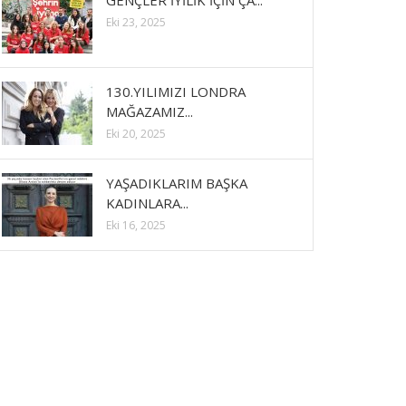
GENÇLER İYİLİK İÇİN ÇA...
Eki 23, 2025
130.YILIMIZI LONDRA
MAĞAZAMIZ...
Eki 20, 2025
YAŞADIKLARIM BAŞKA
KADINLARA...
Eki 16, 2025