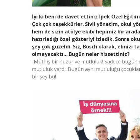
İyi ki beni de davet ettiniz İpek Özel Eğit
Çok çok teşekkürler. Sivil yönetim, okul yö
hem de sizin atölye ekibi hepimiz bir arad
hazırladığı özel gösteriyi izledik. Sonra ok
şey çok güzeldi. Siz, Bosch olarak, elinizi
olmayacaktı… Bugün neler hissettiniz?
-Müthiş bir huzur ve mutluluk! Sadece bugün d
mutluluk vardı. Bugün aynı mutluluğu çocuklar
bir şey bu!