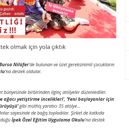
tek olmak için yola çıktık
Bursa Nilüfer
’de bulunan ve özel gereksinimli çocukların
ulu
’na destek oldular.
et bünyesinde birbirinden ilginç atölyeler düzenlediler.
ve ağacı yetiştirme incelikleri’, ‘Yeni başlayanlar için
yürüyüşü’
gibi müthiş yaratıcı 35 atölye…
Onlar sayesinde de bağış topladılar. Şirket de katkıda
ördüğü
İpek Özel Eğitim Uygulama Okulu
’na destek