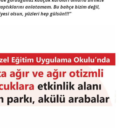
ede gördüğünüz kauçuk karoları onlarla birlikte
e yaptıklarını anlatamam. Bu bahçe bizim değil,
esi olsun, yüzleri hep gülsün!!!”