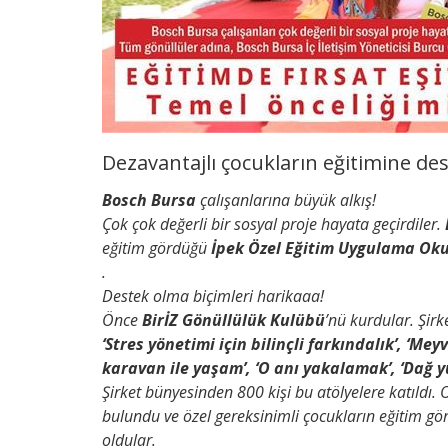
Dezavantajlı çocukların eğitimine des
Bosch Bursa
çalışanlarına büyük alkış!
Çok çok değerli bir sosyal proje hayata geçirdiler.
eğitim gördüğü
İpek Özel Eğitim Uygulama Ok
.
Destek olma biçimleri harikaaa!
Önce
BirİZ Gönüllülük Kulübü
’nü kurdular. Şirk
‘Stres yönetimi için bilinçli farkındalık’, ‘Mey
karavan ile yaşam’, ‘O anı yakalamak’, ‘Dağ 
Şirket bünyesinden 800 kişi bu atölyelere katıldı. 
bulundu ve özel gereksinimli çocukların eğitim g
oldular.