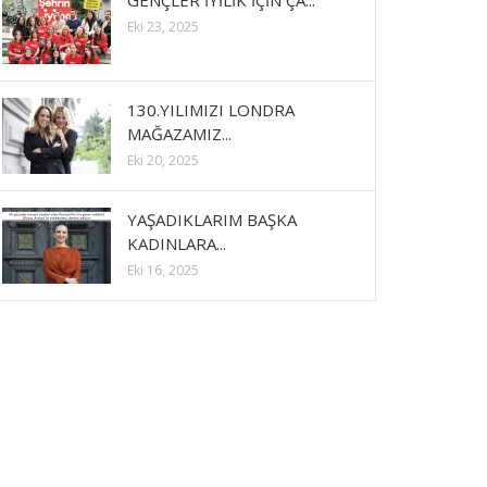
GENÇLER İYİLİK İÇİN ÇA...
Eki 23, 2025
130.YILIMIZI LONDRA
MAĞAZAMIZ...
Eki 20, 2025
YAŞADIKLARIM BAŞKA
KADINLARA...
Eki 16, 2025