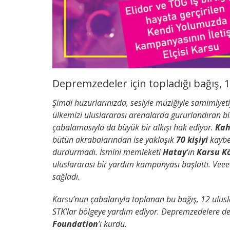
Depremzedeler için topladığı bağış, 
Şimdi huzurlarınızda, sesiyle müziğiyle samimiyeti
ülkemizi uluslararası arenalarda gururlandıran b
çabalamasıyla da büyük bir alkışı hak ediyor.
Kah
bütün akrabalarından ise yaklaşık
70 kişiyi
kaybet
durdurmadı. İsmini memleketi
Hatay
‘ın
Karsu K
uluslararası bir yardım kampanyası başlattı. Vee
sağladı.
Karsu’nun çabalarıyla toplanan bu bağış, 12 ulusl
STK’lar bölgeye yardım ediyor. Depremzedelere des
Foundation
’ı kurdu.