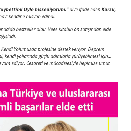
kaybettim! Öyle hissediyorum.”
diye ifade eden
Karsu,
lmayı kendine misyon edindi.
da’da bestseller oldu. Veee kitabın ön satışından elde
ğışladı.
ği Kendi Yolumuzda projesine destek veriyor. Deprem
si, kendi yollarında güçlü adımlarla yürüyebilmesi için…
vam ediyor. Cesareti ve mücadelesiyle hepimize umut