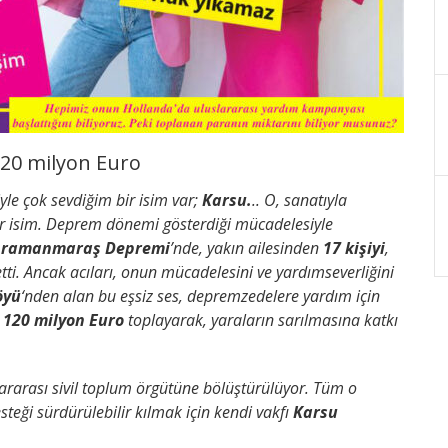
120 milyon Euro
yle çok sevdiğim bir isim var;
Karsu.
.. O, sanatıyla
ir isim. Deprem dönemi gösterdiği mücadelesiyle
ramanmaraş Depremi
’nde, yakın ailesinden
17 kişiyi
,
ti. Ancak acıları, onun mücadelesini ve yardımseverliğini
öyü
‘nden alan bu eşsiz ses, depremzedelere yardım için
e
120 milyon Euro
toplayarak, yaraların sarılmasına katkı
ararası sivil toplum örgütüne bölüştürülüyor. Tüm o
teği sürdürülebilir kılmak için kendi vakfı
Karsu