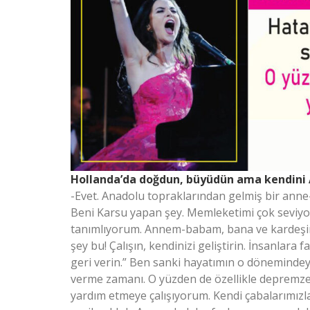
Hollanda’da doğdun, büyüdün ama kendini 
-Evet. Anadolu topraklarından gelmiş bir anne
Beni Karsu yapan şey. Memleketimi çok seviy
tanımlıyorum. Annem-babam, bana ve kardeşime 
şey bu! Çalışın, kendinizi geliştirin. İnsanlara fa
geri verin.” Ben sanki hayatımın o dönemindeyi
verme zamanı. O yüzden de özellikle depremzed
yardım etmeye çalışıyorum. Kendi çabalarımızla