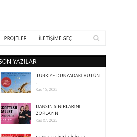
PROJELER
İLETİŞİME GEÇ
SON YAZILAR
TÜRKİYE DÜNYADAKİ BÜTÜN
...
Kas 15, 2025
DANSIN SINIRLARINI
ZORLAYIN
Kas 07, 2025