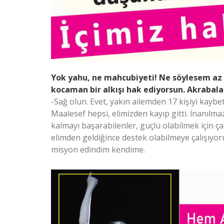
Yok yahu, ne mahcubiyeti! Ne söylesem az
kocaman bir alkışı hak ediyorsun. Akrabalar
-Sağ olun. Evet, yakın ailemden 17 kişiyi kaybe
Maalesef hepsi, elimizden kayıp gitti. İnanılmaz
kalmayı başarabilenler, güçlü olabilmek için ça
elimden geldiğince destek olabilmeye çalışıyor
misyon edindim kendime.