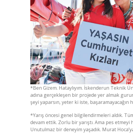
*Ben Gizem. Hataylıyım. İskenderun Teknik Üniv
adına gerçekleşen bir projede yer almak gurur 
şeyi yaparsın, yeter ki iste, başaramayacağın hi
*Yarış öncesi genel bilgilendirmeleri aldık. T
devam ettik. Zorlu bir yarıştı. Ama pes etmeyi
Unutulmaz bir deneyim yaşadık. Murat Hoca’ya,