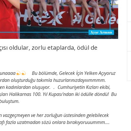
ısı oldular, zorlu etaplarda, ödül de
onunaaaa
Bu bölümde, Gelecek İçin Yelken Açıyoruz
lardan oluşturduğu takımla huzurlarınızdayııımmmm.
en kadınlardan oluşuyor. . Cumhuriyetin Kızları ekibi,
şları Halikarnas 100. Yıl Kupası’ndan iki ödülle döndü! Bu
 buluştum.
en vazgeçmeyen ve her zorluğun üstesinden gelebilecek
 Lafı fazla uzatmadan sözü onlara bırakıyoruuummm….