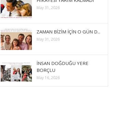
HİKAYESİ YARIM KALMADI
May 31, 2026
ZAMAN BİZİM İÇİN O GÜN D...
May 31, 2026
İNSAN DOĞDUĞU YERE
BORÇLU
May 16, 2026