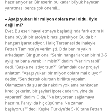
hazırlanıyorlar. Bir eserin bu kadar büyük heyecan
yaratması bence çok önemli…
– Aşağı yukarı bir milyon dolara mal oldu, öyle
değil mi?
Evet. Bu eseri hayal etmeye başladığında fark ettim ki
bana büyük bir atölye binası gerekiyor. Bu da bir
hangarı işaret ediyor. Haliç Tersanesi de ihaleyle
Fettah Tamince’ye verilmişti. O da benim yakın
arkadaşım. Bir gün ona, “Senin hangarlardan birini 3-5
aylığına bana verebilir misin?” dedim. “Veririm tabii”
dedi, “Başka ne istiyorsun?” Kafamdaki dev projeyi
anlattım. “Aşağı yukarı bir milyon dolara mal oluyor”
dedim, “Sen destek olursan birlikte yapalım.
Olamazsan da şu anda nakdim yok ama bankadan
kredi çekerim, bir şeyleri ipotek ederim, yine de
yaparım!” dedim. O da, “Ne istiyorsan sağlamaya
hazırım. Parayı da hiç düşünme. Ne zaman
başlıyoruz?” dedi. Keşke Türkiye’de 5-10 tane Fettah