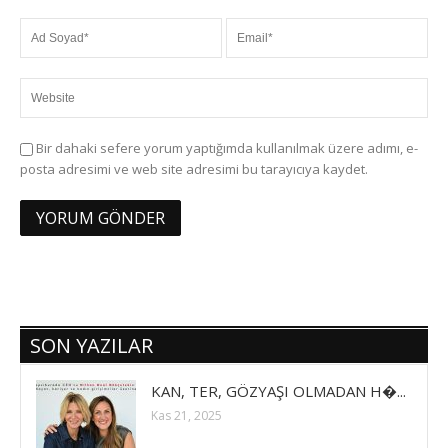
Bir dahaki sefere yorum yaptığımda kullanılmak üzere adımı, e-
posta adresimi ve web site adresimi bu tarayıcıya kaydet.
SON YAZILAR
KAN, TER, GÖZYAŞI OLMADAN H�...
Kas 21, 2025