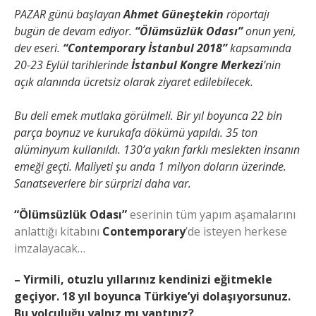
PAZAR günü başlayan
Ahmet Güneştekin
röportajı
bugün de devam ediyor.
“Ölümsüzlük Odası”
onun yeni,
dev eseri.
“Contemporary İstanbul 2018”
kapsamında
20-23 Eylül tarihlerinde
İstanbul Kongre Merkezi
’nin
açık alanında ücretsiz olarak ziyaret edilebilecek.
Bu deli emek mutlaka görülmeli. Bir yıl boyunca 22 bin
parça boynuz ve kurukafa dökümü yapıldı. 35 ton
alüminyum kullanıldı. 130’a yakın farklı meslekten insanın
emeği geçti. Maliyeti şu anda 1 milyon doların üzerinde.
Sanatseverlere bir sürprizi daha var.
“Ölümsüzlük Odası”
eserinin tüm yapım aşamalarını
anlattığı kitabını
Contemporary
’de isteyen herkese
imzalayacak…
– Yirmili, otuzlu yıllarınız kendinizi eğitmekle
geçiyor. 18 yıl boyunca Türkiye’yi dolaşıyorsunuz.
Bu yolculuğu yalnız mı yaptınız?