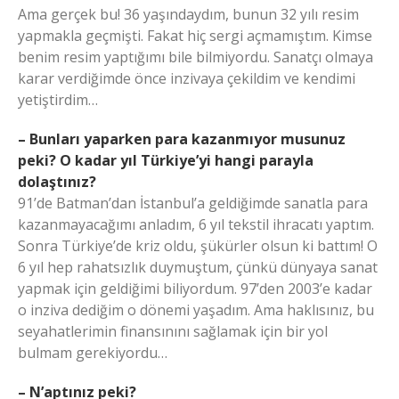
Ama gerçek bu! 36 yaşındaydım, bunun 32 yılı resim
yapmakla geçmişti. Fakat hiç sergi açmamıştım. Kimse
benim resim yaptığımı bile bilmiyordu. Sanatçı olmaya
karar verdiğimde önce inzivaya çekildim ve kendimi
yetiştirdim…
– Bunları yaparken para kazanmıyor musunuz
peki? O kadar yıl Türkiye’yi hangi parayla
dolaştınız?
91’de Batman’dan İstanbul’a geldiğimde sanatla para
kazanmayacağımı anladım, 6 yıl tekstil ihracatı yaptım.
Sonra Türkiye’de kriz oldu, şükürler olsun ki battım! O
6 yıl hep rahatsızlık duymuştum, çünkü dünyaya sanat
yapmak için geldiğimi biliyordum. 97’den 2003’e kadar
o inziva dediğim o dönemi yaşadım. Ama haklısınız, bu
seyahatlerimin finansınını sağlamak için bir yol
bulmam gerekiyordu…
– N’aptınız peki?