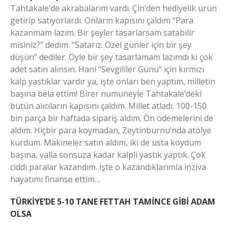
Tahtakale’de akrabalarım vardı. Çin’den hediyelik ürün
getirip satıyorlardı. Onların kapısını çaldım “Para
kazanmam lazım. Bir şeyler tasarlarsam satabilir
misiniz?” dedim. “Satarız. Özel günler için bir şey
düşün” dediler. Öyle bir şey tasarlamam lazımdı ki çok
adet satın alınsın. Hani “Sevgililer Günü” için kırmızı
kalp yastıklar vardır ya, işte onları ben yaptım, milletin
başına bela ettim! Birer numuneyle Tahtakale’deki
bütün alıcıların kapısını çaldım. Millet atladı. 100-150
bin parça bir haftada sipariş aldım. Ön ödemelerini de
aldım. Hiçbir para koymadan, Zeytinburnu’nda atölye
kurdum. Makineler satın aldım, iki de usta koydum
başına, valla sonsuza kadar kalpli yastık yaptık. Çok
ciddi paralar kazandım. İşte o kazandıklarımla inziva
hayatımı finanse ettim…
TÜRKİYE’DE 5-10 TANE FETTAH TAMİNCE GİBİ ADAM
OLSA