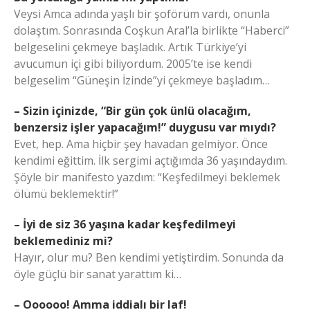
Veysi Amca adında yaşlı bir şoförüm vardı, onunla
dolaştım. Sonrasında Coşkun Aral’la birlikte “Haberci”
belgeselini çekmeye başladık. Artık Türkiye’yi
avucumun içi gibi biliyordum. 2005’te ise kendi
belgeselim “Güneşin İzinde”yi çekmeye başladım…
– Sizin içinizde, “Bir gün çok ünlü olacağım,
benzersiz işler yapacağım!” duygusu var mıydı?
Evet, hep. Ama hiçbir şey havadan gelmiyor. Önce
kendimi eğittim. İlk sergimi açtığımda 36 yaşındaydım.
Şöyle bir manifesto yazdım: “Keşfedilmeyi beklemek
ölümü beklemektir!”
– İyi de siz 36 yaşına kadar keşfedilmeyi
beklemediniz mi?
Hayır, olur mu? Ben kendimi yetiştirdim. Sonunda da
öyle güçlü bir sanat yarattım ki…
– Oooooo! Amma iddialı bir laf!