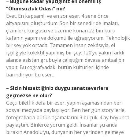
– Bugüne kadar yaptığınız en önemli iş
“Ölümsüzlük Odası” mı?
Evet. En kapsamlı ve en zor eser. 4 sene önce
altyapısını oluşturdum. Son bir senedir de imalatı,
çizimleri, kurgusu ve üzerine konan 22 bin kuru
kafanın yapımı ve dökümü ile uğraşıyorum. Teknolojik
bir şey yok ortada. Tamamen insan zekâsıyla, el
işçiliğiyle kolektif yapılmış bir şey. 120’ye yakın farklı
alanda asistan grubuyla çalıştığım devasa anıtsal bir
yapıt. Bu coğrafyadaki bütün kültürleri içinde
barındırıyor bu eser…
– Sizin hissettiğiniz duygu sanatseverlere
geçmezse ne olur?
Geçti bile! İlk defa bir eser, yapım aşamasından beri
sosyal medyada paylaşılıyor. Ben her gün story’lerle,
fotoğraflarla bütün aşamalarını 3 buçuk-4 ay boyunca
paylaştım. Binlerce yorum geldi. İnsanlar şu anda
bırakın Anadolu’yu, dünyanın her yerinden gelmeye