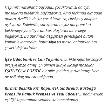
Hepimiz masallarla büyüdük, çocuklarımızı da aynı
masallarla büyüttük, büyütüyoruz. Ama farkında olmadan
onlara, özellikle de kız çocuklarımıza, cinsiyetçi kalıplar
aşılıyoruz. Kulelerde, saraylarda beyaz atlı prensleri
beklemeye yöneltiyoruz, kurtuluşlarını bir erkeğe
bağlıyoruz. Bu durumun değişmesi gerektiğine bütün
kalbimle inanırdım, hatta
Alya
’ya masal anlatırken bazı
şeyleri değiştirirdim.
.
İşte Odeabank
ve
Can Yayınları
, birlikte nefis bir sosyal
projeye imza atmış. En bilinen dünya klasiği masallar,
EŞİTLİKÇİ
ve
POZİTİF
bir dille yeniden yorumlamış. Hem
de psikolog danışmanlığında.
.
Kırmızı Başlıklı Kız, Rapunzel, Sindirella, Kurbağa
Prens ile Pamuk Prenses ve Yedi Cücele
r… Kadın-erkek
eşitliği kapsamında yeniden kaleme alınmış.
.