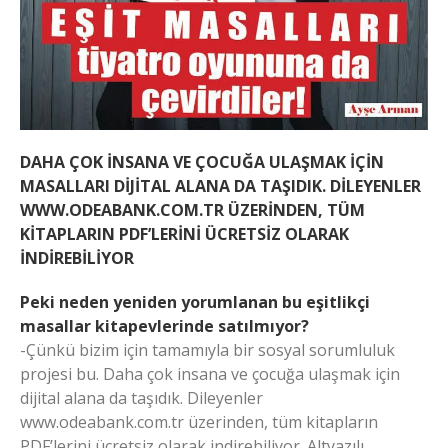
DAHA ÇOK İNSANA VE ÇOCUĞA ULAŞMAK İÇİN
MASALLARI DİJİTAL ALANA DA TAŞIDIK. DİLEYENLER
WWW.ODEABANK.COM.TR ÜZERİNDEN, TÜM
KİTAPLARIN PDF’LERİNİ ÜCRETSİZ OLARAK
İNDİREBİLİYOR
Peki neden yeniden yorumlanan bu eşitlikçi
masallar kitapevlerinde satılmıyor?
-Çünkü bizim için tamamıyla bir sosyal sorumluluk
projesi bu. Daha çok insana ve çocuğa ulaşmak için
dijital alana da taşıdık. Dileyenler
www.odeabank.com.tr üzerinden, tüm kitapların
PDF’lerini ücretsiz olarak indirebiliyor. Altyazılı,