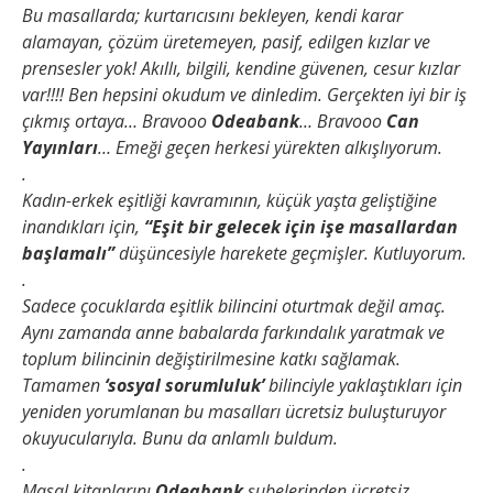
Bu masallarda; kurtarıcısını bekleyen, kendi karar
alamayan, çözüm üretemeyen, pasif, edilgen kızlar ve
prensesler yok! Akıllı, bilgili, kendine güvenen, cesur kızlar
var!!!! Ben hepsini okudum ve dinledim. Gerçekten iyi bir iş
çıkmış ortaya… Bravooo
Odeabank
… Bravooo
Can
Yayınları
… Emeği geçen herkesi yürekten alkışlıyorum.
.
Kadın-erkek eşitliği kavramının, küçük yaşta geliştiğine
inandıkları için,
“Eşit bir gelecek için işe masallardan
başlamalı”
düşüncesiyle harekete geçmişler. Kutluyorum.
.
Sadece çocuklarda eşitlik bilincini oturtmak değil amaç.
Aynı zamanda anne babalarda farkındalık yaratmak ve
toplum bilincinin değiştirilmesine katkı sağlamak.
Tamamen
‘sosyal sorumluluk’
bilinciyle yaklaştıkları için
yeniden yorumlanan bu masalları ücretsiz buluşturuyor
okuyucularıyla. Bunu da anlamlı buldum.
.
Masal kitaplarını
Odeabank
şubelerinden ücretsiz