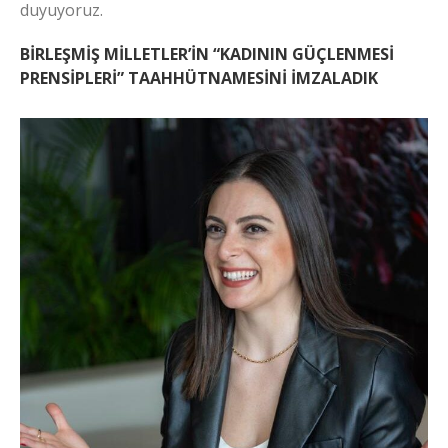
duyuyoruz.
BİRLEŞMİŞ MİLLETLER’İN “KADININ GÜÇLENMESİ
PRENSİPLERİ” TAAHHÜTNAMESİNİ İMZALADIK