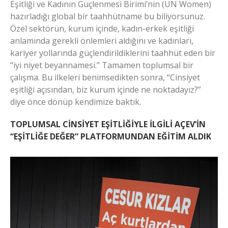
Eşitliği ve Kadının Güçlenmesi Birimi’nin (UN Women)
hazırladığı global bir taahhütname bu biliyorsunuz.
Özel sektörün, kurum içinde, kadın-erkek eşitliği
anlamında gerekli önlemleri aldığını ve kadınları,
kariyer yollarında güçlendirildiklerini taahhüt eden bir
“iyi niyet beyannamesi.” Tamamen toplumsal bir
çalışma. Bu ilkeleri benimsedikten sonra, “Cinsiyet
eşitliği açısından, biz kurum içinde ne noktadayız?”
diye önce dönüp kendimize baktık.
TOPLUMSAL CİNSİYET EŞİTLİĞİYLE İLGİLİ AÇEV’İN
“EŞİTLİĞE DEĞER” PLATFORMUNDAN EĞİTİM ALDIK