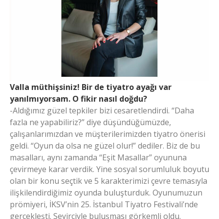
Valla müthişsiniz! Bir de tiyatro ayağı var
yanılmıyorsam. O fikir nasıl doğdu?
-Aldığımız güzel tepkiler bizi cesaretlendirdi. “Daha
fazla ne yapabiliriz?” diye düşündüğümüzde,
çalışanlarımızdan ve müşterilerimizden tiyatro önerisi
geldi. “Oyun da olsa ne güzel olur!” dediler. Biz de bu
masalları, aynı zamanda “Eşit Masallar” oyununa
çevirmeye karar verdik. Yine sosyal sorumluluk boyutu
olan bir konu seçtik ve 5 karakterimizi çevre temasıyla
ilişkilendirdiğimiz oyunda buluşturduk. Oyunumuzun
prömiyeri, İKSV’nin 25. İstanbul Tiyatro Festivali’nde
gerçekleşti. Seyirciyle buluşması görkemli oldu.