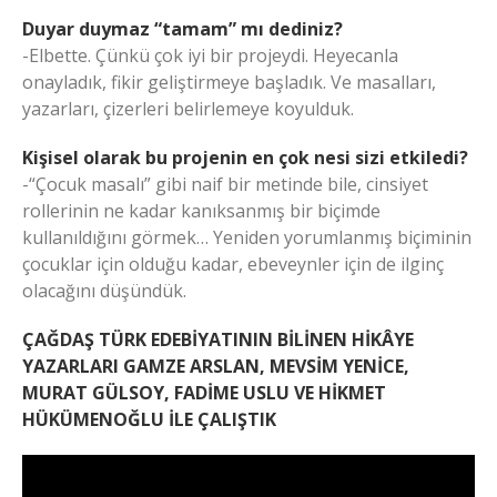
Duyar duymaz “tamam” mı dediniz?
-Elbette. Çünkü çok iyi bir projeydi. Heyecanla
onayladık, fikir geliştirmeye başladık. Ve masalları,
yazarları, çizerleri belirlemeye koyulduk.
Kişisel olarak bu projenin en çok nesi sizi etkiledi?
-“Çocuk masalı” gibi naif bir metinde bile, cinsiyet
rollerinin ne kadar kanıksanmış bir biçimde
kullanıldığını görmek… Yeniden yorumlanmış biçiminin
çocuklar için olduğu kadar, ebeveynler için de ilginç
olacağını düşündük.
ÇAĞDAŞ TÜRK EDEBİYATININ BİLİNEN HİKÂYE
YAZARLARI GAMZE ARSLAN, MEVSİM YENİCE,
MURAT GÜLSOY, FADİME USLU VE HİKMET
HÜKÜMENOĞLU İLE ÇALIŞTIK