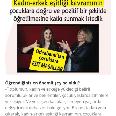
Öğrendiğiniz en önemli şey ne oldu?
-Toplumun, kadın ve erkeğe yüklediği belirli
sorumluluklar ve beklentiler, çocuk yaşlarda zihinlere
yerleşiyor. Ve yerleşen kalıpları, ilerleyen yaşlarda
değiştirmek daha zor hale geliyor. Bu noktadan yola
çıkarak, kadın-erkek eşitliği kavramının, çocuklara