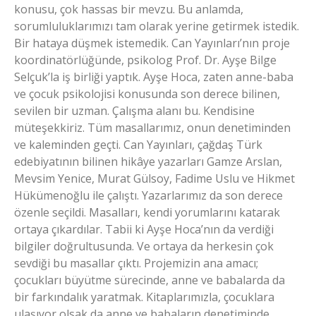
konusu, çok hassas bir mevzu. Bu anlamda,
sorumluluklarımızı tam olarak yerine getirmek istedik.
Bir hataya düşmek istemedik. Can Yayınları’nın proje
koordinatörlüğünde, psikolog Prof. Dr. Ayşe Bilge
Selçuk’la iş birliği yaptık. Ayşe Hoca, zaten anne-baba
ve çocuk psikolojisi konusunda son derece bilinen,
sevilen bir uzman. Çalışma alanı bu. Kendisine
müteşekkiriz. Tüm masallarımız, onun denetiminden
ve kaleminden geçti. Can Yayınları, çağdaş Türk
edebiyatının bilinen hikâye yazarları Gamze Arslan,
Mevsim Yenice, Murat Gülsoy, Fadime Uslu ve Hikmet
Hükümenoğlu ile çalıştı. Yazarlarımız da son derece
özenle seçildi. Masalları, kendi yorumlarını katarak
ortaya çıkardılar. Tabii ki Ayşe Hoca’nın da verdiği
bilgiler doğrultusunda. Ve ortaya da herkesin çok
sevdiği bu masallar çıktı. Projemizin ana amacı;
çocukları büyütme sürecinde, anne ve babalarda da
bir farkındalık yaratmak. Kitaplarımızla, çocuklara
ulaşıyor olsak da anne ve babaların denetiminde