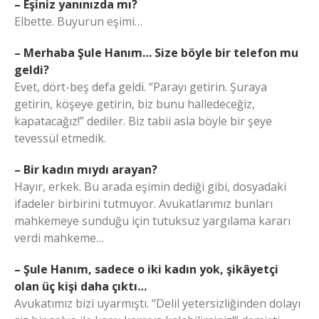
– Eşiniz yanınızda mı?
Elbette. Buyurun eşimi…
– Merhaba Şule Hanım… Size böyle bir telefon mu
geldi?
Evet, dört-beş defa geldi. “Parayı getirin. Şuraya
getirin, köşeye getirin, biz bunu halledeceğiz,
kapatacağız!” dediler. Biz tabii asla böyle bir şeye
tevessül etmedik.
– Bir kadın mıydı arayan?
Hayır, erkek. Bu arada eşimin dediği gibi, dosyadaki
ifadeler birbirini tutmuyor. Avukatlarımız bunları
mahkemeye sunduğu için tutuksuz yargılama kararı
verdi mahkeme…
– Şule Hanım, sadece o iki kadın yok, şikâyetçi
olan üç kişi daha çıktı…
Avukatımız bizi uyarmıştı. “Delil yetersizliğinden dolayı