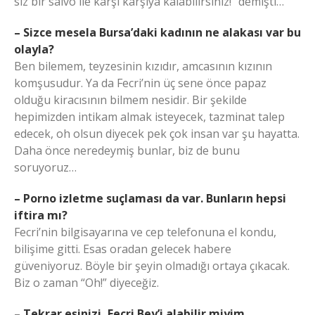
siz bir salvo ile karşı karşıya kalabilirsiniz!” demişti…
– Sizce mesela Bursa’daki kadının ne alakası var bu
olayla?
Ben bilemem, teyzesinin kızıdır, amcasının kızının
komşusudur. Ya da Fecri’nin üç sene önce papaz
olduğu kiracısının bilmem nesidir. Bir şekilde
hepimizden intikam almak isteyecek, tazminat talep
edecek, oh olsun diyecek pek çok insan var şu hayatta.
Daha önce neredeymiş bunlar, biz de bunu
soruyoruz…
– Porno izletme suçlaması da var. Bunların hepsi
iftira mı?
Fecri’nin bilgisayarına ve cep telefonuna el kondu,
bilişime gitti. Esas oradan gelecek habere
güveniyoruz. Böyle bir şeyin olmadığı ortaya çıkacak.
Biz o zaman “Oh!” diyeceğiz.
–
Tekrar eşinizi, Fecri Bey’i alabilir miyim