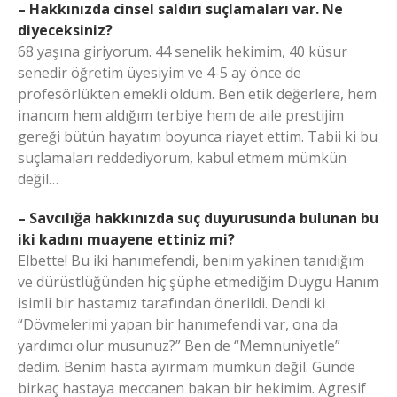
– Hakkınızda cinsel saldırı suçlamaları var. Ne
diyeceksiniz?
68 yaşına giriyorum. 44 senelik hekimim, 40 küsur
senedir öğretim üyesiyim ve 4-5 ay önce de
profesörlükten emekli oldum. Ben etik değerlere, hem
inancım hem aldığım terbiye hem de aile prestijim
gereği bütün hayatım boyunca riayet ettim. Tabii ki bu
suçlamaları reddediyorum, kabul etmem mümkün
değil…
– Savcılığa hakkınızda suç duyurusunda bulunan bu
iki kadını muayene ettiniz mi?
Elbette! Bu iki hanımefendi, benim yakinen tanıdığım
ve dürüstlüğünden hiç şüphe etmediğim Duygu Hanım
isimli bir hastamız tarafından önerildi. Dendi ki
“Dövmelerimi yapan bir hanımefendi var, ona da
yardımcı olur musunuz?” Ben de “Memnuniyetle”
dedim. Benim hasta ayırmam mümkün değil. Günde
birkaç hastaya meccanen bakan bir hekimim. Agresif