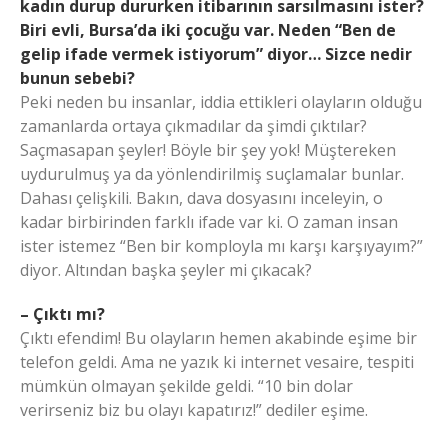
kadın durup dururken itibarının sarsılmasını ister?
Biri evli, Bursa’da iki çocuğu var. Neden “Ben de
gelip ifade vermek istiyorum” diyor… Sizce nedir
bunun sebebi?
Peki neden bu insanlar, iddia ettikleri olayların olduğu
zamanlarda ortaya çıkmadılar da şimdi çıktılar?
Saçmasapan şeyler! Böyle bir şey yok! Müştereken
uydurulmuş ya da yönlendirilmiş suçlamalar bunlar.
Dahası çelişkili. Bakın, dava dosyasını inceleyin, o
kadar birbirinden farklı ifade var ki. O zaman insan
ister istemez “Ben bir komployla mı karşı karşıyayım?”
diyor. Altından başka şeyler mi çıkacak?
– Çıktı mı?
Çıktı efendim! Bu olayların hemen akabinde eşime bir
telefon geldi. Ama ne yazık ki internet vesaire, tespiti
mümkün olmayan şekilde geldi. “10 bin dolar
verirseniz biz bu olayı kapatırız!” dediler eşime.