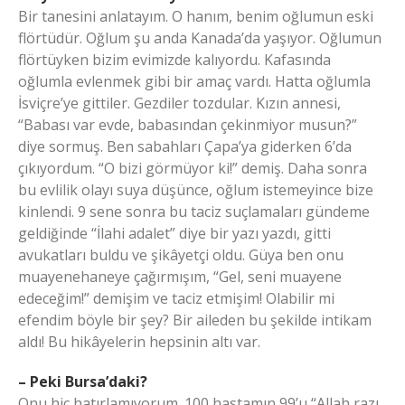
Bir tanesini anlatayım. O hanım, benim oğlumun eski
flörtüdür. Oğlum şu anda Kanada’da yaşıyor. Oğlumun
flörtüyken bizim evimizde kalıyordu. Kafasında
oğlumla evlenmek gibi bir amaç vardı. Hatta oğlumla
İsviçre’ye gittiler. Gezdiler tozdular. Kızın annesi,
“Babası var evde, babasından çekinmiyor musun?”
diye sormuş. Ben sabahları Çapa’ya giderken 6’da
çıkıyordum. “O bizi görmüyor ki!” demiş. Daha sonra
bu evlilik olayı suya düşünce, oğlum istemeyince bize
kinlendi. 9 sene sonra bu taciz suçlamaları gündeme
geldiğinde “İlahi adalet” diye bir yazı yazdı, gitti
avukatları buldu ve şikâyetçi oldu. Güya ben onu
muayenehaneye çağırmışım, “Gel, seni muayene
edeceğim!” demişim ve taciz etmişim! Olabilir mi
efendim böyle bir şey? Bir aileden bu şekilde intikam
aldı! Bu hikâyelerin hepsinin altı var.
– Peki Bursa’daki?
Onu hiç hatırlamıyorum. 100 hastamın 99’u “Allah razı