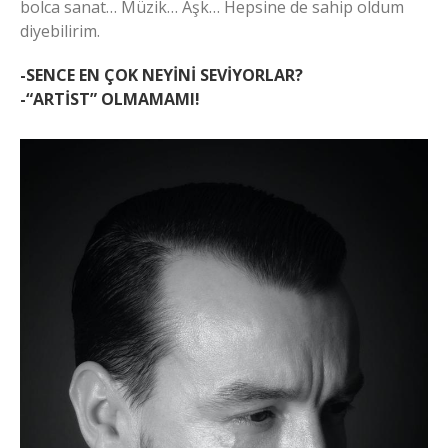
bolca sanat… Müzik… Aşk… Hepsine de sahip oldum
diyebilirim.
-SENCE EN ÇOK NEYİNİ SEVİYORLAR?
-“ARTİST” OLMAMAMI!