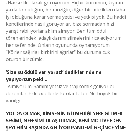
-Hadsizlik olarak görüyorum. Hiçbir kurumun, kişinin
ya da topluluğun, bir müziğin, diğer bir müzikten daha
iyi olduğuna karar verme yetisi ve yetkisi yok. Bu haddi
kendilerinde nasıl görüyorlar, bize sormadan bizi
yarıştırabiliyorlar aklım almıyor. Ben tüm ödül
törenlerindeki adaylıklarımı silmelerini rica ediyorum,
her seferinde. Onların oyununda oynamıyorum.
“Körler sağırlar birbirini ağırlar” bu duruma cuk
oturan bir cümle.
‘Size şu ödülü veriyoruz!’ dediklerinde ne
yapıyorsun peki…
-Almıyorum. Samimiyetsiz ve trajikomik geliyor bu
durumlar. Elde ödüllerle fotolar falan. Ne büyük bir
yanılgı…
YOLDA OLMAK, KİMSENİN GİTMEDİĞİ YERE GİTMEK,
SESİMİ, NEFESİMİ ULAŞTIRMAK, BENİ MOTİVE EDEN
ŞEYLERİN BAŞINDA GELİYOR PANDEMİ GEÇİNCE YİNE