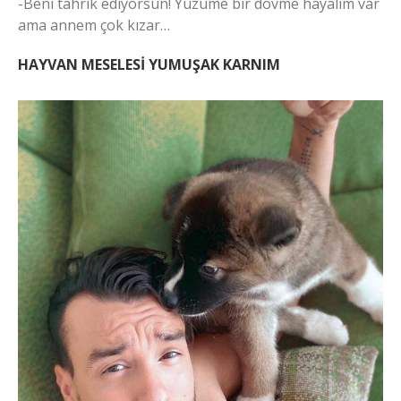
-Beni tahrik ediyorsun! Yüzüme bir dövme hayalim var
ama annem çok kızar…
HAYVAN MESELESİ YUMUŞAK KARNIM