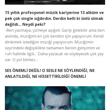
15 yıllık profesyonel müzik kariyerine 13 albüm ve
pek çok single sığdırdın. Derdin belli ki ünlü olmak
değildi… Neydi peki?
-Ben yazmaya, çizmeye aşığım. Garip gelebilir ama ben
aslında, müziğimi en çok kendim için yapıyorum. Kendi
dinlemek istediğim müziği yapıyorum. Müziğimin
seyrindeki değişiklikte tamamen benim gelişimim ve
ruh halimle ilgili… Daha yazacak ve söyleyecek çok şey
var. O yol bitmez…
SES ÖNEMLİ DEĞİL! O SESLE NE SÖYLENDİĞİ, NE
ANLATILDIĞI, NE HİSSETTİRİLDİĞİ ÖNEMLİ