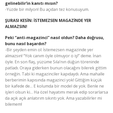
gelinebilir’in kanıtı mısın?
-Yüzde bir milyon! Bu açıdan tez konusuyum.
ŞURASI KESİN: İSTEMEZSEN MAGAZİNDE
YER
ALMAZSIN!
Peki “anti-magazinci” nasıl oldun? Daha doğrusu,
bunu nasıl başardın?
-Bir şeyden emin ol: İstemezsen magazinde yer
almazsın! “Yok canım öyle olmuyor o iş!” deme. İnan
öyle. En son flaş, yüzüme Sıla’nın düğün töreninde
patladı. Oraya giderken bunun olacağını bilerek gittim
örneğin. Tabi ki magazinciler kapıdaydı. Ama mahalle
berberimin kapısında magazinci yok! Gittiğim küçük
bir kafede de… E kolumda bir model de yok. Benle ne
işleri olsun ki… Ha özel hayatımı merak edip sorarlarsa
da açık açık anlatırım sıkıntı yok. Ama yazabilirler mi
bilemem!