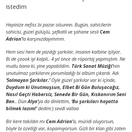
istedim
Hepinize nefiss bi pazar olsunnn. Bugün, sahicilerin
sahicisi, güzel gülüşlü, şefkatli ve şahane sesli
Cem
Adrian’
la karşınızdayımmm.
Hem sesi hem de yazdığı şarkılar, insanın kalbine işliyor.
Bi de çoook iyi kalpli.. 4 yıl önce de röportaj yapmıştım. Ne
mutlu bana ki, yine yapabildim.
Türk Sanat Müziği’
nin
unutulmaz şarkılarını yorumladığı bi albüm çıkardı. Adı
‘Solmayan Şarkılar.’
Öyle güzel şarkılar var ki içinde,
Duydum ki Unutmuşsun, Elbet Bi Gün Buluşacağız,
Nasıl Geçti Habersiz, Senede Bir Gün, Kıskanırım Seni
Ben
.. Dün
Alya’
ya da dinlettim,
‘Bu şarkıları hayatta
bilmek lazım!’
dedim:) sevdi vallaa
Bir kere takıldın mı
Cem Adrian’
a, müridi oluyorsun,
böyle bi özelliği var, kopamıyorsun. Gizli bir klan gibi zaten