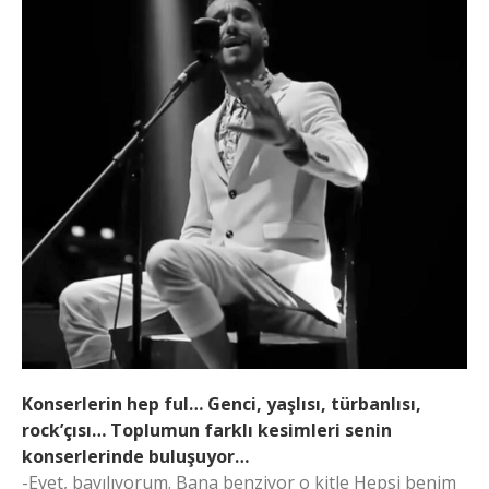
Konserlerin hep ful… Genci, yaşlısı, türbanlısı,
rock’çısı… Toplumun farklı kesimleri senin
konserlerinde buluşuyor…
-Evet, bayılıyorum. Bana benziyor o kitle Hepsi benim