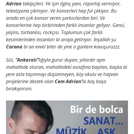
Adrian
takipçileri. Ve işin ilginç yanı, röportaj vermiyor,
televizyona çıkmıyor. Ve konserleri hep ful çekiyor. Bu
arada en çok konser veren şarkıcılardan biri. Ve
konserlerine hep birbirinden farklı insanlar geliyor. Genci,
yaşlısı, türbanlısı, rockçısı. Toplumun çok farklı
kesimlerinden insanları bi araya getiriyor. İnşallah şu
Corona
bi an evvel biter de yine o günlere kavuşuruzzz.
Sizi, ‘
’Ankaralı’’
lığıyla gurur duyan, yıllardır aynı
mahallede oturan, mahalledeki esnafına bayılan, başka bi
yere asla taşınmayı düşünmeyen, köy okulu ve hayvan
projelerine destek olan
Cem Adrian’
la baş başa
bırakıyorum.