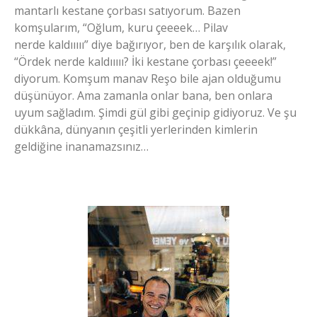
mantarlı kestane çorbası satıyorum. Bazen
komşularım, “Oğlum, kuru çeeeek… Pilav
nerde kaldııııı” diye bağırıyor, ben de karşılık olarak,
“Ördek nerde kaldııııı? İki kestane çorbası çeeeek!”
diyorum. Komşum manav Reşo bile ajan olduğumu
düşünüyor. Ama zamanla onlar bana, ben onlara
uyum sağladım. Şimdi gül gibi geçinip gidiyoruz. Ve şu
dükkâna, dünyanın çeşitli yerlerinden kimlerin
geldiğine inanamazsınız…