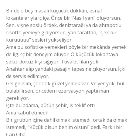
Bir de o beş masalı küçücük dükkân, esnaf
lokantalarıyla iç içe. Önce bir ‘Nasıl yani’ oluyorsun.
Sen, vişne soslu ördek, deniztarağı ya da ahtapotlu
risotto yemeye gidiyorsun, yan taraftan, “Çek bir
kuruuuuu” sesleri yükseliyor.
Ama bu sofistike yemekleri böyle bir mekânda yemek
de ilginç bir deneyim oluyor. O küçücük lokantaya
sekiz-dokuz kişi sığıyor. Tuvalet filan yok.
Anahtar alıp yandaki pasajın tepesine çıkıyorsun. İçki
de servis edilmiyor.
Gel gelelim, çooook güzel yemek var. Ve yer yok, bul
bulabilirsen, önceden rezervasyon yaptırman
gerekiyor.
İşte bu adama, bütün şehir, iş teklif etti.
Ama kabul etmedi!
Bir grubun içine dahil olmak istemedi, ortak da olmak
istemedi, “Küçük olsun benim olsun!” dedi. Farklı biri
Can Oba.