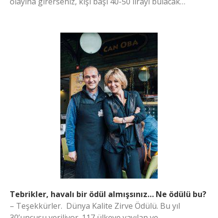
olayına girerseniz, kişi başı 40-50 lirayı bulacak…
Tebrikler, havalı bir ödül almışsınız… Ne ödülü bu?
– Teşekkürler. Dünya Kalite Zirve Ödülü. Bu yıl
30’uncusu veriliyor. 117 ülkeye yayılan ve