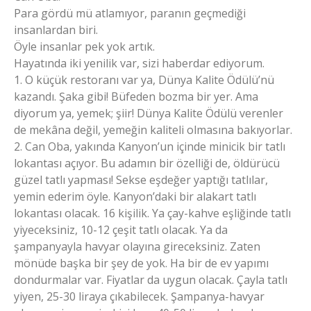
Para gördü mü atlamıyor, paranın geçmediği
insanlardan biri.
Öyle insanlar pek yok artık.
Hayatında iki yenilik var, sizi haberdar ediyorum.
1. O küçük restoranı var ya, Dünya Kalite Ödülü’nü
kazandı. Şaka gibi! Büfeden bozma bir yer. Ama
diyorum ya, yemek; şiir! Dünya Kalite Ödülü verenler
de mekâna değil, yemeğin kaliteli olmasına bakıyorlar.
2. Can Oba, yakında Kanyon’un içinde minicik bir tatlı
lokantası açıyor. Bu adamın bir özelliği de, öldürücü
güzel tatlı yapması! Sekse eşdeğer yaptığı tatlılar,
yemin ederim öyle. Kanyon’daki bir alakart tatlı
lokantası olacak. 16 kişilik. Ya çay-kahve eşliğinde tatlı
yiyeceksiniz, 10-12 çeşit tatlı olacak. Ya da
şampanyayla havyar olayına gireceksiniz. Zaten
mönüde başka bir şey de yok. Ha bir de ev yapımı
dondurmalar var. Fiyatlar da uygun olacak. Çayla tatlı
yiyen, 25-30 liraya çıkabilecek. Şampanya-havyar