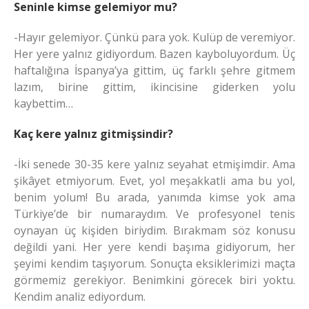
Seninle kimse gelemiyor mu?
-Hayır gelemiyor. Çünkü para yok. Kulüp de veremiyor.
Her yere yalnız gidiyordum. Bazen kayboluyordum. Üç
haftalığına İspanya’ya gittim, üç farklı şehre gitmem
lazım, birine gittim, ikincisine giderken yolu
kaybettim…
Kaç kere yalnız gitmişsindir?
-İki senede 30-35 kere yalnız seyahat etmişimdir. Ama
şikâyet etmiyorum. Evet, yol meşakkatli ama bu yol,
benim yolum! Bu arada, yanımda kimse yok ama
Türkiye’de bir numaraydım. Ve profesyonel tenis
oynayan üç kişiden biriydim. Bırakmam söz konusu
değildi yani. Her yere kendi başıma gidiyorum, her
şeyimi kendim taşıyorum. Sonuçta eksiklerimizi maçta
görmemiz gerekiyor. Benimkini görecek biri yoktu.
Kendim analiz ediyordum.