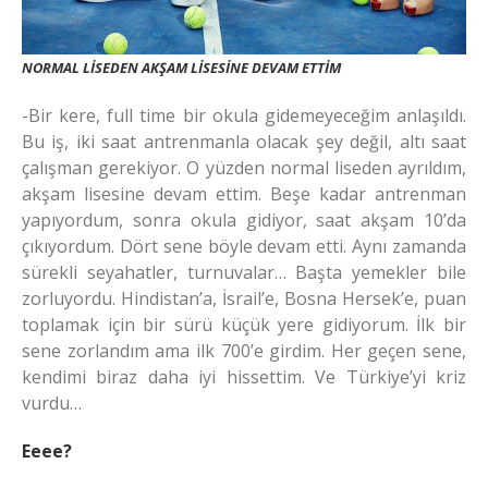
NORMAL LİSEDEN AKŞAM LİSESİNE DEVAM ETTİM
-Bir kere, full time bir okula gidemeyeceğim anlaşıldı.
Bu iş, iki saat antrenmanla olacak şey değil, altı saat
çalışman gerekiyor. O yüzden normal liseden ayrıldım,
akşam lisesine devam ettim. Beşe kadar antrenman
yapıyordum, sonra okula gidiyor, saat akşam 10’da
çıkıyordum. Dört sene böyle devam etti. Aynı zamanda
sürekli seyahatler, turnuvalar… Başta yemekler bile
zorluyordu. Hindistan’a, İsrail’e, Bosna Hersek’e, puan
toplamak için bir sürü küçük yere gidiyorum. İlk bir
sene zorlandım ama ilk 700’e girdim. Her geçen sene,
kendimi biraz daha iyi hissettim. Ve Türkiye’yi kriz
vurdu…
Eeee?