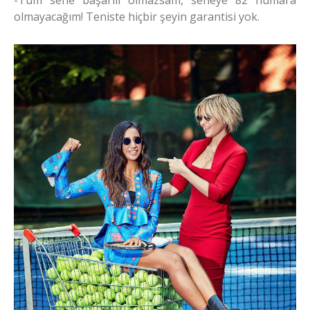
-Tüm sene başarılı olmazsam, seneye 82 numara
olmayacağım! Teniste hiçbir şeyin garantisi yok.