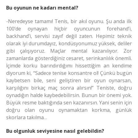
Bu oyunun ne kadarı mental?
-Neredeyse tamamı! Tenis, bir akıl oyunu. Şu anda ilk
100’de oynayan hiçbir oyuncunun forehand’i,
backhand’i, servisi zayıf değil zaten. Hepimiz teknik
olarak iyi durumdayız, kondüsyonumuz yüksek, deliler
gibi çalışıyoruz. Maçlar mental kazanılıyor. Zor
zamanlarda gösterdiğiniz cesaret, serinkanlılık önemli.
İçimde korku barındırdığımı hissettiğim an kendime
diyorum ki, “Sadece tenise konsantre ol! Çünkü bugün
kaybetsen bile, seni geliştiren bir oyun oynarsan,
karşılığını birkaç maç sonra alırsın!” Teniste, doğru
oynadığın halde kaybedebilirsin. Bunun bir önemi yok.
Büyük resme baktığında sen kazanırsın. Yani senin için
doğru olan oyunu oynamaktan korkma, günlük
skorlara takılma…
Bu olgunluk seviyesine nasıl gelebildin?