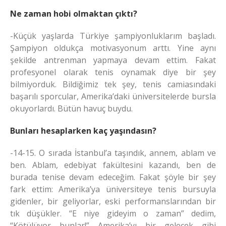
Ne zaman hobi olmaktan çıktı?
-Küçük yaşlarda Türkiye şampiyonluklarım başladı.
Şampiyon oldukça motivasyonum arttı. Yine aynı
şekilde antrenman yapmaya devam ettim. Fakat
profesyonel olarak tenis oynamak diye bir şey
bilmiyorduk. Bildiğimiz tek şey, tenis camiasındaki
başarılı sporcular, Amerika’daki üniversitelerde bursla
okuyorlardı. Bütün havuç buydu.
Bunları hesaplarken kaç yaşındasın?
-14-15. O sırada İstanbul’a taşındık, annem, ablam ve
ben. Ablam, edebiyat fakültesini kazandı, ben de
burada tenise devam edeceğim. Fakat şöyle bir şey
fark ettim: Amerika’ya üniversiteye tenis bursuyla
gidenler, bir geliyorlar, eski performanslarından bir
tık düşükler. “E niye gideyim o zaman” dedim,
“Kötülüyor bunlar!” Amerika’yı bir gelecek gibi