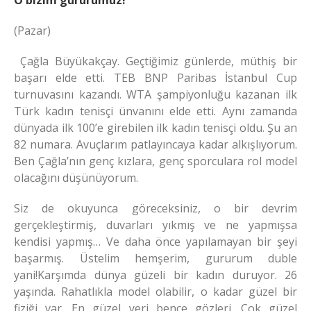
O bizim gururumuz!
(Pazar)
Çağla Büyükakçay. Geçtiğimiz günlerde, müthiş bir
başarı elde etti. TEB BNP Paribas İstanbul Cup
turnuvasını kazandı. WTA şampiyonluğu kazanan ilk
Türk kadın tenisçi ünvanını elde etti. Aynı zamanda
dünyada ilk 100’e girebilen ilk kadın tenisçi oldu. Şu an
82 numara. Avuçlarım patlayıncaya kadar alkışlıyorum.
Ben Çağla’nın genç kızlara, genç sporculara rol model
olacağını düşünüyorum.
Siz de okuyunca göreceksiniz, o bir devrim
gerçekleştirmiş, duvarları yıkmış ve ne yapmışsa
kendisi yapmış… Ve daha önce yapılamayan bir şeyi
başarmış. Üstelim hemşerim, gururum duble
yani!Karşımda dünya güzeli bir kadın duruyor. 26
yaşında. Rahatlıkla model olabilir, o kadar güzel bir
fiziği var. En güzel yeri bence gözleri. Çok güzel