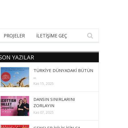
PROJELER
İLETİŞİME GEÇ
SON YAZILAR
TÜRKİYE DÜNYADAKİ BÜTÜN
...
Kas 15, 2025
DANSIN SINIRLARINI
ZORLAYIN
Kas 07, 2025