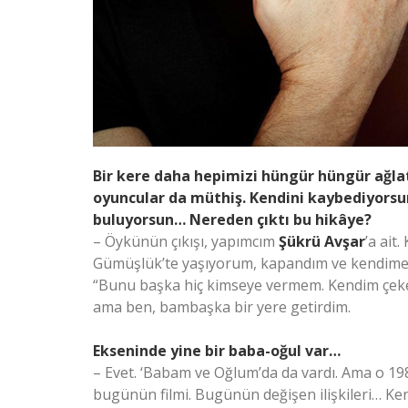
Bir kere daha hepimizi hüngür hüngür ağlatac
oyuncular da müthiş. Kendini kaybediyorsun
buluyorsun… Nereden çıktı bu hikâye?
– Öykünün çıkışı, yapımcım
Şükrü Avşar
’a ait
Gümüşlük’te yaşıyorum, kapandım ve kendime 
“Bunu başka hiç kimseye vermem. Kendim çekec
ama ben, bambaşka bir yere getirdim.
Ekseninde yine bir baba-oğul var…
– Evet. ‘Babam ve Oğlum’da da vardı. Ama o 19
bugünün filmi. Bugünün değişen ilişkileri… Ke