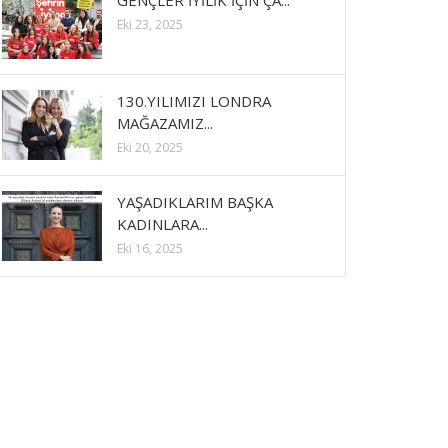
GENÇLER İYİLİK İÇİN ÇA...
Eki 23, 2025
130.YILIMIZI LONDRA
MAĞAZAMIZ...
Eki 20, 2025
YAŞADIKLARIM BAŞKA
KADINLARA...
Eki 16, 2025