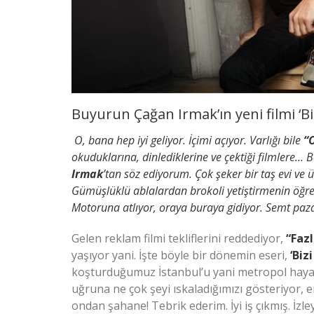
Buyurun Çağan Irmak’ın yeni filmi ‘Bi
O, bana hep iyi geliyor. İçimi açıyor. Varlığı bile
“
okuduklarına, dinlediklerine ve çektiği filmlere… 
Irmak
’tan söz ediyorum. Çok şeker bir taş evi ve 
Gümüşlüklü ablalardan brokoli yetiştirmenin öğren
Motoruna atlıyor, oraya buraya gidiyor. Semt pazar
Gelen reklam filmi tekliflerini reddediyor,
“Faz
yaşıyor yani. İşte böyle bir dönemin eseri,
‘Bizi
koşturduğumuz İstanbul’u yani metropol hayatı
uğruna ne çok şeyi ıskaladığımızı gösteriyor, 
ondan şahane! Tebrik ederim. İyi iş çıkmış. İzle