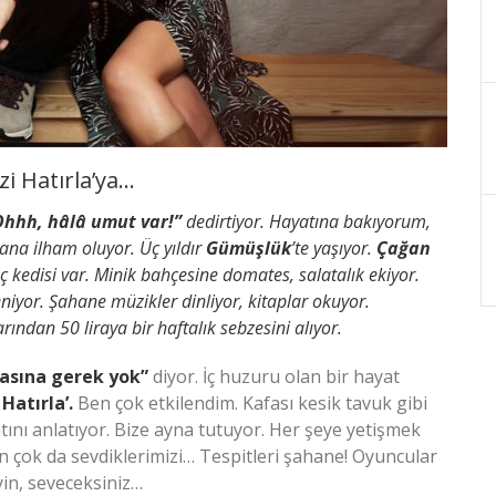
zi Hatırla’ya…
Ohhh, hâlâ umut var!”
dedirtiyor. Hayatına bakıyorum,
Bana ilham oluyor. Üç yıldır
Gümüşlük
’te yaşıyor.
Çağan
üç kedisi var. Minik bahçesine domates, salatalık ekiyor.
iyor. Şahane müzikler dinliyor, kitaplar okuyor.
ından 50 liraya bir haftalık sebzesini alıyor.
lasına gerek yok”
diyor. İç huzuru olan bir hayat
 Hatırla’.
Ben çok etkilendim. Kafası kesik tavuk gibi
nı anlatıyor. Bize ayna tutuyor. Her şeye yetişmek
en çok da sevdiklerimizi… Tespitleri şahane! Oyuncular
yin, seveceksiniz…