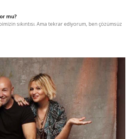
yor mu?
epimizin sıkıntısı. Ama tekrar ediyorum, ben çözümsüz