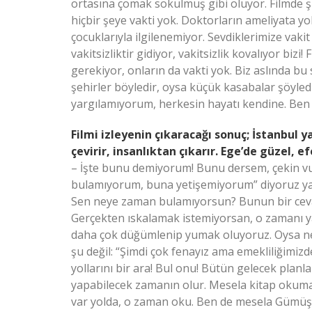
ortasına çomak sokulmuş gibi oluyor. Filmde 
hiçbir şeye vakti yok. Doktorların ameliyata y
çocuklarıyla ilgilenemiyor. Sevdiklerimize vakit
vakitsizliktir gidiyor, vakitsizlik kovalıyor biz
gerekiyor, onların da vakti yok. Biz aslında bu
şehirler böyledir, oysa küçük kasabalar şöyled
yargılamıyorum, herkesin hayatı kendine. Ben
Filmi izleyenin çıkaracağı sonuç; İstanbul y
çevirir, insanlıktan çıkarır. Ege’de güzel, e
– İşte bunu demiyorum! Bunu dersem, çekin v
bulamıyorum, buna yetişemiyorum” diyoruz ya,
Sen neye zaman bulamıyorsun? Bunun bir cevab
Gerçekten ıskalamak istemiyorsan, o zamanı y
daha çok düğümlenip yumak oluyoruz. Oysa ne k
şu değil: “Şimdi çok fenayız ama emekliliğimizd
yollarını bir ara! Bul onu! Bütün gelecek planla
yapabilecek zamanın olur. Mesela kitap okum
var yolda, o zaman oku. Ben de mesela Gümüşlü