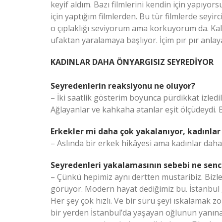
keyif aldım. Bazı filmlerini kendin için yapıyor
için yaptığım filmlerden. Bu tür filmlerde seyir
o çıplaklığı seviyorum ama korkuyorum da. Kal
ufaktan yaralamaya başlıyor. İçim pır pır anlay
KADINLAR DAHA ÖNYARGISIZ SEYREDİYOR
Seyredenlerin reaksiyonu ne oluyor?
– İki saatlik gösterim boyunca pürdikkat izle
Ağlayanlar ve kahkaha atanlar eşit ölçüdeydi. B
Erkekler mi daha çok yakalanıyor, kadınlar
– Aslında bir erkek hikâyesi ama kadınlar daha
Seyredenleri yakalamasının sebebi ne sen
– Çünkü hepimiz aynı dertten mustaribiz. Bizle
görüyor. Modern hayat dediğimiz bu. İstanbul 
Her şey çok hızlı. Ve bir sürü şeyi ıskalamak z
bir yerden İstanbul’da yaşayan oğlunun yanına g