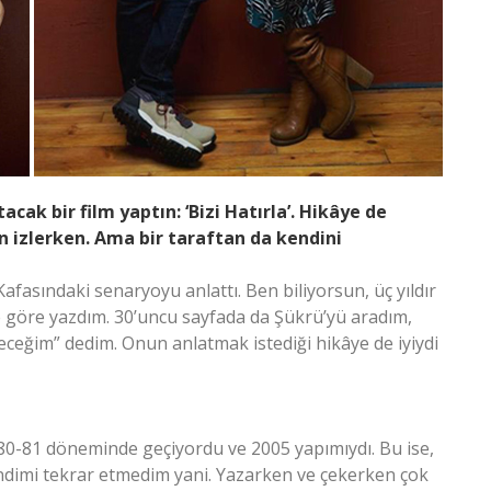
ak bir film yaptın: ‘Bizi Hatırla’. Hikâye de
 izlerken. Ama bir taraftan da kendini
. Kafasındaki senaryoyu anlattı. Ben biliyorsun, üç yıldır
göre yazdım. 30’uncu sayfada da Şükrü’yü aradım,
eğim” dedim. Onun anlatmak istediği hikâye de iyiydi
80-81 döneminde geçiyordu ve 2005 yapımıydı. Bu ise,
ndimi tekrar etmedim yani. Yazarken ve çekerken çok