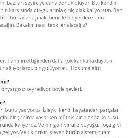
sun, bazıları seyirciye daha dönük oluyor. Bu, kendim
cinin karşısında duygularınla çırılçıplak kalıyorsun. Ben
bini bu kadar açmak, beni de bir yerden sonra
acağın. Bakalım nasıl tepkiler alacağız?
diler. Tahmin ettiğimden daha çok kahkaha duydum.
ir ağlıyorlardı, bir gülüyorlar… Hoşuma gitti.
 mı?
 önyargısız seyrediyor böyle şeyleri.
ce?
r, bunu yaşıyoruz. İzleyici kendi hayatından parçalar
gibi bir şehirde yaşarken müthiş bir hız söz konusu.
orunda kalıyoruz. Ve bir gün bir aile büyüğü, Foça gibi
eliyor. Ve tıkır tıkır işleyen bütün sistemin tam