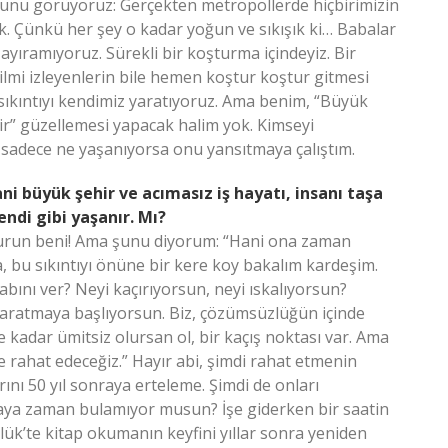
şunu görüyoruz: Gerçekten metropollerde hiçbirimizin
ok. Çünkü her şey o kadar yoğun ve sıkışık ki… Babalar
 ayıramıyoruz. Sürekli bir koşturma içindeyiz. Bir
i! Filmi izleyenlerin bile hemen koştur koştur gitmesi
 sıkıntıyı kendimiz yaratıyoruz. Ama benim, “Büyük
ir” güzellemesi yapacak halim yok. Kimseyi
 sadece ne yaşanıyorsa onu yansıtmaya çalıştım.
ani büyük şehir ve acımasız iş hayatı, insanı taşa
fendi gibi yaşanır. Mı?
urun beni! Ama şunu diyorum: “Hani ona zaman
 bu sıkıntıyı önüne bir kere koy bakalım kardeşim.
ını ver? Neyi kaçırıyorsun, neyi ıskalıyorsun?
aratmaya başlıyorsun. Biz, çözümsüzlüğün içinde
adar ümitsiz olursan ol, bir kaçış noktası var. Ama
e rahat edeceğiz.” Hayır abi, şimdi rahat etmenin
rını 50 yıl sonraya erteleme. Şimdi de onları
aya zaman bulamıyor musun? İşe giderken bir saatin
k’te kitap okumanın keyfini yıllar sonra yeniden