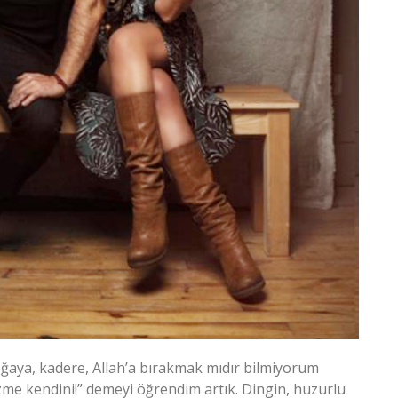
aya, kadere, Allah’a bırakmak mıdır bilmiyorum
e kendini!” demeyi öğrendim artık. Dingin, huzurlu