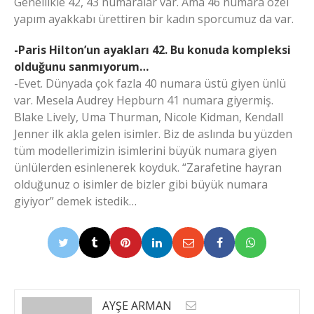
Genellikle 42, 43 numaralar var. Ama 46 numara özel
yapım ayakkabı ürettiren bir kadın sporcumuz da var.
-Paris Hilton’un ayakları 42. Bu konuda kompleksi
olduğunu sanmıyorum…
-Evet. Dünyada çok fazla 40 numara üstü giyen ünlü
var. Mesela Audrey Hepburn 41 numara giyermiş.
Blake Lively, Uma Thurman, Nicole Kidman, Kendall
Jenner ilk akla gelen isimler. Biz de aslında bu yüzden
tüm modellerimizin isimlerini büyük numara giyen
ünlülerden esinlenerek koyduk. “Zarafetine hayran
olduğunuz o isimler de bizler gibi büyük numara
giyiyor” demek istedik…
AYŞE ARMAN