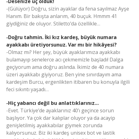
-Desenize üç olduk!
-(Gülüyor) Doğru, sizin ayaklar da fena sayılmaz Ayşe
Hanım. Bir bakışta anlarım, 40 buçuk. Hmmm 41
giydiğiniz de oluyor. Stiletto’da özellikle…
-Doğru tahmin. İki kız kardeş, büyük numara
ayakkabı üretiyorsunuz. Var mı bir hikâyesi?
-Olmaz mı? Her şey, büyük ayaklarımıza ayakkabı
bulamayıp senelerce acı çekmemizle başladı! Dalga
geçiyorum ama doğru aslında. İkimiz de 40 numara
üzeri ayakkabı giyiyoruz. Ben yine sınırdayım ama
kardeşim Burcu, ergenlikten itibaren bu konuyla ilgili
feci sıkıntı yaşadı…
-Hiç yabancı değil bu anlattıklarınız…
-Evet. Türkiye’de ayaklarınız 40’ı geçince sorun
başlıyor. Ya çok dar kalıplar oluyor ya da acayip
genişletilmiş ayakkabılar giymek zorunda
kalıyorsunuz. Biz iki kardeş unisex bot ve lastik