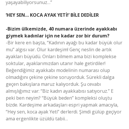
yaşayabiliyorsunuz…”
‘HEY SEN… KOCA AYAK YETİ!’ BİLE DEDİLER
-Bizim ülkemizde, 40 numara üzerinde ayakkabı
giymek kadınlar için ne kadar zor bir durum?
-Bir kere en başta, “Kadının ayağı bu kadar büyük olur
mu” algısı var. Olur kardeşim! Genç neslin de artık
ayakları büyüdü. Onları bilmem ama bizi komplekse
soktular, ayaklarımızdan utanır hale getirdiler!
Beğendiğimiz ayakkabı modelinin numarası olup
olmadığını çekine çekine soruyorduk. Sürekli dalga
geçen bakışlara maruz kalıyorduk. Şu cevabı
almışlığımız var: “Biz kadın ayakkabısı satıyoruz.” E
peki ben neyim? “Büyük beden” kompleksi oluştu
bizde. Kardeşime arkadaşları espri yapmak amacıyla,
“Hey sen, koca ayak Yeti” derlerdi. Şimdi gülüp geçiyor
ama ergenlikte üzüldü tabii…