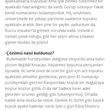
ayakkabılarla büyüdük! Ama işte bitmez tükenmez bir
ayakkabı hayranlığımız da vardı. Görüp özeniyor fakat
kendi numaramızı bulamıyorduk. Hiç unutmam,
üniversitede bir yılbaşı partisine saatlerce topuklu
ayakkabı aradık. Ben yine bir şeyler uydurdum da,
Burcu sneaker’la gitmek zorunda kaldı. Üstelik o
zaman şimdi olduğu gibi her şeyin altına sneaker
giyme modası da yoktu!
-Çözümü nasıl buldunuz?
-Bulamadık! Yurtdışından aldığımız oluyordu ama kalıcı
çözüm değildi! Kısacası, hayatımız boyunca perişanları
oynadık. İki sene önce de özel bir gün için acil topuklu
ayakkabı almamız gerekince, yeni yeni 41 numarayı
yurtdışından getiren Kanyon’daki büyük bir mağazaya
koştur koştur gittik. O da ne! Sadece birer adet
getirilen ürünler geldiği gibi tükeniyormuş. Ortada
kaldık ama mutlu da olduk. Demek ki, bizim gibi başka
büyük ayaklı kadınlar vardı. İşte o gün Edza Shoes’u