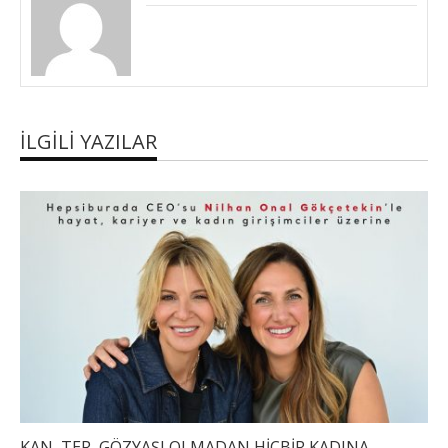
İLGILI YAZILAR
KAN, TER, GÖZYAŞI OLMADAN HİÇBİR KADINA ...