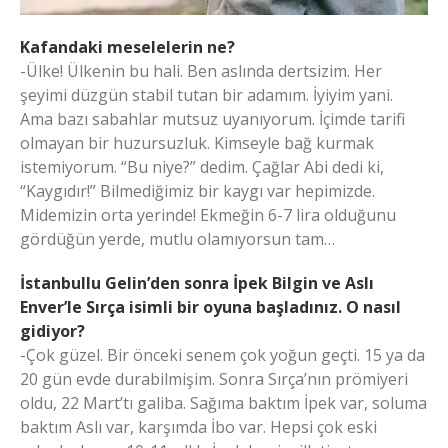
Kafandaki meselelerin ne?
-Ülke! Ülkenin bu hali. Ben aslında dertsizim. Her
şeyimi düzgün stabil tutan bir adamım. İyiyim yani.
Ama bazı sabahlar mutsuz uyanıyorum. İçimde tarifi
olmayan bir huzursuzluk. Kimseyle bağ kurmak
istemiyorum. “Bu niye?” dedim. Çağlar Abi dedi ki,
“Kaygıdır!” Bilmediğimiz bir kaygı var hepimizde.
Midemizin orta yerinde! Ekmeğin 6-7 lira olduğunu
gördüğün yerde, mutlu olamıyorsun tam…
İstanbullu Gelin’den sonra İpek Bilgin ve Aslı
Enver’le Sırça isimli bir oyuna başladınız. O nasıl
gidiyor?
-Çok güzel. Bir önceki senem çok yoğun geçti. 15 ya da
20 gün evde durabilmişim. Sonra Sırça’nın prömiyeri
oldu, 22 Mart’tı galiba. Sağıma baktım İpek var, soluma
baktım Aslı var, karşımda İbo var. Hepsi çok eski