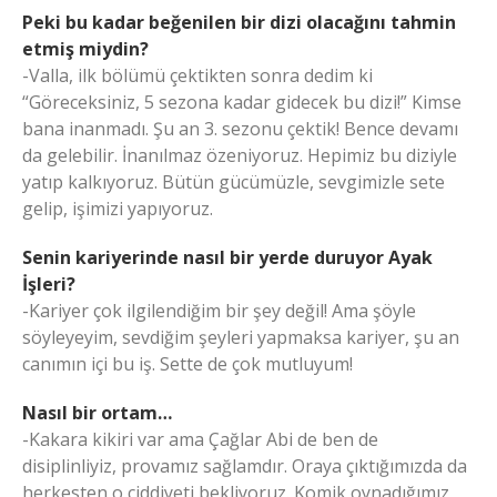
Peki bu kadar beğenilen bir dizi olacağını tahmin
etmiş miydin?
-Valla, ilk bölümü çektikten sonra dedim ki
“Göreceksiniz, 5 sezona kadar gidecek bu dizi!” Kimse
bana inanmadı. Şu an 3. sezonu çektik! Bence devamı
da gelebilir. İnanılmaz özeniyoruz. Hepimiz bu diziyle
yatıp kalkıyoruz. Bütün gücümüzle, sevgimizle sete
gelip, işimizi yapıyoruz.
Senin kariyerinde nasıl bir yerde duruyor Ayak
İşleri?
-Kariyer çok ilgilendiğim bir şey değil! Ama şöyle
söyleyeyim, sevdiğim şeyleri yapmaksa kariyer, şu an
canımın içi bu iş. Sette de çok mutluyum!
Nasıl bir ortam…
-Kakara kikiri var ama Çağlar Abi de ben de
disiplinliyiz, provamız sağlamdır. Oraya çıktığımızda da
herkesten o ciddiyeti bekliyoruz. Komik oynadığımız