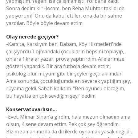
yapmıştım. Yeğeni ise çalışmamıştı, rol bana kaldı.
Sonra dedim ki “Hocam, ben Reha Muhtar taklidi de
yapıyorum!” Onu da kabul ettiler, ona da bir sahne
yazdılar. Böyle böyle devam ettim.
Olay nerede geçiyor?
-Kars’ta, Karslıyım ben. Babam, Köy Hizmetleri’nde
çalışıyordu. Lojmandaki çocukların hepsini toplayıp,
onlara fıkralar yazar, prova yaptırırdım. Ailelerimize
gösteri yapardık. Bir ara futbola devam ettim,
psikolog olur muyum gibi bir şeyler geçti aklımdan.
Ama sonunda, çocukluğumda en severek yaptığım şey,
rüyama geldi. Sabah kalktım. “Ben oyuncu olacağım,
bu hayatta en çok sevdiğim şey!” dedim.
Konservatuvarlısın…
-Evet. Mimar Sinan’a girdim, hala mezun olmadım ama
olsun, 4 sene devam ettim. Pek çok şey öğrendim.
Bizim zamanımızda da dizilerde oynamak yasak değildi,