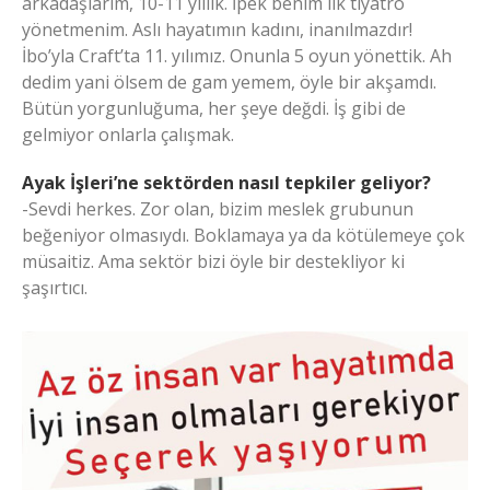
arkadaşlarım, 10-11 yıllık. İpek benim ilk tiyatro
yönetmenim. Aslı hayatımın kadını, inanılmazdır!
İbo’yla Craft’ta 11. yılımız. Onunla 5 oyun yönettik. Ah
dedim yani ölsem de gam yemem, öyle bir akşamdı.
Bütün yorgunluğuma, her şeye değdi. İş gibi de
gelmiyor onlarla çalışmak.
Ayak İşleri’ne sektörden nasıl tepkiler geliyor?
-Sevdi herkes. Zor olan, bizim meslek grubunun
beğeniyor olmasıydı. Boklamaya ya da kötülemeye çok
müsaitiz. Ama sektör bizi öyle bir destekliyor ki
şaşırtıcı.