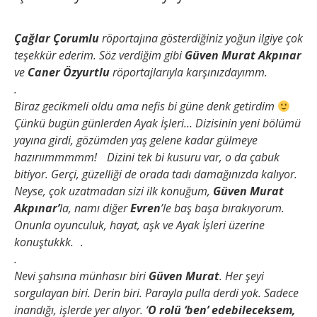
Çağlar Çorumlu
röportajına gösterdiğiniz yoğun ilgiye çok
teşekkür ederim. Söz verdiğim gibi
Güven Murat Akpınar
ve
Caner Özyurtlu
röportajlarıyla karşınızdayımm.
.
Biraz gecikmeli oldu ama nefis bi güne denk getirdim
Çünkü bugün günlerden Ayak İşleri… Dizisinin yeni bölümü
yayına girdi, gözümden yaş gelene kadar gülmeye
hazırıımmmmm! Dizini tek bi kusuru var, o da çabuk
bitiyor. Gerçi, güzelliği de orada tadı damağınızda kalıyor.
Neyse, çok uzatmadan sizi ilk konuğum,
Güven Murat
Akpınar’
la, namı diğer
Evren
’le baş başa bırakıyorum.
Onunla oyunculuk, hayat, aşk ve Ayak İşleri üzerine
konuştukkk. .
.
Nevi şahsına münhasır biri
Güven Murat
. Her şeyi
sorgulayan biri. Derin biri. Parayla pulla derdi yok. Sadece
inandığı, işlerde yer alıyor. ‘
O rolü ‘ben’ edebileceksem,