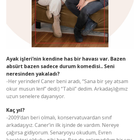
Ayak işleri’nin kendine has bir havası var. Bazen
absürt bazen sadece durum komedisi.. Seni
neresinden yakaladı?
-Her yerinden! Caner beni aradı, “Sana bir şey atsam
okur musun len!” dedi:) “Tabii” dedim. Arkadaşlığımız
uzun senelere dayanıyor.
Kaç yıl?
-2009’dan beri olmalı, konservatuvardan sınıf
arkadaşıyız. Caner’in ilk işinde de vardım. Nereye
çağırsa gidiyorum. Senaryoyu okudum, Evren
karakteri olduğu gibi ben. Ben de anlamadığım bir şey