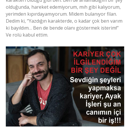
olduğunda, hareket edemiyorum, mıh gibi kalıyorum,
yerimden kıpırdayamıyorum. Midem bulanıyor filan.
Dedim ki, “Yazdığın karakterde, o kadar çok ben varım
ki bayıldım… Ben de bende olanı göstermek isterim!”
Ve rolü kabul ettim.