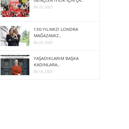
GENÇLER İYİLİK İÇİN ÇA...
Eki 23, 2025
130.YILIMIZI LONDRA
MAĞAZAMIZ...
Eki 20, 2025
YAŞADIKLARIM BAŞKA
KADINLARA...
Eki 16, 2025