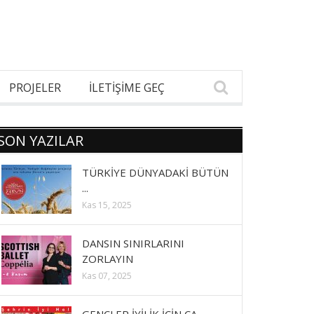
PROJELER
İLETİŞİME GEÇ
SON YAZILAR
TÜRKİYE DÜNYADAKİ BÜTÜN
...
Kas 15, 2025
DANSIN SINIRLARINI
ZORLAYIN
Kas 07, 2025