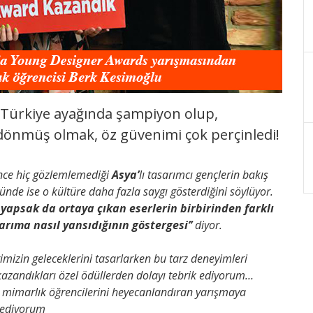
Türkiye ayağında şampiyon olup,
dönmüş olmak, öz güvenimi çok perçinledi!
nce hiç gözlemlemediği
Asya’
lı tasarımcı gençlerin bakış
nde ise o kültüre daha fazla saygı gösterdiğini söylüyor.
 yapsak da ortaya çıkan eserlerin birbirinden farklı
rıma nasıl yansıdığının göstergesi’’
diyor.
imizin geleceklerini tasarlarken bu tarz deneyimleri
 kazandıkları özel ödüllerden dolayı tebrik ediyorum…
e mimarlık öğrencilerini heyecanlandıran yarışmaya
r ediyorum