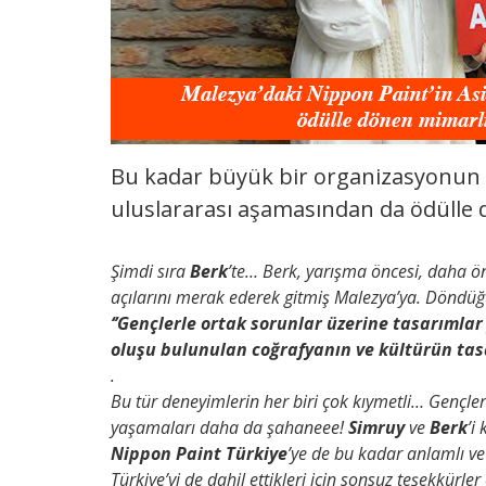
Bu kadar büyük bir organizasyonun 
uluslararası aşamasından da ödülle 
Şimdi sıra
Berk
’te… Berk, yarışma öncesi, daha ö
açılarını merak ederek gitmiş Malezya’ya. Döndüğü
‘’Gençlerle ortak sorunlar üzerine tasarımlar
oluşu bulunulan coğrafyanın ve kültürün tasa
.
Bu tür deneyimlerin her biri çok kıymetli… Gençler
yaşamaları daha da şahaneee!
Simruy
ve
Berk
’i
Nippon Paint Türkiye
’ye de bu kadar anlamlı v
Türkiye’yi de dahil ettikleri için sonsuz teşekkürle