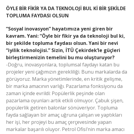
ÖYLE BİR FİKİR YA DA TEKNOLOJİ BUL Kİ BİR ŞEKİLDE
TOPLUMA FAYDASI OLSUN
“Sosyal inovasyon” hayatımıza yeni giren bir
kavram. Yani: “Öyle bir fikir ya da teknoloji bul ki,
bir şekilde topluma faydası olsun. Yani bir nevi
“iyilik teknolojisi.” Sizin, İTÜ Çekirdek’le güçleri
birleştirmenizin temelini bu mu oluşturuyor?
-Doğru, inovasyonlara, toplumsal faydayı katan bu
projeler yeni çağımızın gerekliliği. Bunu markalarda da
görüyoruz. Marka yönetimlerinde, en kritik gelişme,
bir marka amacının varlığı. Pazarlama fonksiyonu da
zaman içinde evrildi: Popülerlik peşinde olan
pazarlama oyunları artık etkili olmuyor. Çabuk şişen,
popülerlik getiren balonlar sönüveriyor. Topluma
fayda sağlayan bir amaç uğruna çalışan ve yaptıkları
her işi, her projeyi bu amaç çerçevesinde yapan
markalar başarılı oluyor. Petrol Ofisi’nin marka amacı