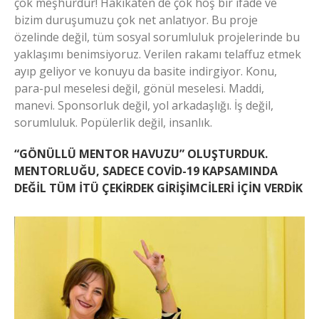
çok meşhurdur! Hakikaten de çok hoş bir ifade ve
bizim duruşumuzu çok net anlatıyor. Bu proje
özelinde değil, tüm sosyal sorumluluk projelerinde bu
yaklaşımı benimsiyoruz. Verilen rakamı telaffuz etmek
ayıp geliyor ve konuyu da basite indirgiyor. Konu,
para-pul meselesi değil, gönül meselesi. Maddi,
manevi. Sponsorluk değil, yol arkadaşlığı. İş değil,
sorumluluk. Popülerlik değil, insanlık.
“GÖNÜLLÜ MENTOR HAVUZU” OLUŞTURDUK.
MENTORLUĞU, SADECE COVİD-19 KAPSAMINDA
DEĞİL TÜM İTÜ ÇEKİRDEK GİRİŞİMCİLERİ İÇİN VERDİK