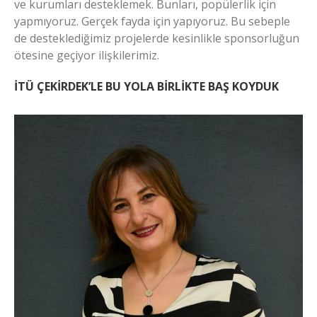
ve kurumları desteklemek. Bunları, popülerlik için
yapmıyoruz. Gerçek fayda için yapıyoruz. Bu sebeple
de desteklediğimiz projelerde kesinlikle sponsorluğun
ötesine geçiyor ilişkilerimiz.
İTÜ ÇEKİRDEK’LE BU YOLA BİRLİKTE BAŞ KOYDUK