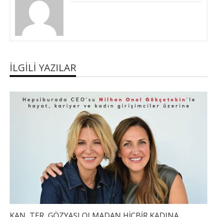
İLGILI YAZILAR
KAN, TER, GÖZYAŞI OLMADAN HİÇBİR KADINA ...