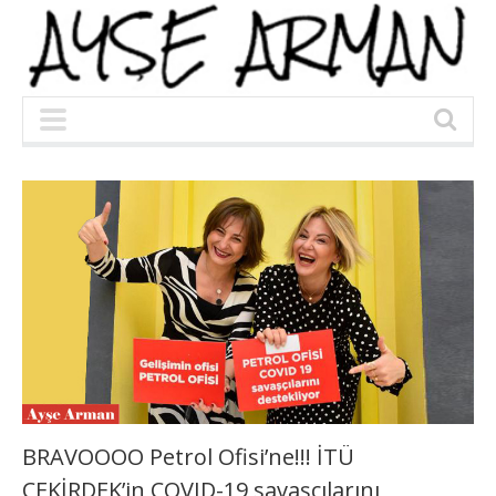
BRAVOOOO Petrol Ofisi’ne!!! İTÜ
ÇEKİRDEK’in COVID-19 savaşçılarını