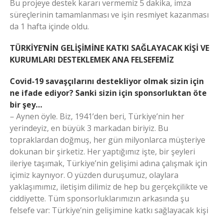
Bu projeye destek kararı vermemiz 5 dakika, imza
süreçlerinin tamamlanması ve işin resmiyet kazanması
da 1 hafta içinde oldu.
TÜRKİYE’NİN GELİŞİMİNE KATKI SAĞLAYACAK KİŞİ VE
KURUMLARI DESTEKLEMEK ANA FELSEFEMİZ
Covid-19 savaşçılarını destekliyor olmak sizin için
ne ifade ediyor? Sanki sizin için sponsorluktan öte
bir şey…
– Aynen öyle. Biz, 1941’den beri, Türkiye’nin her
yerindeyiz, en büyük 3 markadan biriyiz. Bu
topraklardan doğmuş, her gün milyonlarca müşteriye
dokunan bir şirketiz. Her yaptığımız işte, bir şeyleri
ileriye taşımak, Türkiye’nin gelişimi adına çalışmak için
içimiz kaynıyor. O yüzden duruşumuz, olaylara
yaklaşımımız, iletişim dilimiz de hep bu gerçekçilikte ve
ciddiyette. Tüm sponsorluklarımızın arkasında şu
felsefe var: Türkiye’nin gelişimine katkı sağlayacak kişi