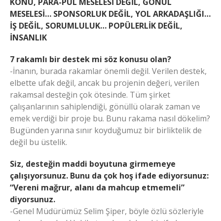
KONU, PARA-PUL MESELESİ DEĞİL, GÖNÜL
MESELESİ… SPONSORLUK DEĞİL, YOL ARKADAŞLIĞI…
İŞ DEĞİL, SORUMLULUK… POPÜLERLİK DEĞİL,
İNSANLIK
7 rakamlı bir destek mi söz konusu olan?
-İnanın, burada rakamlar önemli değil. Verilen destek,
elbette ufak değil, ancak bu projenin değeri, verilen
rakamsal desteğin çok ötesinde. Tüm şirket
çalışanlarının sahiplendiği, gönüllü olarak zaman ve
emek verdiği bir proje bu. Bunu rakama nasıl dökelim?
Bugünden yarına sınır koyduğumuz bir birliktelik de
değil bu üstelik.
Siz, desteğin maddi boyutuna girmemeye
çalışıyorsunuz. Bunu da çok hoş ifade ediyorsunuz:
“Vereni mağrur, alanı da mahcup etmemeli”
diyorsunuz.
-Genel Müdürümüz Selim Şiper, böyle özlü sözleriyle