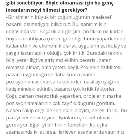
gibi sönebiliyor. Böyle olmaması için bu genç
insanların neyi bilmesi gerekiyor?
-Girişimlerin büyük bir çoğunluğunun maalesef
başarılı olamadığını biliyoruz. Bu, sanırım işin
doğasında var. Başarılı bir girişim için fikrin ne kadar
büyük bir ihtiyaca çözüm getirdiği, bunu yaparken ne
kadar etkin ve ekonomik olarak uygulanması kolay ve
yaygınlaştırılabilir olduğu çok kritik. Buradaki teknik
bilgi yeterliliği ve girişimci ekibin becerisi, zaten
olmazsa olmaz, ama yeterli değil. Projenin fizibilitesi,
pazara uygunluğu ve daha sonra marka
pozisyonlaması, varsa rakiplerden nasıl ayrıştığı ve
iletişimindeki etkinlik başarısı çok kritik faktörler.
Çoğu zaman mentorluk yaparken, projelerin marka
pozisyonlamalarının çok zayıf olduğunu gördüm.
Neden rakip değil de seninkini alayım, neresi farklı, bu
parayı neden vereyim… Bunların çok net olması
gerekiyor. Eğer iyi bir fikrin temelleri, kuluçka
aşamasında iyi atılırsa, ilerleyen aşamalarda yatırımcı