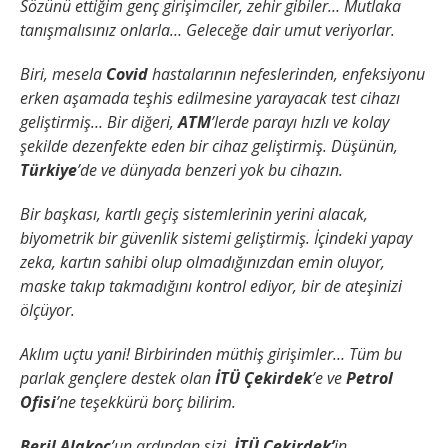
Sözünü ettiğim genç girişimciler, zehir gibiler… Mutlaka
tanışmalısınız onlarla… Geleceğe dair umut veriyorlar.
Biri, mesela
Covid
hastalarının nefeslerinden, enfeksiyonu
erken aşamada teşhis edilmesine yarayacak test cihazı
geliştirmiş… Bir diğeri,
ATM
’lerde parayı hızlı ve kolay
şekilde dezenfekte eden bir cihaz geliştirmiş. Düşünün,
Türkiye
’de ve dünyada benzeri yok bu cihazın.
Bir başkası, kartlı geçiş sistemlerinin yerini alacak,
biyometrik bir güvenlik sistemi geliştirmiş. İçindeki yapay
zeka, kartın sahibi olup olmadığınızdan emin oluyor,
maske takıp takmadığını kontrol ediyor, bir de ateşinizi
ölçüyor.
Aklım uçtu yani! Birbirinden müthiş girişimler… Tüm bu
parlak gençlere destek olan
İTÜ Çekirdek
’e ve
Petrol
Ofisi
’ne teşekkürü borç bilirim.
Beril Alakoç
’un ardından sizi,
İTÜ Çekirdek’
in