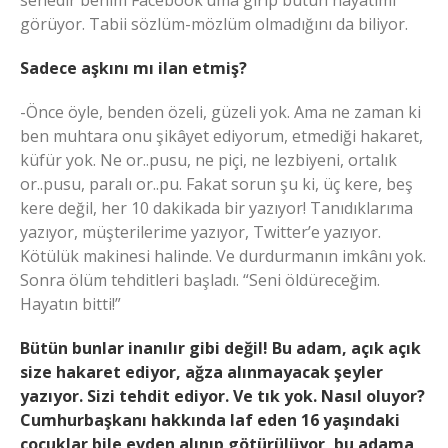
senedir benim Facebook’uma girip bütün hayatımı
görüyor. Tabii sözlüm-mözlüm olmadığını da biliyor.
Sadece aşkını mı ilan etmiş?
-Önce öyle, benden özeli, güzeli yok. Ama ne zaman ki
ben muhtara onu şikâyet ediyorum, etmediği hakaret,
küfür yok. Ne or..pusu, ne piçi, ne lezbiyeni, ortalık
or..pusu, paralı or..pu. Fakat sorun şu ki, üç kere, beş
kere değil, her 10 dakikada bir yazıyor! Tanıdıklarıma
yazıyor, müşterilerime yazıyor, Twitter’e yazıyor.
Kötülük makinesi halinde. Ve durdurmanın imkânı yok.
Sonra ölüm tehditleri başladı. “Seni öldüreceğim.
Hayatın bitti!”
Bütün bunlar inanılır gibi değil! Bu adam, açık açık
size hakaret ediyor, ağza alınmayacak şeyler
yazıyor. Sizi tehdit ediyor. Ve tık yok. Nasıl oluyor?
Cumhurbaşkanı hakkında laf eden 16 yaşındaki
çocuklar bile evden alınıp götürülüyor, bu adama