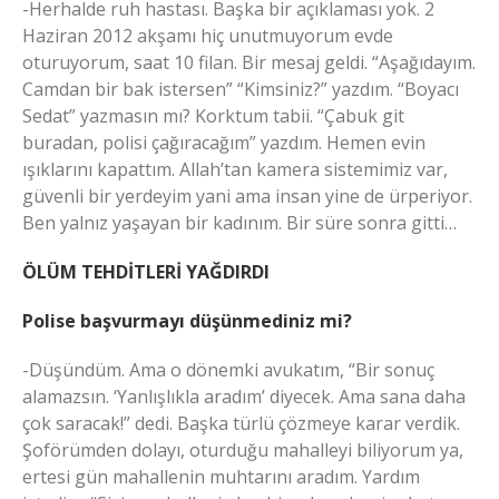
-Herhalde ruh hastası. Başka bir açıklaması yok. 2
Haziran 2012 akşamı hiç unutmuyorum evde
oturuyorum, saat 10 filan. Bir mesaj geldi. “Aşağıdayım.
Camdan bir bak istersen” “Kimsiniz?” yazdım. “Boyacı
Sedat” yazmasın mı? Korktum tabii. “Çabuk git
buradan, polisi çağıracağım” yazdım. Hemen evin
ışıklarını kapattım. Allah’tan kamera sistemimiz var,
güvenli bir yerdeyim yani ama insan yine de ürperiyor.
Ben yalnız yaşayan bir kadınım. Bir süre sonra gitti…
ÖLÜM TEHDİTLERİ YAĞDIRDI
Polise başvurmayı düşünmediniz mi?
-Düşündüm. Ama o dönemki avukatım, “Bir sonuç
alamazsın. ‘Yanlışlıkla aradım’ diyecek. Ama sana daha
çok saracak!” dedi. Başka türlü çözmeye karar verdik.
Şoförümden dolayı, oturduğu mahalleyi biliyorum ya,
ertesi gün mahallenin muhtarını aradım. Yardım