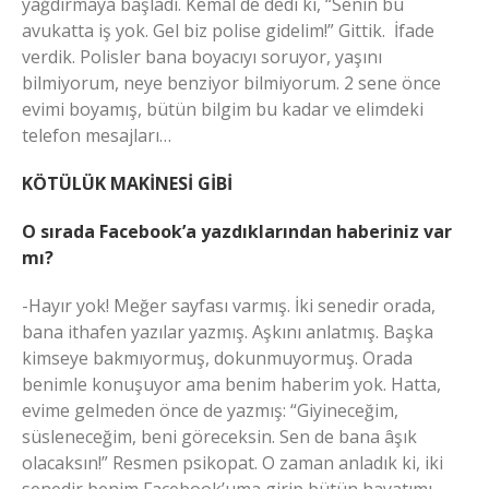
yağdırmaya başladı. Kemal de dedi ki, “Senin bu
avukatta iş yok. Gel biz polise gidelim!” Gittik. İfade
verdik. Polisler bana boyacıyı soruyor, yaşını
bilmiyorum, neye benziyor bilmiyorum. 2 sene önce
evimi boyamış, bütün bilgim bu kadar ve elimdeki
telefon mesajları…
KÖTÜLÜK MAKİNESİ GİBİ
O sırada Facebook’a yazdıklarından haberiniz var
mı?
-Hayır yok! Meğer sayfası varmış. İki senedir orada,
bana ithafen yazılar yazmış. Aşkını anlatmış. Başka
kimseye bakmıyormuş, dokunmuyormuş. Orada
benimle konuşuyor ama benim haberim yok. Hatta,
evime gelmeden önce de yazmış: “Giyineceğim,
süsleneceğim, beni göreceksin. Sen de bana âşık
olacaksın!” Resmen psikopat. O zaman anladık ki, iki