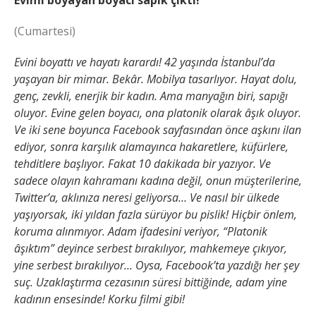
Evimi boyayan boyacı sapık çıktı!
(Cumartesi)
Evini boyattı ve hayatı karardı! 42 yaşında İstanbul’da
yaşayan bir mimar. Bekâr. Mobilya tasarlıyor. Hayat dolu,
genç, zevkli, enerjik bir kadın. Ama manyağın biri, sapığı
oluyor. Evine gelen boyacı, ona platonik olarak âşık oluyor.
Ve iki sene boyunca Facebook sayfasından önce aşkını ilan
ediyor, sonra karşılık alamayınca hakaretlere, küfürlere,
tehditlere başlıyor. Fakat 10 dakikada bir yazıyor. Ve
sadece olayın kahramanı kadına değil, onun müşterilerine,
Twitter’a, aklınıza neresi geliyorsa… Ve nasıl bir ülkede
yaşıyorsak, iki yıldan fazla sürüyor bu pislik! Hiçbir önlem,
koruma alınmıyor. Adam ifadesini veriyor, “Platonik
âşıktım” deyince serbest bırakılıyor, mahkemeye çıkıyor,
yine serbest bırakılıyor… Oysa, Facebook’ta yazdığı her şey
suç. Uzaklaştırma cezasının süresi bittiğinde, adam yine
kadının ensesinde! Korku filmi gibi!