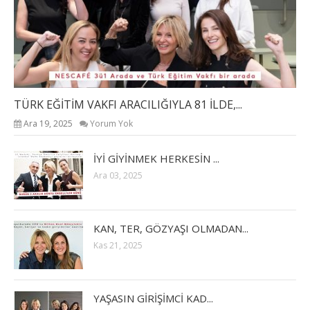
TÜRK EĞİTİM VAKFI ARACILIĞIYLA 81 İLDE,...
Ara 19, 2025
Yorum Yok
İYİ GİYİNMEK HERKESİN ...
Ara 03, 2025
KAN, TER, GÖZYAŞI OLMADAN...
Kas 21, 2025
YAŞASIN GİRİŞİMCİ KAD...