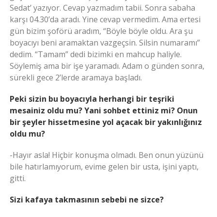
Sedat’ yazıyor. Cevap yazmadım tabii. Sonra sabaha
karşı 04.30’da aradı. Yine cevap vermedim. Ama ertesi
gün bizim şoförü aradım, “Böyle böyle oldu. Ara şu
boyacıyı beni aramaktan vazgeçsin. Silsin numaramı”
dedim. “Tamam” dedi bizimki en mahcup haliyle.
Söylemiş ama bir işe yaramadı. Adam o günden sonra,
sürekli gece 2’lerde aramaya başladı.
Peki sizin bu boyacıyla herhangi bir teşriki
mesainiz oldu mu? Yani sohbet ettiniz mi? Onun
bir şeyler hissetmesine yol açacak bir yakınlığınız
oldu mu?
-Hayır asla! Hiçbir konuşma olmadı. Ben onun yüzünü
bile hatırlamıyorum, evime gelen bir usta, işini yaptı,
gitti.
Sizi kafaya takmasının sebebi ne sizce?