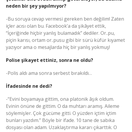
neden bir şey yapılmıyor?
-Bu soruya cevap vermesi gereken ben değilim! Zaten
içler acısı olan bu. Facebook’a da şikâyet ettik,
“İçeriğinde hiçbir yanlış bulamadık” dediler. Or..pu,
piçin karısı, ortam or..pusu gibi bir sürü küfür kıyamet
yazıyor ama o mesajlarda hiç bir yanlış yokmuş!
Polise şikayet ettiniz, sonra ne oldu?
-Polis aldı ama sonra serbest bırakıldı…
İfadesinde ne dedi?
-“Evini boyamaya gittim, ona platonik âşık oldum.
Evinin önüne de gittim. O da muhtarı aramış. Aileme
söylemişler. Çok gücüme gitti. O yüzden içtim içtim
bunları yazdım.” Böyle bir ifade. 10 tane de sabıka
dosyası olan adam. Uzaklaştırma kararı çıkarttık. O