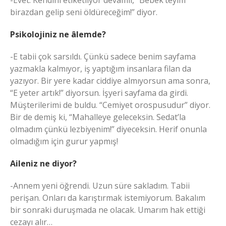
-Evet. Kendini etiketliyor devamlı, “Bebek’teyim
birazdan gelip seni öldüreceğim!” diyor.
Psikolojiniz ne âlemde?
-E tabii çok sarsıldı. Çünkü sadece benim sayfama
yazmakla kalmıyor, iş yaptığım insanlara filan da
yazıyor. Bir yere kadar ciddiye almıyorsun ama sonra,
“E yeter artık!” diyorsun. İşyeri sayfama da girdi.
Müşterilerimi de buldu. “Cemiyet orospusudur” diyor.
Bir de demiş ki, “Mahalleye geleceksin. Sedat’la
olmadım çünkü lezbiyenim!” diyeceksin. Herif onunla
olmadığım için gurur yapmış!
Aileniz ne diyor?
-Annem yeni öğrendi. Uzun süre sakladım. Tabii
perişan. Onları da karıştırmak istemiyorum. Bakalım
bir sonraki duruşmada ne olacak. Umarım hak ettiği
cezayı alır…