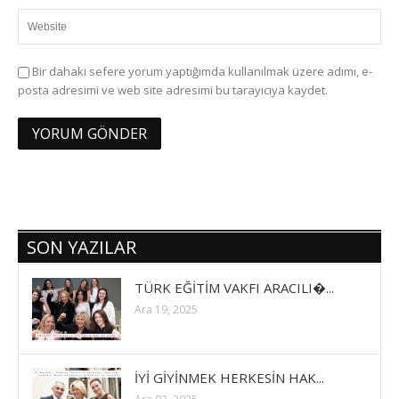
Bir dahaki sefere yorum yaptığımda kullanılmak üzere adımı, e-
posta adresimi ve web site adresimi bu tarayıcıya kaydet.
SON YAZILAR
TÜRK EĞİTİM VAKFI ARACILI�...
Ara 19, 2025
İYİ GİYİNMEK HERKESİN HAK...