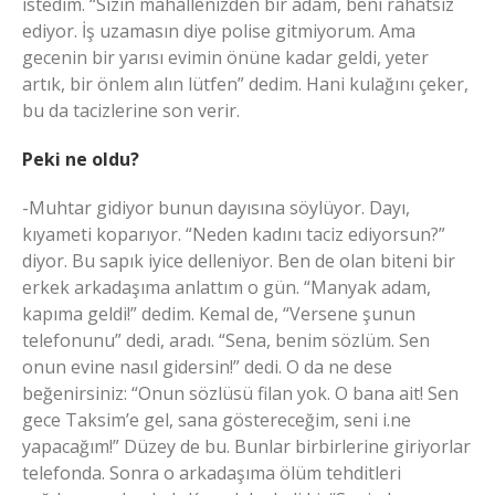
istedim. “Sizin mahallenizden bir adam, beni rahatsız
ediyor. İş uzamasın diye polise gitmiyorum. Ama
gecenin bir yarısı evimin önüne kadar geldi, yeter
artık, bir önlem alın lütfen” dedim. Hani kulağını çeker,
bu da tacizlerine son verir.
Peki ne oldu?
-Muhtar gidiyor bunun dayısına söylüyor. Dayı,
kıyameti koparıyor. “Neden kadını taciz ediyorsun?”
diyor. Bu sapık iyice delleniyor. Ben de olan biteni bir
erkek arkadaşıma anlattım o gün. “Manyak adam,
kapıma geldi!” dedim. Kemal de, “Versene şunun
telefonunu” dedi, aradı. “Sena, benim sözlüm. Sen
onun evine nasıl gidersin!” dedi. O da ne dese
beğenirsiniz: “Onun sözlüsü filan yok. O bana ait! Sen
gece Taksim’e gel, sana göstereceğim, seni i.ne
yapacağım!” Düzey de bu. Bunlar birbirlerine giriyorlar
telefonda. Sonra o arkadaşıma ölüm tehditleri