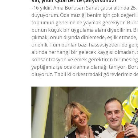
Kaç yıldır Quartet’te çalıyorsunuz?
-16 yıldır. Ama Borusan Sanat çatısı altında 25.
duyuyorum. Oda müziği benim için çok değerli.
toplumun geneline de yaymak gerekiyor. Buna
bunun küçük bir uygulama alanı diyebilirim. B
çıkmak, onun dışında dinlemede, eşlik etmede,
önemli. Tüm bunlar bazı hassasiyetleri de geliş
altında herhangi bir gelecek kaygısı olmadan, 
konsantrasyon ve emek gerektiren bir mesleğimi
yaptığımız işe odaklanma olanağı tanıyor, Boru
oluyoruz. Tabii ki orkestradaki görevlerimiz d