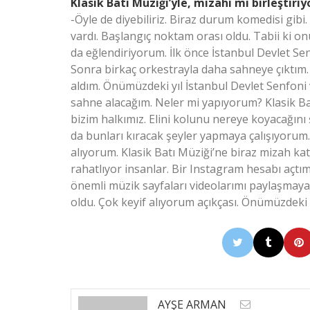
Klasik Batı Müziği’yle, mizahı mı birleştir
-Öyle de diyebiliriz. Biraz durum komedisi gibi.
vardı. Başlangıç noktam orası oldu. Tabii ki 
da eğlendiriyorum. İlk önce İstanbul Devlet Sen
Sonra birkaç orkestrayla daha sahneye çıktım. 
aldım. Önümüzdeki yıl İstanbul Devlet Senfoni
sahne alacağım. Neler mi yapıyorum? Klasik Bat
bizim halkımız. Elini kolunu nereye koyacağını 
da bunları kıracak şeyler yapmaya çalışıyorum. 
alıyorum. Klasik Batı Müziği’ne biraz mizah ka
rahatlıyor insanlar. Bir Instagram hesabı açt
önemli müzik sayfaları videolarımı paylaşmaya 
oldu. Çok keyif alıyorum açıkçası. Önümüzdeki
AYŞE ARMAN