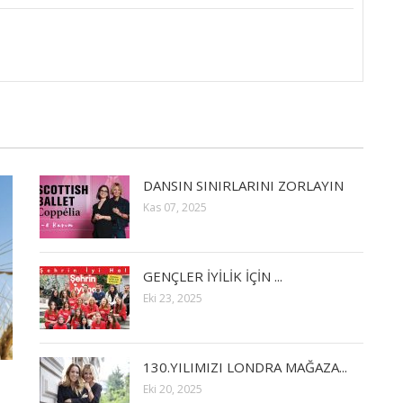
DANSIN SINIRLARINI ZORLAYIN
Kas 07, 2025
GENÇLER İYİLİK İÇİN ...
Eki 23, 2025
130.YILIMIZI LONDRA MAĞAZA...
Eki 20, 2025