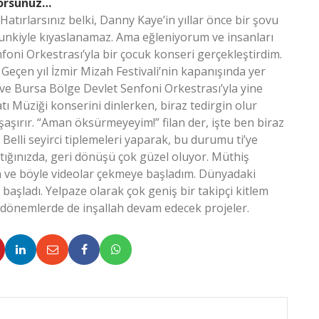
iyorsunuz…
 Hatırlarsınız belki, Danny Kaye’in yıllar önce bir şovu
onunkiyle kıyaslanamaz. Ama eğleniyorum ve insanları
foni Orkestrası’yla bir çocuk konseri gerçekleştirdim.
Geçen yıl İzmir Mizah Festivali’nin kapanışında yer
 ve Bursa Bölge Devlet Senfoni Orkestrası’yla yine
ı Müziği konserini dinlerken, biraz tedirgin olur
şaşırır. “Aman öksürmeyeyim!” filan der, işte ben biraz
Belli seyirci tiplemeleri yaparak, bu durumu ti’ye
ttığınızda, geri dönüşü çok güzel oluyor. Müthiş
ım ve böyle videolar çekmeye başladım. Dünyadaki
başladı. Yelpaze olarak çok geniş bir takipçi kitlem
 dönemlerde de inşallah devam edecek projeler.