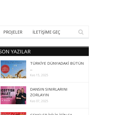
PROJELER
İLETİŞİME GEÇ
SON YAZILAR
TÜRKİYE DÜNYADAKİ BÜTÜN
...
Kas 15, 2025
DANSIN SINIRLARINI
ZORLAYIN
Kas 07, 2025