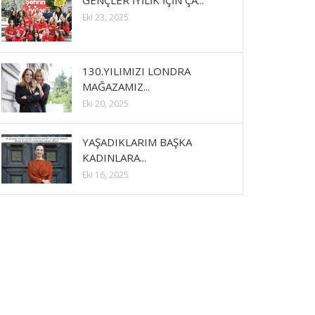
GENÇLER İYİLİK İÇİN ÇA...
Eki 23, 2025
130.YILIMIZI LONDRA
MAĞAZAMIZ...
Eki 20, 2025
YAŞADIKLARIM BAŞKA
KADINLARA...
Eki 16, 2025