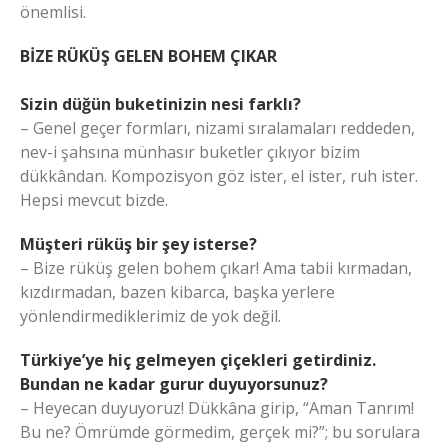
önemlisi.
BİZE RÜKÜŞ GELEN BOHEM ÇIKAR
Sizin düğün buketinizin nesi farklı?
– Genel geçer formları, nizami sıralamaları reddeden,
nev-i şahsına münhasır buketler çıkıyor bizim
dükkândan. Kompozisyon göz ister, el ister, ruh ister.
Hepsi mevcut bizde.
Müşteri rüküş bir şey isterse?
– Bize rüküş gelen bohem çıkar! Ama tabii kırmadan,
kızdırmadan, bazen kibarca, başka yerlere
yönlendirmediklerimiz de yok değil.
Türkiye’ye hiç gelmeyen çiçekleri getirdiniz.
Bundan ne kadar gurur duyuyorsunuz?
– Heyecan duyuyoruz! Dükkâna girip, “Aman Tanrım!
Bu ne? Ömrümde görmedim, gerçek mi?”; bu sorulara