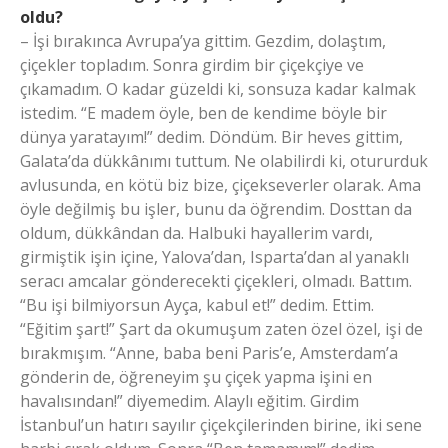
oldu?
– İşi bırakınca Avrupa’ya gittim. Gezdim, dolaştım,
çiçekler topladım. Sonra girdim bir çiçekçiye ve
çıkamadım. O kadar güzeldi ki, sonsuza kadar kalmak
istedim. “E madem öyle, ben de kendime böyle bir
dünya yaratayım!” dedim. Döndüm. Bir heves gittim,
Galata’da dükkânımı tuttum. Ne olabilirdi ki, otururduk
avlusunda, en kötü biz bize, çiçekseverler olarak. Ama
öyle değilmiş bu işler, bunu da öğrendim. Dosttan da
oldum, dükkândan da. Halbuki hayallerim vardı,
girmiştik işin içine, Yalova’dan, Isparta’dan al yanaklı
seracı amcalar gönderecekti çiçekleri, olmadı. Battım.
“Bu işi bilmiyorsun Ayça, kabul et!” dedim. Ettim.
“Eğitim şart!” Şart da okumuşum zaten özel özel, işi de
bırakmışım. “Anne, baba beni Paris’e, Amsterdam’a
gönderin de, öğreneyim şu çiçek yapma işini en
havalısından!” diyemedim. Alaylı eğitim. Girdim
İstanbul’un hatırı sayılır çiçekçilerinden birine, iki sene