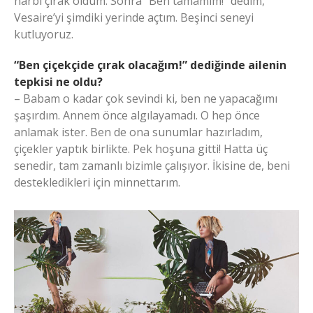
harbi çırak oldum. Sonra “Ben tamamım!” dedim,
Vesaire’yi şimdiki yerinde açtım. Beşinci seneyi
kutluyoruz.
“Ben çiçekçide çırak olacağım!” dediğinde ailenin
tepkisi ne oldu?
– Babam o kadar çok sevindi ki, ben ne yapacağımı
şaşırdım. Annem önce algılayamadı. O hep önce
anlamak ister. Ben de ona sunumlar hazırladım,
çiçekler yaptık birlikte. Pek hoşuna gitti! Hatta üç
senedir, tam zamanlı bizimle çalışıyor. İkisine de, beni
destekledikleri için minnettarım.