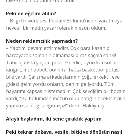
diye kendi habitatımızı yarattık!
Peki ne eğitim aldın?
– Bilgi Üniversitesi Reklam Bölümü’nden, yaratmaya
hevesli bir metin yazarı olarak mezun oldum.
Neden reklamcılık yapmadın?
– Yaptım, devam ettirmedim. Çok para kazanıp
harcayacak zamanın olmaması biraz saçma sanki!
Tabii ajansta yaşam pek cezbedici; oyun konsolları,
langırt, muhabbet, bol bira, hatta basketbol potası
bile vardı. Çalışma arkadaşlarımın çoğu erkekti, eve
gidesi gelmiyordu onların, benim geliyordu. Tüm
hayatımı kapsasın istemedim. Çok sevdiğim bir hocam
vardı, “Bu bölümden mezun olup hanginiz reklamcılık
yapmazsa, doğru eğitmişiz!” derdi. Haklıymış.
Alaylı başladım, iki sene çıraklık yaptım
Peki tekrar doğaya, yeşile, bitkiye dönüşün nasıl