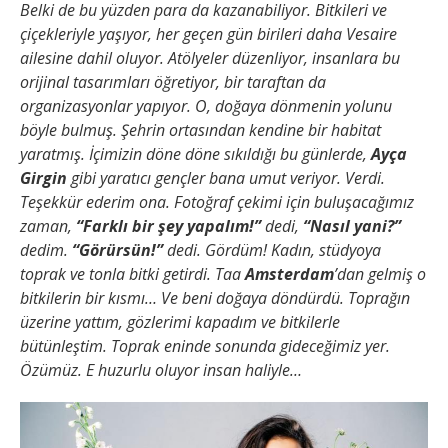
Belki de bu yüzden para da kazanabiliyor. Bitkileri ve
çiçekleriyle yaşıyor, her geçen gün birileri daha Vesaire
ailesine dahil oluyor. Atölyeler düzenliyor, insanlara bu
orijinal tasarımları öğretiyor, bir taraftan da
organizasyonlar yapıyor. O, doğaya dönmenin yolunu
böyle bulmuş. Şehrin ortasından kendine bir habitat
yaratmış. İçimizin döne döne sıkıldığı bu günlerde,
Ayça
Girgin
gibi yaratıcı gençler bana umut veriyor. Verdi.
Teşekkür ederim ona. Fotoğraf çekimi için buluşacağımız
zaman,
“Farklı bir şey yapalım!”
dedi,
“Nasıl yani?”
dedim.
“Görürsün!”
dedi. Gördüm! Kadın, stüdyoya
toprak ve tonla bitki getirdi. Taa
Amsterdam
’dan gelmiş o
bitkilerin bir kısmı… Ve beni doğaya döndürdü. Toprağın
üzerine yattım, gözlerimi kapadım ve bitkilerle
bütünleştim.
Toprak eninde sonunda gideceğimiz yer.
Özümüz. E huzurlu oluyor insan haliyle…