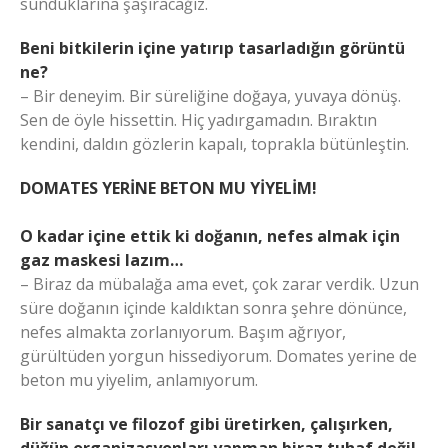
sunduklarına şaşıracağız.
Beni bitkilerin içine yatırıp tasarladığın görüntü
ne?
– Bir deneyim. Bir süreliğine doğaya, yuvaya dönüş.
Sen de öyle hissettin. Hiç yadırgamadın. Bıraktın
kendini, daldın gözlerin kapalı, toprakla bütünleştin.
DOMATES YERİNE BETON MU YİYELİM!
O kadar içine ettik ki doğanın, nefes almak için
gaz maskesi lazım…
– Biraz da mübalağa ama evet, çok zarar verdik. Uzun
süre doğanın içinde kaldıktan sonra şehre dönünce,
nefes almakta zorlanıyorum. Başım ağrıyor,
gürültüden yorgun hissediyorum. Domates yerine de
beton mu yiyelim, anlamıyorum.
Bir sanatçı ve filozof gibi üretirken, çalışırken,
düğün organizasyonları yapman biraz tuhaf değil