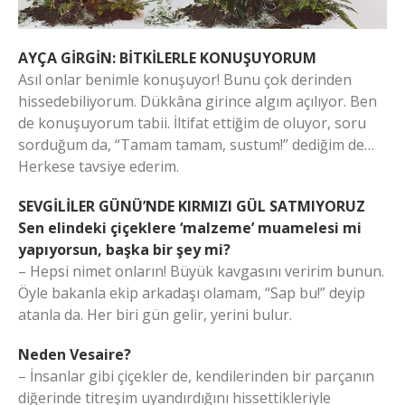
AYÇA GİRGİN: BİTKİLERLE KONUŞUYORUM
Asıl onlar benimle konuşuyor! Bunu çok derinden
hissedebiliyorum. Dükkâna girince algım açılıyor. Ben
de konuşuyorum tabii. İltifat ettiğim de oluyor, soru
sorduğum da, “Tamam tamam, sustum!” dediğim de…
Herkese tavsiye ederim.
SEVGİLİLER GÜNÜ’NDE KIRMIZI GÜL SATMIYORUZ
Sen elindeki çiçeklere ‘malzeme’ muamelesi mi
yapıyorsun, başka bir şey mi?
– Hepsi nimet onların! Büyük kavgasını veririm bunun.
Öyle bakanla ekip arkadaşı olamam, “Sap bu!” deyip
atanla da. Her biri gün gelir, yerini bulur.
Neden Vesaire?
– İnsanlar gibi çiçekler de, kendilerinden bir parçanın
diğerinde titreşim uyandırdığını hissettikleriyle