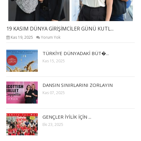
19 KASIM DÜNYA GİRİŞİMCİLER GÜNÜ KUTL...
Kas 19, 2025
Yorum Yok
TÜRKİYE DÜNYADAKİ BÜT�...
Kas 15, 2025
DANSIN SINIRLARINI ZORLAYIN
Kas 07, 2025
GENÇLER İYİLİK İÇİN ...
Eki 23, 2025