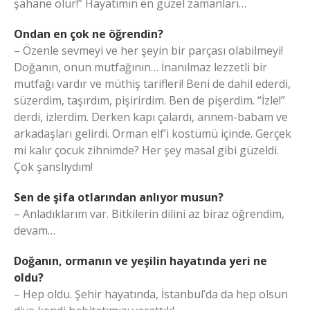
şahane olur!” Hayatımın en güzel zamanları…
Ondan en çok ne öğrendin?
– Özenle sevmeyi ve her şeyin bir parçası olabilmeyi!
Doğanın, onun mutfağının… İnanılmaz lezzetli bir
mutfağı vardır ve müthiş tarifleri! Beni de dahil ederdi,
süzerdim, taşırdım, pişirirdim. Ben de pişerdim. “İzle!”
derdi, izlerdim. Derken kapı çalardı, annem-babam ve
arkadaşları gelirdi. Orman elf’i kostümü içinde. Gerçek
mi kalır çocuk zihnimde? Her şey masal gibi güzeldi.
Çok şanslıydım!
Sen de şifa otlarından anlıyor musun?
– Anladıklarım var. Bitkilerin dilini az biraz öğrendim,
devam…
Doğanın, ormanın ve yeşilin hayatında yeri ne
oldu?
– Hep oldu. Şehir hayatında, İstanbul’da da hep olsun