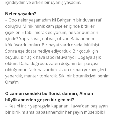
içindeydim ve erken bir uyanış yaşadım.
Neler yaşadın?
– Ooo neler yaşamadım ki! Bahçenin bir duvarı raf
doluydu. Minik minik cam şişeler içinde bitkiler,
çiçekler. E tabii merak ediyorum, ne var bunların
içinde? Yaprak var, dal var, ot var. Babaannem
köklüyordu onları. Bir hayat vardı orada. Müthişti.
Sonra eşe dosta hediye ediyorduk. Bir çocuk için
büyülü, bir açık hava laboratuvarıydı. Doğaya âşık
oldum. Daha doğrusu, zaten doğanın bir parçası
olduğumun farkına vardım. Uzun orman yürüyüşleri
yapardık, mantar toplardık. Sıkı bir botanikçiydi benim
Oma’m.
O zaman sendeki bu florist damarı, Alman
büyükanneden geçen bir gen mi?
– Kesin! İncir yaprağıyla kapanan Havva’dan başlayan
bir birikim ama babaannemdir her şeyin müsebbibi!