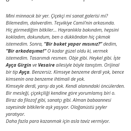
Mini minnacık bir yer. Çiçekçi mi sanat galerisi mi?
Bilemedim, dalıverdim. Teşvikiye Camii’nin arkasında.
Hiç görmediğim bitkiler… Hayranlıkla bakındım, hepsini
kokladım, dokundum, ben o dükkândan hiç çıkmak
istemedim. Sonra,
“Bir buket yapar mısınız?”
dedim,
“Bir arkadaşıma!”
O kadar güzel oldu ki, vermek
istemedim. Tasarımdı resmen. Obje gibi. Heykel gibi. İşte
Ayça Girgin
ve
Vesaire
ailesiyle böyle tanıştım. Orijinal
bir tip
Ayça
. Benzersiz. Kimseye benzeme derdi yok, bence
kimsenin ona benzeme ihtimali de yok.
Kimseyle derdi, yarışı da yok. Kendi alanındaki öncülerden.
Bir mesleği, çiçekçiliği kendine göre yorumlamış biri o.
Biraz da filozof gibi, sanatçı gibi. Alman babaannesi
sayesinde bitkilerle aşk yaşıyor. Olağanüstü şeyler
yaratıyor.
Daha fazla para kazanmak için asla taviz vermiyor.