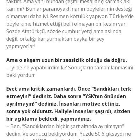
taktım. Ama yani bundan çeşitli mesajlar çıkarmak akıl
kârı mı? Bunlar paranoyak! İnanın böylelerinin desteği
olmaması daha iyi. Resmen kötülük yapıyor. Türkiye’de
böyle kime hizmet ettiği belli olmayan bir kesim var.
Sözde Atatürkçü, sözde cumhuriyetçi ama aslında
değil, ortalığı karıştırmaktan başka bir şey
yapmıyorlar!
Ama o akşam uzun bir sessizlik olduğu da doğru.
– İyi de ne yapabilirdim ki? Sonuçların tamamlanmasını
bekliyordum.
Evet ama kritik zamanlardı. Önce “Sandıkları terk
etmeyin!” dediniz. Daha sonra “YSK’nın önünden
ayrılmayın!” dediniz. İnsanları motive ettiniz,
sonra yok oldunuz. Haliyle insanlar şaşırdı, sizden
bir açıklama bekledi, yapmadınız.
– Ben, “Sandıklardan hiçbir şart altında ayrılmayın”
dedim. Ve sonucu bekliyordum. Yüzde 50.6 çıksaydı ne