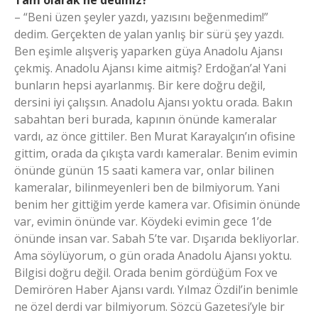
– “Beni üzen şeyler yazdı, yazısını beğenmedim!”
dedim. Gerçekten de yalan yanlış bir sürü şey yazdı.
Ben eşimle alışveriş yaparken güya Anadolu Ajansı
çekmiş. Anadolu Ajansı kime aitmiş? Erdoğan’a! Yani
bunların hepsi ayarlanmış. Bir kere doğru değil,
dersini iyi çalışsın. Anadolu Ajansı yoktu orada. Bakın
sabahtan beri burada, kapının önünde kameralar
vardı, az önce gittiler. Ben Murat Karayalçın’ın ofisine
gittim, orada da çıkışta vardı kameralar. Benim evimin
önünde günün 15 saati kamera var, onlar bilinen
kameralar, bilinmeyenleri ben de bilmiyorum. Yani
benim her gittiğim yerde kamera var. Ofisimin önünde
var, evimin önünde var. Köydeki evimin gece 1’de
önünde insan var. Sabah 5’te var. Dışarıda bekliyorlar.
Ama söylüyorum, o gün orada Anadolu Ajansı yoktu.
Bilgisi doğru değil. Orada benim gördüğüm Fox ve
Demirören Haber Ajansı vardı. Yılmaz Özdil’in benimle
ne özel derdi var bilmiyorum. Sözcü Gazetesi’yle bir