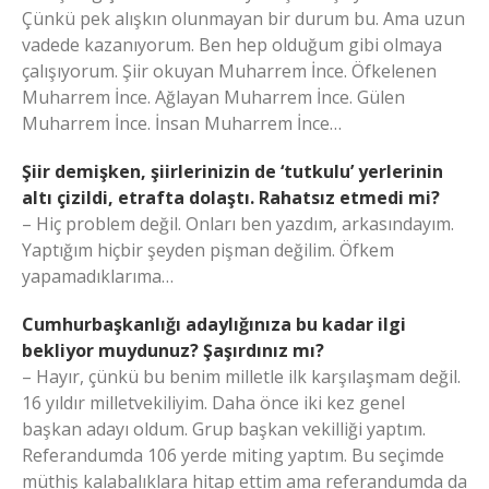
Çünkü pek alışkın olunmayan bir durum bu. Ama uzun
vadede kazanıyorum. Ben hep olduğum gibi olmaya
çalışıyorum. Şiir okuyan Muharrem İnce. Öfkelenen
Muharrem İnce. Ağlayan Muharrem İnce. Gülen
Muharrem İnce. İnsan Muharrem İnce…
Şiir demişken, şiirlerinizin de ‘tutkulu’ yerlerinin
altı çizildi, etrafta dolaştı. Rahatsız etmedi mi?
– Hiç problem değil. Onları ben yazdım, arkasındayım.
Yaptığım hiçbir şeyden pişman değilim. Öfkem
yapamadıklarıma…
Cumhurbaşkanlığı adaylığınıza bu kadar ilgi
bekliyor muydunuz? Şaşırdınız mı?
– Hayır, çünkü bu benim milletle ilk karşılaşmam değil.
16 yıldır milletvekiliyim. Daha önce iki kez genel
başkan adayı oldum. Grup başkan vekilliği yaptım.
Referandumda 106 yerde miting yaptım. Bu seçimde
müthiş kalabalıklara hitap ettim ama referandumda da