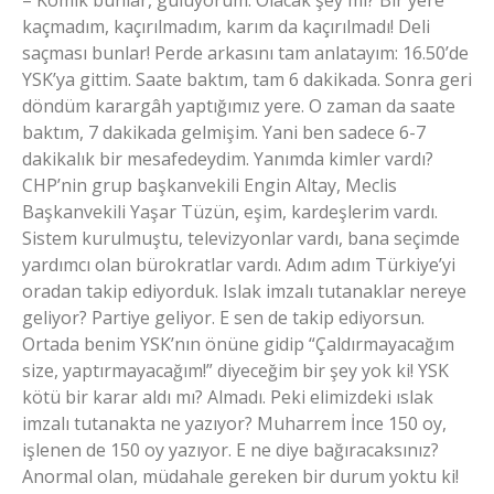
– Komik bunlar, gülüyorum. Olacak şey mi? Bir yere
kaçmadım, kaçırılmadım, karım da kaçırılmadı! Deli
saçması bunlar! Perde arkasını tam anlatayım: 16.50’de
YSK’ya gittim. Saate baktım, tam 6 dakikada. Sonra geri
döndüm karargâh yaptığımız yere. O zaman da saate
baktım, 7 dakikada gelmişim. Yani ben sadece 6-7
dakikalık bir mesafedeydim. Yanımda kimler vardı?
CHP’nin grup başkanvekili Engin Altay, Meclis
Başkanvekili Yaşar Tüzün, eşim, kardeşlerim vardı.
Sistem kurulmuştu, televizyonlar vardı, bana seçimde
yardımcı olan bürokratlar vardı. Adım adım Türkiye’yi
oradan takip ediyorduk. Islak imzalı tutanaklar nereye
geliyor? Partiye geliyor. E sen de takip ediyorsun.
Ortada benim YSK’nın önüne gidip “Çaldırmayacağım
size, yaptırmayacağım!” diyeceğim bir şey yok ki! YSK
kötü bir karar aldı mı? Almadı. Peki elimizdeki ıslak
imzalı tutanakta ne yazıyor? Muharrem İnce 150 oy,
işlenen de 150 oy yazıyor. E ne diye bağıracaksınız?
Anormal olan, müdahale gereken bir durum yoktu ki!