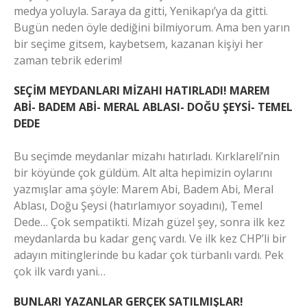
medya yoluyla. Saraya da gitti, Yenikapı’ya da gitti.
Bugün neden öyle dediğini bilmiyorum. Ama ben yarın
bir seçime gitsem, kaybetsem, kazanan kişiyi her
zaman tebrik ederim!
SEÇİM MEYDANLARI MİZAHI HATIRLADI! MAREM
ABİ- BADEM ABİ- MERAL ABLASI- DOĞU ŞEYSİ- TEMEL
DEDE
Bu seçimde meydanlar mizahı hatırladı. Kırklareli’nin
bir köyünde çok güldüm. Alt alta hepimizin oylarını
yazmışlar ama şöyle: Marem Abi, Badem Abi, Meral
Ablası, Doğu Şeysi (hatırlamıyor soyadını), Temel
Dede… Çok sempatikti. Mizah güzel şey, sonra ilk kez
meydanlarda bu kadar genç vardı. Ve ilk kez CHP’li bir
adayın mitinglerinde bu kadar çok türbanlı vardı. Pek
çok ilk vardı yani…
BUNLARI YAZANLAR GERÇEK SATILMIŞLAR!