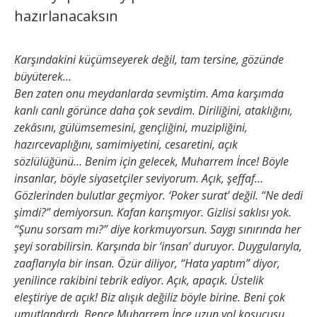
hazırlanacaksın
Karşındakini küçümseyerek değil, tam tersine, gözünde
büyüterek…
Ben zaten onu meydanlarda sevmiştim. Ama karşımda
kanlı canlı görünce daha çok sevdim. Diriliğini, ataklığını,
zekâsını, gülümsemesini, gençliğini, muzipliğini,
hazırcevaplığını, samimiyetini, cesaretini, açık
sözlülüğünü… Benim için gelecek, Muharrem İnce! Böyle
insanlar, böyle siyasetçiler seviyorum. Açık, şeffaf…
Gözlerinden bulutlar geçmiyor. ‘Poker surat’ değil. “Ne dedi
şimdi?” demiyorsun. Kafan karışmıyor. Gizlisi saklısı yok.
“Şunu sorsam mı?” diye korkmuyorsun. Saygı sınırında her
şeyi sorabilirsin. Karşında bir ‘insan’ duruyor. Duygularıyla,
zaaflarıyla bir insan. Özür diliyor, “Hata yaptım” diyor,
yenilince rakibini tebrik ediyor. Açık, apaçık. Üstelik
eleştiriye de açık! Biz alışık değiliz böyle birine. Beni çok
umutlandırdı. Bence Muharrem İnce uzun yol koşucusu,