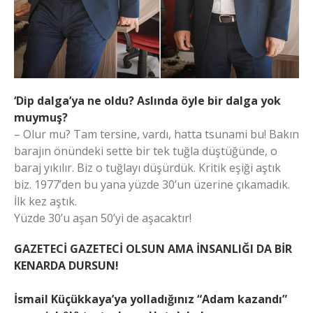
‘Dip dalga’ya ne oldu? Aslında öyle bir dalga yok
muymuş?
– Olur mu? Tam tersine, vardı, hatta tsunami bu! Bakın
barajın önündeki sette bir tek tuğla düştüğünde, o
baraj yıkılır. Biz o tuğlayı düşürdük. Kritik eşiği aştık
biz. 1977’den bu yana yüzde 30’un üzerine çıkamadık.
İlk kez aştık.
Yüzde 30’u aşan 50’yi de aşacaktır!
GAZETECİ GAZETECİ OLSUN AMA İNSANLIĞI DA BİR
KENARDA DURSUN!
İsmail Küçükkaya’ya yolladığınız “Adam kazandı”