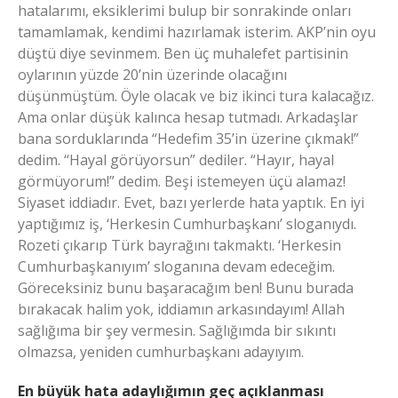
hatalarımı, eksiklerimi bulup bir sonrakinde onları
tamamlamak, kendimi hazırlamak isterim. AKP’nin oyu
düştü diye sevinmem. Ben üç muhalefet partisinin
oylarının yüzde 20’nin üzerinde olacağını
düşünmüştüm. Öyle olacak ve biz ikinci tura kalacağız.
Ama onlar düşük kalınca hesap tutmadı. Arkadaşlar
bana sorduklarında “Hedefim 35’in üzerine çıkmak!”
dedim. “Hayal görüyorsun” dediler. “Hayır, hayal
görmüyorum!” dedim. Beşi istemeyen üçü alamaz!
Siyaset iddiadır. Evet, bazı yerlerde hata yaptık. En iyi
yaptığımız iş, ‘Herkesin Cumhurbaşkanı’ sloganıydı.
Rozeti çıkarıp Türk bayrağını takmaktı. ‘Herkesin
Cumhurbaşkanıyım’ sloganına devam edeceğim.
Göreceksiniz bunu başaracağım ben! Bunu burada
bırakacak halim yok, iddiamın arkasındayım! Allah
sağlığıma bir şey vermesin. Sağlığımda bir sıkıntı
olmazsa, yeniden cumhurbaşkanı adayıyım.
En büyük hata adaylığımın geç açıklanması