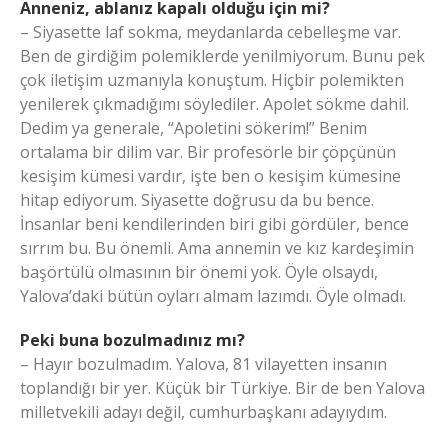
Anneniz, ablanız kapalı olduğu için mi?
– Siyasette laf sokma, meydanlarda cebelleşme var.
Ben de girdiğim polemiklerde yenilmiyorum. Bunu pek
çok iletişim uzmanıyla konuştum. Hiçbir polemikten
yenilerek çıkmadığımı söylediler. Apolet sökme dahil.
Dedim ya generale, “Apoletini sökerim!” Benim
ortalama bir dilim var. Bir profesörle bir çöpçünün
kesişim kümesi vardır, işte ben o kesişim kümesine
hitap ediyorum. Siyasette doğrusu da bu bence.
İnsanlar beni kendilerinden biri gibi gördüler, bence
sırrım bu. Bu önemli. Ama annemin ve kız kardeşimin
başörtülü olmasının bir önemi yok. Öyle olsaydı,
Yalova’daki bütün oyları almam lazımdı. Öyle olmadı.
Peki buna bozulmadınız mı?
– Hayır bozulmadım. Yalova, 81 vilayetten insanın
toplandığı bir yer. Küçük bir Türkiye. Bir de ben Yalova
milletvekili adayı değil, cumhurbaşkanı adayıydım.