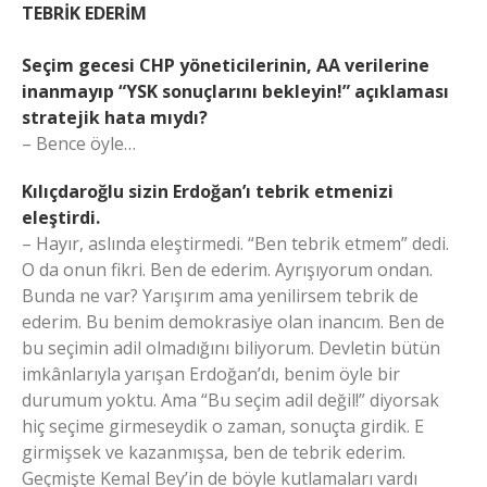
TEBRİK EDERİM
Seçim gecesi CHP yöneticilerinin, AA verilerine
inanmayıp “YSK sonuçlarını bekleyin!” açıklaması
stratejik hata mıydı?
– Bence öyle…
Kılıçdaroğlu sizin Erdoğan’ı tebrik etmenizi
eleştirdi.
– Hayır, aslında eleştirmedi. “Ben tebrik etmem” dedi.
O da onun fikri. Ben de ederim. Ayrışıyorum ondan.
Bunda ne var? Yarışırım ama yenilirsem tebrik de
ederim. Bu benim demokrasiye olan inancım. Ben de
bu seçimin adil olmadığını biliyorum. Devletin bütün
imkânlarıyla yarışan Erdoğan’dı, benim öyle bir
durumum yoktu. Ama “Bu seçim adil değil!” diyorsak
hiç seçime girmeseydik o zaman, sonuçta girdik. E
girmişsek ve kazanmışsa, ben de tebrik ederim.
Geçmişte Kemal Bey’in de böyle kutlamaları vardı