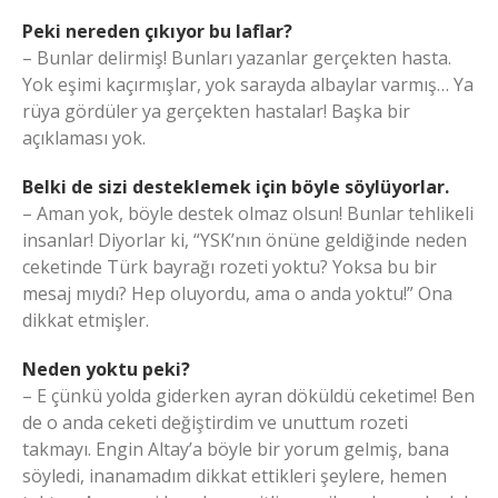
Peki nereden çıkıyor bu laflar?
– Bunlar delirmiş! Bunları yazanlar gerçekten hasta.
Yok eşimi kaçırmışlar, yok sarayda albaylar varmış… Ya
rüya gördüler ya gerçekten hastalar! Başka bir
açıklaması yok.
Belki de sizi desteklemek için böyle söylüyorlar.
– Aman yok, böyle destek olmaz olsun! Bunlar tehlikeli
insanlar! Diyorlar ki, “YSK’nın önüne geldiğinde neden
ceketinde Türk bayrağı rozeti yoktu? Yoksa bu bir
mesaj mıydı? Hep oluyordu, ama o anda yoktu!” Ona
dikkat etmişler.
Neden yoktu peki?
– E çünkü yolda giderken ayran döküldü ceketime! Ben
de o anda ceketi değiştirdim ve unuttum rozeti
takmayı. Engin Altay’a böyle bir yorum gelmiş, bana
söyledi, inanamadım dikkat ettikleri şeylere, hemen