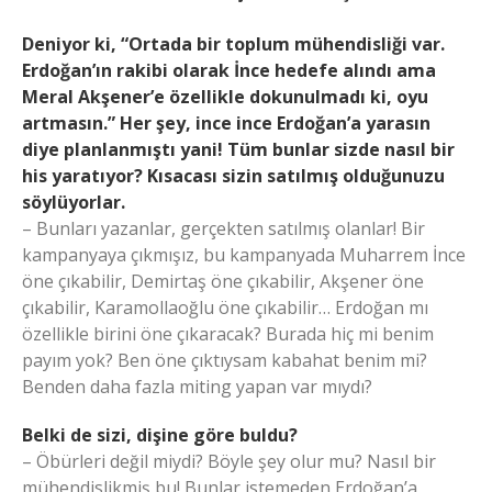
Deniyor ki, “Ortada bir toplum mühendisliği var.
Erdoğan’ın rakibi olarak İnce hedefe alındı ama
Meral Akşener’e özellikle dokunulmadı ki, oyu
artmasın.” Her şey, ince ince Erdoğan’a yarasın
diye planlanmıştı yani! Tüm bunlar sizde nasıl bir
his yaratıyor? Kısacası sizin satılmış olduğunuzu
söylüyorlar.
– Bunları yazanlar, gerçekten satılmış olanlar! Bir
kampanyaya çıkmışız, bu kampanyada Muharrem İnce
öne çıkabilir, Demirtaş öne çıkabilir, Akşener öne
çıkabilir, Karamollaoğlu öne çıkabilir… Erdoğan mı
özellikle birini öne çıkaracak? Burada hiç mi benim
payım yok? Ben öne çıktıysam kabahat benim mi?
Benden daha fazla miting yapan var mıydı?
Belki de sizi, dişine göre buldu?
– Öbürleri değil miydi? Böyle şey olur mu? Nasıl bir
mühendislikmiş bu! Bunlar istemeden Erdoğan’a