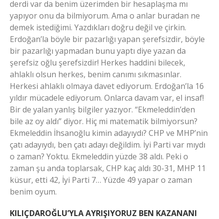
derdi var da benim üzerimden bir hesaplaşma mı
yapıyor onu da bilmiyorum. Ama o anlar buradan ne
demek istediğimi. Yazdıkları doğru değil ve çirkin.
Erdoğan’la böyle bir pazarlığı yapan şerefsizdir, böyle
bir pazarlığı yapmadan bunu yaptı diye yazan da
şerefsiz oğlu şerefsizdir! Herkes haddini bilecek,
ahlaklı olsun herkes, benim canımı sıkmasınlar.
Herkesi ahlaklı olmaya davet ediyorum. Erdoğan’la 16
yıldır mücadele ediyorum. Onlarca davam var, el insaf!
Bir de yalan yanlış bilgiler yazıyor. “Ekmeleddin’den
bile az oy aldı” diyor. Hiç mi matematik bilmiyorsun?
Ekmeleddin İhsanoğlu kimin adayıydı? CHP ve MHP’nin
çatı adayıydı, ben çatı adayı değildim. İyi Parti var mıydı
o zaman? Yoktu. Ekmeleddin yüzde 38 aldı. Peki o
zaman şu anda toplarsak, CHP kaç aldı 30-31, MHP 11
küsur, etti 42, İyi Parti 7… Yüzde 49 yapar o zaman
benim oyum.
KILIÇDAROĞLU’YLA AYRIŞIYORUZ BEN KAZANANI