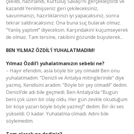
çekildi, hazırlandı, Kurtuluş Savaşı’nı gerçekleştirdi ve
kazandı! Yenilmişseniz geri çekileceksiniz,
savunmanızı, hazırlıklarınızı iyi yapacaksınız, sonra
tekrar saldıracaksınız. Ona buna suç bularak olmaz.
“Yanlış yaptım!” diyeceksin. Karşındakini küçümseyerek
de olmaz. Tam tersine, rakibini gözünde büyüterek…
BEN YILMAZ ÖZDİL’İ YUHALATMADIM!
Yılmaz Özdil’i yuhalatmanızın sebebi ne?
– Hayır efendim, asla böyle bir şey olmadı! Ben onu
yuhalatmadım. “Denizli ve Antalya mitinglerinde” diye
yazmış. Kendisini aradım. “Böyle bir şey olmadı!” dedim.
Denizli’de adı bile geçmedi. Ben Antalya’da “Bugün
beni çok üzen bir olay oldu. Her gün zevkle okuduğum
bir köşe yazarı böyle böyle yazmış!” dedim. Bir-iki ses
yükseldi. O kadar. Yuhalatma olmadı. Adını bile
söylemedim.
Tam olarak ne dediniz?