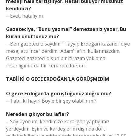
mesajı hâlâ tartışılıyor. Hatalı buluyor musunuz
kendinizi?
– Evet, hatalıyım.
Gazeteciye, “Bunu yazma!” demezseniz yazar. Bu
kuralı unuttunuz mu?
– Ben gazeteci olsaydım “‘Tayyip Erdoğan kazandı’ diye
mesaj attı İnce” derdim. ‘Adam’ lafını kullanmazdım.
Gazeteci gazeteci olsun bir itirazım yok ama
insanlığımız da bir kenarda dursun!
TABİİ Kİ O GECE ERDOĞAN’LA GÖRÜŞMEDİM
O gece Erdoğan’la görüştüğünüz doğru mu?
– Tabii ki hayır! Böyle bir şey olabilir mi?
Nereden çıkıyor bu laflar?
– Söylüyorum, kendimize karargâh yaptığımız
yerdeydim. Eşim ve kardeşlerim dışında dört
milletvekilimiz ile mitinglerde beraber olduğum 40-50