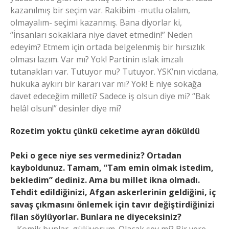
kazanılmış bir seçim var. Rakibim -mutlu olalım,
olmayalım- seçimi kazanmış. Bana diyorlar ki,
“İnsanları sokaklara niye davet etmedin!” Neden
edeyim? Etmem için ortada belgelenmiş bir hırsızlık
olması lazım. Var mı? Yok! Partinin ıslak imzalı
tutanakları var. Tutuyor mu? Tutuyor. YSK’nın vicdana,
hukuka aykırı bir kararı var mı? Yok! E niye sokağa
davet edeceğim milleti? Sadece iş olsun diye mi? “Bak
helâl olsun!” desinler diye mi?
Rozetim yoktu çünkü ceketime ayran döküldü
Peki o gece niye ses vermediniz? Ortadan
kayboldunuz. Tamam, “Tam emin olmak istedim,
bekledim” dediniz. Ama bu millet ikna olmadı.
Tehdit edildiğinizi, Afgan askerlerinin geldiğini, iç
savaş çıkmasını önlemek için tavır değiştirdiğinizi
filan söylüyorlar. Bunlara ne diyeceksiniz?