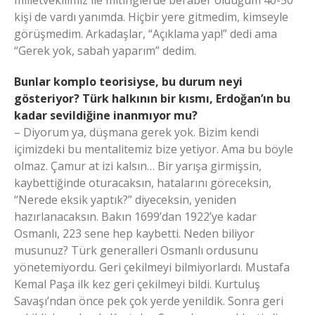
kişi de vardı yanımda. Hiçbir yere gitmedim, kimseyle
görüşmedim. Arkadaşlar, “Açıklama yap!” dedi ama
“Gerek yok, sabah yaparım” dedim.
Bunlar komplo teorisiyse, bu durum neyi
gösteriyor? Türk halkının bir kısmı, Erdoğan’ın bu
kadar sevildiğine inanmıyor mu?
– Diyorum ya, düşmana gerek yok. Bizim kendi
içimizdeki bu mentalitemiz bize yetiyor. Ama bu böyle
olmaz. Çamur at izi kalsın… Bir yarışa girmişsin,
kaybettiğinde oturacaksın, hatalarını göreceksin,
“Nerede eksik yaptık?” diyeceksin, yeniden
hazırlanacaksın. Bakın 1699’dan 1922’ye kadar
Osmanlı, 223 sene hep kaybetti. Neden biliyor
musunuz? Türk generalleri Osmanlı ordusunu
yönetemiyordu. Geri çekilmeyi bilmiyorlardı. Mustafa
Kemal Paşa ilk kez geri çekilmeyi bildi. Kurtuluş
Savaşı’ndan önce pek çok yerde yenildik. Sonra geri