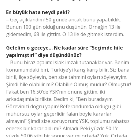
En büyük hata neydi peki?
– Geç açıklandım! 50 günde ancak bunu yapabildik.
Bunun 100 gün olduğunu düşünün. Örneğin 13 ile
gidemedim, 68 ile gittim. O 13 ile de gitmek isterdim.
Gelelim o geceye… Ne kadar süre “Seçimde hile
yapılmıştır!” diye düşündünüz?
– Bunu biraz açalım: Islak imzalı tutanaklar var. Benim
konumumdaki biri, Türkiye’yi karış karış bilir. Siz bana
bir il, ilçe söyleyin, ben size tahmini oyları söyleyeyim.
Şimdi hile olabilir mi? Olabilir! Olmuş mudur? Olmuştur!
Fakat ben 16.50’de YSK’nın önüne gittim, iki
arkadaşımla birlikte. Dedim ki, “Ben buradayım.
Görevinizi doğru yapın! Referandumda olduğu gibi
mühürsüz oylar geçerlidir falan böyle kararlar
almayın!” Şimdi size soruyorum; YSK, toplumu rahatsız
edecek bir karar aldı mı? Almadı. Peki yüzde 50.1’e
yüzde 50.06 gibi bir sonuç var mı ortada? Yok. Ortada