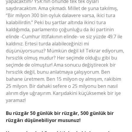
yapacaktım? YSK’nın önünde tek tek oyları
saydıracaktım. Ama çıkmadı. Millet de şuna takılmış,
“Bir milyon 300 bin oyluk dalavere varsa, ikici tura
kalabilirdin.” Peki bu şartlar altında ikinci tura
kaldığımda, parlamento çoğunluğu da iki partinin
elinde -Cumhur ittifakının elinde- ve siz yüzde 49.7 ile
kaldınız. Ertesi turda alabileceğinizi mi
düşünüyorsunuz? Mümkün değil ki! Tekrar ediyorum,
hırsızlık olmuş mudur? Her seçimde olduğu gibi bu
seçimde de olmuştur! Ama sonucu değiştirecek bir
hırsızlık değil, bunu anlatmaya çalışıyorum. Ben
bahane üretmem. Ben 15 milyon oy almışım, rakibim
25 milyon. Bir dahaki sefere o 25 milyonu ben nasıl
alırım diye uğraşırım. Karşıdakini küçüksemek bir işe
yaramaz!
Bu rüzgâr 50 günlük bir rüzgâr, 500 günlük bir
rüzgârı düşünebiliyor musunuz!