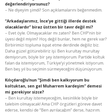
değerlendiriyorsunuz?
– Ne diyeyim şimdi? Son açıklamalarını beğenmedim.
“Arkadaşlarımız, İnce’ye gittiği illerde destek
olacaklardır” biraz üstten bir tavır değil mi?
– Evet öyle. Olmayacaklar mı zaten? Ben CHP’nin bir
üyesi değil miyim? Hoş değil bunlar, hem ne gerek var?
Birbirimizi topluma ispat etme derdinde değiliz biz.
Daha güzel götürebiliriz işi. Ben kurultay murultay
demiyorum, böyle bir şey istemiyorum. Partide koltuk
falan da istemiyorum, Türkiye’yi yönetmek istiyorum.
Ben beş yıl bu seçimin sürmeyeceğini düşünüyorum.
Kılıçdaroğlu’nun “Şimdi ben kalkıyorum bu
koltuktan, sen gel Muharrem kardeşim” demesi
mi gerekiyor sizce?
– Ben kurultay istemeyeceğim, kesinlikle böyle bir
talebim olmayacak! Ama CHP örgütleri göreve davet
ederse, kendisi de “Ben ayrılacağım” derse, hazırım.