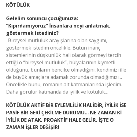
KÖTÜLÜK
Gelelim sonuncu çocuğunuza:
“Kıpırdamıyoruz” İnsanlara neyi anlatmak,
göstermek istediniz?
-Bireysel mutluluk arayışlarına olan saygımı,
göstermek istedim öncelikle. Bütün inanç
sistemlerinin düşkünlük hali olarak görmeyi tercih
ettiği o “bireysel mutluluk”, hülyalarının kıymetli
olduğunu, bunların bencilce olmadığını, kendimizi ille
de büyük amaçlara adamak zorunda olmadığımızı…
Öncelikle bunu, romanın alt katmanlarında işledim.
Daha görülür katmanda da iyilik ve kötülük…
KÖTÜLÜK AKTİF BİR EYLEMLİLİK HALİDİR, İYİLİK İSE
PASİF BİR GERİ ÇEKİLME DURUMU… NE ZAMAN Kİ
İYİLİK DE ATAK, PROAKTİF HALE GELİR, İŞTE O
ZAMAN İŞLER DEĞİŞİR!