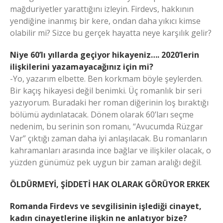
mağduriyetler yarattığını izleyin. Firdevs, hakkının
yendiğine inanmış bir kere, ondan daha yıkıcı kimse
olabilir mi? Sizce bu gerçek hayatta neye karşılık gelir?
Niye 60’lı yıllarda geçiyor hikayeniz…. 2020’lerin
ilişkilerini yazamayacağınız için mi?
-Yo, yazarım elbette. Ben korkmam böyle şeylerden.
Bir kaçış hikayesi değil benimki. Üç romanlık bir seri
yazıyorum. Buradaki her roman diğerinin loş bıraktığı
bölümü aydınlatacak. Dönem olarak 60’ları seçme
nedenim, bu serinin son romanı, “Avucumda Rüzgar
Var” çıktığı zaman daha iyi anlaşılacak. Bu romanların
kahramanları arasında ince bağlar ve ilişkiler olacak, o
yüzden günümüz pek uygun bir zaman aralığı değil.
ÖLDÜRMEYİ, ŞİDDETİ HAK OLARAK GÖRÜYOR ERKEK
Romanda Firdevs ve sevgilisinin işlediği cinayet,
kadın cinayetlerine ilişkin ne anlatıyor bize?