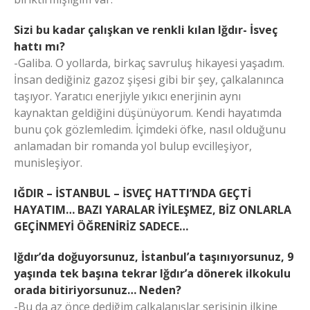
Sizi bu kadar çalışkan ve renkli kılan Iğdır- İsveç
hattı mı?
-Galiba. O yollarda, birkaç savruluş hikayesi yaşadım.
İnsan dediğiniz gazoz şişesi gibi bir şey, çalkalanınca
taşıyor. Yaratıcı enerjiyle yıkıcı enerjinin aynı
kaynaktan geldiğini düşünüyorum. Kendi hayatımda
bunu çok gözlemledim. İçimdeki öfke, nasıl olduğunu
anlamadan bir romanda yol bulup evcilleşiyor,
munisleşiyor.
IĞDIR – İSTANBUL – İSVEÇ HATTI’NDA GEÇTİ
HAYATIM… BAZI YARALAR İYİLEŞMEZ, BİZ ONLARLA
GEÇİNMEYİ ÖĞRENİRİZ SADECE…
Iğdır’da doğuyorsunuz, İstanbul’a taşınıyorsunuz, 9
yaşında tek başına tekrar Iğdır’a dönerek ilkokulu
orada bitiriyorsunuz… Neden?
-Bu da az önce dediğim çalkalanışlar serisinin ilkine