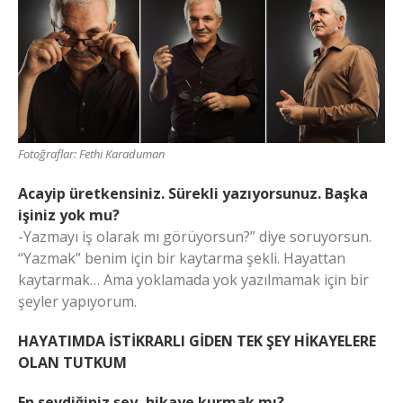
Fotoğraflar: Fethi Karaduman
Acayip üretkensiniz. Sürekli yazıyorsunuz. Başka
işiniz yok mu?
-Yazmayı iş olarak mı görüyorsun?” diye soruyorsun.
“Yazmak” benim için bir kaytarma şekli. Hayattan
kaytarmak… Ama yoklamada yok yazılmamak için bir
şeyler yapıyorum.
HAYATIMDA İSTİKRARLI GİDEN TEK ŞEY HİKAYELERE
OLAN TUTKUM
En sevdiğiniz şey, hikaye kurmak mı?