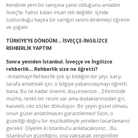
kendinle yeni bir tanışma şansı olduğunu anladım
İsveç’te. Yalnız kalan insan tek değildir. İçinde
susturduğu başka bir varlığın sesini dinlemeyi öğrenir
ve çoğalır.
TÜRKİYE’YE DÖNDÜM… İSVEÇÇE-İNGİLİZCE
REHBERLİK YAPTIM
Sonra yeniden İstanbul. İsveççe ve İngilizce
rehberlik… Rehberlik size ne öğretti?
-Anlatmayı! Rehberlik çok iyi bildiğim bir şeyi, karşı
tarafa anlatmak için, o bilgiye yabancılaşmayı öğretti
bana. Bu ne kadar önemli, düşünsenize… Zihninizde
müthiş renkli bir resim var ama dudaklarınızdan gri,
kasvetli, cılız sözler dökülüyor. Bir şeyin güzel olması,
onun güzel anlatılmasını garantilemez! Sizin, o
güzelliği doğru bir müzikaliteyle yeniden tasarlamanız
gerekir. Diyelim ki İstanbul’u anlatacaksınız… Bu
İstanbul’un güzelliğini, ona yakışacak zenginlikte