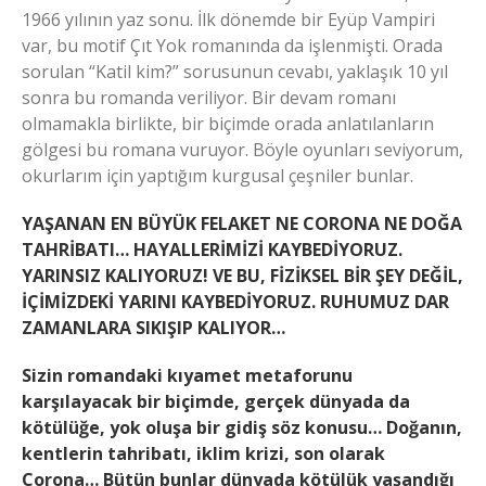
1966 yılının yaz sonu. İlk dönemde bir Eyüp Vampiri
var, bu motif Çıt Yok romanında da işlenmişti. Orada
sorulan “Katil kim?” sorusunun cevabı, yaklaşık 10 yıl
sonra bu romanda veriliyor. Bir devam romanı
olmamakla birlikte, bir biçimde orada anlatılanların
gölgesi bu romana vuruyor. Böyle oyunları seviyorum,
okurlarım için yaptığım kurgusal çeşniler bunlar.
YAŞANAN EN BÜYÜK FELAKET NE CORONA NE DOĞA
TAHRİBATI… HAYALLERİMİZİ KAYBEDİYORUZ.
YARINSIZ KALIYORUZ! VE BU, FİZİKSEL BİR ŞEY DEĞİL,
İÇİMİZDEKİ YARINI KAYBEDİYORUZ. RUHUMUZ DAR
ZAMANLARA SIKIŞIP KALIYOR…
Sizin romandaki kıyamet metaforunu
karşılayacak bir biçimde, gerçek dünyada da
kötülüğe, yok oluşa bir gidiş söz konusu… Doğanın,
kentlerin tahribatı, iklim krizi, son olarak
Corona… Bütün bunlar dünyada kötülük yaşandığı