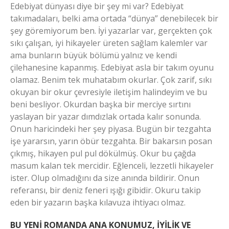
Edebiyat dünyası diye bir şey mi var? Edebiyat
takımadaları, belki ama ortada “dünya” denebilecek bir
şey göremiyorum ben. İyi yazarlar var, gerçekten çok
sıkı çalışan, iyi hikayeler üreten sağlam kalemler var
ama bunların büyük bölümü yalnız ve kendi
çilehanesine kapanmış. Edebiyat asla bir takım oyunu
olamaz. Benim tek muhatabım okurlar. Çok zarif, sıkı
okuyan bir okur çevresiyle iletişim halindeyim ve bu
beni besliyor. Okurdan başka bir merciye sırtını
yaslayan bir yazar dımdızlak ortada kalır sonunda.
Onun haricindeki her şey piyasa. Bugün bir tezgahta
işe yararsın, yarın öbür tezgahta. Bir bakarsın posan
çıkmış, hikayen pul pul dökülmüş. Okur bu çağda
masum kalan tek mercidir. Eğlenceli, lezzetli hikayeler
ister. Olup olmadığını da size anında bildirir. Onun
referansı, bir deniz feneri ışığı gibidir. Okuru takip
eden bir yazarın başka kılavuza ihtiyacı olmaz.
BU YENİ ROMANDA ANA KONUMUZ, İYİLİK VE