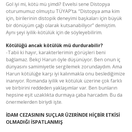
Gol iyi mi, kötü mü şimdi? Evvelsi sene Distopya
oturumumuz olmuştu TÜYAP’ta. “Distopya ama kim
için, birilerinin distopik deneyimi başkaları için büyük
bir dönüşüm çağı olarak kutsanabiliyor” demiştim.
Aynı şeyi iyilik-kötülük için de söyleyebilirim.
Kötülüğü ancak kötülük mü durdurabilir?
-Tabii ki hayır, karakterlerimin görüşleri beni
bağlamaz. Bekçi Harun öyle düşünüyor. Ben onun iç
dünyasını samimiyetle sergilemek zorundaydım. Ama
Harun kötülüğe karşı iyi kalınmakla onu beslediğimize
inanıyor. Romanda iyilik ve kötülük üzerine çok farklı
ve birbirini reddeden yaklaşımlar var. Ben bunların
hepsine eşit uzaklıkta durmaya çaba harcadım. Bu da
önermelerden biriydi işte.
İDAM CEZASININ SUÇLAR ÜZERİNDE HİÇBİR ETKİSİ
OLMADIĞI İSPATLANMIŞ