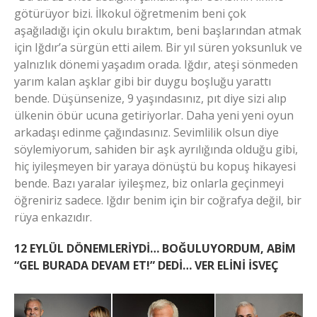
götürüyor bizi. İlkokul öğretmenim beni çok
aşağıladığı için okulu bıraktım, beni başlarından atmak
için Iğdır’a sürgün etti ailem. Bir yıl süren yoksunluk ve
yalnızlık dönemi yaşadım orada. Iğdır, ateşi sönmeden
yarım kalan aşklar gibi bir duygu boşluğu yarattı
bende. Düşünsenize, 9 yaşındasınız, pıt diye sizi alıp
ülkenin öbür ucuna getiriyorlar. Daha yeni yeni oyun
arkadaşı edinme çağındasınız. Sevimlilik olsun diye
söylemiyorum, sahiden bir aşk ayrılığında olduğu gibi,
hiç iyileşmeyen bir yaraya dönüştü bu kopuş hikayesi
bende. Bazı yaralar iyileşmez, biz onlarla geçinmeyi
öğreniriz sadece. Iğdır benim için bir coğrafya değil, bir
rüya enkazıdır.
12 EYLÜL DÖNEMLERİYDİ… BOĞULUYORDUM, ABİM
“GEL BURADA DEVAM ET!” DEDİ… VER ELİNİ İSVEÇ