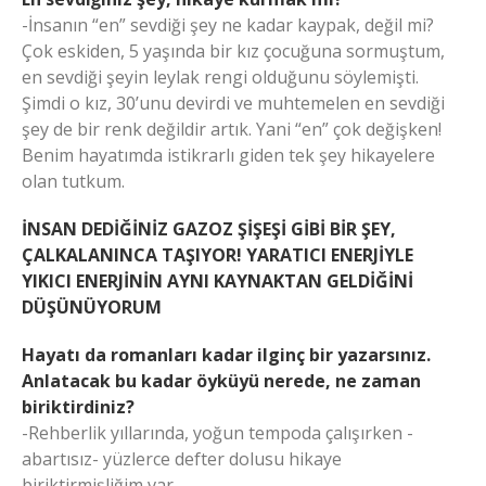
-İnsanın “en” sevdiği şey ne kadar kaypak, değil mi?
Çok eskiden, 5 yaşında bir kız çocuğuna sormuştum,
en sevdiği şeyin leylak rengi olduğunu söylemişti.
Şimdi o kız, 30’unu devirdi ve muhtemelen en sevdiği
şey de bir renk değildir artık. Yani “en” çok değişken!
Benim hayatımda istikrarlı giden tek şey hikayelere
olan tutkum.
İNSAN DEDİĞİNİZ GAZOZ ŞİŞEŞİ GİBİ BİR ŞEY,
ÇALKALANINCA TAŞIYOR! YARATICI ENERJİYLE
YIKICI ENERJİNİN AYNI KAYNAKTAN GELDİĞİNİ
DÜŞÜNÜYORUM
Hayatı da romanları kadar ilginç bir yazarsınız.
Anlatacak bu kadar öyküyü nerede, ne zaman
biriktirdiniz?
-Rehberlik yıllarında, yoğun tempoda çalışırken -
abartısız- yüzlerce defter dolusu hikaye
biriktirmişliğim var.