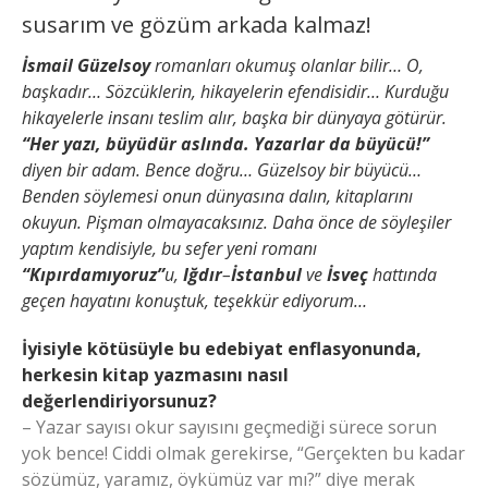
susarım ve gözüm arkada kalmaz!
İsmail Güzelsoy
romanları okumuş olanlar bilir… O,
başkadır… Sözcüklerin, hikayelerin efendisidir… Kurduğu
hikayelerle insanı teslim alır, başka bir dünyaya götürür.
“Her yazı, büyüdür aslında. Yazarlar da büyücü!”
diyen bir adam. Bence doğru… Güzelsoy bir büyücü…
Benden söylemesi onun dünyasına dalın, kitaplarını
okuyun. Pişman olmayacaksınız. Daha önce de söyleşiler
yaptım kendisiyle, bu sefer yeni romanı
“Kıpırdamıyoruz”
u,
Iğdır
–
İstanbul
ve
İsveç
hattında
geçen hayatını konuştuk, teşekkür ediyorum…
İyisiyle kötüsüyle bu edebiyat enflasyonunda,
herkesin kitap yazmasını nasıl
değerlendiriyorsunuz?
– Yazar sayısı okur sayısını geçmediği sürece sorun
yok bence! Ciddi olmak gerekirse, “Gerçekten bu kadar
sözümüz, yaramız, öykümüz var mı?” diye merak