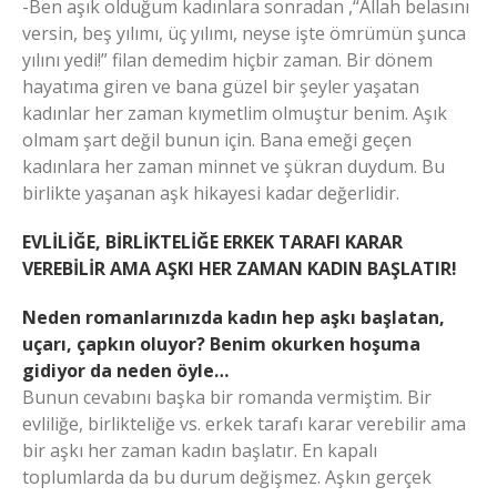
-Ben aşık olduğum kadınlara sonradan ,“Allah belasını
versin, beş yılımı, üç yılımı, neyse işte ömrümün şunca
yılını yedi!” filan demedim hiçbir zaman. Bir dönem
hayatıma giren ve bana güzel bir şeyler yaşatan
kadınlar her zaman kıymetlim olmuştur benim. Aşık
olmam şart değil bunun için. Bana emeği geçen
kadınlara her zaman minnet ve şükran duydum. Bu
birlikte yaşanan aşk hikayesi kadar değerlidir.
EVLİLİĞE, BİRLİKTELİĞE ERKEK TARAFI KARAR
VEREBİLİR AMA AŞKI HER ZAMAN KADIN BAŞLATIR!
Neden romanlarınızda kadın hep aşkı başlatan,
uçarı, çapkın oluyor? Benim okurken hoşuma
gidiyor da neden öyle…
Bunun cevabını başka bir romanda vermiştim. Bir
evliliğe, birlikteliğe vs. erkek tarafı karar verebilir ama
bir aşkı her zaman kadın başlatır. En kapalı
toplumlarda da bu durum değişmez. Aşkın gerçek