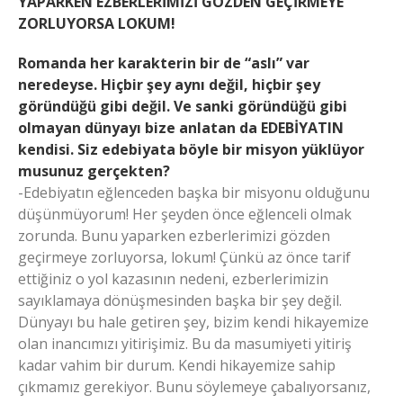
YAPARKEN EZBERLERİMİZİ GÖZDEN GEÇİRMEYE
ZORLUYORSA LOKUM!
Romanda her karakterin bir de “aslı” var
neredeyse. Hiçbir şey aynı değil, hiçbir şey
göründüğü gibi değil. Ve sanki göründüğü gibi
olmayan dünyayı bize anlatan da EDEBİYATIN
kendisi. Siz edebiyata böyle bir misyon yüklüyor
musunuz gerçekten?
-Edebiyatın eğlenceden başka bir misyonu olduğunu
düşünmüyorum! Her şeyden önce eğlenceli olmak
zorunda. Bunu yaparken ezberlerimizi gözden
geçirmeye zorluyorsa, lokum! Çünkü az önce tarif
ettiğiniz o yol kazasının nedeni, ezberlerimizin
sayıklamaya dönüşmesinden başka bir şey değil.
Dünyayı bu hale getiren şey, bizim kendi hikayemize
olan inancımızı yitirişimiz. Bu da masumiyeti yitiriş
kadar vahim bir durum. Kendi hikayemize sahip
çıkmamız gerekiyor. Bunu söylemeye çabalıyorsanız,