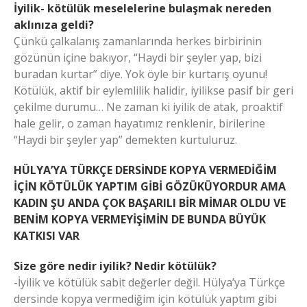
İyilik- kötülük meselelerine bulaşmak nereden
aklınıza geldi?
Çünkü çalkalanış zamanlarında herkes birbirinin
gözünün içine bakıyor, “Haydi bir şeyler yap, bizi
buradan kurtar” diye. Yok öyle bir kurtarış oyunu!
Kötülük, aktif bir eylemlilik halidir, iyilikse pasif bir geri
çekilme durumu… Ne zaman ki iyilik de atak, proaktif
hale gelir, o zaman hayatımız renklenir, birilerine
“Haydi bir şeyler yap” demekten kurtuluruz.
HÜLYA’YA TÜRKÇE DERSİNDE KOPYA VERMEDİĞİM
İÇİN KÖTÜLÜK YAPTIM GİBİ GÖZÜKÜYORDUR AMA
KADIN ŞU ANDA ÇOK BAŞARILI BİR MİMAR OLDU VE
BENİM KOPYA VERMEYİŞİMİN DE BUNDA BÜYÜK
KATKISI VAR
Size göre nedir iyilik? Nedir kötülük?
-İyilik ve kötülük sabit değerler değil. Hülya’ya Türkçe
dersinde kopya vermediğim için kötülük yaptım gibi