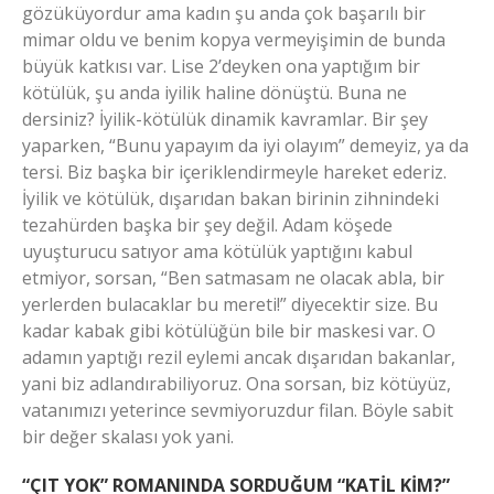
gözüküyordur ama kadın şu anda çok başarılı bir
mimar oldu ve benim kopya vermeyişimin de bunda
büyük katkısı var. Lise 2’deyken ona yaptığım bir
kötülük, şu anda iyilik haline dönüştü. Buna ne
dersiniz? İyilik-kötülük dinamik kavramlar. Bir şey
yaparken, “Bunu yapayım da iyi olayım” demeyiz, ya da
tersi. Biz başka bir içeriklendirmeyle hareket ederiz.
İyilik ve kötülük, dışarıdan bakan birinin zihnindeki
tezahürden başka bir şey değil. Adam köşede
uyuşturucu satıyor ama kötülük yaptığını kabul
etmiyor, sorsan, “Ben satmasam ne olacak abla, bir
yerlerden bulacaklar bu mereti!” diyecektir size. Bu
kadar kabak gibi kötülüğün bile bir maskesi var. O
adamın yaptığı rezil eylemi ancak dışarıdan bakanlar,
yani biz adlandırabiliyoruz. Ona sorsan, biz kötüyüz,
vatanımızı yeterince sevmiyoruzdur filan. Böyle sabit
bir değer skalası yok yani.
“ÇIT YOK” ROMANINDA SORDUĞUM “KATİL KİM?”