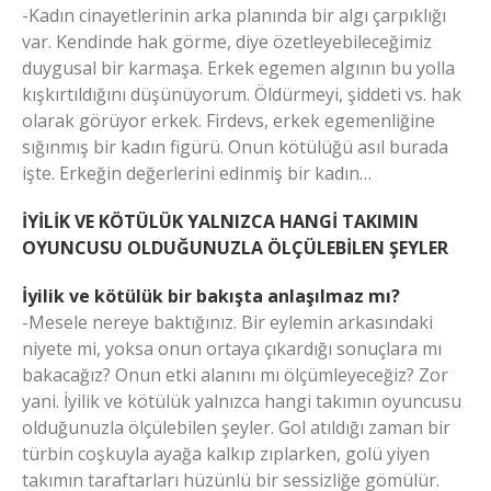
-Kadın cinayetlerinin arka planında bir algı çarpıklığı
var. Kendinde hak görme, diye özetleyebileceğimiz
duygusal bir karmaşa. Erkek egemen algının bu yolla
kışkırtıldığını düşünüyorum. Öldürmeyi, şiddeti vs. hak
olarak görüyor erkek. Firdevs, erkek egemenliğine
sığınmış bir kadın figürü. Onun kötülüğü asıl burada
işte. Erkeğin değerlerini edinmiş bir kadın…
İYİLİK VE KÖTÜLÜK YALNIZCA HANGİ TAKIMIN
OYUNCUSU OLDUĞUNUZLA ÖLÇÜLEBİLEN ŞEYLER
İyilik ve kötülük bir bakışta anlaşılmaz mı?
-Mesele nereye baktığınız. Bir eylemin arkasındaki
niyete mi, yoksa onun ortaya çıkardığı sonuçlara mı
bakacağız? Onun etki alanını mı ölçümleyeceğiz? Zor
yani. İyilik ve kötülük yalnızca hangi takımın oyuncusu
olduğunuzla ölçülebilen şeyler. Gol atıldığı zaman bir
türbin coşkuyla ayağa kalkıp zıplarken, golü yiyen
takımın taraftarları hüzünlü bir sessizliğe gömülür.