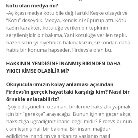
kötü olan medya mı?
-Açıkçası medya kötü bile değil artık! Keşke olsaydı ve
“Kötü” deseydik. Medya, kendisini süpürüp attı. Kötü
kadın karakter, kötülüğe verilen bir tepkinin
sergilenişidir bir bakıma. Yani kötülüğe verilen tepki,
bazen sizin iyi niyetinize bakmaksızın, sizi ondan daha
habis bir konuma hapseder. Firdevs’e olan bu.
HAKKININ YENDİĞİNE İNANMIŞ BİRİNDEN DAHA
YIKICI KİMSE OLABİLİR Mİ?
Okuyucularımızın kolay anlaması açısından
Firdevs’in gerçek hayattaki karşılığı kim? Nasıl bir
örnekle anlatabiliriz?
-Şöyle düşünelim o zaman, birilerine haksızlık yapmak
için bir “gerekçe” arayacağız. Bunun için en geçer akçe,
haksızlığa uğradığınız inancı değil midir? Firdevs bunun
cisimleşmiş hali bir bakıma. Bir insanı mağdur
edildiğine inandırın ve arkanıza yaslanıp nasıl