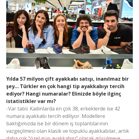
Yılda 57 milyon çift ayakkabı satışı, inanılmaz bir
şey… Türkler en çok hangi tip ayakkabıyı tercih
ediyor? Hangi numaralar? Elinizde böyle ilginç
istatistikler var mı?
-Var tabii. Kadınlarda en çok 38, erkeklerde ise 42
numara ayakkabı tercih ediliyor. Modellere
baktığımızda ise bir dönem iş toplantılarının
vazgeçilmesi olan klasik ve topuklu ayakkabılar, artık
daha çok “özel gün ayakkabısı” olarak görülmeye