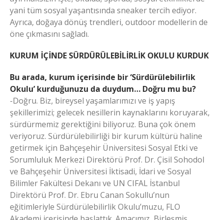
yani tüm sosyal yaşantısında sneaker tercih ediyor.
Ayrıca, doğaya dönüş trendleri, outdoor modellerin de
öne çıkmasını sağladı.
KURUM İÇİNDE SÜRDÜRÜLEBİLİRLİK OKULU KURDUK
Bu arada, kurum içerisinde bir ‘Sürdürülebilirlik
Okulu’ kurduğunuzu da duydum… Doğru mu bu?
-Doğru. Biz, bireysel yaşamlarımızı ve iş yapış
şekillerimizi; gelecek nesillerin kaynaklarını koruyarak,
sürdürmemiz gerektiğini biliyoruz. Buna çok önem
veriyoruz. Sürdürülebilirliği bir kurum kültürü haline
getirmek için Bahçeşehir Üniversitesi Sosyal Etki ve
Sorumluluk Merkezi Direktörü Prof. Dr. Çisil Sohodol
ve Bahçeşehir Üniversitesi İktisadi, İdari ve Sosyal
Bilimler Fakültesi Dekanı ve UN CIFAL İstanbul
Direktörü Prof. Dr. Ebru Canan Sokullu’nun
eğitimleriyle Sürdürülebilirlik Okulu’muzu, FLO
Akademi içerisinde başlattık. Amacımız, Birleşmiş