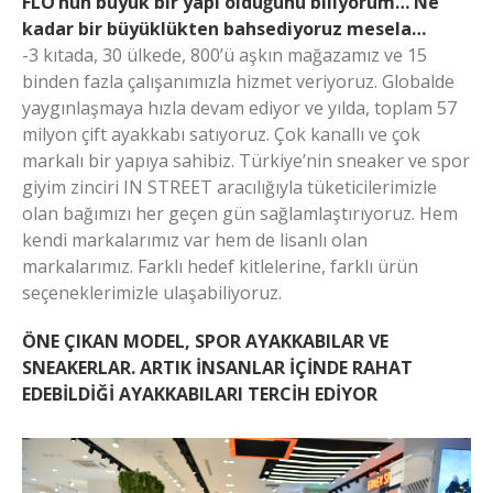
FLO’nun büyük bir yapı olduğunu biliyorum… Ne
kadar bir büyüklükten bahsediyoruz mesela…
-3 kıtada, 30 ülkede, 800’ü aşkın mağazamız ve 15
binden fazla çalışanımızla hizmet veriyoruz. Globalde
yaygınlaşmaya hızla devam ediyor ve yılda, toplam 57
milyon çift ayakkabı satıyoruz. Çok kanallı ve çok
markalı bir yapıya sahibiz. Türkiye’nin sneaker ve spor
giyim zinciri IN STREET aracılığıyla tüketicilerimizle
olan bağımızı her geçen gün sağlamlaştırıyoruz. Hem
kendi markalarımız var hem de lisanlı olan
markalarımız. Farklı hedef kitlelerine, farklı ürün
seçeneklerimizle ulaşabiliyoruz.
ÖNE ÇIKAN MODEL, SPOR AYAKKABILAR VE
SNEAKERLAR. ARTIK İNSANLAR İÇİNDE RAHAT
EDEBİLDİĞİ AYAKKABILARI TERCİH EDİYOR