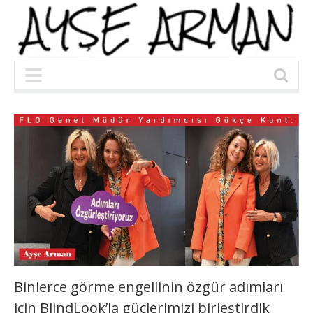
Binlerce görme engellinin özgür adımları
için BlindLook’la güçlerimizi birleştirdik