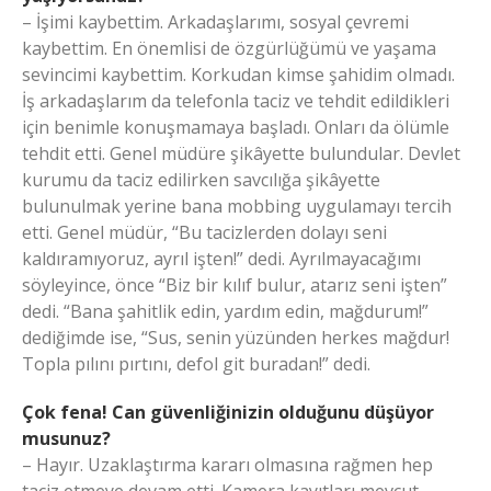
– İşimi kaybettim. Arkadaşlarımı, sosyal çevremi
kaybettim. En önemlisi de özgürlüğümü ve yaşama
sevincimi kaybettim. Korkudan kimse şahidim olmadı.
İş arkadaşlarım da telefonla taciz ve tehdit edildikleri
için benimle konuşmamaya başladı. Onları da ölümle
tehdit etti. Genel müdüre şikâyette bulundular. Devlet
kurumu da taciz edilirken savcılığa şikâyette
bulunulmak yerine bana mobbing uygulamayı tercih
etti. Genel müdür, “Bu tacizlerden dolayı seni
kaldıramıyoruz, ayrıl işten!” dedi. Ayrılmayacağımı
söyleyince, önce “Biz bir kılıf bulur, atarız seni işten”
dedi. “Bana şahitlik edin, yardım edin, mağdurum!”
dediğimde ise, “Sus, senin yüzünden herkes mağdur!
Topla pılını pırtını, defol git buradan!” dedi.
Çok fena! Can güvenliğinizin olduğunu düşüyor
musunuz?
– Hayır. Uzaklaştırma kararı olmasına rağmen hep