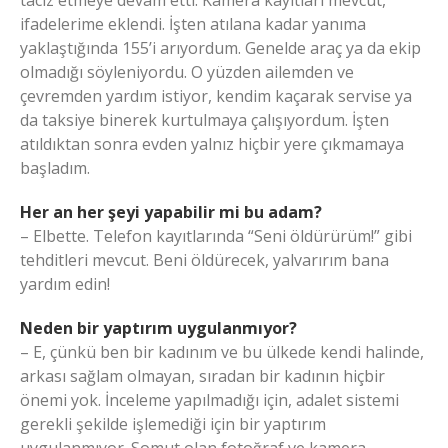
taciz etmeye devam etti. Kamera kayıtları mevcut,
ifadelerime eklendi. İşten atılana kadar yanıma
yaklaştığında 155’i arıyordum. Genelde araç ya da ekip
olmadığı söyleniyordu. O yüzden ailemden ve
çevremden yardım istiyor, kendim kaçarak servise ya
da taksiye binerek kurtulmaya çalışıyordum. İşten
atıldıktan sonra evden yalnız hiçbir yere çıkmamaya
başladım.
Her an her şeyi yapabilir mi bu adam?
– Elbette. Telefon kayıtlarında “Seni öldürürüm!” gibi
tehditleri mevcut. Beni öldürecek, yalvarırım bana
yardım edin!
Neden bir yaptırım uygulanmıyor?
– E, çünkü ben bir kadınım ve bu ülkede kendi halinde,
arkası sağlam olmayan, sıradan bir kadının hiçbir
önemi yok. İnceleme yapılmadığı için, adalet sistemi
gerekli şekilde işlemediği için bir yaptırım