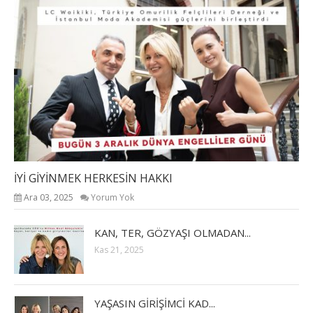
İYİ GİYİNMEK HERKESİN HAKKI
Ara 03, 2025
Yorum Yok
KAN, TER, GÖZYAŞI OLMADAN...
Kas 21, 2025
YAŞASIN GİRİŞİMCİ KAD...