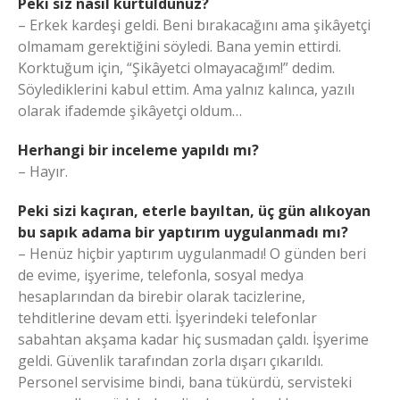
Peki siz nasıl kurtuldunuz?
– Erkek kardeşi geldi. Beni bırakacağını ama şikâyetçi
olmamam gerektiğini söyledi. Bana yemin ettirdi.
Korktuğum için, “Şikâyetci olmayacağım!” dedim.
Söylediklerini kabul ettim. Ama yalnız kalınca, yazılı
olarak ifademde şikâyetçi oldum…
Herhangi bir inceleme yapıldı mı?
– Hayır.
Peki sizi kaçıran, eterle bayıltan, üç gün alıkoyan
bu sapık adama bir yaptırım uygulanmadı mı?
– Henüz hiçbir yaptırım uygulanmadı! O günden beri
de evime, işyerime, telefonla, sosyal medya
hesaplarından da birebir olarak tacizlerine,
tehditlerine devam etti. İşyerindeki telefonlar
sabahtan akşama kadar hiç susmadan çaldı. İşyerime
geldi. Güvenlik tarafından zorla dışarı çıkarıldı.
Personel servisime bindi, bana tükürdü, servisteki