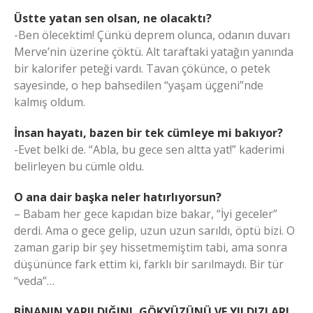
Üstte yatan sen olsan, ne olacaktı?
-Ben ölecektim! Çünkü deprem olunca, odanın duvarı
Merve’nin üzerine çöktü. Alt taraftaki yatağın yanında
bir kalorifer peteği vardı. Tavan çökünce, o petek
sayesinde, o hep bahsedilen “yaşam üçgeni”nde
kalmış oldum.
İnsan hayatı, bazen bir tek cümleye mi bakıyor?
-Evet belki de. “Abla, bu gece sen altta yat!” kaderimi
belirleyen bu cümle oldu.
O ana dair başka neler hatırlıyorsun?
– Babam her gece kapıdan bize bakar, “İyi geceler”
derdi. Ama o gece gelip, uzun uzun sarıldı, öptü bizi. O
zaman garip bir şey hissetmemiştim tabi, ama sonra
düşününce fark ettim ki, farklı bir sarılmaydı. Bir tür
“veda”…
BİNANIN YARILDIĞINI, GÖKYÜZÜNÜ VE YILDIZLARI