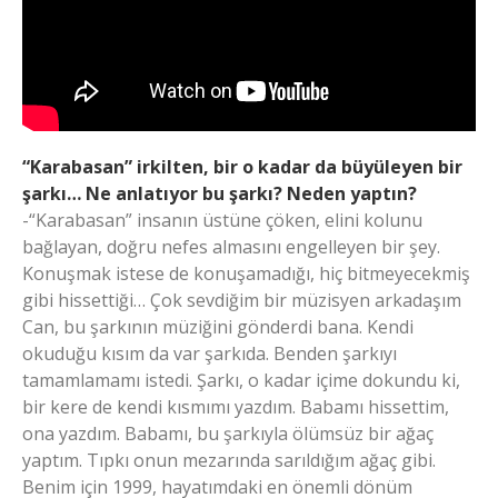
“Karabasan” irkilten, bir o kadar da büyüleyen bir
şarkı… Ne anlatıyor bu şarkı? Neden yaptın?
-“Karabasan” insanın üstüne çöken, elini kolunu
bağlayan, doğru nefes almasını engelleyen bir şey.
Konuşmak istese de konuşamadığı, hiç bitmeyecekmiş
gibi hissettiği… Çok sevdiğim bir müzisyen arkadaşım
Can, bu şarkının müziğini gönderdi bana. Kendi
okuduğu kısım da var şarkıda. Benden şarkıyı
tamamlamamı istedi. Şarkı, o kadar içime dokundu ki,
bir kere de kendi kısmımı yazdım. Babamı hissettim,
ona yazdım. Babamı, bu şarkıyla ölümsüz bir ağaç
yaptım. Tıpkı onun mezarında sarıldığım ağaç gibi.
Benim için 1999, hayatımdaki en önemli dönüm