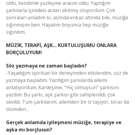
oldu, kendimle yüzleşme aracım oldu. Yaptığım
şarkılarla içimdeki acıları akıtmış oluyordum. Çok
sonraları anladım ki, aslında enkaz altında bile, müziğe
sığınmışım ben. Hayatım boyunca hep müziğe
sığındım.
MÜZİK, TERAPİ, AŞK… KURTULUŞUMU ONLARA
BORÇULUYUM!
Söz yazmaya ne zaman başladın?
-Yaşadığım spiritüel bir deneyimden etkilendim, söz de
yazmaya başladım. Yazdığım şarkılarda ailemi
anlatıyordum. Kardeşime, “Hiç olmuşsun” şarkısını
yazdım. Bu şarkı, aşk şarkısı gibi sahiplenildi, çok
sevildi. Tüm şarkılarım, ailemden bir iz taşıyor, biraz da
ölümden…
Gerçek anlamda iyileşmeni müziğe, terapiye ve
aşka mı borçlusun?