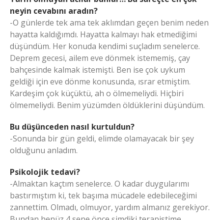
neyin cevabını aradın?
-O günlerde tek ama tek aklımdan geçen benim neden
hayatta kaldığımdı. Hayatta kalmayı hak etmediğimi
düşündüm. Her konuda kendimi suçladım senelerce.
Deprem gecesi, ailem eve dönmek istememiş, çay
bahçesinde kalmak istemişti. Ben ise çok uykum
geldiği için eve dönme konusunda, ısrar etmiştim.
Kardeşim çok küçüktü, ah o ölmemeliydi. Hiçbiri
ölmemeliydi. Benim yüzümden öldüklerini düşündüm.
Bu düşünceden nasıl kurtuldun?
-Sonunda bir gün geldi, elimde olamayacak bir şey
olduğunu anladım.
Psikolojik tedavi?
-Almaktan kaçtım senelerce. O kadar duygularımı
bastırmıştım ki, tek başıma mücadele edebileceğimi
zannettim. Olmadı, olmuyor, yardım almanız gerekiyor.
Bundan henüz 4 sene önce şimdiki terapistime