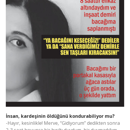
İnsan, kardeşinin öldüğünü kondurabiliyor mu?
-Hayır, kesinlikle! Merve, “Gidiyorum” dedikten sonra
2-3 saat boyunca bir hırıltı duydum, hiç duymadığım