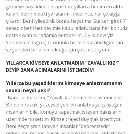
gitmeye başladım. Terapistim, yıllarca benim en altta
kalan, derinimdeki yaralarımı, ince ince, naifçe açığa
çıkardı. Beni iyileştirdi. Sonra hayatıma Gürkan girdi. 7
senedir beni her şeyimle kabul eden, bana her konuda
destek olan bir adamla beraberim, 3 yıldır evliyiz.
Yanımda olduğu için, onunla bir aile kurabildiğim için
ve yeniden bir ailem olduğu için çok mutluyum.
YILLARCA KİMSEYE ANLATMADIM “ZAVALLI KIZ!”
DEYİP BANA ACIMALARINI İSTEMEDİM
Yıllarca bu yaşadıklarını kimseye anlatmamanın
sebebi neydi peki?
-Bana acımalarını, “Zavallı kız” demelerini istemedim.
Bir de birazcık, yüzeysel şekilde anlatmaya çalıştığım
insanların bile, konuyu kapatmak isteyen bakışlarını
üzerimde hissettim. Kimse trajedi duymak istemiyor.
Beni geçmişten tanıyan insanlar “depremzede”
olduğumu biliyor. Ancak, içimdeki depremi onlarla pek