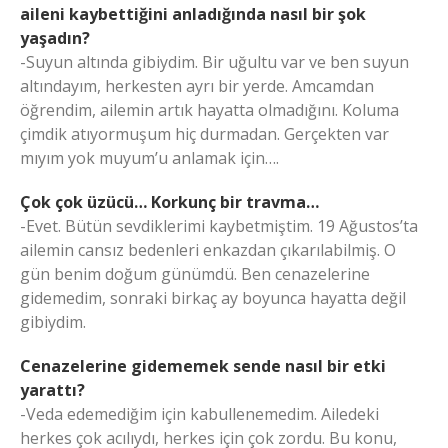
aileni kaybettiğini anladığında nasıl bir şok
yaşadın?
-Suyun altında gibiydim. Bir uğultu var ve ben suyun
altındayım, herkesten ayrı bir yerde. Amcamdan
öğrendim, ailemin artık hayatta olmadığını. Koluma
çimdik atıyormuşum hiç durmadan. Gerçekten var
mıyım yok muyum’u anlamak için….
Çok çok üzücü… Korkunç bir travma…
-Evet. Bütün sevdiklerimi kaybetmiştim. 19 Ağustos’ta
ailemin cansız bedenleri enkazdan çıkarılabilmiş. O
gün benim doğum günümdü. Ben cenazelerine
gidemedim, sonraki birkaç ay boyunca hayatta değil
gibiydim.
Cenazelerine gidememek sende nasıl bir etki
yarattı?
-Veda edemediğim için kabullenemedim. Ailedeki
herkes çok acılıydı, herkes için çok zordu. Bu konu,