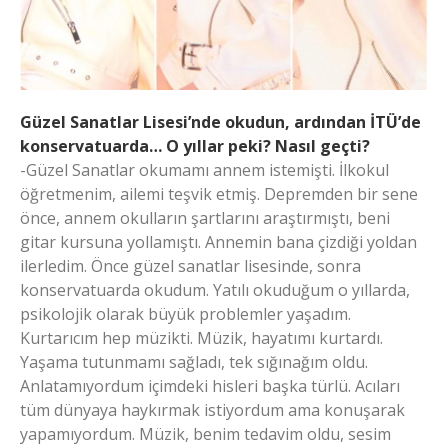
Güzel Sanatlar Lisesi’nde okudun, ardından İTÜ’de
konservatuarda… O yıllar peki? Nasıl geçti?
-Güzel Sanatlar okumamı annem istemişti. İlkokul
öğretmenim, ailemi teşvik etmiş. Depremden bir sene
önce, annem okulların şartlarını araştırmıştı, beni
gitar kursuna yollamıştı. Annemin bana çizdiği yoldan
ilerledim. Önce güzel sanatlar lisesinde, sonra
konservatuarda okudum. Yatılı okuduğum o yıllarda,
psikolojik olarak büyük problemler yaşadım.
Kurtarıcım hep müzikti. Müzik, hayatımı kurtardı.
Yaşama tutunmamı sağladı, tek sığınağım oldu.
Anlatamıyordum içimdeki hisleri başka türlü. Acıları
tüm dünyaya haykırmak istiyordum ama konuşarak
yapamıyordum. Müzik, benim tedavim oldu, sesim