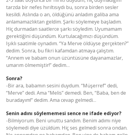
tarzda bir nefes hırıltısıydı bu, sonra birden sesler
kesildi. Aslında o an, öldüğünü anladım galiba ama
anlamamazlıktan geldim. Şarkı söylemeye başladım.
Hiç durmadan saatlerce şarkı söyledim. Uyumamam
gerektiğini düşündüm. Kurtulacağımızı düşündüm.
Işıklı saatimle oynadım. “Ya Merve öldüyse gerçekten?”
dedim. Sonra, bu fikri kafamdan atmaya çalıştım.
“Annem ve babam onun üzüntüsüne dayanamazlar,
umarım ölmemiştir!” dedim…
Sonra?
-Bir ara, babamın sesini duydum. “Müşerref” dedi,
“Merve” dedi. Ama “Melis” demedi. Ben, “Baba, ben de
buradayım!” dedim. Ama cevap gelmedi…
Senin adını söylememesi sence ne ifade ediyor?
-Bilmiyorum. Beni unuttu sandım. Benim adımı niye
söylemedi diye üzüldüm. Hiç ses gelmedi sonra ondan.
Ne annemden ne babamdan. Ben yine de babam gelip