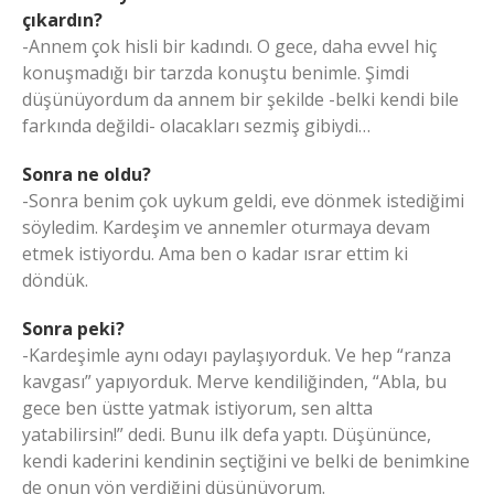
çıkardın?
-Annem çok hisli bir kadındı. O gece, daha evvel hiç
konuşmadığı bir tarzda konuştu benimle. Şimdi
düşünüyordum da annem bir şekilde -belki kendi bile
farkında değildi- olacakları sezmiş gibiydi…
Sonra ne oldu?
-Sonra benim çok uykum geldi, eve dönmek istediğimi
söyledim. Kardeşim ve annemler oturmaya devam
etmek istiyordu. Ama ben o kadar ısrar ettim ki
döndük.
Sonra peki?
-Kardeşimle aynı odayı paylaşıyorduk. Ve hep “ranza
kavgası” yapıyorduk. Merve kendiliğinden, “Abla, bu
gece ben üstte yatmak istiyorum, sen altta
yatabilirsin!” dedi. Bunu ilk defa yaptı. Düşününce,
kendi kaderini kendinin seçtiğini ve belki de benimkine
de onun yön verdiğini düşünüyorum.