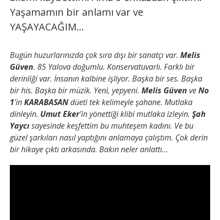
Yaşamamın bir anlamı var ve
YAŞAYACAĞIM…
Bugün huzurlarınızda çok sıra dışı bir sanatçı var.
Melis
Güven
. 85 Yalova doğumlu. Konservatuvarlı. Farklı bir
derinliği var. İnsanın kalbine işliyor. Başka bir ses. Başka
bir his. Başka bir müzik. Yeni, yepyeni.
Melis Güven
ve
No
1
’in
KARABASAN
düeti tek kelimeyle şahane. Mutlaka
dinleyin.
Umut Eker
’in yönettiği klibi mutlaka izleyin.
Şah
Yaycı
sayesinde keşfettim bu muhteşem kadını. Ve bu
güzel şarkıları nasıl yaptığını anlamaya çalıştım. Çok derin
bir hikaye çıktı arkasında. Bakın neler anlattı…