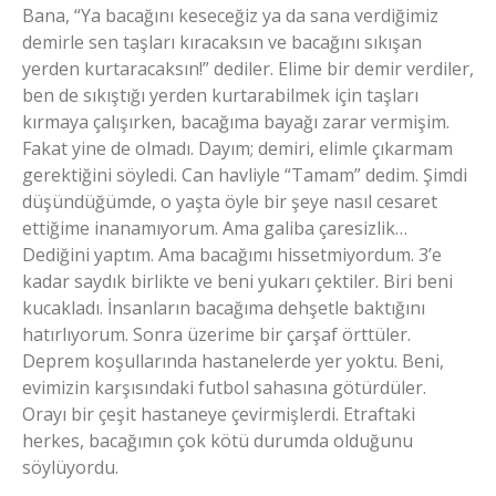
Bana, “Ya bacağını keseceğiz ya da sana verdiğimiz
demirle sen taşları kıracaksın ve bacağını sıkışan
yerden kurtaracaksın!” dediler. Elime bir demir verdiler,
ben de sıkıştığı yerden kurtarabilmek için taşları
kırmaya çalışırken, bacağıma bayağı zarar vermişim.
Fakat yine de olmadı. Dayım; demiri, elimle çıkarmam
gerektiğini söyledi. Can havliyle “Tamam” dedim. Şimdi
düşündüğümde, o yaşta öyle bir şeye nasıl cesaret
ettiğime inanamıyorum. Ama galiba çaresizlik…
Dediğini yaptım. Ama bacağımı hissetmiyordum. 3’e
kadar saydık birlikte ve beni yukarı çektiler. Biri beni
kucakladı. İnsanların bacağıma dehşetle baktığını
hatırlıyorum. Sonra üzerime bir çarşaf örttüler.
Deprem koşullarında hastanelerde yer yoktu. Beni,
evimizin karşısındaki futbol sahasına götürdüler.
Orayı bir çeşit hastaneye çevirmişlerdi. Etraftaki
herkes, bacağımın çok kötü durumda olduğunu
söylüyordu.