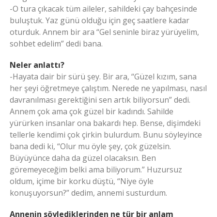
-O tura çıkacak tüm aileler, sahildeki çay bahçesinde
buluştuk. Yaz günü olduğu için geç saatlere kadar
oturduk. Annem bir ara “Gel seninle biraz yürüyelim,
sohbet edelim” dedi bana.
Neler anlattı?
-Hayata dair bir sürü şey. Bir ara, “Güzel kızım, sana
her şeyi öğretmeye çalıştım. Nerede ne yapılması, nasıl
davranılması gerektiğini sen artık biliyorsun” dedi.
Annem çok ama çok güzel bir kadındı. Sahilde
yürürken insanlar ona bakardı hep. Bense, dişimdeki
tellerle kendimi çok çirkin bulurdum. Bunu söyleyince
bana dedi ki, “Olur mu öyle şey, çok güzelsin.
Büyüyünce daha da güzel olacaksın. Ben
göremeyeceğim belki ama biliyorum.” Huzursuz
oldum, içime bir korku düştü, “Niye öyle
konuşuyorsun?” dedim, annemi susturdum.
Annenin söylediklerinden ne tür bir anlam