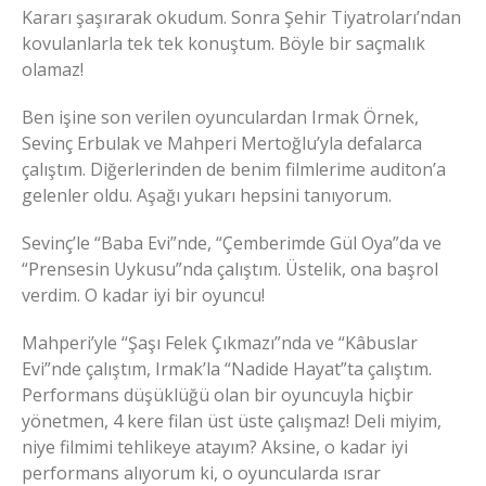
Kararı şaşırarak okudum. Sonra Şehir Tiyatroları’ndan
kovulanlarla tek tek konuştum. Böyle bir saçmalık
olamaz!
Ben işine son verilen oyunculardan Irmak Örnek,
Sevinç Erbulak ve Mahperi Mertoğlu’yla defalarca
çalıştım. Diğerlerinden de benim filmlerime auditon’a
gelenler oldu. Aşağı yukarı hepsini tanıyorum.
Sevinç’le “Baba Evi”nde, “Çemberimde Gül Oya”da ve
“Prensesin Uykusu”nda çalıştım. Üstelik, ona başrol
verdim. O kadar iyi bir oyuncu!
Mahperi’yle “Şaşı Felek Çıkmazı”nda ve “Kâbuslar
Evi”nde çalıştım, Irmak’la “Nadide Hayat”ta çalıştım.
Performans düşüklüğü olan bir oyuncuyla hiçbir
yönetmen, 4 kere filan üst üste çalışmaz! Deli miyim,
niye filmimi tehlikeye atayım? Aksine, o kadar iyi
performans alıyorum ki, o oyuncularda ısrar