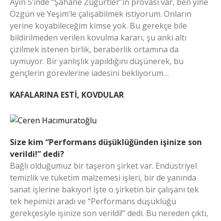
Ayın 5’inde “Şahane Züğürtler”in provası var, ben yine
Özgün ve Yeşim’le çalışabilmek istiyorum. Onların
yerine koyabileceğim kimse yok. Bu gerekçe bile
bildirilmeden verilen kovulma kararı, şu anki altı
çizilmek istenen birlik, beraberlik ortamına da
uymuyor. Bir yanlışlık yapıldığını düşünerek, bu
gençlerin görevlerine iadesini bekliyorum…
KAFALARINA ESTİ, KOVDULAR
Size kim “Performans düşüklüğünden işinize son
verildi!” dedi?
Bağlı olduğumuz bir taşeron şirket var. Endüstriyel
temizlik ve tüketim malzemesi işleri, bir de yanında
sanat işlerine bakıyor! İşte o şirketin bir çalışanı tek
tek hepimizi aradı ve “Performans düşüklüğü
gerekçesiyle işinize son verildi!” dedi. Bu nereden çıktı,