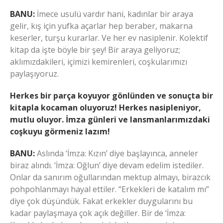
BANU:
İmece usulü vardır hani, kadınlar bir araya
gelir, kış için yufka açarlar hep beraber, makarna
keserler, turşu kurarlar. Ve her ev nasiplenir. Kolektif
kitap da işte böyle bir şey! Bir araya geliyoruz;
aklımızdakileri, içimizi kemirenleri, coşkularımızı
paylaşıyoruz.
Herkes bir parça koyuyor gönlünden ve sonuçta bir
kitapla kocaman oluyoruz! Herkes nasipleniyor,
mutlu oluyor. İmza günleri ve lansmanlarımızdaki
coşkuyu görmeniz lazım!
BANU:
Aslında ‘İmza: Kızın’ diye başlayınca, anneler
biraz alındı. ‘İmza: Oğlun’ diye devam edelim istediler.
Onlar da sanırım oğullarından mektup almayı, birazcık
pohpohlanmayı hayal ettiler. “Erkekleri de katalım mı”
diye çok düşündük. Fakat erkekler duygularını bu
kadar paylaşmaya çok açık değiller. Bir de ‘İmza: