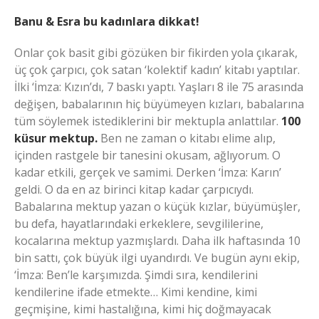
Banu & Esra bu kadınlara dikkat!
Onlar çok basit gibi gözüken bir fikirden yola çıkarak,
üç çok çarpıcı, çok satan ‘kolektif kadın’ kitabı yaptılar.
İlki ‘İmza: Kızın’dı, 7 baskı yaptı. Yaşları 8 ile 75 arasında
değişen, babalarının hiç büyümeyen kızları, babalarına
tüm söylemek istediklerini bir mektupla anlattılar.
100
küsur mektup.
Ben ne zaman o kitabı elime alıp,
içinden rastgele bir tanesini okusam, ağlıyorum. O
kadar etkili, gerçek ve samimi. Derken ‘İmza: Karın’
geldi. O da en az birinci kitap kadar çarpıcıydı.
Babalarına mektup yazan o küçük kızlar, büyümüşler,
bu defa, hayatlarındaki erkeklere, sevgililerine,
kocalarına mektup yazmışlardı. Daha ilk haftasında 10
bin sattı, çok büyük ilgi uyandırdı. Ve bugün aynı ekip,
‘İmza: Ben’le karşımızda. Şimdi sıra, kendilerini
kendilerine ifade etmekte… Kimi kendine, kimi
geçmişine, kimi hastalığına, kimi hiç doğmayacak