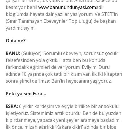
çalışanlarına koçluk yapıyorum. Ama tabii sadece bu
kesmiyor beni!
www.banunundunyasi.com
adlı
blog’umda hayata dair yazılar yazıyorum. Ve STET’in
(Sınır Tanımayan Ebeveynler Topluluğu) de başkan
yardımcısıyım.
O da ne?
BANU:
(Gülüyor) ‘Sorumlu ebeveyn, sorunsuz çocuk’
felsefesinden yola çıktık. Hatta ben bu konuda
farkındalık eğitimleri de veriyorum. Evliyim. Duru
adında 10 yaşında çok tatlı bir kızım var. İlk iki kitaptan
sonra şimdi de ‘İmza: Ben’in heyecanını yaşıyoruz.
Peki ya sen Esra…
ESRA:
6 yıldır kardeşim ve eşiyle birlikte bir anaokulu
işletiyoruz. Sistemimiz artık oturdu. Ben de bu yüzden
kıpırdanmaya, yapacak yeni şeyler aramaya başladım.
İlk önce, mizah ağırlıklı ‘Kakarakikiri’ adında bir blog