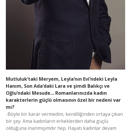
Mutluluk’taki Meryem, Leyla’nın Evi’ndeki Leyla
Hanım, Son Ada’daki Lara ve şimdi Balıkçı ve
Oğlu’ndaki Mesude… Romanlarınızda kadın
karakterlerin güçlü olmasının özel bir nedeni var
mı?
-Böyle bir karar vermedim, kendiliğinden ortaya çıkan
bir şey. Ama kadınların erkeklerden daha güçlü
olduğuna inanmışımdır hep. Hayatı kadınlar devam