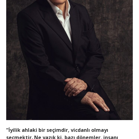
“İyilik ahlaki bir seçimdir, vicdanlı olmayı
seçmektir. Ne yazık ki, bazı dönemler, insanı