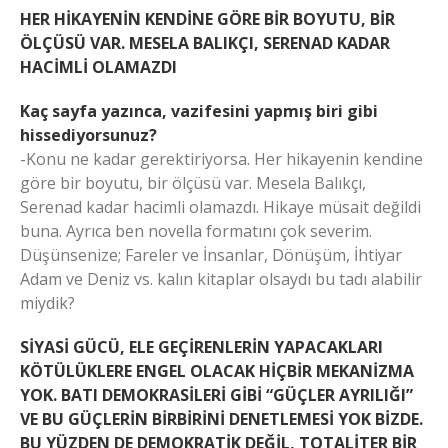
HER HİKAYENİN KENDİNE GÖRE BİR BOYUTU, BİR
ÖLÇÜSÜ VAR. MESELA BALIKÇI, SERENAD KADAR
HACİMLİ OLAMAZDI
Kaç sayfa yazınca, vazifesini yapmış biri gibi
hissediyorsunuz?
-Konu ne kadar gerektiriyorsa. Her hikayenin kendine
göre bir boyutu, bir ölçüsü var. Mesela Balıkçı,
Serenad kadar hacimli olamazdı. Hikaye müsait değildi
buna. Ayrıca ben novella formatını çok severim.
Düşünsenize; Fareler ve İnsanlar, Dönüşüm, İhtiyar
Adam ve Deniz vs. kalın kitaplar olsaydı bu tadı alabilir
miydik?
SİYASİ GÜCÜ, ELE GEÇİRENLERİN YAPACAKLARI
KÖTÜLÜKLERE ENGEL OLACAK HİÇBİR MEKANİZMA
YOK. BATI DEMOKRASİLERİ GİBİ “GÜÇLER AYRILIĞI”
VE BU GÜÇLERİN BİRBİRİNİ DENETLEMESİ YOK BİZDE.
BU YÜZDEN DE DEMOKRATİK DEĞİL, TOTALİTER BİR