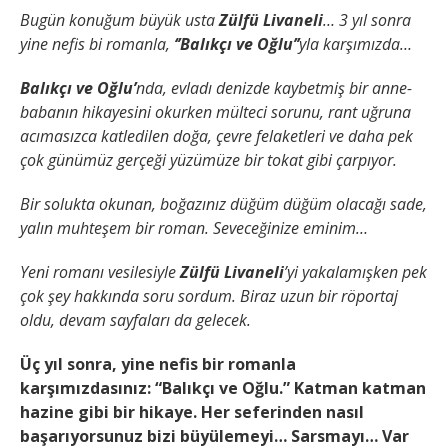
Bugün konuğum büyük usta
Zülfü Livaneli
… 3 yıl sonra
yine nefis bi romanla,
‘’Balıkçı ve Oğlu’’
yla karşımızda…
Balıkçı ve Oğlu’
nda, evladı denizde kaybetmiş bir anne-
babanın hikayesini okurken mülteci sorunu, rant uğruna
acımasızca katledilen doğa, çevre felaketleri ve daha pek
çok günümüz gerçeği yüzümüze bir tokat gibi çarpıyor.
Bir solukta okunan, boğazınız düğüm düğüm olacağı sade,
yalın muhteşem bir roman. Seveceğinize eminim…
Yeni romanı vesilesiyle
Zülfü Livaneli
’yi yakalamışken pek
çok şey hakkında soru sordum. Biraz uzun bir röportaj
oldu, devam sayfaları da gelecek.
Üç yıl sonra, yine nefis bir romanla
karşımızdasınız: “Balıkçı ve Oğlu.” Katman katman
hazine gibi bir hikaye. Her seferinden nasıl
başarıyorsunuz bizi büyülemeyi… Sarsmayı… Var