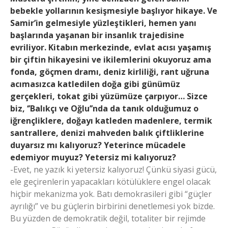
bebekle yollarının kesişmesiyle başlıyor hikaye. Ve
Samir’in gelmesiyle yüzleştikleri, hemen yanı
başlarında yaşanan bir insanlık trajedisine
evriliyor. Kitabın merkezinde, evlat acısı yaşamış
bir çiftin hikayesini ve ikilemlerini okuyoruz ama
fonda, göçmen dramı, deniz kirliliği, rant uğruna
acımasızca katledilen doğa gibi günümüz
gerçekleri, tokat gibi yüzümüze çarpıyor… Sizce
biz, ‘’Balıkçı ve Oğlu’’nda da tanık olduğumuz o
iğrençliklere, doğayı katleden madenlere, termik
santrallere, denizi mahveden balık çiftliklerine
duyarsız mı kalıyoruz? Yeterince mücadele
edemiyor muyuz? Yetersiz mi kalıyoruz?
-Evet, ne yazık ki yetersiz kalıyoruz! Çünkü siyasi gücü,
ele geçirenlerin yapacakları kötülüklere engel olacak
hiçbir mekanizma yok. Batı demokrasileri gibi “güçler
ayrılığı” ve bu güçlerin birbirini denetlemesi yok bizde.
Bu yüzden de demokratik değil, totaliter bir rejimde