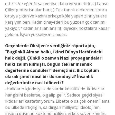
ettirir. Ve eğer fırsat verilse daha iyi yönetirler. (Tansu
Çiller gibi istisnalar hariç.) Tek tanrılı dinlerden sonra
ortaya çıkan ve kadını erkeğe köle yapan zihniyetlere
karşıyım ben. Kadın cinayetleri bu yüzden çok canımı
yakıyor. “Kadınlar silahlansın!” diyecek noktalara kadar
geldim. İsyan yükseliyor içimden.
Geçenlerde Oksijen’e verdiğiniz röportajda,
“Bugünkü Alman halkı, İkinci Dünya Harbi’ndeki
halk değil. Çünkü o zaman Nazi propagandaları
halkı zalim kılmıştı, bugün tekrar insanlık
değerlerine döndüler!” demiştiniz. Biz toplum
olarak şimdi nasıl bir durumdayız? İnsanlık
değerlerimize nasıl döneriz?
-Halkların içinde iyilik de vardır kötülük de. İktidarlar
hangisini beslerse, o galip gelir. Sadece geçici siyasi
iktidarları kastetmiyorum. Elbette o da çok önemli ama
bu ülkede ırkçılığın, saldırgan milliyetçi ideolojinin,
insana düşman köktendinciliğin, erkek şovenizminin,