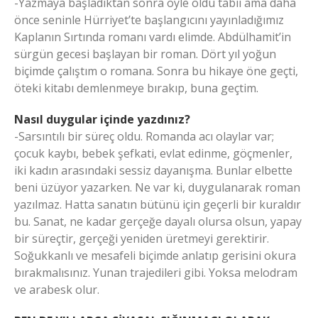
-Yazmaya başladıktan sonra öyle oldu tabii ama daha
önce seninle Hürriyet’te başlangıcını yayınladığımız
Kaplanın Sırtında romanı vardı elimde. Abdülhamit’in
sürgün gecesi başlayan bir roman. Dört yıl yoğun
biçimde çalıştım o romana. Sonra bu hikaye öne geçti,
öteki kitabı demlenmeye bırakıp, buna geçtim.
Nasıl duygular içinde yazdınız?
-Sarsıntılı bir süreç oldu. Romanda acı olaylar var;
çocuk kaybı, bebek şefkati, evlat edinme, göçmenler,
iki kadın arasındaki sessiz dayanışma. Bunlar elbette
beni üzüyor yazarken. Ne var ki, duygulanarak roman
yazılmaz. Hatta sanatın bütünü için geçerli bir kuraldır
bu. Sanat, ne kadar gerçeğe dayalı olursa olsun, yapay
bir süreçtir, gerçeği yeniden üretmeyi gerektirir.
Soğukkanlı ve mesafeli biçimde anlatıp gerisini okura
bırakmalısınız. Yunan trajedileri gibi. Yoksa melodram
ve arabesk olur.