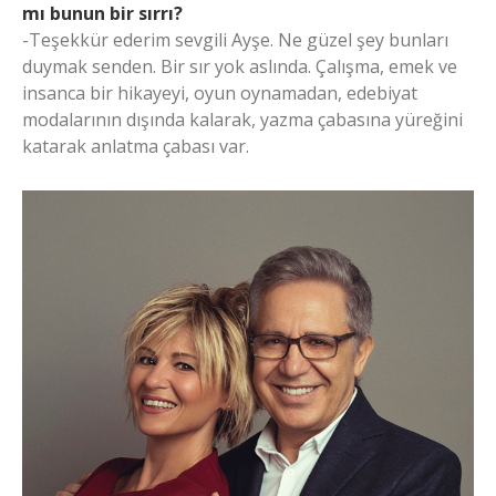
mı bunun bir sırrı?
-Teşekkür ederim sevgili Ayşe. Ne güzel şey bunları
duymak senden. Bir sır yok aslında. Çalışma, emek ve
insanca bir hikayeyi, oyun oynamadan, edebiyat
modalarının dışında kalarak, yazma çabasına yüreğini
katarak anlatma çabası var.