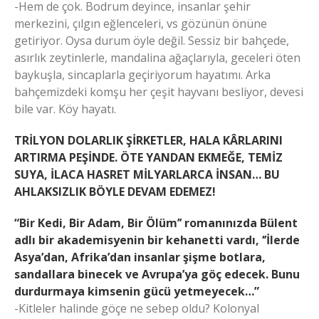
-Hem de çok. Bodrum deyince, insanlar şehir
merkezini, çılgın eğlenceleri, vs gözünün önüne
getiriyor. Oysa durum öyle değil. Sessiz bir bahçede,
asırlık zeytinlerle, mandalina ağaçlarıyla, geceleri öten
baykuşla, sincaplarla geçiriyorum hayatımı. Arka
bahçemizdeki komşu her çeşit hayvanı besliyor, devesi
bile var. Köy hayatı.
TRİLYON DOLARLIK ŞİRKETLER, HALA KÂRLARINI
ARTIRMA PEŞİNDE. ÖTE YANDAN EKMEĞE, TEMİZ
SUYA, İLACA HASRET MİLYARLARCA İNSAN… BU
AHLAKSIZLIK BÖYLE DEVAM EDEMEZ!
“Bir Kedi, Bir Adam, Bir Ölüm’’ romanınızda Bülent
adlı bir akademisyenin bir kehanetti vardı, ‘’İlerde
Asya’dan, Afrika’dan insanlar şişme botlara,
sandallara binecek ve Avrupa’ya göç edecek. Bunu
durdurmaya kimsenin gücü yetmeyecek…”
-Kitleler halinde göçe ne sebep oldu? Kolonyal