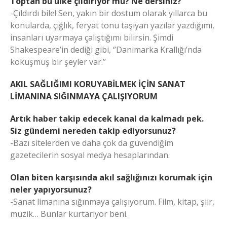
Toptan bu ülke çıldırıyor mu? Ne dersiniz?
-Çıldırdı bile! Sen, yakın bir dostum olarak yıllarca bu
konularda, çığlık, feryat tonu taşıyan yazılar yazdığımı,
insanları uyarmaya çalıştığımı bilirsin. Şimdi
Shakespeare’in dediği gibi, ‘’Danimarka Krallığı’nda
kokuşmuş bir şeyler var.’’
AKIL SAĞLIĞIMI KORUYABİLMEK İÇİN SANAT
LİMANINA SIĞINMAYA ÇALIŞIYORUM
Artık haber takip edecek kanal da kalmadı pek.
Siz gündemi nereden takip ediyorsunuz?
-Bazı sitelerden ve daha çok da güvendiğim
gazetecilerin sosyal medya hesaplarından.
Olan biten karşısında akıl sağlığınızı korumak için
neler yapıyorsunuz?
-Sanat limanına sığınmaya çalışıyorum. Film, kitap, şiir,
müzik… Bunlar kurtarıyor beni.