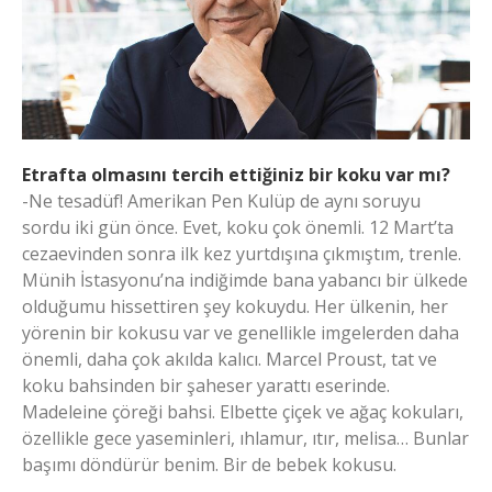
Etrafta olmasını tercih ettiğiniz bir koku var mı?
-Ne tesadüf! Amerikan Pen Kulüp de aynı soruyu
sordu iki gün önce. Evet, koku çok önemli. 12 Mart’ta
cezaevinden sonra ilk kez yurtdışına çıkmıştım, trenle.
Münih İstasyonu’na indiğimde bana yabancı bir ülkede
olduğumu hissettiren şey kokuydu. Her ülkenin, her
yörenin bir kokusu var ve genellikle imgelerden daha
önemli, daha çok akılda kalıcı. Marcel Proust, tat ve
koku bahsinden bir şaheser yarattı eserinde.
Madeleine çöreği bahsi. Elbette çiçek ve ağaç kokuları,
özellikle gece yaseminleri, ıhlamur, ıtır, melisa… Bunlar
başımı döndürür benim. Bir de bebek kokusu.