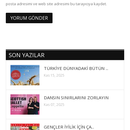
posta adresimi ve web site adresimi bu tarayıcıya kaydet.
SON YAZILAR
TÜRKİYE DÜNYADAKİ BÜTÜN ...
Kas 15, 2025
DANSIN SINIRLARINI ZORLAYIN
Kas 07, 2025
GENÇLER İYİLİK İÇİN ÇA...