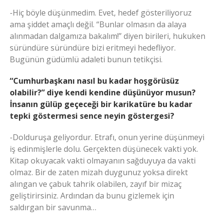
-Hiç böyle düşünmedim. Evet, hedef gösteriliyoruz
ama şiddet amaçlı değil. “Bunlar olmasın da alaya
alınmadan dalgamıza bakalım!” diyen birileri, hukuken
süründüre süründüre bizi eritmeyi hedefliyor.
Bugünün güdümlü adaleti bunun tetikçisi.
“Cumhurbaşkanı nasıl bu kadar hoşgörüsüz
olabilir?” diye kendi kendine düşünüyor musun?
İnsanın gülüp geçeceği bir karikatüre bu kadar
tepki göstermesi sence neyin göstergesi?
-Dolduruşa geliyordur. Etrafı, onun yerine düşünmeyi
iş edinmişlerle dolu. Gerçekten düşünecek vakti yok.
Kitap okuyacak vakti olmayanın sağduyuya da vakti
olmaz. Bir de zaten mizah duygunuz yoksa direkt
alıngan ve çabuk tahrik olabilen, zayıf bir mizaç
geliştirirsiniz. Ardından da bunu gizlemek için
saldırgan bir savunma…