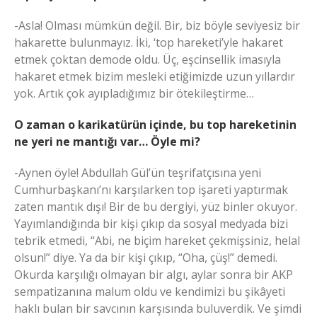
-Asla! Olması mümkün değil. Bir, biz böyle seviyesiz bir
hakarette bulunmayız. İki, ‘top hareketi’yle hakaret
etmek çoktan demode oldu. Üç, eşcinsellik imasıyla
hakaret etmek bizim mesleki etiğimizde uzun yıllardır
yok. Artık çok ayıpladığımız bir ötekileştirme…
O zaman o karikatürün içinde, bu top hareketinin
ne yeri ne mantığı var… Öyle mi?
-Aynen öyle! Abdullah Gül’ün teşrifatçısına yeni
Cumhurbaşkanı’nı karşılarken top işareti yaptırmak
zaten mantık dışı! Bir de bu dergiyi, yüz binler okuyor.
Yayımlandığında bir kişi çıkıp da sosyal medyada bizi
tebrik etmedi, “Abi, ne biçim hareket çekmişsiniz, helal
olsun!” diye. Ya da bir kişi çıkıp, “Oha, çüş!” demedi.
Okurda karşılığı olmayan bir algı, aylar sonra bir AKP
sempatizanına malum oldu ve kendimizi bu şikâyeti
haklı bulan bir savcının karşısında buluverdik. Ve şimdi