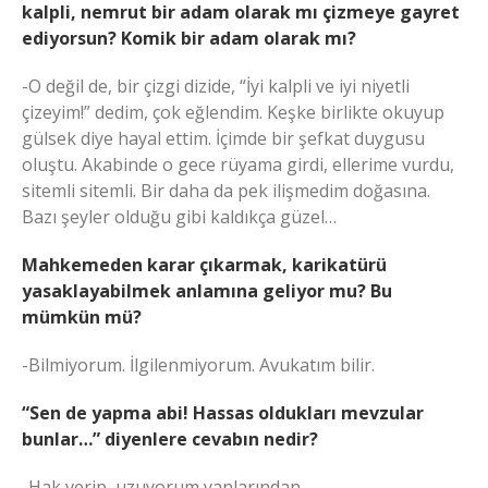
kalpli, nemrut bir adam olarak mı çizmeye gayret
ediyorsun? Komik bir adam olarak mı?
-O değil de, bir çizgi dizide, “İyi kalpli ve iyi niyetli
çizeyim!” dedim, çok eğlendim. Keşke birlikte okuyup
gülsek diye hayal ettim. İçimde bir şefkat duygusu
oluştu. Akabinde o gece rüyama girdi, ellerime vurdu,
sitemli sitemli. Bir daha da pek ilişmedim doğasına.
Bazı şeyler olduğu gibi kaldıkça güzel…
Mahkemeden karar çıkarmak, karikatürü
yasaklayabilmek anlamına geliyor mu? Bu
mümkün mü?
-Bilmiyorum. İlgilenmiyorum. Avukatım bilir.
“Sen de yapma abi! Hassas oldukları mevzular
bunlar…” diyenlere cevabın nedir?
-Hak verip, uzuyorum yanlarından…