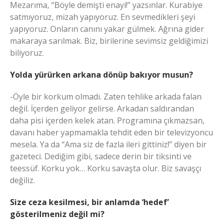
Mezarıma, “Böyle demişti enayi!” yazsınlar. Kurabiye
satmıyoruz, mizah yapıyoruz. En sevmedikleri şeyi
yapıyoruz. Onların canını yakar gülmek. Ağrına gider
makaraya sarılmak. Biz, birilerine sevimsiz geldiğimizi
biliyoruz.
Yolda yürürken arkana dönüp bakıyor musun?
-Öyle bir korkum olmadı. Zaten tehlike arkada falan
değil. İçerden geliyor gelirse. Arkadan saldırandan
daha pisi içerden kelek atan. Programına çıkmazsan,
davanı haber yapmamakla tehdit eden bir televizyoncu
mesela. Ya da “Ama siz de fazla ileri gittiniz!” diyen bir
gazeteci. Dediğim gibi, sadece derin bir tiksinti ve
teessüf. Korku yok… Korku savaşta olur. Biz savaşçı
değiliz.
Size ceza kesilmesi, bir anlamda ‘hedef’
gösterilmeniz değil mi?