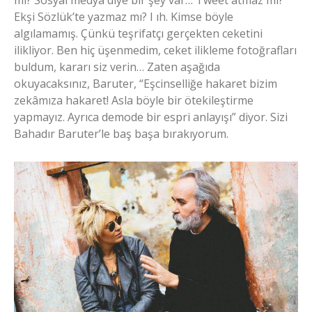
mi? Sosyal medya diye bir şey var… Tweet atmaz mı?
Ekşi Sözlük’te yazmaz mı? I ıh. Kimse böyle
algılamamış. Çünkü teşrifatçı gerçekten ceketini
ilikliyor. Ben hiç üşenmedim, ceket ilikleme fotoğrafları
buldum, kararı siz verin… Zaten aşağıda
okuyacaksınız, Baruter, “Eşcinselliğe hakaret bizim
zekâmıza hakaret! Asla böyle bir ötekileştirme
yapmayız. Ayrıca demode bir espri anlayışı” diyor. Sizi
Bahadır Baruter’le baş başa bırakıyorum.