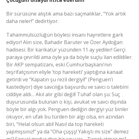
Çocuğum olsaydı iltica ederdim
Bir sürüsüne alıştık ama bazı saçmalıklar, “Yok artık
daha neler!” dedirtiyor.
Tahammülsüzlüğün böylesi insanı hayretlere gark
ediyor! Alın size, Bahadır Baruter ve Özer Aydoğan
hadisesi. Bir karikatür yüzünden 11 ay yediler! Gerçi
paraya çevrildi ama öyle ya da böyle suçlu ilan edildiler.
Bir AKP sempatizanı, eski Cumhurbaşkanı’nın
teşrifatçısının eliyle ‘top hareketi’ yaptığına kanaat
getirdi ve “Kapatın şu rezil dergiyi!” (Penguen’i
kastediyor) diye savcılığa başvurdu ve savcı o talebini
ciddiye aldı… Akıl alır gibi değil! Tuhaf olan şu: Suç
duyurusunda bulunan o kişi, avukat ve savcı dışında
böyle bir algı yok. Penguen dediğin dergiyi yüz binler
okuyor, en ufak bu türden bir algı olsa, en azından
biri, “Helal olsun abi! Nasıl da top hareketi
yapmışsınız!” ya da “Oha çüşşş! Yakıştı mı size” demez