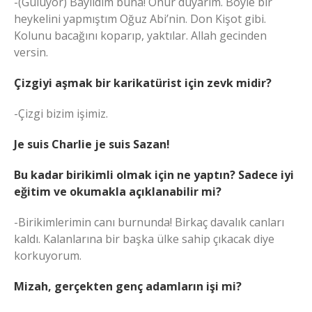
-(Gülüyor) Bayıldım buna! Onur duyarım. Böyle bir
heykelini yapmıştım Oğuz Abi’nin. Don Kişot gibi.
Kolunu bacağını koparıp, yaktılar. Allah gecinden
versin.
Çizgiyi aşmak bir karikatürist için zevk midir?
-Çizgi bizim işimiz.
Je suis Charlie je suis Sazan!
Bu kadar birikimli olmak için ne yaptın? Sadece iyi
eğitim ve okumakla açıklanabilir mi?
-Birikimlerimin canı burnunda! Birkaç davalık canları
kaldı. Kalanlarına bir başka ülke sahip çıkacak diye
korkuyorum.
Mizah, gerçekten genç adamların işi mi?