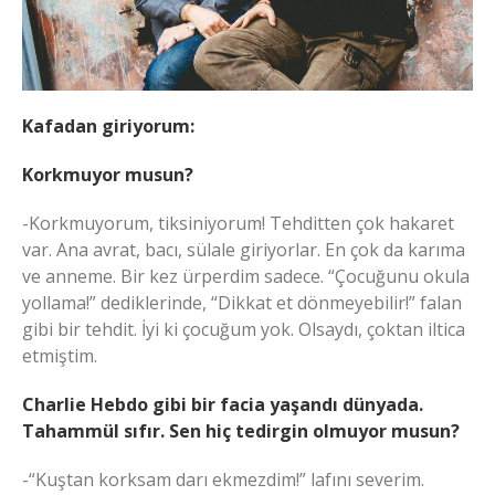
Kafadan giriyorum:
Korkmuyor musun?
-Korkmuyorum, tiksiniyorum! Tehditten çok hakaret
var. Ana avrat, bacı, sülale giriyorlar. En çok da karıma
ve anneme. Bir kez ürperdim sadece. “Çocuğunu okula
yollama!” dediklerinde, “Dikkat et dönmeyebilir!” falan
gibi bir tehdit. İyi ki çocuğum yok. Olsaydı, çoktan iltica
etmiştim.
Charlie Hebdo gibi bir facia yaşandı dünyada.
Tahammül sıfır. Sen hiç tedirgin olmuyor musun?
-“Kuştan korksam darı ekmezdim!” lafını severim.