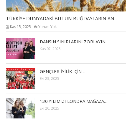
TÜRKİYE DÜNYADAKİ BÜTÜN BUĞDAYLARIN AN...
Kas 15, 2025
Yorum Yok
DANSIN SINIRLARINI ZORLAYIN
Kas 07, 2025
GENÇLER İYİLİK İÇİN ...
Eki 23, 2025
130.YILIMIZI LONDRA MAĞAZA...
Eki 20, 2025