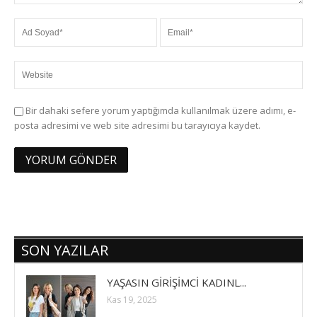
Bir dahaki sefere yorum yaptığımda kullanılmak üzere adımı, e-
posta adresimi ve web site adresimi bu tarayıcıya kaydet.
SON YAZILAR
YAŞASIN GİRİŞİMCİ KADINL...
Kas 19, 2025