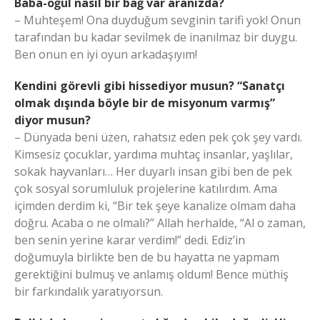
Baba-oğul nasıl bir bağ var aranızda?
– Muhteşem! Ona duyduğum sevginin tarifi yok! Onun
tarafından bu kadar sevilmek de inanılmaz bir duygu.
Ben onun en iyi oyun arkadaşıyım!
Kendini görevli gibi hissediyor musun? “Sanatçı
olmak dışında böyle bir de misyonum varmış”
diyor musun?
– Dünyada beni üzen, rahatsız eden pek çok şey vardı.
Kimsesiz çocuklar, yardıma muhtaç insanlar, yaşlılar,
sokak hayvanları… Her duyarlı insan gibi ben de pek
çok sosyal sorumluluk projelerine katılırdım. Ama
içimden derdim ki, “Bir tek şeye kanalize olmam daha
doğru. Acaba o ne olmalı?” Allah herhalde, “Al o zaman,
ben senin yerine karar verdim!” dedi. Ediz’in
doğumuyla birlikte ben de bu hayatta ne yapmam
gerektiğini bulmuş ve anlamış oldum! Bence müthiş
bir farkındalık yaratıyorsun.