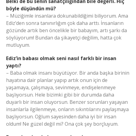
Belki de bu senin sanatçılığından bile değerli. Hiç
böyle düşündün mü?
– Müziğimle insanlara dokunabildiğimi biliyorum. Ama
Ediz’den sonra tanınırlığım çok daha arttı. İnsanların
gözünde artık ben öncelikle bir babayım, artı şarkı da
söylüyorum! Bundan da şikayetçi değilim, hatta çok
mutluyum.
Ediz’in babası olmak seni nasıl farklı bir insan
yaptı?
– Baba olmak insanı büyütüyor. Bir anda başka birinin
hayatına dair planlar yapıp artık onun için de
yaşamaya, çalışmaya, sevinmeye, endişelenmeye
başlıyorsun. Hele bizimki gibi bir durumda daha
duyarlı bir insan oluyorsun. Benzer sorunları yaşayan
insanlarla ilgilenmeye, onların sıkıntılarını paylaşmaya
başlıyorsun. Oğlum sayesinden daha iyi bir insan
oldum! Ne güzel değil mi? Ona çok şey borçluyum.