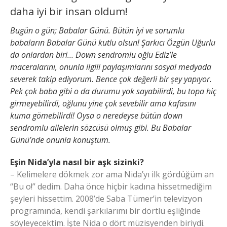
daha iyi bir insan oldum!
Bugün o gün; Babalar Günü. Bütün iyi ve sorumlu
babaların Babalar Günü kutlu olsun! Şarkıcı Özgün Uğurlu
da onlardan biri… Down sendromlu oğlu Ediz’le
maceralarını, onunla ilgili paylaşımlarını sosyal medyada
severek takip ediyorum. Bence çok değerli bir şey yapıyor.
Pek çok baba gibi o da durumu yok sayabilirdi, bu topa hiç
girmeyebilirdi, oğlunu yine çok sevebilir ama kafasını
kuma gömebilirdi! Oysa o neredeyse bütün down
sendromlu ailelerin sözcüsü olmuş gibi. Bu Babalar
Günü’nde onunla konuştum.
Eşin Nida’yla nasıl bir aşk sizinki?
– Kelimelere dökmek zor ama Nida’yı ilk gördüğüm an
“Bu o!” dedim. Daha önce hiçbir kadına hissetmediğim
şeyleri hissettim. 2008’de Saba Tümer’in televizyon
programında, kendi şarkılarımı bir dörtlü eşliğinde
söyleyecektim. İşte Nida o dört müzisyenden biriydi.