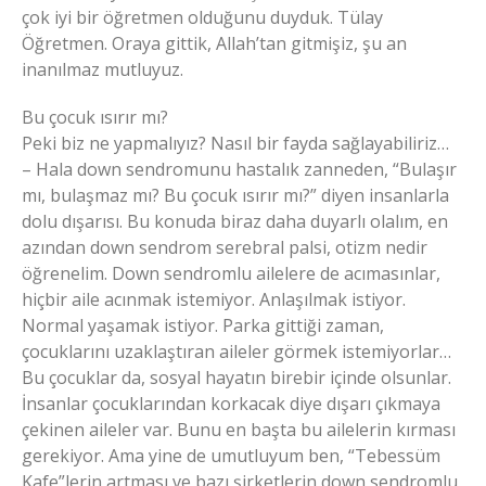
çok iyi bir öğretmen olduğunu duyduk. Tülay
Öğretmen. Oraya gittik, Allah’tan gitmişiz, şu an
inanılmaz mutluyuz.
Bu çocuk ısırır mı?
Peki biz ne yapmalıyız? Nasıl bir fayda sağlayabiliriz…
– Hala down sendromunu hastalık zanneden, “Bulaşır
mı, bulaşmaz mı? Bu çocuk ısırır mı?” diyen insanlarla
dolu dışarısı. Bu konuda biraz daha duyarlı olalım, en
azından down sendrom serebral palsi, otizm nedir
öğrenelim. Down sendromlu ailelere de acımasınlar,
hiçbir aile acınmak istemiyor. Anlaşılmak istiyor.
Normal yaşamak istiyor. Parka gittiği zaman,
çocuklarını uzaklaştıran aileler görmek istemiyorlar…
Bu çocuklar da, sosyal hayatın birebir içinde olsunlar.
İnsanlar çocuklarından korkacak diye dışarı çıkmaya
çekinen aileler var. Bunu en başta bu ailelerin kırması
gerekiyor. Ama yine de umutluyum ben, “Tebessüm
Kafe”lerin artması ve bazı şirketlerin down sendromlu