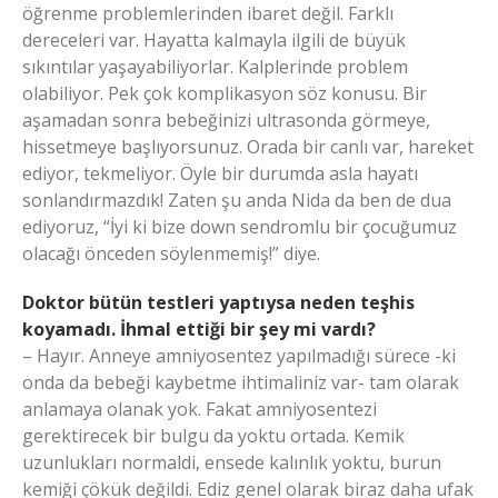
öğrenme problemlerinden ibaret değil. Farklı
dereceleri var. Hayatta kalmayla ilgili de büyük
sıkıntılar yaşayabiliyorlar. Kalplerinde problem
olabiliyor. Pek çok komplikasyon söz konusu. Bir
aşamadan sonra bebeğinizi ultrasonda görmeye,
hissetmeye başlıyorsunuz. Orada bir canlı var, hareket
ediyor, tekmeliyor. Öyle bir durumda asla hayatı
sonlandırmazdık! Zaten şu anda Nida da ben de dua
ediyoruz, “İyi ki bize down sendromlu bir çocuğumuz
olacağı önceden söylenmemiş!” diye.
Doktor bütün testleri yaptıysa neden teşhis
koyamadı. İhmal ettiği bir şey mi vardı?
– Hayır. Anneye amniyosentez yapılmadığı sürece -ki
onda da bebeği kaybetme ihtimaliniz var- tam olarak
anlamaya olanak yok. Fakat amniyosentezi
gerektirecek bir bulgu da yoktu ortada. Kemik
uzunlukları normaldi, ensede kalınlık yoktu, burun
kemiği çökük değildi. Ediz genel olarak biraz daha ufak