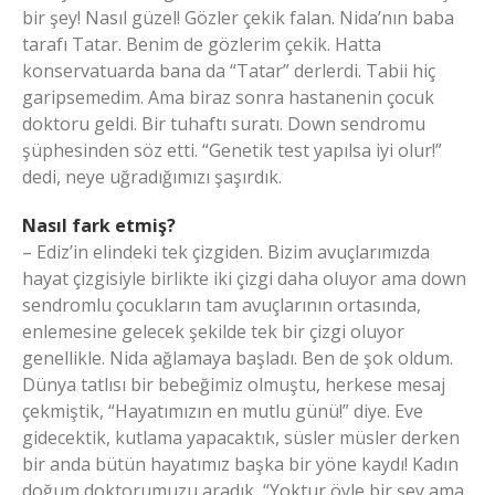
bir şey! Nasıl güzel! Gözler çekik falan. Nida’nın baba
tarafı Tatar. Benim de gözlerim çekik. Hatta
konservatuarda bana da “Tatar” derlerdi. Tabii hiç
garipsemedim. Ama biraz sonra hastanenin çocuk
doktoru geldi. Bir tuhaftı suratı. Down sendromu
şüphesinden söz etti. “Genetik test yapılsa iyi olur!”
dedi, neye uğradığımızı şaşırdık.
Nasıl fark etmiş?
– Ediz’in elindeki tek çizgiden. Bizim avuçlarımızda
hayat çizgisiyle birlikte iki çizgi daha oluyor ama down
sendromlu çocukların tam avuçlarının ortasında,
enlemesine gelecek şekilde tek bir çizgi oluyor
genellikle. Nida ağlamaya başladı. Ben de şok oldum.
Dünya tatlısı bir bebeğimiz olmuştu, herkese mesaj
çekmiştik, “Hayatımızın en mutlu günü!” diye. Eve
gidecektik, kutlama yapacaktık, süsler müsler derken
bir anda bütün hayatımız başka bir yöne kaydı! Kadın
doğum doktorumuzu aradık, “Yoktur öyle bir şey ama