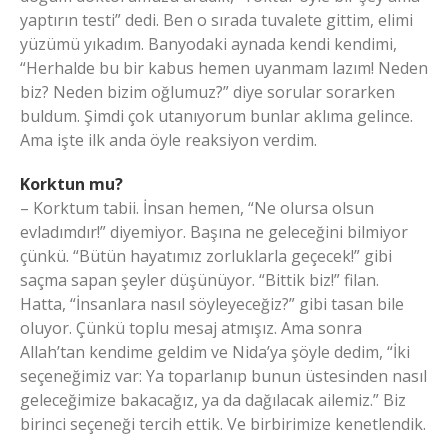
yaptırın testi” dedi. Ben o sırada tuvalete gittim, elimi
yüzümü yıkadım. Banyodaki aynada kendi kendimi,
“Herhalde bu bir kabus hemen uyanmam lazım! Neden
biz? Neden bizim oğlumuz?” diye sorular sorarken
buldum. Şimdi çok utanıyorum bunlar aklıma gelince.
Ama işte ilk anda öyle reaksiyon verdim.
Korktun mu?
– Korktum tabii. İnsan hemen, “Ne olursa olsun
evladımdır!” diyemiyor. Başına ne geleceğini bilmiyor
çünkü. “Bütün hayatımız zorluklarla geçecek!” gibi
saçma sapan şeyler düşünüyor. “Bittik biz!” filan.
Hatta, “İnsanlara nasıl söyleyeceğiz?” gibi tasan bile
oluyor. Çünkü toplu mesaj atmışız. Ama sonra
Allah’tan kendime geldim ve Nida’ya şöyle dedim, “İki
seçeneğimiz var: Ya toparlanıp bunun üstesinden nasıl
geleceğimize bakacağız, ya da dağılacak ailemiz.” Biz
birinci seçeneği tercih ettik. Ve birbirimize kenetlendik.