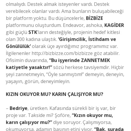
olmalıydı. Destek almak isteyenler vardı. Destek
verebilecek olanlar vardı. Ama bunların buluşabileceği
bir platform yoktu. Bu düşüncelerle,
BİZBİZE
platformunu oluşturdum. Endeavor, ashoka,
KAGİDER
gibi güçlü
STK
’ların desteğiyle, projenin hedef kitlesi
olan 300 kadına ulaştık.
‘Girişimcilik, İstihdam ve
Gönülülük’
olarak üçe ayırdığımız programımız var.
İlgilenenler http://bizbizze.com/bizbizze göz atabilir.
Ofisimin duvarında,
“Bu işyerinde ZANNETMEK
katiyetle yasaktır!”
sözü herkese tavsiyemdir. Hiçbir
şeyi zannetmeyin, “Öyle sanmıştım!” demeyin, deneyin,
yaşayın, görün, deneyimleyin.
KIZIN OKUYOR MU? KARIN ÇALIŞIYOR MU?
–
Bedriye
, üretken. Kafasında sürekli bir iş var, bir
proje var. Takside mi? Şoföre,
“Kızın okuyor mu,
karın çalışıyor mu?”
diye soruyor. Çalışmıyorsa,
okumuyorsa, adamın başının etini yiyor.
“Bak, şurada