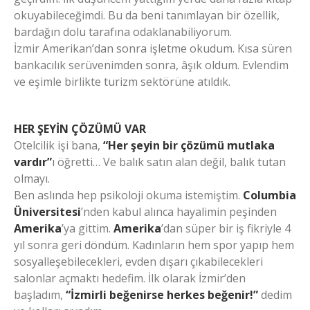
okuyabileceğimdi. Bu da beni tanımlayan bir özellik,
bardağın dolu tarafına odaklanabiliyorum.
İzmir Amerikan’dan sonra işletme okudum. Kısa süren
bankacılık serüvenimden sonra, âşık oldum. Evlendim
ve eşimle birlikte turizm sektörüne atıldık.
HER ŞEYİN ÇÖZÜMÜ VAR
Otelcilik işi bana,
“Her şeyin bir çözümü mutlaka
vardır”
ı öğretti… Ve balık satın alan değil, balık tutan
olmayı.
Ben aslında hep psikoloji okuma istemiştim.
Columbia
Üniversitesi
’nden kabul alınca hayalimin peşinden
Amerika
’ya gittim.
Amerika
’dan süper bir iş fikriyle 4
yıl sonra geri döndüm. Kadınların hem spor yapıp hem
sosyalleşebilecekleri, evden dışarı çıkabilecekleri
salonlar açmaktı hedefim. İlk olarak İzmir’den
başladım,
“İzmirli beğenirse herkes beğenir!”
dedim