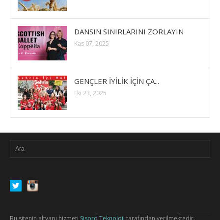
DANSIN SINIRLARINI ZORLAYIN
Kas 07, 2025
GENÇLER İYİLİK İÇİN ÇA...
Eki 23, 2025
Bu sitenin altyapı hizmeti
Sisord Teknoloji
tarafından verilmektedir.