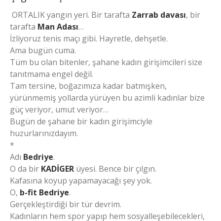
ORTALIK yangın yeri. Bir tarafta
Zarrab davası
, bir
tarafta
Man Adası
…
İzliyoruz tenis maçı gibi. Hayretle, dehşetle.
Ama bugün cuma.
Tüm bu olan bitenler, şahane kadın girişimcileri size
tanıtmama engel değil.
Tam tersine, boğazımıza kadar batmışken,
yürünmemiş yollarda yürüyen bu azimli kadınlar bize
güç veriyor, umut veriyor…
Bugün de şahane bir kadın girişimciyle
huzurlarınızdayım.
*
Adı
Bedriye
.
O da bir
KADİGER
üyesi. Bence bir çılgın.
Kafasına koyup yapamayacağı şey yok.
O,
b-fit Bedriye
.
Gerçekleştirdiği bir tür devrim.
Kadınların hem spor yapıp hem sosyalleşebilecekleri,