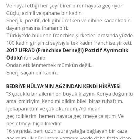
Ve hayal ettiği her şeyi birer birer hayata geçiriyor.
Güçlü, azimli ve şahane bir kadın.
Enerjik, pozitif, deli gibi üretken ve dibine kadar kadın
dayanışmasına inanan biri.
Türkiye’de bulunan franchise şirketleri arasında yüzde
100 kadın girişimci sayısıyla tek kadın franchise şirketi.
2017 UFRAD (Franchise Derneği) Pozitif Ayrımcılık
Ödülü’
nün sahibi.
Ondan etkilenmemek mümkün değil…
Enerji saçan bir kadın…
BEDRİYE HÜLYA’NIN AĞZINDAN KENDİ HİKÂYESİ
“3 çocuklu bir ailenin en büyük kızıyım. Konya doğumlu
ama İzmirliyim. Kendimi bildim bileli biraz tuhaftım.
İçekapanıktım ve çok okurdum. Aklımdan
geçirdiklerimi hemen hayata geçirmeye çalıştım. Ve
pes etmeyi hiç bilmedim.
16 yaşında, beni uzun süre yatağa bağlayan bir kaza
geçirdim. İlk düşüncem yattığım yerde daha fazla kitap