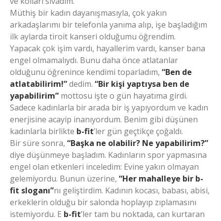
ve kolları sıvadım.
Müthiş bir kadın dayanışmasıyla, çok yakın
arkadaşlarımı bir telefonla yanıma alıp, işe başladığım
ilk aylarda tiroit kanseri olduğumu öğrendim.
Yapacak çok işim vardı, hayallerim vardı, kanser bana
engel olmamalıydı. Bunu daha önce atlatanlar
olduğunu öğrenince kendimi toparladım,
“Ben de
atlatabilirim!”
dedim.
“Bir kişi yaptıysa ben de
yapabilirim”
mottosu işte o gün hayatıma girdi.
Sadece kadınlarla bir arada bir iş yapıyordum ve kadın
enerjisine acayip inanıyordum. Benim gibi düşünen
kadınlarla birlikte
b-fit
’ler gün geçtikçe çoğaldı.
Bir süre sonra,
“Başka ne olabilir? Ne yapabilirim?”
diye düşünmeye başladım. Kadınların spor yapmasına
engel olan etkenleri inceledim: Evine yakın olmayan
gelemiyordu. Bunun üzerine,
“Her mahalleye bir b-
fit sloganı”
nı geliştirdim. Kadının kocası, babası, abisi,
erkeklerin olduğu bir salonda hoplayıp zıplamasını
istemiyordu. E
b-fit
’ler tam bu noktada, can kurtaran