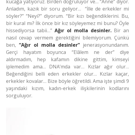
kucağa yatıyoruz. Birden doğruluyor ve… “Anne” diyor.
Anladım, kazık bir soru geliyor… “İlle de erkekler mi
söyler?” “Neyi?” diyorum. “Bir kızı beğendiklerini. Bu,
bir kural mı? İlk önce bir kız söyleyemez mi bunu? Öyle
hissediyorsa tabii…”
Ağır ol molla desinler.
Bir an
nasıl cevap vermem gerektiğini bilemiyorum. Çünkü
ben,
“Ağır ol molla desinler”
jenerasyonundanım.
Gerçi hayatım boyunca “Elâlem ne der” diye
aldırmadım, hep kafamın dikine gittim, kimseyi
iplemedim ama… DNA’mda var… Kızlar ağır olur…
Beğendiğini belli eden erkekler olur… Kızlar kaçar,
erkekler kovalar… Bize böyle öğretildi. Ama işte şimdi 9
yaşındaki kızım, kadın-erkek ilişkilerinin kodlarını
sorguluyor.