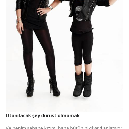
Utanılacak şey dürüst olmamak
Ve benim şahane kızım, bana bütün hikâyeyi anlatıyor.