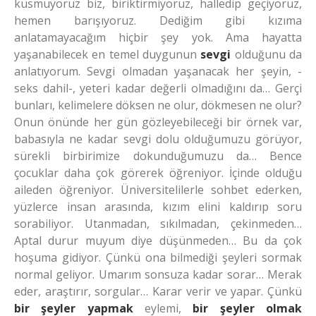
küsmüyoruz biz, biriktirmiyoruz, halledip geçiyoruz,
hemen barışıyoruz. Dediğim gibi kızıma
anlatamayacağım hiçbir şey yok. Ama hayatta
yaşanabilecek en temel duygunun
sevgi
olduğunu da
anlatıyorum. Sevgi olmadan yaşanacak her şeyin, -
seks dahil-, yeteri kadar değerli olmadığını da… Gerçi
bunları, kelimelere döksen ne olur, dökmesen ne olur?
Onun önünde her gün gözleyebileceği bir örnek var,
babasıyla ne kadar sevgi dolu olduğumuzu görüyor,
sürekli birbirimize dokunduğumuzu da… Bence
çocuklar daha çok görerek öğreniyor. İçinde olduğu
aileden öğreniyor. Üniversitelilerle sohbet ederken,
yüzlerce insan arasında, kızım elini kaldırıp soru
sorabiliyor. Utanmadan, sıkılmadan, çekinmeden…
Aptal durur muyum diye düşünmeden… Bu da çok
hoşuma gidiyor. Çünkü ona bilmediği şeyleri sormak
normal geliyor. Umarım sonsuza kadar sorar… Merak
eder, araştırır, sorgular… Karar verir ve yapar. Çünkü
bir şeyler yapmak
eylemi,
bir şeyler olmak