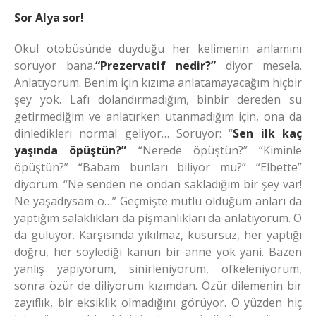
Sor Alya sor!
Okul otobüsünde duyduğu her kelimenin anlamını
soruyor bana.
“Prezervatif nedir?”
diyor mesela.
Anlatıyorum. Benim için kızıma anlatamayacağım hiçbir
şey yok. Lafı dolandırmadığım, binbir dereden su
getirmediğim ve anlatırken utanmadığım için, ona da
dinledikleri normal geliyor… Soruyor: “
Sen ilk kaç
yaşında öpüştün?”
“Nerede öpüştün?” “Kiminle
öpüştün?” “Babam bunları biliyor mu?” “Elbette”
diyorum. “Ne senden ne ondan sakladığım bir şey var!
Ne yaşadıysam o…” Geçmişte mutlu olduğum anları da
yaptığım salaklıkları da pişmanlıkları da anlatıyorum. O
da gülüyor. Karşısında yıkılmaz, kusursuz, her yaptığı
doğru, her söylediği kanun bir anne yok yani. Bazen
yanlış yapıyorum, sinirleniyorum, öfkeleniyorum,
sonra özür de diliyorum kızımdan. Özür dilemenin bir
zayıflık, bir eksiklik olmadığını görüyor. O yüzden hiç