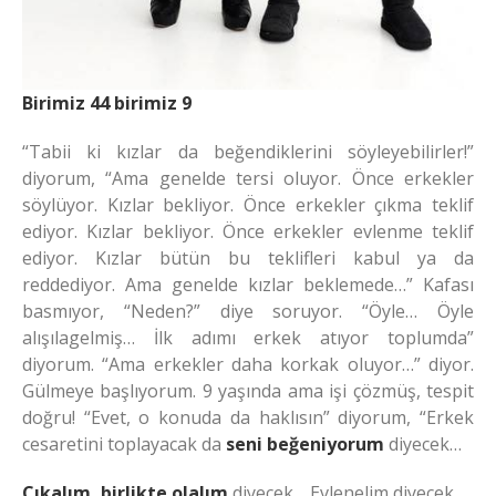
B
irimiz 44 birimiz 9
“Tabii ki kızlar da beğendiklerini söyleyebilirler!”
diyorum, “Ama genelde tersi oluyor. Önce erkekler
söylüyor. Kızlar bekliyor. Önce erkekler çıkma teklif
ediyor. Kızlar bekliyor. Önce erkekler evlenme teklif
ediyor. Kızlar bütün bu teklifleri kabul ya da
reddediyor. Ama genelde kızlar beklemede…” Kafası
basmıyor, “Neden?” diye soruyor. “Öyle… Öyle
alışılagelmiş… İlk adımı erkek atıyor toplumda”
diyorum. “Ama erkekler daha korkak oluyor…” diyor.
Gülmeye başlıyorum. 9 yaşında ama işi çözmüş, tespit
doğru! “Evet, o konuda da haklısın” diyorum, “Erkek
cesaretini toplayacak da
seni beğeniyorum
diyecek…
Çıkalım, birlikte olalım
diyecek… Evlenelim diyecek…