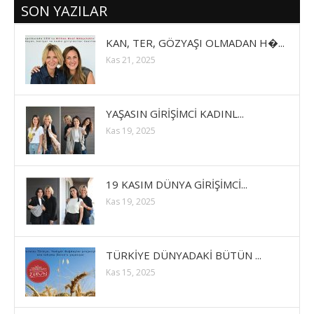
SON YAZILAR
KAN, TER, GÖZYAŞI OLMADAN H�...
Kas 21, 2025
YAŞASIN GİRİŞİMCİ KADINL...
Kas 19, 2025
19 KASIM DÜNYA GİRİŞİMCİ...
Kas 19, 2025
TÜRKİYE DÜNYADAKİ BÜTÜN ...
Kas 15, 2025