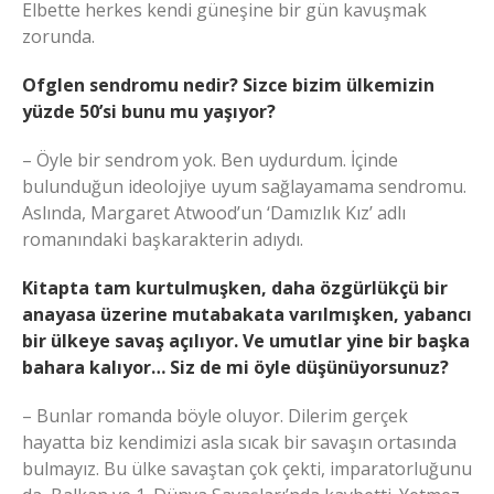
Elbette herkes kendi güneşine bir gün kavuşmak
zorunda.
Ofglen sendromu nedir? Sizce bizim ülkemizin
yüzde 50’si bunu mu yaşıyor?
– Öyle bir sendrom yok. Ben uydurdum. İçinde
bulunduğun ideolojiye uyum sağlayamama sendromu.
Aslında, Margaret Atwood’un ‘Damızlık Kız’ adlı
romanındaki başkarakterin adıydı.
Kitapta tam kurtulmuşken, daha özgürlükçü bir
anayasa üzerine mutabakata varılmışken, yabancı
bir ülkeye savaş açılıyor. Ve umutlar yine bir başka
bahara kalıyor… Siz de mi öyle düşünüyorsunuz?
– Bunlar romanda böyle oluyor. Dilerim gerçek
hayatta biz kendimizi asla sıcak bir savaşın ortasında
bulmayız. Bu ülke savaştan çok çekti, imparatorluğunu