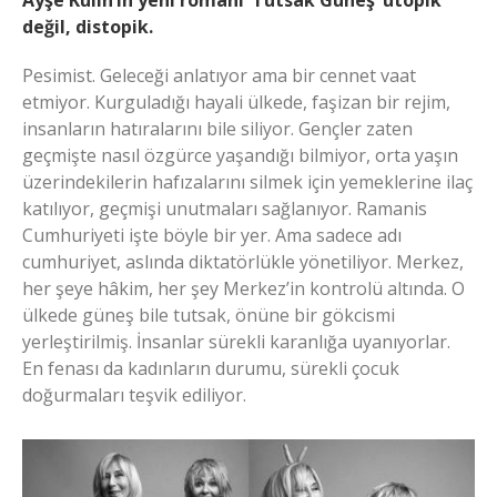
Ayşe Kulin’in yeni romanı ‘Tutsak Güneş’ ütopik
değil, distopik.
Pesimist. Geleceği anlatıyor ama bir cennet vaat
etmiyor. Kurguladığı hayali ülkede, faşizan bir rejim,
insanların hatıralarını bile siliyor. Gençler zaten
geçmişte nasıl özgürce yaşandığı bilmiyor, orta yaşın
üzerindekilerin hafızalarını silmek için yemeklerine ilaç
katılıyor, geçmişi unutmaları sağlanıyor. Ramanis
Cumhuriyeti işte böyle bir yer. Ama sadece adı
cumhuriyet, aslında diktatörlükle yönetiliyor. Merkez,
her şeye hâkim, her şey Merkez’in kontrolü altında. O
ülkede güneş bile tutsak, önüne bir gökcismi
yerleştirilmiş. İnsanlar sürekli karanlığa uyanıyorlar.
En fenası da kadınların durumu, sürekli çocuk
doğurmaları teşvik ediliyor.