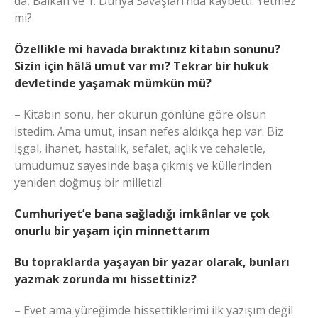
da, Balkan ve 1. Dünya Savaşları’nda kaybetti. Yetmez
mi?
Özellikle mi havada bıraktınız kitabın sonunu?
Sizin için hâlâ umut var mı? Tekrar bir hukuk
devletinde yaşamak mümkün mü?
– Kitabın sonu, her okurun gönlüne göre olsun
istedim. Ama umut, insan nefes aldıkça hep var. Biz
işgal, ihanet, hastalık, sefalet, açlık ve cehaletle,
umudumuz sayesinde başa çıkmış ve küllerinden
yeniden doğmuş bir milletiz!
Cumhuriyet’e bana sağladığı imkânlar ve çok
onurlu bir yaşam için minnettarım
Bu topraklarda yaşayan bir yazar olarak, bunları
yazmak zorunda mı hissettiniz?
– Evet ama yüreğimde hissettiklerimi ilk yazışım değil