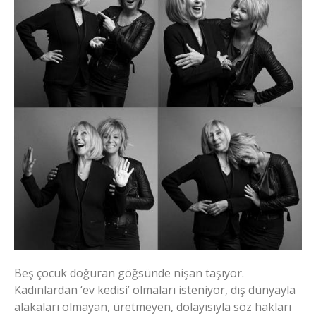
Beş çocuk doğuran göğsünde nişan taşıyor.
Kadınlardan ‘ev kedisi’ olmaları isteniyor, dış dünyayla
alakaları olmayan, üretmeyen, dolayısıyla söz hakları