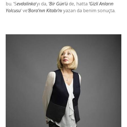
bu. ‘S
evdalinka
‘yı da,
‘Bir Gün’ü
de, hatta
‘Gizli Anların
Yolcusu
‘ ve
‘Bora’nın Kitabı’nı
yazan da benim sonuçta.