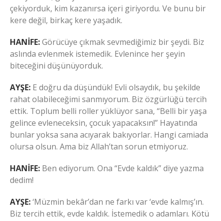
çekiyorduk, kim kazanırsa içeri giriyordu. Ve bunu bir
kere değil, birkaç kere yaşadık.
HANİFE:
Görücüye çıkmak sevmediğimiz bir şeydi. Biz
aslında evlenmek istemedik. Evlenince her şeyin
biteceğini düşünüyorduk.
AYŞE:
E doğru da düşündük! Evli olsaydık, bu şekilde
rahat olabileceğimi sanmıyorum. Biz özgürlüğü tercih
ettik. Toplum belli roller yüklüyor sana, “Belli bir yaşa
gelince evleneceksin, çocuk yapacaksın!” Hayatında
bunlar yoksa sana acıyarak bakıyorlar. Hangi camiada
olursa olsun. Ama biz Allah’tan sorun etmiyoruz.
HANİFE:
Ben ediyorum. Ona “Evde kaldık” diye yazma
dedim!
AYŞE:
‘Müzmin bekâr’dan ne farkı var ‘evde kalmış’ın.
Biz tercih ettik, evde kaldık. İstemedik o adamları. Kötü