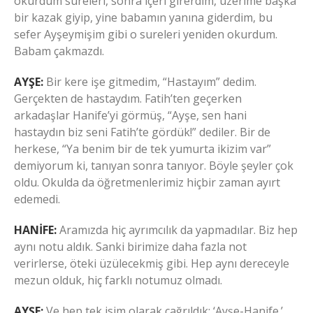
okurdum sureleri, sonra içeri girerdim, üzerime başka
bir kazak giyip, yine babamın yanına giderdim, bu
sefer Ayşeymişim gibi o sureleri yeniden okurdum.
Babam çakmazdı.
AYŞE:
Bir kere işe gitmedim, “Hastayım” dedim.
Gerçekten de hastaydım. Fatih’ten geçerken
arkadaşlar Hanife’yi görmüş, “Ayşe, sen hani
hastaydın biz seni Fatih’te gördük!” dediler. Bir de
herkese, “Ya benim bir de tek yumurta ikizim var”
demiyorum ki, tanıyan sonra tanıyor. Böyle şeyler çok
oldu. Okulda da öğretmenlerimiz hiçbir zaman ayırt
edemedi.
HANİFE:
Aramızda hiç ayrımcılık da yapmadılar. Biz hep
aynı notu aldık. Sanki birimize daha fazla not
verirlerse, öteki üzülecekmiş gibi. Hep aynı dereceyle
mezun olduk, hiç farklı notumuz olmadı.
AYŞE:
Ve hep tek isim olarak çağrıldık: ‘Ayşe-Hanife.’