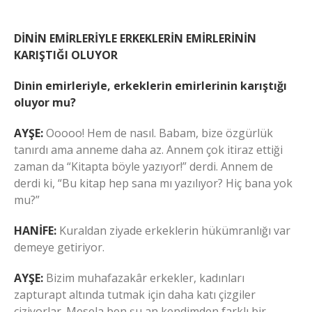
DİNİN EMİRLERİYLE ERKEKLERİN EMİRLERİNİN
KARIŞTIĞI OLUYOR
Dinin emirleriyle, erkeklerin emirlerinin karıştığı
oluyor mu?
AYŞE:
Ooooo! Hem de nasıl. Babam, bize özgürlük
tanırdı ama anneme daha az. Annem çok itiraz ettiği
zaman da “Kitapta böyle yazıyor!” derdi. Annem de
derdi ki, “Bu kitap hep sana mı yazılıyor? Hiç bana yok
mu?”
HANİFE:
Kuraldan ziyade erkeklerin hükümranlığı var
demeye getiriyor.
AYŞE:
Bizim muhafazakâr erkekler, kadınları
zapturapt altında tutmak için daha katı çizgiler
çiziyorlar. Mesela ben şu an kendimden farklı bir