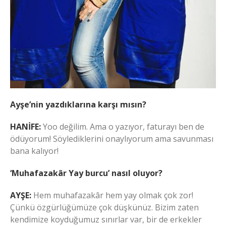
Ayşe’nin yazdıklarına karşı mısın?
HANİFE:
Yoo değilim. Ama o yazıyor, faturayı ben de
ödüyorum! Söylediklerini onaylıyorum ama savunması
bana kalıyor!
‘Muhafazakâr Yay burcu’ nasıl oluyor?
AYŞE:
Hem muhafazakâr hem yay olmak çok zor!
Çünkü özgürlüğümüze çok düşkünüz. Bizim zaten
kendimize koyduğumuz sınırlar var, bir de erkekler