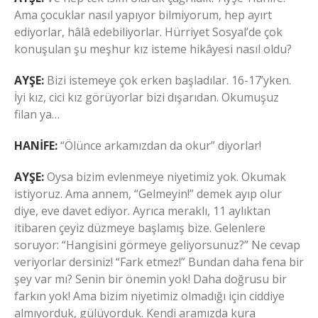
Ama çocuklar nasıl yapıyor bilmiyorum, hep ayırt
ediyorlar, hâlâ edebiliyorlar. Hürriyet Sosyal’de çok
konuşulan şu meşhur kız isteme hikâyesi nasıl oldu?
AYŞE:
Bizi istemeye çok erken başladılar. 16-17’yken.
İyi kız, cici kız görüyorlar bizi dışarıdan. Okumuşuz
filan ya…
HANİFE:
“Ölünce arkamızdan da okur” diyorlar!
AYŞE:
Oysa bizim evlenmeye niyetimiz yok. Okumak
istiyoruz. Ama annem, “Gelmeyin!” demek ayıp olur
diye, eve davet ediyor. Ayrıca meraklı, 11 aylıktan
itibaren çeyiz düzmeye başlamış bize. Gelenlere
soruyor: “Hangisini görmeye geliyorsunuz?” Ne cevap
veriyorlar dersiniz! “Fark etmez!” Bundan daha fena bir
şey var mı? Senin bir önemin yok! Daha doğrusu bir
farkın yok! Ama bizim niyetimiz olmadığı için ciddiye
almıyorduk, gülüyorduk. Kendi aramızda kura