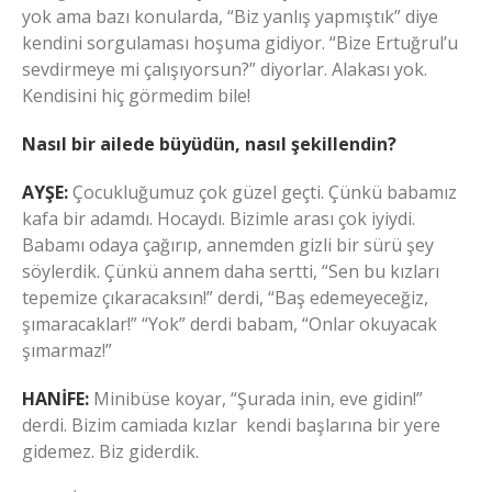
yok ama bazı konularda, “Biz yanlış yapmıştık” diye
kendini sorgulaması hoşuma gidiyor. “Bize Ertuğrul’u
sevdirmeye mi çalışıyorsun?” diyorlar. Alakası yok.
Kendisini hiç görmedim bile!
Nasıl bir ailede büyüdün, nasıl şekillendin?
AYŞE:
Çocukluğumuz çok güzel geçti. Çünkü babamız
kafa bir adamdı. Hocaydı. Bizimle arası çok iyiydi.
Babamı odaya çağırıp, annemden gizli bir sürü şey
söylerdik. Çünkü annem daha sertti, “Sen bu kızları
tepemize çıkaracaksın!” derdi, “Baş edemeyeceğiz,
şımaracaklar!” “Yok” derdi babam, “Onlar okuyacak
şımarmaz!”
HANİFE:
Minibüse koyar, “Şurada inin, eve gidin!”
derdi. Bizim camiada kızlar kendi başlarına bir yere
gidemez. Biz giderdik.