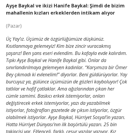
Ayşe Baykal ve ikizi Hanife Baykal: Şimdi de bizim
mahallenin kızları erkeklerden intikam alıyor
(Pazar)
Üç Yay’ız. Üçümüz de özgürlüğümüze düşkünüz.
Kısıtlanmaya gelemeyiz! Kim bize zincir vuracakmış
şaşarız! Ben şans eseri evlendim. Bu kafayla evde kalırdım.
Tıpkı Ayşe Baykal ve Hanife Baykal gibi. Onlar da
sınırlandırılmaya gelemeyen kadınlar. “Karşımıza bir Ömer
Bey çıkmadı ki evlenelim!” diyorlar. Beni güldürüyorlar. Yay
burcuyuz ya, gülünce üçümüzün de gözleri kayboluyor! Çok
tatlılar ve hafif çatlaklar. Ama ağızlarından çıkan her
cümle samimi. Baskıcı erkek istemiyorlar, onları
değiştirecek erkek istemiyorlar, yazı da yazabilmek
istiyorlar, fotoğrafları gazetede de çıksın istiyorlar, özgür
olabilmek istiyorlar. Ayşe Baykal, Hürriyet Sosyal’in yazarı.
Hatta Hürriyet Dünyası’nın ilk başörtülü yazarı. 25 bin
takipçisi var. Eğlenceli, farklı, cesur yazılar yazıyor. Kız