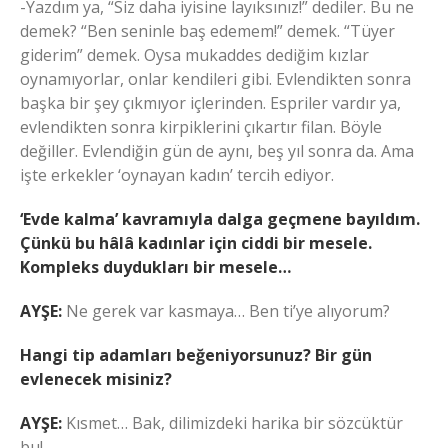
-Yazdım ya, “Siz daha iyisine layıksınız!” dediler. Bu ne
demek? “Ben seninle baş edemem!” demek. “Tüyer
giderim” demek. Oysa mukaddes dediğim kızlar
oynamıyorlar, onlar kendileri gibi. Evlendikten sonra
başka bir şey çıkmıyor içlerinden. Espriler vardır ya,
evlendikten sonra kirpiklerini çıkartır filan. Böyle
değiller. Evlendiğin gün de aynı, beş yıl sonra da. Ama
işte erkekler ‘oynayan kadın’ tercih ediyor.
‘Evde kalma’ kavramıyla dalga geçmene bayıldım.
Çünkü bu hâlâ kadınlar için ciddi bir mesele.
Kompleks duydukları bir mesele…
AYŞE:
Ne gerek var kasmaya… Ben ti’ye alıyorum?
Hangi tip adamları beğeniyorsunuz? Bir gün
evlenecek misiniz?
AYŞE:
Kısmet… Bak, dilimizdeki harika bir sözcüktür
bu!