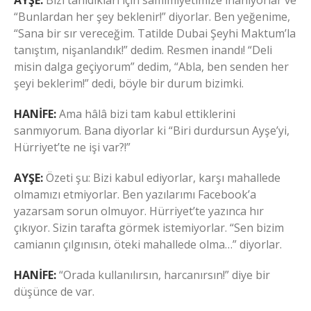
“Bunlardan her şey beklenir!” diyorlar. Ben yeğenime,
“Sana bir sır vereceğim. Tatilde Dubai Şeyhi Maktum’la
tanıştım, nişanlandık!” dedim. Resmen inandı! “Deli
misin dalga geçiyorum” dedim, “Abla, ben senden her
şeyi beklerim!” dedi, böyle bir durum bizimki.
HANİFE:
Ama hâlâ bizi tam kabul ettiklerini
sanmıyorum. Bana diyorlar ki “Biri durdursun Ayşe’yi,
Hürriyet’te ne işi var?!”
AYŞE:
Özeti şu: Bizi kabul ediyorlar, karşı mahallede
olmamızı etmiyorlar. Ben yazılarımı Facebook’a
yazarsam sorun olmuyor. Hürriyet’te yazınca hır
çıkıyor. Sizin tarafta görmek istemiyorlar. “Sen bizim
camianın çılgınısın, öteki mahallede olma…” diyorlar.
HANİFE:
“Orada kullanılırsın, harcanırsın!” diye bir
düşünce de var.