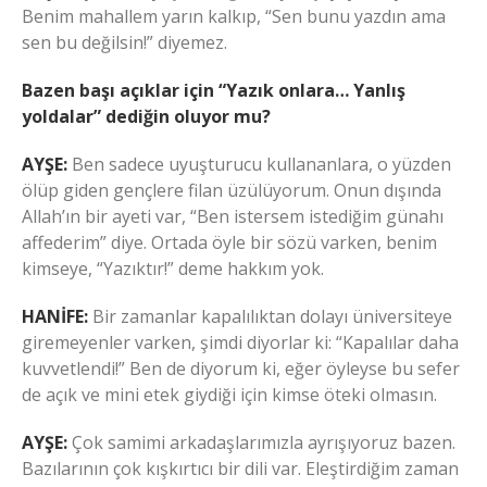
Benim mahallem yarın kalkıp, “Sen bunu yazdın ama
sen bu değilsin!” diyemez.
Bazen başı açıklar için “Yazık onlara… Yanlış
yoldalar” dediğin oluyor mu?
AYŞE:
Ben sadece uyuşturucu kullananlara, o yüzden
ölüp giden gençlere filan üzülüyorum. Onun dışında
Allah’ın bir ayeti var, “Ben istersem istediğim günahı
affederim” diye. Ortada öyle bir sözü varken, benim
kimseye, “Yazıktır!” deme hakkım yok.
HANİFE:
Bir zamanlar kapalılıktan dolayı üniversiteye
giremeyenler varken, şimdi diyorlar ki: “Kapalılar daha
kuvvetlendi!” Ben de diyorum ki, eğer öyleyse bu sefer
de açık ve mini etek giydiği için kimse öteki olmasın.
AYŞE:
Çok samimi arkadaşlarımızla ayrışıyoruz bazen.
Bazılarının çok kışkırtıcı bir dili var. Eleştirdiğim zaman