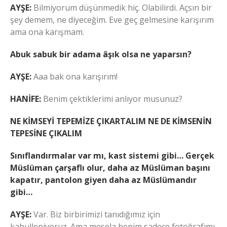
AYŞE:
Bilmiyorum düşünmedik hiç. Olabilirdi. Açsın bir
şey demem, ne diyeceğim. Eve geç gelmesine karışırım
ama ona karışmam.
Abuk sabuk bir adama âşık olsa ne yaparsın?
AYŞE:
Aaa bak ona karışırım!
HANİFE:
Benim çektiklerimi anlıyor musunuz?
NE KİMSEYİ TEPEMİZE ÇIKARTALIM NE DE KİMSENİN
TEPESİNE ÇIKALIM
Sınıflandırmalar var mı, kast sistemi gibi… Gerçek
Müslüman çarşaflı olur, daha az Müslüman başını
kapatır, pantolon giyen daha az Müslümandır
gibi…
AYŞE:
Var. Biz birbirimizi tanıdığımız için
kabulleniyoruz. Ama mesela benim sadece fotoğrafımı