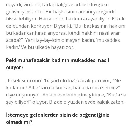
duyarlı, vicdanlı, farkındalığı ve adalet duygusu
gelişmiş insanlar. Bir başkasının acısını yüreğinde
hissedebiliyor. Hatta onun hakkını arayabiliyor. Erkek
de bundan korkuyor. Diyor ki, “Bu, başkasının hakkını
bu kadar canhıraş arıyorsa, kendi hakkını nasıl arar
acaba?” Yani lay-lay-lom olmayan kadın, ‘mukaddes
kadın.’ Ve bu ülkede hayatı zor.
Peki muhafazakâr kadının mukaddesi nasıl
oluyor?
-Erkek seni önce ‘başörtülü kız’ olarak görüyor, “Ne
kadar cici! Allah’tan da korkar, bana da itiraz etmez”
diye düşünüyor. Ama meselenin içine girince, “Bu fazla
şey biliyor!” oluyor. Biz de o yüzden evde kaldık zaten.
İstemeye gelenlerden sizin de beğendiğiniz
olmadı mı?