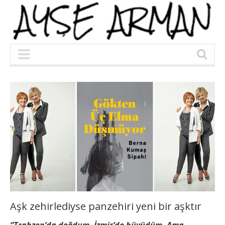
Aşk zehirlediyse panzehiri yeni bir aşktır