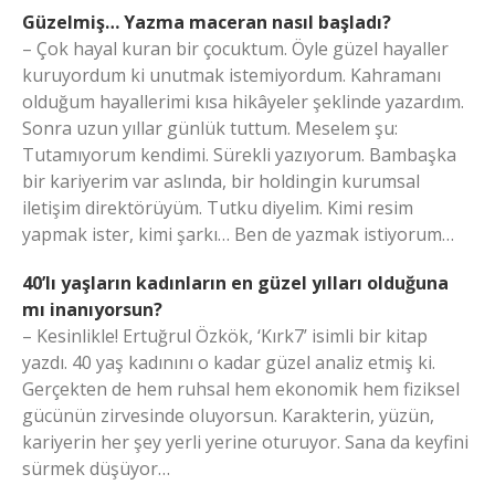
Güzelmiş… Yazma maceran nasıl başladı?
– Çok hayal kuran bir çocuktum. Öyle güzel hayaller
kuruyordum ki unutmak istemiyordum. Kahramanı
olduğum hayallerimi kısa hikâyeler şeklinde yazardım.
Sonra uzun yıllar günlük tuttum. Meselem şu:
Tutamıyorum kendimi. Sürekli yazıyorum. Bambaşka
bir kariyerim var aslında, bir holdingin kurumsal
iletişim direktörüyüm. Tutku diyelim. Kimi resim
yapmak ister, kimi şarkı… Ben de yazmak istiyorum…
40’lı yaşların kadınların en güzel yılları olduğuna
mı inanıyorsun?
– Kesinlikle! Ertuğrul Özkök, ‘Kırk7’ isimli bir kitap
yazdı. 40 yaş kadınını o kadar güzel analiz etmiş ki.
Gerçekten de hem ruhsal hem ekonomik hem fiziksel
gücünün zirvesinde oluyorsun. Karakterin, yüzün,
kariyerin her şey yerli yerine oturuyor. Sana da keyfini
sürmek düşüyor…