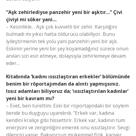
“Aşk zehirlediyse panzehir yeni bir aşktır…” Çivi
çiviyi mi söker yani…
– Kesinlikle… Aşk çok kuvvetli bir zehir. Karşılığını
bulmadı mı yıkıcı hatta öldürücü olabiliyor. Bunu
iyileştirmenin tek yolu yani panzehiri yeni bir aşk.
Eskinin yerine yeni bir şey koyamadığınız sürece onun
anıları sizi esir etmeye, dolaysıyla zehirlemeye devam
eder…
Kitabında ‘kadını ıssızlaştıran erkekler’ bölümünde
benim bir röportajımdan da alıntı yapmışsınız.
Issız adamları biliyoruz da; ‘ıssızlaştırılan kadınlar’
yeni bir kavram mı?
– Evet, ben türettim. Eski bir röportajındaki bir söylem
bende bu duyguyu uyandırdı. “Erkek var, kadına
kendini kraliçe gibi hissettirir. Erkek var, kadının tüm
enerjisini ve zenginliğini emerek onu ıssızlaştırır. Sevgi
dilencisi yapar. Bakıyorsun mükemmel fizik, kariyer,