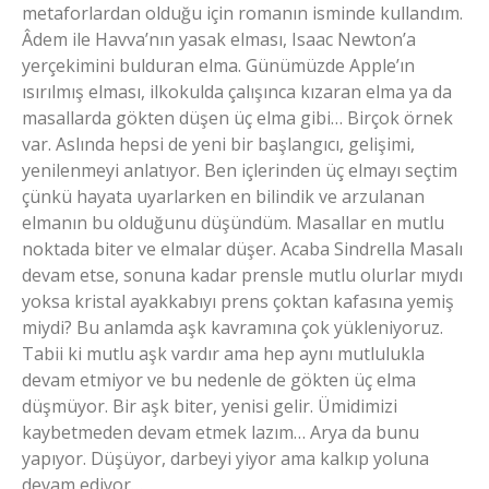
metaforlardan olduğu için romanın isminde kullandım.
Âdem ile Havva’nın yasak elması, Isaac Newton’a
yerçekimini bulduran elma. Günümüzde Apple’ın
ısırılmış elması, ilkokulda çalışınca kızaran elma ya da
masallarda gökten düşen üç elma gibi… Birçok örnek
var. Aslında hepsi de yeni bir başlangıcı, gelişimi,
yenilenmeyi anlatıyor. Ben içlerinden üç elmayı seçtim
çünkü hayata uyarlarken en bilindik ve arzulanan
elmanın bu olduğunu düşündüm. Masallar en mutlu
noktada biter ve elmalar düşer. Acaba Sindrella Masalı
devam etse, sonuna kadar prensle mutlu olurlar mıydı
yoksa kristal ayakkabıyı prens çoktan kafasına yemiş
miydi? Bu anlamda aşk kavramına çok yükleniyoruz.
Tabii ki mutlu aşk vardır ama hep aynı mutlulukla
devam etmiyor ve bu nedenle de gökten üç elma
düşmüyor. Bir aşk biter, yenisi gelir. Ümidimizi
kaybetmeden devam etmek lazım… Arya da bunu
yapıyor. Düşüyor, darbeyi yiyor ama kalkıp yoluna
devam ediyor…