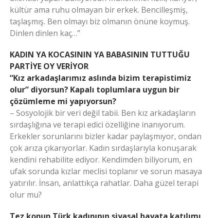
kültür ama ruhu olmayan bir erkek. Bencilleşmiş,
taşlaşmış. Ben olmayı biz olmanın önüne koymuş.
Dinlen dinlen kaç…”
KADIN YA KOCASININ YA BABASININ TUTTUĞU
PARTİYE OY VERİYOR
“Kız arkadaşlarımız aslında bizim terapistimiz
olur” diyorsun? Kapalı toplumlara uygun bir
çözümleme mi yapıyorsun?
– Sosyolojik bir veri değil tabii. Ben kız arkadaşların
sırdaşlığına ve terapi edici özelliğine inanıyorum.
Erkekler sorunlarını bizler kadar paylaşmıyor, ondan
çok arıza çıkarıyorlar. Kadın sırdaşlarıyla konuşarak
kendini rehabilite ediyor. Kendimden biliyorum, en
ufak sorunda kızlar meclisi toplanır ve sorun masaya
yatırılır. İnsan, anlattıkça rahatlar. Daha güzel terapi
olur mu?
Tez konun Türk kadınının siyasal hayata katılımı