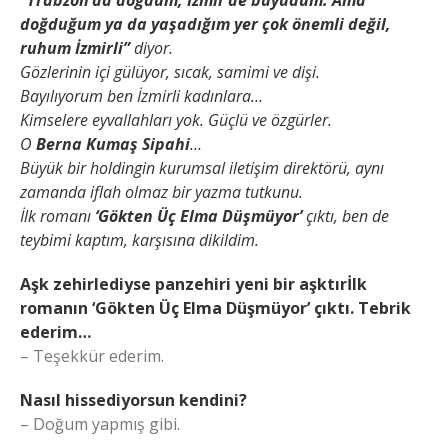
“Trabzon’da doğdum, İzmir’de büyüdüm. Ama
doğduğum ya da yaşadığım yer çok önemli değil,
ruhum İzmirli”
diyor.
Gözlerinin içi gülüyor, sıcak, samimi ve dişi.
Bayılıyorum ben İzmirli kadınlara…
Kimselere eyvallahları yok. Güçlü ve özgürler.
O
Berna Kumaş Sipahi
…
Büyük bir holdingin kurumsal iletişim direktörü, aynı
zamanda iflah olmaz bir yazma tutkunu.
İlk romanı
‘Gökten Üç Elma Düşmüyor’
çıktı, ben de
teybimi kaptım, karşısına dikildim.
Aşk zehirlediyse panzehiri yeni bir aşktırİlk
romanın ‘Gökten Üç Elma Düşmüyor’ çıktı. Tebrik
ederim…
– Teşekkür ederim.
Nasıl hissediyorsun kendini?
– Doğum yapmış gibi.