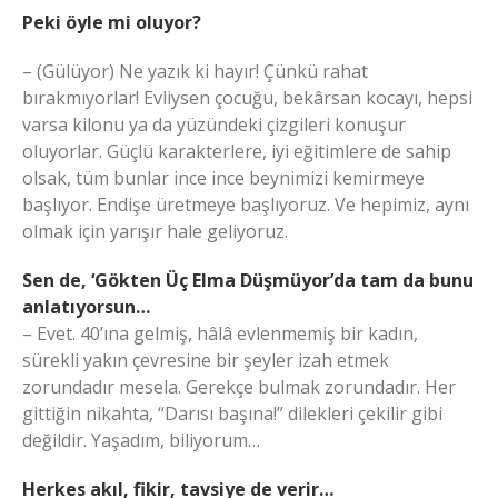
Peki öyle mi oluyor?
– (Gülüyor) Ne yazık ki hayır! Çünkü rahat
bırakmıyorlar! Evliysen çocuğu, bekârsan kocayı, hepsi
varsa kilonu ya da yüzündeki çizgileri konuşur
oluyorlar. Güçlü karakterlere, iyi eğitimlere de sahip
olsak, tüm bunlar ince ince beynimizi kemirmeye
başlıyor. Endişe üretmeye başlıyoruz. Ve hepimiz, aynı
olmak için yarışır hale geliyoruz.
Sen de, ‘Gökten Üç Elma Düşmüyor’da tam da bunu
anlatıyorsun…
– Evet. 40’ına gelmiş, hâlâ evlenmemiş bir kadın,
sürekli yakın çevresine bir şeyler izah etmek
zorundadır mesela. Gerekçe bulmak zorundadır. Her
gittiğin nikahta, “Darısı başına!” dilekleri çekilir gibi
değildir. Yaşadım, biliyorum…
Herkes akıl, fikir, tavsiye de verir…