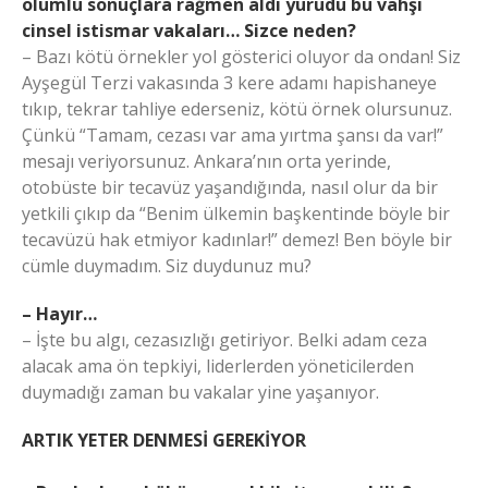
olumlu sonuçlara rağmen aldı yürüdü bu vahşi
cinsel istismar vakaları… Sizce neden?
– Bazı kötü örnekler yol gösterici oluyor da ondan! Siz
Ayşegül Terzi vakasında 3 kere adamı hapishaneye
tıkıp, tekrar tahliye ederseniz, kötü örnek olursunuz.
Çünkü “Tamam, cezası var ama yırtma şansı da var!”
mesajı veriyorsunuz. Ankara’nın orta yerinde,
otobüste bir tecavüz yaşandığında, nasıl olur da bir
yetkili çıkıp da “Benim ülkemin başkentinde böyle bir
tecavüzü hak etmiyor kadınlar!” demez! Ben böyle bir
cümle duymadım. Siz duydunuz mu?
– Hayır…
– İşte bu algı, cezasızlığı getiriyor. Belki adam ceza
alacak ama ön tepkiyi, liderlerden yöneticilerden
duymadığı zaman bu vakalar yine yaşanıyor.
ARTIK YETER DENMESİ GEREKİYOR