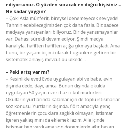
ediyorsunuz. O yüzden soracak en doğru kişisiniz…
Ne kadar yaygın?
– Çok! Asla münferit, bireysel denemeyecek seviyede!
Tahmin edebileceğimizden çok daha fazla. Biz sadece
medyaya yansıyanları biliyoruz. Bir de yansımayanlar
var. Dahası sürekli devam ediyor. Şimdi medya
kanalıyla, hafiften hafiften açığa çıkmaya başladı. Ama
bunu, bir yaşam biçimi olarak bugünlere getiren bir
sistematik anlayış mevcut bu ülkede…
– Peki artış var mı?
– Kesinlikle evet! Evde uygulayan abi ve baba, evin
dışında dede, dayı, amca. Bunun dışında okulda
uygulayan 50 yaşın üzeri bazı okul müdürleri.
Okulların yurtlarında kalanlar için de toplu istismarlar
söz konusu. Yurtların dışında, flört amacıyla genç
öğretmenlerin çocuklara sağlıklı olmayan, istismar
içeren yaklaşımını da eklemek lazım. Aile içinde
istismar hep vardı ama son dönemlerde ağır basan,