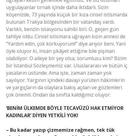
uğrayan kesim genellikle eğitimsiz. Ve bu istismarı
uygulayanlar tırnak içinde daha iktidarlı. Sizin
köşenizde, 73 yaşında küçük bir kıza cinsel istismarda
bulunan Trakya bölgesinden bir vatandaş vardı.
Varlıklı, benzin istasyonu sahibi biri. O, geçen gün
tahliye oldu. Cinsel istismara uğrayan kızın annesi de
“Yardım edin, çok korkuyorum!” diye arıyor beni. Yani
öyle oluyor ki, insan şikâyet ettiğine bile pişman
olabiliyor. O aileye bir şey olsa, sorumlusu kim? Bizim
bir İstanbul Sözleşmemiz var. Uluslararası ve bütün iç
yasaların üstünde. Ama işte, zaman zaman yok
sayılıyor. Yargının içindeki davayı yürüten hâkimlerin
ve yargıçların da olaylara bakış açıları ve gözlemleri
çok önemli. Ondan da sınıfta kaldığımız oluyor.
‘BENİM ÜLKEMDE BÖYLE TECAVÜZÜ HAK ETMİYOR
KADINLAR’ DİYEN YETKİLİ YOK!
– Bu kadar yazıp çizmemize rağmen, tek tük