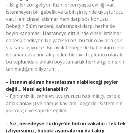
– Bilgiler zor geliyor. Kızın erken yaşta evliliği var.
İstenmeyen bir gebelik ve tabii işin içinde uyuşturucu
var. Hem cinsel istismar hem darp söz konusu.
Bebeğin ölüm nedeni, kafasındaki darp, herhalde
beyin kanaması. Hastaneye gittiğinde cinsel istismar
da tespit ediliyor. Ne yazık ki biz, bu tür olaylarla çok
sık karşılaşıyoruz. Bir aylık bebeğe de babasının cinsel
istismar davasını takip eden bir sivil toplumcu olarak,
bu toplumdaki ahlaki boyutun artık herhangi bir sınır
tanımadığını biliyorum…
– İnsanın aklının havsalasının alabileceği şeyler
değil… Nasıl açıklanabilir?
– Eğitimsizlik, cehalet, uyuşturucu bağımlılığı, çarpık
ahlak anlayışı ve namus kavramı, değerler sisteminin
yok oluşu ve sapıklık eğilimi…
– Siz, neredeyse Türkiye’de bütün vakaları tek tek
izliyorsunuz, hukuki aşamalarını da takip