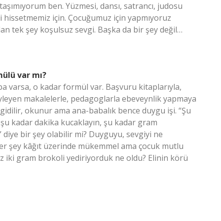
taşımıyorum ben. Yüzmesi, dansı, satrancı, judosu
iyi hissetmemiz için. Çocuğumuz için yapmıyoruz
olan tek şey koşulsuz sevgi. Başka da bir şey değil…
mülü var mı?
 varsa, o kadar formül var. Başvuru kitaplarıyla,
öyleyen makalelerle, pedagoglarla ebeveynlik yapmaya
idilir, okunur ama ana-babalık bence duygu işi. “Şu
şu kadar dakika kucaklayın, şu kadar gram
iye bir şey olabilir mi? Duyguyu, sevgiyi ne
 Her şey kâğıt üzerinde mükemmel ama çocuk mutlu
 iki gram brokoli yediriyorduk ne oldu? Elinin körü