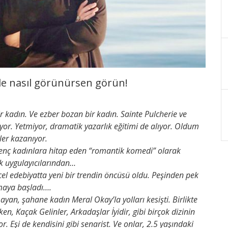
de nasıl görünürsen görün!
ir kadın. Ve ezber bozan bir kadın. Sainte Pulcherie ve
yor. Yetmiyor, dramatik yazarlık eğitimi de alıyor. Oldum
kler kazanıyor.
i, genç kadınlara hitap eden “romantik komedi” olarak
k uygulayıcılarından…
cel edebiyatta yeni bir trendin öncüsü oldu. Peşinden pek
zmaya başladı….
yan, şahane kadın Meral Okay’la yolları kesişti. Birlikte
en, Kaçak Gelinler, Arkadaşlar İyidir, gibi birçok dizinin
r. Eşi de kendisini gibi senarist. Ve onlar, 2.5 yaşındaki