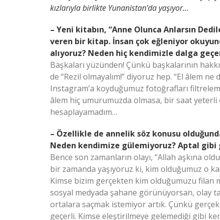
kızlarıyla birlikte Yunanistan’da yaşıyor…
– Yeni kitabın, “Anne Olunca Anlarsın De
veren bir kitap. İnsan çok eğleniyor okuyu
alıyoruz? Neden hiç kendimizle dalga geç
Başkaları yüzünden! Çünkü başkalarının hakk
de “Rezil olmayalım!” diyoruz hep. “El âlem ne 
Instagram’a koyduğumuz fotoğrafları filtrelemek
âlem hiç umurumuzda olmasa, bir saat yeterli 
hesaplayamadım…
– Özellikle de annelik söz konusu olduğunda
Neden kendimize gülemiyoruz? Aptal gibi
Bence son zamanların olayı, “Allah aşkına ol
bir zamanda yaşıyoruz ki, kim olduğumuz o ka
Kimse bizim gerçekten kim olduğumuzu filan me
sosyal medyada şahane görünüyorsan, olay ta
ortalara saçmak istemiyor artık. Çünkü gerçek 
geçerli. Kimse eleştirilmeye gelemediği gibi k