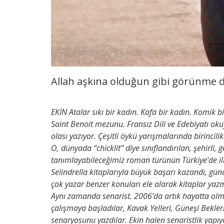
Allah aşkına olduğun gibi görünme 
EKİN Atalar sıkı bir kadın. Kafa bir kadın. Komik b
Saint Benoit mezunu. Fransız Dili ve Edebiyatı oku
olası yazıyor. Çeşitli öykü yarışmalarında birincili
O, dünyada “chicklit” diye sınıflandırılan, şehirl
tanımlayabileceğimiz roman türünün Türkiye’de il
Selindrella kitaplarıyla büyük başarı kazandı, gün
çok yazar benzer konuları ele alarak kitaplar ya
Aynı zamanda senarist. 2006’da artık hayatta olma
çalışmaya başladılar, Kavak Yelleri, Güneşi Beklerk
senaryosunu yazdılar. Ekin halen senaristlik yapıyo