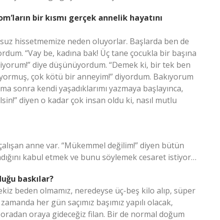
m’ların bir kısmı gerçek annelik hayatını
mutsuz hissetmemize neden oluyorlar. Başlarda ben de
dum. “Vay be, kadına bak! Üç tane çocukla bir başına
emiyorum!” diye düşünüyordum. “Demek ki, bir tek ben
ormuş, çok kötü bir anneyim!” diyordum. Bakıyorum
Ama sonra kendi yaşadıklarımı yazmaya başlayınca,
lsin!” diyen o kadar çok insan oldu ki, nasıl mutlu
 çalışan anne var. “Mükemmel değilim!” diyen bütün
ğını kabul etmek ve bunu söylemek cesaret istiyor…
duğu baskılar?
ekiz beden olmamız, neredeyse üç-beş kilo alıp, süper
 zamanda her gün saçımız başımız yapılı olacak,
 oradan oraya gideceğiz filan. Bir de normal doğum