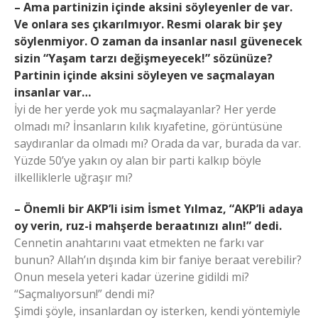
– Ama partinizin içinde aksini söyleyenler de var.
Ve onlara ses çıkarılmıyor. Resmi olarak bir şey
söylenmiyor. O zaman da insanlar nasıl güvenecek
sizin “Yaşam tarzı değişmeyecek!” sözünüze?
Partinin içinde aksini söyleyen ve saçmalayan
insanlar var…
İyi de her yerde yok mu saçmalayanlar? Her yerde
olmadı mı? İnsanların kılık kıyafetine, görüntüsüne
saydıranlar da olmadı mı? Orada da var, burada da var.
Yüzde 50’ye yakın oy alan bir parti kalkıp böyle
ilkelliklerle uğraşır mı?
– Önemli bir AKP’li isim İsmet Yılmaz, “AKP’li adaya
oy verin, ruz-i mahşerde beraatınızı alın!” dedi.
Cennetin anahtarını vaat etmekten ne farkı var
bunun? Allah’ın dışında kim bir faniye beraat verebilir?
Onun mesela yeteri kadar üzerine gidildi mi?
“Saçmalıyorsun!” dendi mi?
Şimdi şöyle, insanlardan oy isterken, kendi yöntemiyle