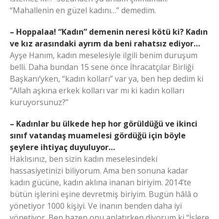
“Mahallenin en güzel kadını…” demedim.
– Hoppalaa! “Kadın” demenin neresi kötü ki? Kadın
ve kız arasındaki ayrım da beni rahatsız ediyor…
Ayşe Hanım, kadın meselesiyle ilgili benim duruşum
belli. Daha bundan 15 sene önce İhracatçılar Birliği
Başkanı’yken, “kadın kolları” var ya, ben hep dedim ki
“Allah aşkına erkek kolları var mı ki kadın kolları
kuruyorsunuz?”
– Kadınlar bu ülkede hep hor görüldüğü ve ikinci
sınıf vatandaş muamelesi gördüğü için böyle
şeylere ihtiyaç duyuluyor…
Haklısınız, ben sizin kadın meselesindeki
hassasiyetinizi biliyorum. Ama ben sonuna kadar
kadın gücüne, kadın aklına inanan biriyim. 2014’te
bütün işlerini eşine devretmiş biriyim. Bugün hâlâ o
yönetiyor 1000 kişiyi. Ve inanın benden daha iyi
yönetiyor. Ben bazen onu anlatırken diyorum ki “İşlere