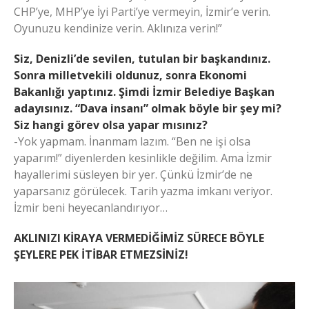
CHP’ye, MHP’ye İyi Parti’ye vermeyin, İzmir’e verin.
Oyunuzu kendinize verin. Aklınıza verin!”
Siz, Denizli’de sevilen, tutulan bir başkandınız.
Sonra milletvekili oldunuz, sonra Ekonomi
Bakanlığı yaptınız. Şimdi İzmir Belediye Başkan
adayısınız. “Dava insanı” olmak böyle bir şey mi?
Siz hangi görev olsa yapar mısınız?
-Yok yapmam. İnanmam lazım. “Ben ne işi olsa
yaparım!” diyenlerden kesinlikle değilim. Ama İzmir
hayallerimi süsleyen bir yer. Çünkü İzmir’de ne
yaparsanız görülecek. Tarih yazma imkanı veriyor.
İzmir beni heyecanlandırıyor…
AKLINIZI KİRAYA VERMEDİĞİMİZ SÜRECE BÖYLE
ŞEYLERE PEK İTİBAR ETMEZSİNİZ!