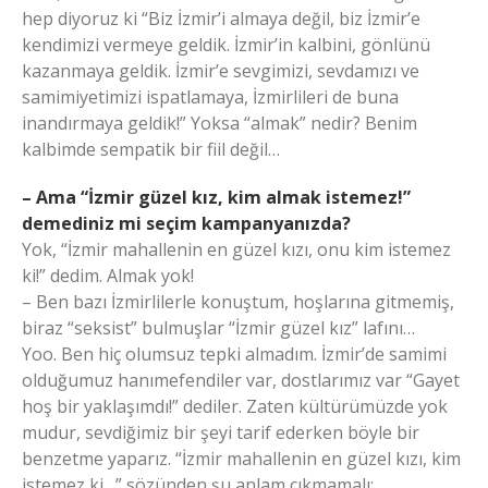
hep diyoruz ki “Biz İzmir’i almaya değil, biz İzmir’e
kendimizi vermeye geldik. İzmir’in kalbini, gönlünü
kazanmaya geldik. İzmir’e sevgimizi, sevdamızı ve
samimiyetimizi ispatlamaya, İzmirlileri de buna
inandırmaya geldik!” Yoksa “almak” nedir? Benim
kalbimde sempatik bir fiil değil…
– Ama “İzmir güzel kız, kim almak istemez!”
demediniz mi seçim kampanyanızda?
Yok, “İzmir mahallenin en güzel kızı, onu kim istemez
ki!” dedim. Almak yok!
– Ben bazı İzmirlilerle konuştum, hoşlarına gitmemiş,
biraz “seksist” bulmuşlar “İzmir güzel kız” lafını…
Yoo. Ben hiç olumsuz tepki almadım. İzmir’de samimi
olduğumuz hanımefendiler var, dostlarımız var “Gayet
hoş bir yaklaşımdı!” dediler. Zaten kültürümüzde yok
mudur, sevdiğimiz bir şeyi tarif ederken böyle bir
benzetme yaparız. “İzmir mahallenin en güzel kızı, kim
istemez ki…” sözünden şu anlam çıkmamalı: