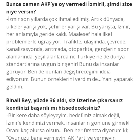
Bunca zaman AKP’ye oy vermedi İzmirli, şimdi size
niye versin?
-İzmir son yıllarda çok ihmal edilmiş. Artık dünyada,
ülkeler yarışı yok, şehirler yarışı var. Bu yarışta, İzmir,
her anlamıyla geride kaldı. Maalesef hala ilkel
problemlerle uğraşıyor. Trafikte, ulaşımda, çevrede,
kanalizasyonda, arıtmada, otoparkta, gençlerin spor
alanlarında, yeşil alanlarda ne Türkiye ne de dünya
standartlarına uygun bir şehir! Bunu da insanlar
görüyor. Ben de bunları değiştireceğimi iddia
ediyorum. Bunun örneklerini verdim de… Yani yaparak
geldim.
Binali Bey, yüzde 36 aldı, siz üzerine çıkarsanız
kendinizi başarılı mı hissedeceksiniz?
-Bir kere daha söyleyeyim, hedefimiz almak değil,
İzmir’e kendimizi vermek, insanların gönlüne girmek!
Oranı kaç olursa olsun… Ben her fırsatta diyorum ki;
“Oyunuzu bana vermeyin, AK Parti’ye vermeyin.