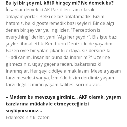
Bu iyi bir şey mi, kötü bir şey mi? Ne demek bu?
İnsanlar demek ki AK Partilileri tam olarak
anlayamıyorlar. Belki de biz anlatamadık. Bizim
hatamız, belki gösteremedik bazı şeyleri. Bir de algı
denen bir şey var ya, İngilizler, “Perception is
everything” derler, yani “Algı her şeydir”. Biz işte bazı
şeyleri ihmal ettik. Ben bunu Denizli’de de yaşadım.
Bazen öyle bir yalan çıkar ki ortaya, siz dersiniz ki
“Hadi canım, insanlar buna da inanır mı?” Üzerine
gitmezsiniz, üç ay geçer aradan, bakarsınız ki
inanmışlar. Her şeyi ciddiye almak lazım. Mesela yaşam
tarzı meselesi var ya, İzmir’de bizim derdimiz yaşam
tarzı değil. İzmir’in yaşam kalitesi sorunu var…
– Madem bu mevzuya girdiniz… AKP olarak, yaşam
tarzlarına müdahale etmeyeceğinizi
söylüyorsunuz…
Edemezsiniz ki zaten!