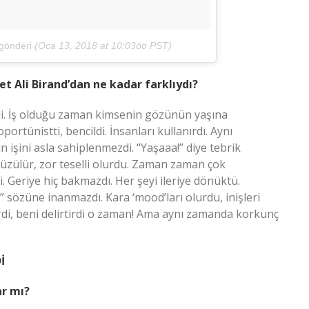
gönderi
(
Oca 13, 2018 at 10:03öö PST
)
 Ali Birand’dan ne kadar farklıydı?
ydi. İş olduğu zaman kimsenin gözünün yaşına
rtünistti, bencildi. İnsanları kullanırdı. Aynı
ın işini asla sahiplenmezdi. “Yaşaaa!” diye tebrik
k üzülür, zor teselli olurdu. Zaman zaman çok
di. Geriye hiç bakmazdı. Her şeyi ileriye dönüktü.
” sözüne inanmazdı. Kara ‘mood’ları olurdu, inişleri
erdi, beni delirtirdi o zaman! Ama aynı zamanda korkunç
İ
r mı?