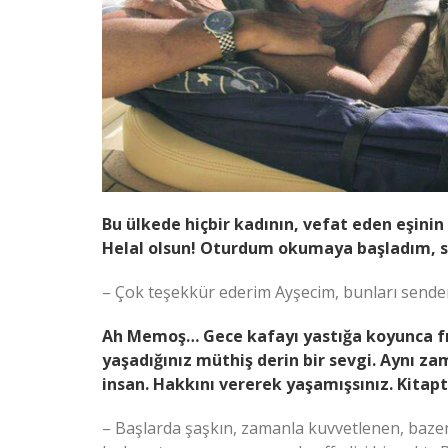
Bu ülkede hiçbir kadının, vefat eden eşinin
Helal olsun! Oturdum okumaya başladım, su 
– Çok teşekkür ederim Ayşecim, bunları send
Ah Memoş… Gece kafayı yastığa koyunca fı
yaşadığınız müthiş derin bir sevgi. Aynı za
insan. Hakkını vererek yaşamışsınız. Kitapta
– Başlarda şaşkın, zamanla kuvvetlenen, bazen