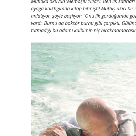
Mutlaka okuyun ‘Memoşlu Yıllar’ı. Ben ilk satırlar
ayağa kalktığımda kitap bitmişti! Müthiş akıcı bir d
anlatıyor, şöyle başlıyor: “Onu ilk gördüğümde göz
vardı. Burnu da boksör burnu gibi çarpıktı. Gülün
tutmadığı bu adamı kalbimin hiç bırakmamacasın