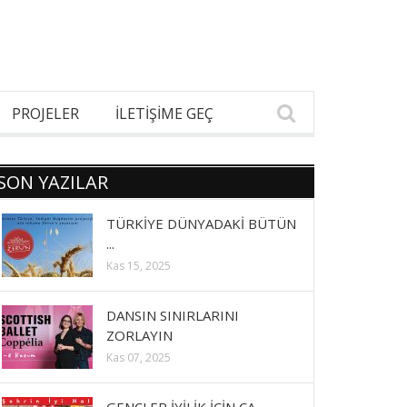
PROJELER
İLETİŞİME GEÇ
SON YAZILAR
TÜRKİYE DÜNYADAKİ BÜTÜN
...
Kas 15, 2025
DANSIN SINIRLARINI
ZORLAYIN
Kas 07, 2025