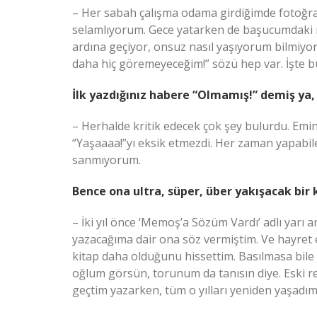
– Her sabah çalışma odama girdiğimde fotoğra
selamlıyorum. Gece yatarken de başucumdaki re
ardına geçiyor, onsuz nasıl yaşıyorum bilmiyo
daha hiç göremeyeceğim!” sözü hep var. İşte b
İlk yazdığınız habere “Olmamış!” demiş ya, 
– Herhalde kritik edecek çok şey bulurdu. Emin
“Yaşaaaa!”yı eksik etmezdi. Her zaman yapabile
sanmıyorum.
Bence ona ultra, süper, über yakışacak bir 
– İki yıl önce ‘Memoş’a Sözüm Vardı’ adlı yarı a
yazacağıma dair ona söz vermiştim. Ve hayret et
kitap daha olduğunu hissettim. Basılmasa bile 
oğlum görsün, torunum da tanısın diye. Eski 
geçtim yazarken, tüm o yılları yeniden yaşadım