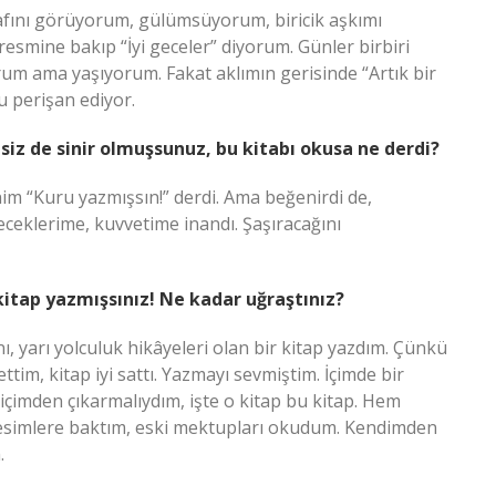
fını görüyorum, gülümsüyorum, biricik aşkımı
smine bakıp “İyi geceler” diyorum. Günler birbiri
rum ama yaşıyorum. Fakat aklımın gerisinde “Artık bir
u perişan ediyor.
siz de sinir olmuşsunuz, bu kitabı okusa ne derdi?
im “Kuru yazmışsın!” derdi. Ama beğenirdi de,
ceklerime, kuvvetime inandı. Şaşıracağını
kitap yazmışsınız! Ne kadar uğraştınız?
nı, yarı yolculuk hikâyeleri olan bir kitap yazdım. Çünkü
tim, kitap iyi sattı. Yazmayı sevmiştim. İçimde bir
içimden çıkarmalıydım, işte o kitap bu kitap. Hem
resimlere baktım, eski mektupları okudum. Kendimden
.