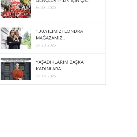
GENÇLER İYİLİK İÇİN ÇA...
Eki 23, 2025
130.YILIMIZI LONDRA
MAĞAZAMIZ...
Eki 20, 2025
YAŞADIKLARIM BAŞKA
KADINLARA...
Eki 16, 2025