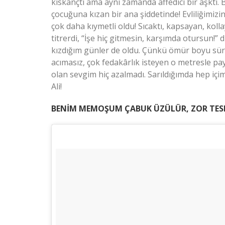
kıskançtı ama aynı zamanda affedici bir aşktı
çocuğuna kızan bir ana şiddetinde! Evliliğimizi
çok daha kıymetli oldu! Sıcaktı, kapsayan, kol
titrerdi, “İşe hiç gitmesin, karşımda otursun
kızdığım günler de oldu. Çünkü ömür boyu süre
acımasız, çok fedakârlık isteyen o metresle 
olan sevgim hiç azalmadı. Sarıldığımda hep içi
Ali!
BENİM MEMOŞUM ÇABUK ÜZÜLÜR, ZOR TES