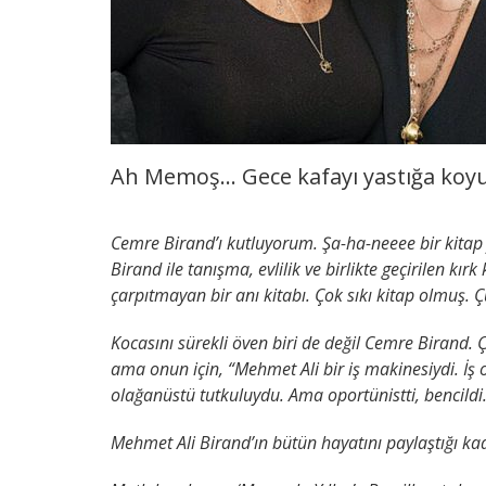
Ah Memoş… Gece kafayı yastığa koyu
Cemre Birand’ı kutluyorum. Şa-ha-neeee bir kitap
Birand ile tanışma, evlilik ve birlikte geçirilen kı
çarpıtmayan bir anı kitabı. Çok sıkı kitap olmuş. Çü
Kocasını sürekli öven biri de değil Cemre Birand. Ç
ama onun için, “Mehmet Ali bir iş makinesiydi. İ
olağanüstü tutkuluydu. Ama oportünistti, bencildi. İ
Mehmet Ali Birand’ın bütün hayatını paylaştığı kad