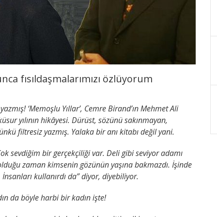
nca fısıldaşmalarımızı özlüyorum
 yazmış! ‘Memoşlu Yıllar’, Cemre Birand’ın Mehmet Ali
rk küsur yılının hikâyesi. Dürüst, sözünü sakınmayan,
nkü filtresiz yazmış. Yalaka bir anı kitabı değil yani.
ok sevdiğim bir gerçekçiliği var. Deli gibi seviyor adamı
ş olduğu zaman kimsenin gözünün yaşına bakmazdı. İşinde
nsanları kullanırdı da” diyor, diyebiliyor.
ın da böyle harbi bir kadın işte!