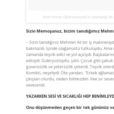
Ayse Arman (@armanayse)’in paylaştığı bir 
Sizin Memoşunuz, bizim tanıdığımız Mehmet
– Sizin tanıdığınız Mehmet Ali bir iş makinesi
bakmazdı. İşinde olağanüstü tutkuluydu. Ama opo
zamanda teşvik edici ve yol açıcıydı. Başkaların
ediciydi. Güleryüzlüydü, şıktı. Çocuk gibi çabu
güvensizlik ve yetersizlik çekerdi. Teşvik ister
Komikti, neşeliydi. Öte yandan, “Erkek ağlamaz
çıkışları olurdu, neden bilmezdim. Vee sır sev
sevecendi.
YAZARKEN SESİ VE SICAKLIĞI HEP BENİMLEYD
Onu düşünmeden geçen bir tek gününüz va