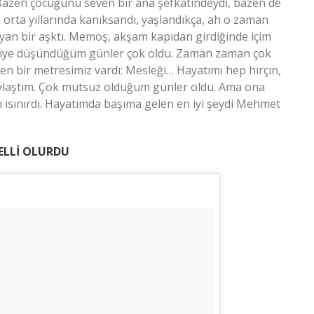
. Bazen çocuğunu seven bir ana şefkatindeydi, bazen de
n orta yıllarında kanıksandı, yaşlandıkça, ah o zaman
layan bir aşktı. Memoş, akşam kapıdan girdiğinde içim
!” diye düşündüğüm günler çok oldu. Zaman zaman çok
n bir metresimiz vardı: Mesleği… Hayatımı hep hırçın,
paylaştım. Çok mutsuz olduğum günler oldu. Ama ona
m ısınırdı. Hayatımda başıma gelen en iyi şeydi Mehmet
ELLİ OLURDU