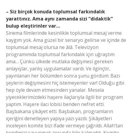
– Siz birçok konuda toplumsal farkındalık
yarattınız. Ama aynı zamanda sizi “didaktik”
bulup eleştirinler var…
Sinema filmlerinde kesinlikle toplumsal mesaj verme
kaygım yok. Ama güzel bir senaryo gelirse ve içinde de
toplumsal mesaj olursa ne âlâ. Televizyon
programımda toplumsal farkındalık için uğraştım
ama… Çünkü ülkede mutlaka değişmesi gereken
anlayışlar, yanlış uygulamalar vardı. Ve ilginçtir,
yayınlanan her bölümden sonra şunu gördüm: Bazı
şeylerin değişmesini hiç istemeyenler var! Olduğu gibi
hep öyle devam etmesinden yanalar. Mesela
yiyeceklerimizdeki haşere ilaçlarıyla ilgili bir program
yaptım. Haşere ilacı lobisi benden nefret etti.
Başbakana şikâyet etti. Başbakan, programların
içeriğini denetleyen yapıya yazı yazdı. Şikâyetleri
inceleyen komite bizi ifade vermeye çağrıldı. Allah’tan
kendimizi savunmak zorunda bile kalmadık. Komite