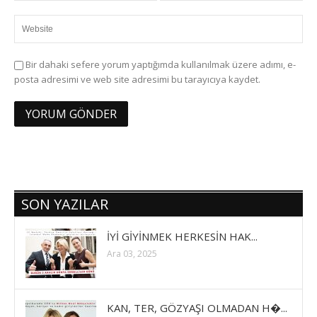
Bir dahaki sefere yorum yaptığımda kullanılmak üzere adımı, e-
posta adresimi ve web site adresimi bu tarayıcıya kaydet.
SON YAZILAR
İYİ GİYİNMEK HERKESİN HAK...
Ara 03, 2025
KAN, TER, GÖZYAŞI OLMADAN H�...