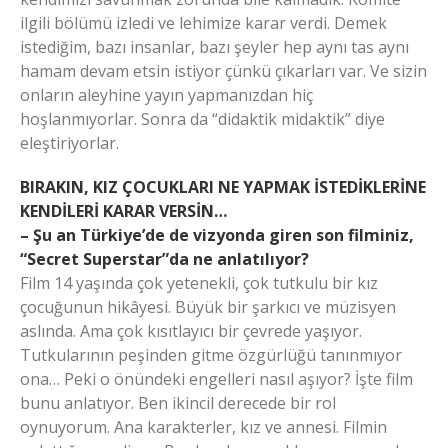
ilgili bölümü izledi ve lehimize karar verdi. Demek
istediğim, bazı insanlar, bazı şeyler hep aynı tas aynı
hamam devam etsin istiyor çünkü çıkarları var. Ve sizin
onların aleyhine yayın yapmanızdan hiç
hoşlanmıyorlar. Sonra da “didaktik midaktik” diye
eleştiriyorlar.
BIRAKIN, KIZ ÇOCUKLARI NE YAPMAK İSTEDİKLERİNE
KENDİLERİ KARAR VERSİN…
– Şu an Türkiye’de de vizyonda giren son filminiz,
“Secret Superstar”da ne anlatılıyor?
Film 14 yaşında çok yetenekli, çok tutkulu bir kız
çocuğunun hikâyesi. Büyük bir şarkıcı ve müzisyen
aslında. Ama çok kısıtlayıcı bir çevrede yaşıyor.
Tutkularının peşinden gitme özgürlüğü tanınmıyor
ona… Peki o önündeki engelleri nasıl aşıyor? İşte film
bunu anlatıyor. Ben ikincil derecede bir rol
oynuyorum. Ana karakterler, kız ve annesi. Filmin