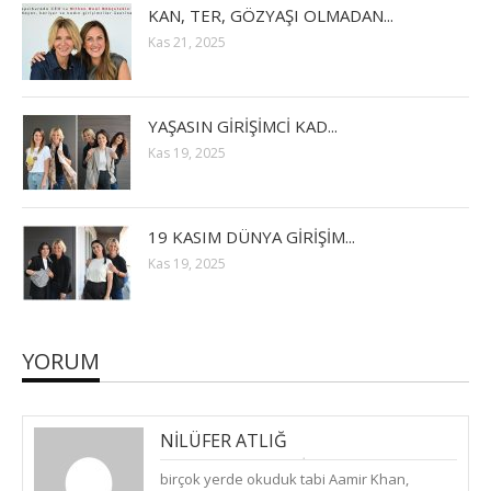
KAN, TER, GÖZYAŞI OLMADAN...
Kas 21, 2025
YAŞASIN GİRİŞİMCİ KAD...
Kas 19, 2025
19 KASIM DÜNYA GİRİŞİM...
Kas 19, 2025
YORUM
NILÜFER ATLIĞ
(
ÇARŞAMBA, EKIM 25, 2017
)
birçok yerde okuduk tabi Aamir Khan,
CEVAPLA