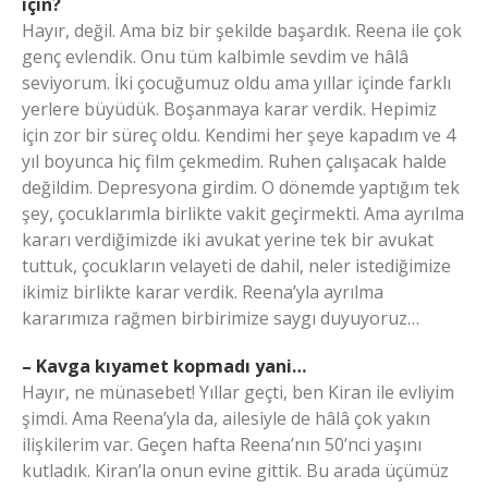
için?
Hayır, değil. Ama biz bir şekilde başardık. Reena ile çok
genç evlendik. Onu tüm kalbimle sevdim ve hâlâ
seviyorum. İki çocuğumuz oldu ama yıllar içinde farklı
yerlere büyüdük. Boşanmaya karar verdik. Hepimiz
için zor bir süreç oldu. Kendimi her şeye kapadım ve 4
yıl boyunca hiç film çekmedim. Ruhen çalışacak halde
değildim. Depresyona girdim. O dönemde yaptığım tek
şey, çocuklarımla birlikte vakit geçirmekti. Ama ayrılma
kararı verdiğimizde iki avukat yerine tek bir avukat
tuttuk, çocukların velayeti de dahil, neler istediğimize
ikimiz birlikte karar verdik. Reena’yla ayrılma
kararımıza rağmen birbirimize saygı duyuyoruz…
– Kavga kıyamet kopmadı yani…
Hayır, ne münasebet! Yıllar geçti, ben Kiran ile evliyim
şimdi. Ama Reena’yla da, ailesiyle de hâlâ çok yakın
ilişkilerim var. Geçen hafta Reena’nın 50’nci yaşını
kutladık. Kiran’la onun evine gittik. Bu arada üçümüz