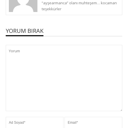
“ayşearmanca” olanı muhteşem… kocaman
teşekkürler
YORUM BIRAK