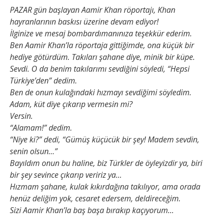
PAZAR gün başlayan Aamir Khan röportajı, Khan
hayranlarının baskısı üzerine devam ediyor!
İlginize ve mesaj bombardımanınıza teşekkür ederim.
Ben Aamir Khan’la röportaja gittiğimde, ona küçük bir
hediye götürdüm. Takıları şahane diye, minik bir küpe.
Sevdi. O da benim takılarımı sevdiğini söyledi, “Hepsi
Türkiye’den” dedim.
Ben de onun kulağındaki hızmayı sevdiğimi söyledim.
Adam, küt diye çıkarıp vermesin mi?
Versin.
“Alamam!” dedim.
“Niye ki?” dedi, “Gümüş küçücük bir şey! Madem sevdin,
senin olsun…”
Bayıldım onun bu haline, biz Türkler de öyleyizdir ya, biri
bir şey sevince çıkarıp veririz ya…
Hızmam şahane, kulak kıkırdağına takılıyor, ama orada
henüz deliğim yok, cesaret edersem, deldireceğim.
Sizi Aamir Khan’la baş başa bırakıp kaçıyorum…