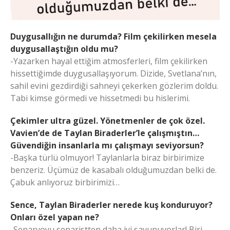
Duygusallığın ne durumda? Film çekilirken mesela
duygusallaştığın oldu mu?
-Yazarken hayal ettiğim atmosferleri, film çekilirken
hissettiğimde duygusallaşıyorum. Dizide, Svetlana’nın,
sahil evini gezdirdiği sahneyi çekerken gözlerim doldu.
Tabi kimse görmedi ve hissetmedi bu hislerimi.
Çekimler ultra güzel. Yönetmenler de çok özel.
Vavien’de de Taylan Biraderler’le çalışmıştın…
Güvendiğin insanlarla mı çalışmayı seviyorsun?
-Başka türlü olmuyor! Taylanlarla biraz birbirimize
benzeriz. Üçümüz de kasabalı olduğumuzdan belki de.
Çabuk anlıyoruz birbirimizi…
Sence, Taylan Biraderler nerede kuş konduruyor?
Onları özel yapan ne?
-Senaryoyu senaristten daha iyi savunuyorlar! Biri