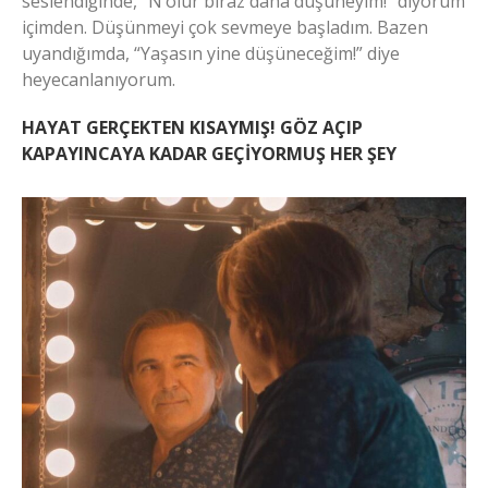
seslendiğinde, “N’olur biraz daha düşüneyim!” diyorum
içimden. Düşünmeyi çok sevmeye başladım. Bazen
uyandığımda, “Yaşasın yine düşüneceğim!” diye
heyecanlanıyorum.
HAYAT GERÇEKTEN KISAYMIŞ! GÖZ AÇIP
KAPAYINCAYA KADAR GEÇİYORMUŞ HER ŞEY