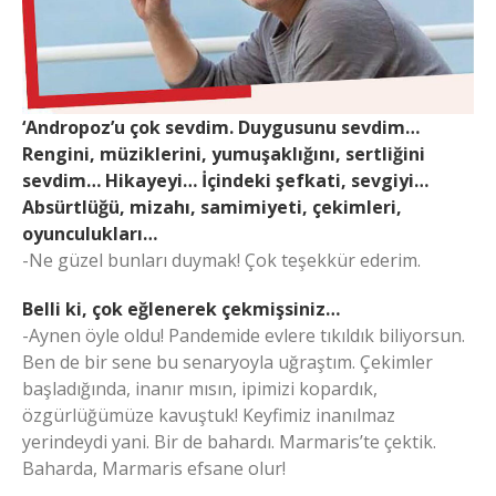
‘Andropoz’u çok sevdim. Duygusunu sevdim…
Rengini, müziklerini, yumuşaklığını, sertliğini
sevdim… Hikayeyi… İçindeki şefkati, sevgiyi…
Absürtlüğü, mizahı, samimiyeti, çekimleri,
oyunculukları…
-Ne güzel bunları duymak! Çok teşekkür ederim.
Belli ki, çok eğlenerek çekmişsiniz…
-Aynen öyle oldu! Pandemide evlere tıkıldık biliyorsun.
Ben de bir sene bu senaryoyla uğraştım. Çekimler
başladığında, inanır mısın, ipimizi kopardık,
özgürlüğümüze kavuştuk! Keyfimiz inanılmaz
yerindeydi yani. Bir de bahardı. Marmaris’te çektik.
Baharda, Marmaris efsane olur!