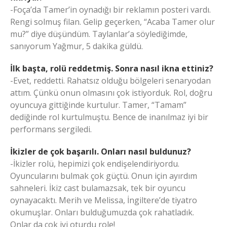
-Foça’da Tamer’in oynadığı bir reklamın posteri vardı.
Rengi solmuş filan. Gelip geçerken, “Acaba Tamer olur
mu?” diye düşündüm. Taylanlar’a söylediğimde,
sanıyorum Yağmur, 5 dakika güldü.
İlk başta, rolü reddetmiş. Sonra nasıl ikna ettiniz?
-Evet, reddetti. Rahatsız olduğu bölgeleri senaryodan
attım. Çünkü onun olmasını çok istiyorduk. Rol, doğru
oyuncuya gittiğinde kurtulur. Tamer, “Tamam”
dediğinde rol kurtulmuştu. Bence de inanılmaz iyi bir
performans sergiledi.
İkizler de çok başarılı. Onları nasıl buldunuz?
-İkizler rolü, hepimizi çok endişelendiriyordu.
Oyuncularını bulmak çok güçtü. Onun için ayırdım
sahneleri. İkiz cast bulamazsak, tek bir oyuncu
oynayacaktı. Merih ve Melissa, İngiltere’de tiyatro
okumuşlar. Onları bulduğumuzda çok rahatladık.
Onlar da çok iyi oturdu role!