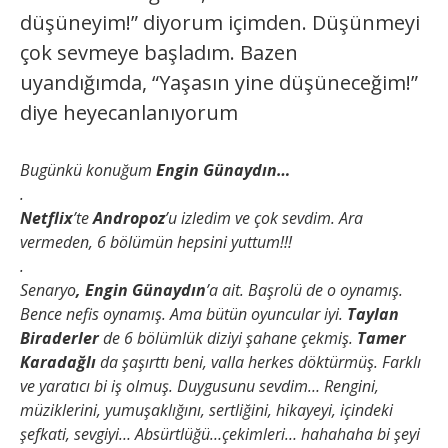
düşüneyim!” diyorum içimden. Düşünmeyi
çok sevmeye başladım. Bazen
uyandığımda, “Yaşasın yine düşüneceğim!”
diye heyecanlanıyorum
Bugünkü konuğum
Engin Günaydın…
.
Netflix
’te
Andropoz
’u izledim ve çok sevdim. Ara
vermeden, 6 bölümün hepsini yuttum!!!
.
Senaryo
, Engin Günaydın
’a ait. Başrolü de o oynamış.
Bence nefis oynamış. Ama bütün oyuncular iyi.
Taylan
Biraderler
de 6 bölümlük diziyi şahane çekmiş.
Tamer
Karadağlı
da şaşırttı beni, valla herkes döktürmüş. Farklı
ve yaratıcı bi iş olmuş. Duygusunu sevdim… Rengini,
müziklerini, yumuşaklığını, sertliğini, hikayeyi, içindeki
şefkati, sevgiyi… Absürtlüğü…çekimleri… hahahaha bi şeyi