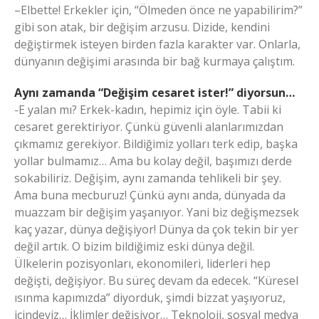
–Elbette! Erkekler için, “Ölmeden önce ne yapabilirim?”
gibi son atak, bir değişim arzusu. Dizide, kendini
değiştirmek isteyen birden fazla karakter var. Onlarla,
dünyanın değişimi arasında bir bağ kurmaya çalıştım.
Aynı zamanda “Değişim cesaret ister!” diyorsun…
-E yalan mı? Erkek-kadın, hepimiz için öyle. Tabii ki
cesaret gerektiriyor. Çünkü güvenli alanlarımızdan
çıkmamız gerekiyor. Bildiğimiz yolları terk edip, başka
yollar bulmamız… Ama bu kolay değil, başımızı derde
sokabiliriz. Değişim, aynı zamanda tehlikeli bir şey.
Ama buna mecburuz! Çünkü aynı anda, dünyada da
muazzam bir değişim yaşanıyor. Yani biz değişmezsek
kaç yazar, dünya değişiyor! Dünya da çok tekin bir yer
değil artık. O bizim bildiğimiz eski dünya değil.
Ülkelerin pozisyonları, ekonomileri, liderleri hep
değişti, değişiyor. Bu süreç devam da edecek. “Küresel
ısınma kapımızda” diyorduk, şimdi bizzat yaşıyoruz,
içindeyiz… İklimler değişiyor… Teknoloji, sosyal medya