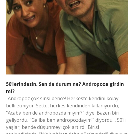
50’lerindesin. Sen de durum ne? Andropoza girdin
mi?
-Andropoz çok sinsi bence! Herkeste kendini kolay
belli etmiyor. Sette, herkes kendinden kıllanıyordu,
“Acaba ben de andropozda mıyım?” diye. Bazen biri
geliyordu, “Galiba ben andropozdayım!” diyordu… 50’li
yaşlar, bende düşünmeyi çok artırdı. Birisi