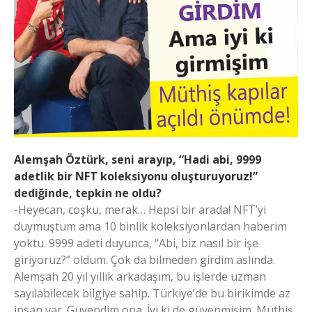
Alemşah Öztürk, seni arayıp, “Hadi abi, 9999
adetlik bir NFT koleksiyonu oluşturuyoruz!”
dediğinde, tepkin ne oldu?
-Heyecan, coşku, merak… Hepsi bir arada! NFT’yi
duymuştum ama 10 binlik koleksiyonlardan haberim
yoktu. 9999 adeti duyunca, “Abi, biz nasıl bir işe
giriyoruz?” oldum. Çok da bilmeden girdim aslında.
Alemşah 20 yıl yıllık arkadaşım, bu işlerde uzman
sayılabilecek bilgiye sahip. Türkiye’de bu birikimde az
insan var. Güvendim ona. İyi ki de güvenmişim. Müthiş