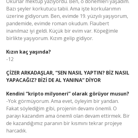
Okurlar mektup yazıyordu. Ben, o dönemleri yaşadım.
Bazı şeyler korkutucu tabii. Ama işte korkularımın
üzerine gidiyorum. Ben, evimde 19. yüzyılı yaşıyorum,
pandemide, evimde roman okudum. Flaubert
inanılmaz iyi geldi. Küçük bir evim var. Köpeğimle
birlikte yaşıyorum. Kızım gelip gidiyor.
Kızın kaç yaşında?
-12
ÇİZER ARKADAŞLAR, “SEN NASIL YAPTIN? BİZ NASIL
YAPACAĞIZ? BİZİ DE AL YANINA” DİYOR
Kendini “kripto milyoneri” olarak görüyor musun?
-Yok görmüyorum. Ama evet, öyleyim bir yandan.
Fakat söylediğim gibi, projenin devamı önemli. O
parayı kazandım ama önemli olan devam ettirmek. Bir
de kazandığımız paranın bir kısmını tekrar projeye
harcadık.