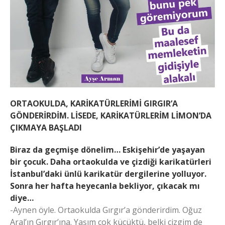
ORTAOKULDA, KARİKATÜRLERİMİ GIRGIR’A
GÖNDERİRDİM. LİSEDE, KARİKATÜRLERİM LİMON’DA
ÇIKMAYA BAŞLADI
Biraz da geçmişe dönelim… Eskişehir’de yaşayan
bir çocuk. Daha ortaokulda ve çizdiği karikatürleri
İstanbul’daki ünlü karikatür dergilerine yolluyor.
Sonra her hafta heyecanla bekliyor, çıkacak mı
diye…
-Aynen öyle. Ortaokulda Gırgır’a gönderirdim. Oğuz
Aral’ın Gırgır’ına. Yaşım çok küçüktü, belki çizgim de