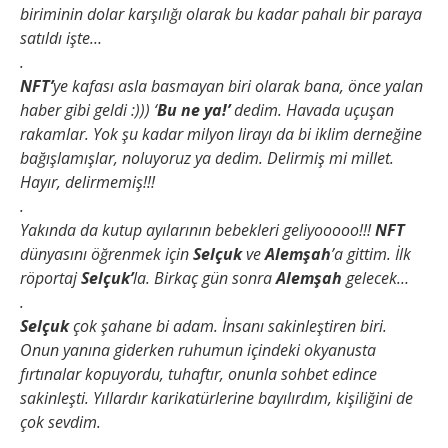
biriminin dolar karşılığı olarak bu kadar pahalı bir paraya
satıldı işte…
.
NFT’
ye kafası asla basmayan biri olarak bana, önce yalan
haber gibi geldi :))) ‘
Bu ne ya!’
dedim. Havada uçuşan
rakamlar. Yok şu kadar milyon lirayı da bi iklim derneğine
bağışlamışlar, noluyoruz ya dedim. Delirmiş mi millet.
Hayır, delirmemiş!!!
.
Yakında da kutup ayılarının bebekleri geliyooooo!!!
NFT
dünyasını öğrenmek için
Selçuk
ve
Alemşah
’a gittim. İlk
röportaj
Selçuk’
la. Birkaç gün sonra
Alemşah
gelecek…
.
Selçuk
çok şahane bi adam. İnsanı sakinleştiren biri.
Onun yanına giderken ruhumun içindeki okyanusta
fırtınalar kopuyordu, tuhaftır, onunla sohbet edince
sakinleşti. Yıllardır karikatürlerine bayılırdım, kişiliğini de
çok sevdim.
.