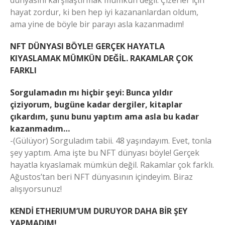
hayat zordur, ki ben hep iyi kazananlardan oldum,
ama yine de böyle bir parayı asla kazanmadım!
NFT DÜNYASI BÖYLE! GERÇEK HAYATLA
KIYASLAMAK MÜMKÜN DEĞİL. RAKAMLAR ÇOK
FARKLI
Sorgulamadın mı hiçbir şeyi: Bunca yıldır
çiziyorum, bugüne kadar dergiler, kitaplar
çıkardım, şunu bunu yaptım ama asla bu kadar
kazanmadım…
-(Gülüyor) Sorguladım tabii. 48 yaşındayım. Evet, tonla
şey yaptım. Ama işte bu NFT dünyası böyle! Gerçek
hayatla kıyaslamak mümkün değil. Rakamlar çok farklı.
Ağustos’tan beri NFT dünyasının içindeyim. Biraz
alışıyorsunuz!
KENDİ ETHERIUM’UM DURUYOR DAHA BİR ŞEY
YAPMADIM!