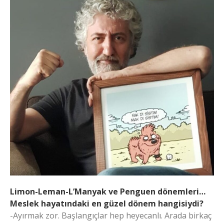
Limon-Leman-L’Manyak ve Penguen dönemleri…
Meslek hayatındaki en güzel dönem hangisiydi?
-Ayırmak zor. Başlangıçlar hep heyecanlı. Arada birkaç