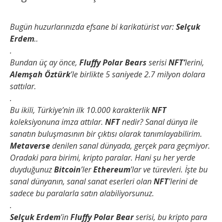
Bugün huzurlarınızda efsane bi karikatürist var:
Selçuk
Erdem
..
.
Bundan üç ay önce,
Fluffy Polar Bears
serisi
NFT’
lerini,
Alemşah Öztürk
’le birlikte 5 saniyede 2.7 milyon dolara
sattılar.
.
Bu ikili, Türkiye’nin ilk 10.000 karakterlik
NFT
koleksiyonuna imza attılar.
NFT
nedir? Sanal dünya ile
sanatın buluşmasının bir çıktısı olarak tanımlayabilirim.
Metaverse
denilen sanal dünyada, gerçek para geçmiyor.
Oradaki para birimi, kripto paralar. Hani şu her yerde
duyduğunuz
Bitcoin
’ler
Ethereum
’lar ve türevleri. İşte bu
sanal dünyanın, sanal sanat eserleri olan
NFT
’lerini de
sadece bu paralarla satın alabiliyorsunuz.
.
Selçuk Erdem
’in
Fluffy Polar Bear
serisi, bu kripto para