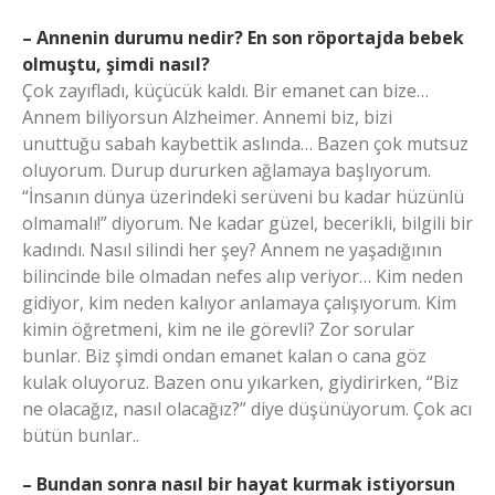
– Annenin durumu nedir? En son röportajda bebek
olmuştu, şimdi nasıl?
Çok zayıfladı, küçücük kaldı. Bir emanet can bize…
Annem biliyorsun Alzheimer. Annemi biz, bizi
unuttuğu sabah kaybettik aslında… Bazen çok mutsuz
oluyorum. Durup dururken ağlamaya başlıyorum.
“İnsanın dünya üzerindeki serüveni bu kadar hüzünlü
olmamalı!” diyorum. Ne kadar güzel, becerikli, bilgili bir
kadındı. Nasıl silindi her şey? Annem ne yaşadığının
bilincinde bile olmadan nefes alıp veriyor… Kim neden
gidiyor, kim neden kalıyor anlamaya çalışıyorum. Kim
kimin öğretmeni, kim ne ile görevli? Zor sorular
bunlar. Biz şimdi ondan emanet kalan o cana göz
kulak oluyoruz. Bazen onu yıkarken, giydirirken, “Biz
ne olacağız, nasıl olacağız?” diye düşünüyorum. Çok acı
bütün bunlar..
– Bundan sonra nasıl bir hayat kurmak istiyorsun