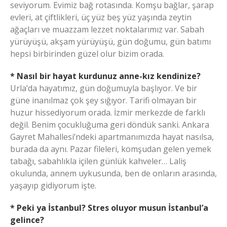
seviyorum. Evimiz bağ rotasında. Komşu bağlar, şarap
evleri, at çiftlikleri, üç yüz beş yüz yaşında zeytin
ağaçları ve muazzam lezzet noktalarımız var. Sabah
yürüyüşü, akşam yürüyüşü, gün doğumu, gün batımı
hepsi birbirinden güzel olur bizim orada.
* Nasıl bir hayat kurdunuz anne-kız kendinize?
Urla’da hayatımız, gün doğumuyla başlıyor. Ve bir
güne inanılmaz çok şey sığıyor. Tarifi olmayan bir
huzur hissediyorum orada. İzmir merkezde de farklı
değil. Benim çocukluğuma geri döndük sanki. Ankara
Gayret Mahallesi’ndeki apartmanımızda hayat nasılsa,
burada da aynı. Pazar fileleri, komşudan gelen yemek
tabağı, sabahlıkla içilen günlük kahveler… Laliş
okulunda, annem uykusunda, ben de onların arasında,
yaşayıp gidiyorum işte.
* Peki ya İstanbul? Stres oluyor musun İstanbul’a
gelince?