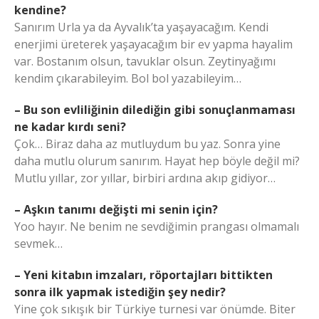
kendine?
Sanırım Urla ya da Ayvalık’ta yaşayacağım. Kendi
enerjimi üreterek yaşayacağım bir ev yapma hayalim
var. Bostanım olsun, tavuklar olsun. Zeytinyağımı
kendim çıkarabileyim. Bol bol yazabileyim…
– Bu son evliliğinin dilediğin gibi sonuçlanmaması
ne kadar kırdı seni?
Çok… Biraz daha az mutluydum bu yaz. Sonra yine
daha mutlu olurum sanırım. Hayat hep böyle değil mi?
Mutlu yıllar, zor yıllar, birbiri ardına akıp gidiyor…
– Aşkın tanımı değişti mi senin için?
Yoo hayır. Ne benim ne sevdiğimin prangası olmamalı
sevmek…
– Yeni kitabın imzaları, röportajları bittikten
sonra ilk yapmak istediğin şey nedir?
Yine çok sıkışık bir Türkiye turnesi var önümde. Biter