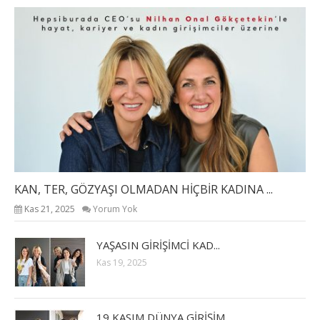
KAN, TER, GÖZYAŞI OLMADAN HİÇBİR KADINA ...
Kas 21, 2025
Yorum Yok
YAŞASIN GİRİŞİMCİ KAD...
Kas 19, 2025
19 KASIM DÜNYA GİRİŞİM...