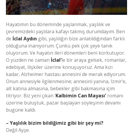
Hayatımın bu döneminde yaşlanmak, yaşlılık ve
çevremizdeki yaşlılara kafayı takmış durumdayım. Ben
de
İclal Aydın
gibi, yaşlılığın bize anlatıldığından farklı
olduğuna inanıyorum. Çünkü pek çok şeye tanık
oluyorum. Ve hayatın ileri dönemleri beni korkutuyor.
O yüzden ne zaman
İclal’
le bir araya gelsek, romanlar,
edebiyat, ilişkiler üzerine konuşuyoruz. Ama kızı
kadar, Alzheimer hastası annesini de merak ediyorum.
Onun annesiyle ilgilenmesine; annesini yanına, İzmir’e,
alt katına almasına, bebekler gibi bakmasına içim
titriyor. Biz yeni çıkan ‘
Kalbimin Can Mayası’
romanı
üzerine buluştuk, pazar başlayan söyleşinin devamı
bugüne kaldı.
– Yaşlılık bizim bildiğimiz gibi bir şey mi?
Değil Ayşe.