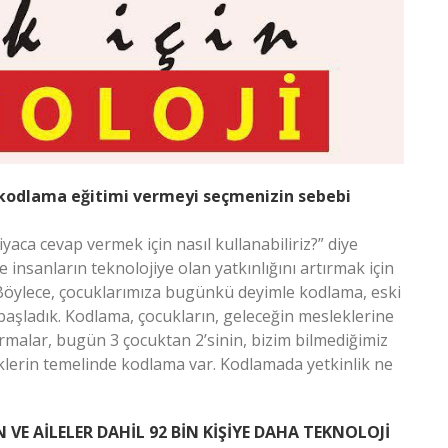
 kodlama eğitimi vermeyi seçmenizin sebebi
htiyaca cevap vermek için nasıl kullanabiliriz?” diye
nsanların teknolojiye olan yatkınlığını artırmak için
 Böylece, çocuklarımıza bugünkü deyimle kodlama, eski
aşladık. Kodlama, çocukların, geleceğin mesleklerine
rmalar, bugün 3 çocuktan 2’sinin, bizim bilmediğimiz
klerin temelinde kodlama var. Kodlamada yetkinlik ne
 AİLELER DAHİL 92 BİN KİŞİYE DAHA TEKNOLOJİ