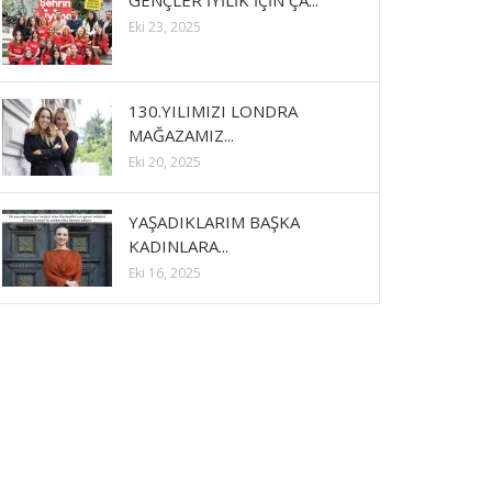
GENÇLER İYİLİK İÇİN ÇA...
Eki 23, 2025
130.YILIMIZI LONDRA
MAĞAZAMIZ...
Eki 20, 2025
YAŞADIKLARIM BAŞKA
KADINLARA...
Eki 16, 2025