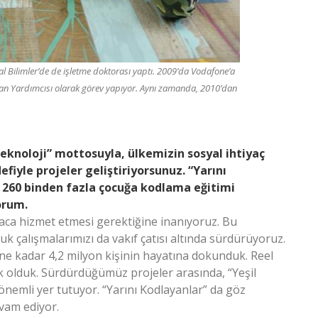
al Bilimler’de de işletme doktorası yaptı. 2009’da Vodafone’a
şkan Yardımcısı olarak görev yapıyor. Aynı zamanda, 2010’dan
 teknoloji” mottosuyla, ülkemizin sosyal ihtiyaç
iyle projeler geliştiriyorsunuz. “Yarını
, 260 binden fazla çocuğa kodlama eğitimi
orum.
amaca hizmet etmesi gerektiğine inanıyoruz. Bu
k çalışmalarımızı da vakıf çatısı altında sürdürüyoruz.
üne kadar 4,2 milyon kişinin hayatına dokunduk. Reel
ek olduk. Sürdürdüğümüz projeler arasında, “Yeşil
 önemli yer tutuyor. “Yarını Kodlayanlar” da göz
evam ediyor.