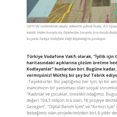
ODTÜ’de mühendislik okudu. Bilkent’te yüksek lisans, A.Ü Siyas
katıldı. Halen burada dış İlişkilerden Sorumlu İcra Kurulu Ba
bu yana Türkiye Vodafone Vakfı Başkanlığı’nı yürütüyor.
Türkiye Vodafone Vakfı olarak, “İyilik için
haritasındaki açıklarına çözüm üretme hedef
Kodlayanlar” bunlardan biri. Bugüne kadar
vermişsiniz! Müthiş bir şey bu! Tebrik ediy
-Teşekkürler. Biz yaptığımız her işin, iyi bir 
inancımızın bir yansıması olan sosyal sorumlulu
“Kadınlar ve çocuklar, öncelikli odağımız. Bug
değeri 104,3 milyon lira olan, 16 projeye dest
Gezegen”, “Dijital Benim İşim” ve “Kırmızı Işık”
bebeğimiz olan projelerimizden biri, 6 yıldır d