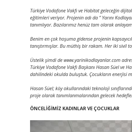
Türkiye Vodafone Vakfı ve Habitat geleceğin dijit
eğitimleri veriyor. Projenin adı da ‘’ Yarını Kodlay
tanımlıyor. Bazılarımız henüz tam olarak anlayam
Benim en çok hoşuma gidense projenin kapsayıcılığ
tanıştırmışlar. Bu müthiş bir rakam. Her iki sivil 
Üstelik şimdi de www.yarinikodlayanlar.com adresi
Türkiye Vodafone Vakfı Başkanı Hasan Süel ve Habi
dahilindeki okulda buluştuk. Çocukların enerjisi m
Hasan Süel; köy okullarındaki teknoloji sınıflarınd
proje olarak tanımlanmalarından gelecek hedefler
ÖNCELİĞİMİZ KADINLAR VE ÇOCUKLAR