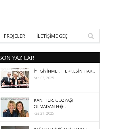
PROJELER
İLETİŞİME GEÇ
SON YAZILAR
İYİ GİYİNMEK HERKESİN HAK...
Ara 03, 2025
KAN, TER, GÖZYAŞI
OLMADAN H�...
Kas 21, 2025