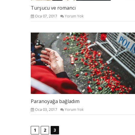
Turşucu ve romancı
Oca 07, 2017
Yorum Yok
Paranoyağa bağladım
Oca 03, 2017
Yorum Yok
1
2
3