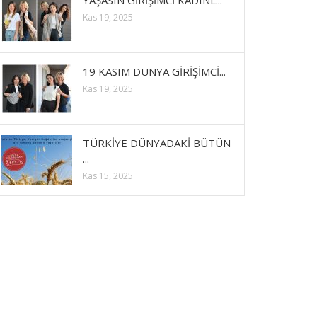
YAŞASIN GİRİŞİMCİ KADINL...
Kas 19, 2025
19 KASIM DÜNYA GİRİŞİMCİ...
Kas 19, 2025
TÜRKİYE DÜNYADAKİ BÜTÜN
...
Kas 15, 2025