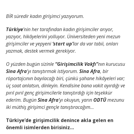
BİR süredir kadın girişimci yazıyorum.
Türkiye
’nin her tarafından kadın girişimciler arıyor,
yazıyor, hikâyelerini yolluyor. Üniversiteden yeni mezun
girişimciler ve yepyeni
‘start up’
lar da var tabii, onları
yazmak, destek vermek gerekiyor.
O yüzden bugün sizinle
“Girişimcilik Vakfı”
nın kurucusu
Sina Afra
’yı tanıştırmak istiyorum.
Sina Afra
, bir
röportajcının bayılacağı biri, çünkü şahane hikâyeleri var;
üç saat anlatsın, dinleyin. Kendisine bana vakit ayırdığı ve
pırıl pırıl genç girişimcilerle tanıştırdığı için teşekkür
ederim. Bugün
Sina Afra
’yı okuyun, yarın
ODTÜ
mezunu
iki müthiş girişimci gençle tanıştıracağım…
Türkiye’de girişimcilik denince akla gelen en
önemli isimlerden birisiniz…