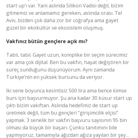
start up’ı var. Yani aslında Silikon Vadisi değil, bizim
gitmemiz ve anlamamız gereken, aslında orası. Tel
Aviv, bizden çok daha zor bir coğrafya ama gayet
güzel bir ekokültür ve ekosistem oluşmuş.
Vakfınız bütün gençlere açık mı?
Tabii, tabii. Gayet uzun, komplike bir seçim sürecimiz
var ama çok dijital. Ben bu vakfın, hayat değiştiren bir
süreç sunduğunu düşünüyorum. Aynı zamanda
Türkiye’nin en yüksek bursunu da veriyor.
İki sene boyunca kesintisiz 500 lira ama bence kimse
burs için başvurmuyor. Şu ana kadar 30 küsur start up
çıktı bizim vakıftan. Aslında hedefimiz de start up
üretmek değil, tüm bu gençleri “girişimcilik elçisi”
yapmak. 3 senelik bir vakfın başvuru sayısının 95 bin
olması da büyük bir başarı. Çünkü tanıtımını bile
yapmıyoruz, tamamıyla ağızdan ağıza yayılan bir şey…