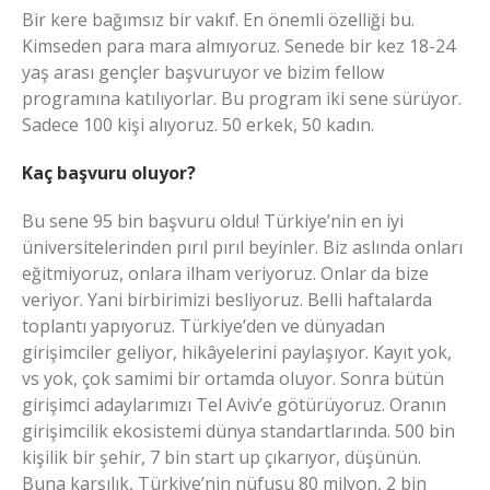
Bir kere bağımsız bir vakıf. En önemli özelliği bu.
Kimseden para mara almıyoruz. Senede bir kez 18-24
yaş arası gençler başvuruyor ve bizim fellow
programına katılıyorlar. Bu program iki sene sürüyor.
Sadece 100 kişi alıyoruz. 50 erkek, 50 kadın.
Kaç başvuru oluyor?
Bu sene 95 bin başvuru oldu! Türkiye’nin en iyi
üniversitelerinden pırıl pırıl beyinler. Biz aslında onları
eğitmiyoruz, onlara ilham veriyoruz. Onlar da bize
veriyor. Yani birbirimizi besliyoruz. Belli haftalarda
toplantı yapıyoruz. Türkiye’den ve dünyadan
girişimciler geliyor, hikâyelerini paylaşıyor. Kayıt yok,
vs yok, çok samimi bir ortamda oluyor. Sonra bütün
girişimci adaylarımızı Tel Aviv’e götürüyoruz. Oranın
girişimcilik ekosistemi dünya standartlarında. 500 bin
kişilik bir şehir, 7 bin start up çıkarıyor, düşünün.
Buna karşılık, Türkiye’nin nüfusu 80 milyon, 2 bin