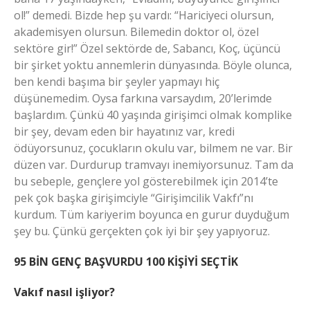
ol!” demedi. Bizde hep şu vardı: “Hariciyeci olursun,
akademisyen olursun. Bilemedin doktor ol, özel
sektöre gir!” Özel sektörde de, Sabancı, Koç, üçüncü
bir şirket yoktu annemlerin dünyasında. Böyle olunca,
ben kendi başıma bir şeyler yapmayı hiç
düşünemedim. Oysa farkına varsaydım, 20’lerimde
başlardım. Çünkü 40 yaşında girişimci olmak komplike
bir şey, devam eden bir hayatınız var, kredi
ödüyorsunuz, çocukların okulu var, bilmem ne var. Bir
düzen var. Durdurup tramvayı inemiyorsunuz. Tam da
bu sebeple, gençlere yol gösterebilmek için 2014’te
pek çok başka girişimciyle “Girişimcilik Vakfı”nı
kurdum. Tüm kariyerim boyunca en gurur duyduğum
şey bu. Çünkü gerçekten çok iyi bir şey yapıyoruz.
95 BİN GENÇ BAŞVURDU 100 KİŞİYİ SEÇTİK
Vakıf nasıl işliyor?