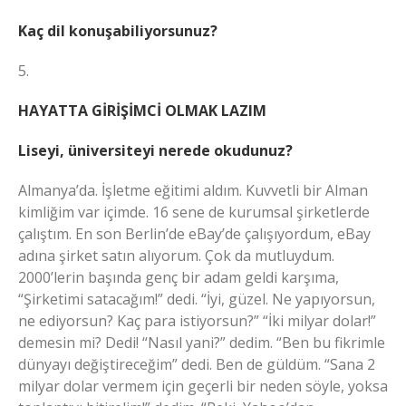
Kaç dil konuşabiliyorsunuz?
5.
HAYATTA GİRİŞİMCİ OLMAK LAZIM
Liseyi, üniversiteyi nerede okudunuz?
Almanya’da. İşletme eğitimi aldım. Kuvvetli bir Alman
kimliğim var içimde. 16 sene de kurumsal şirketlerde
çalıştım. En son Berlin’de eBay’de çalışıyordum, eBay
adına şirket satın alıyorum. Çok da mutluydum.
2000’lerin başında genç bir adam geldi karşıma,
“Şirketimi satacağım!” dedi. “İyi, güzel. Ne yapıyorsun,
ne ediyorsun? Kaç para istiyorsun?” “İki milyar dolar!”
demesin mi? Dedi! “Nasıl yani?” dedim. “Ben bu fikrimle
dünyayı değiştireceğim” dedi. Ben de güldüm. “Sana 2
milyar dolar vermem için geçerli bir neden söyle, yoksa