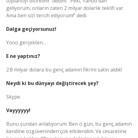
toplantıyı bitirelim!” dedim. “Peki, Yahoo’dan
geliyorum, onların zaten 2 milyar dolarlık teklifi var.
Ama ben sizi tercih ediyorum!” dedi.
Dalga geçiyorsunuz!
Yooo gerçekten…
E ne yaptınız?
2.8 milyar dolara bu genç adamın fikrini satın aldık!
Neydi ki bu dünyayı değiştirecek şey?
Skype.
Vayyyyyy!
Bunu şundan anlatıyorum: Ben o gün, bu genç adamın
kendine özgüveninden çok etkilendim. Ve cesaretine