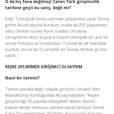
O da hiç fena değilmiş! Zaten Türk girişimcilik
tarihine geçti bu satış, değil mi?
Evet. Türkiye’de binin üzerinde çalışanımız vardı. Sonra
gittim Avustralya’da kurdum, orada da 250 çalışanımız
oldu. Derken Güney Kore, oradan Ukrayna.
Ukrayna’nın ikinci büyük e-ticaret sitesiydik bir ara. Ve
sonra Polonya ve Yunanistan. Türkiye’de alt markalar
kurduk. Sonra da 12 şirketlik bir Güney Afrikalı gruba
sattık…
KEŞKE 20’LERİMDE GİRİŞİMCİ OLSAYDIM
Nasıl bir tatmin?
Tatmin parada değil, olayda; girişimci olmaktı. Ben
Markafoni’yi kurduğumda 40 yaşındaydım. “Keşke
girişimciliği 20 yaşında bilseydim!” dedim. Benim
babam devlet memuru, annem sanat tarihçisi. Kimse
bana 17 yaşındayken, “Evladım, büyüyünce girişimci