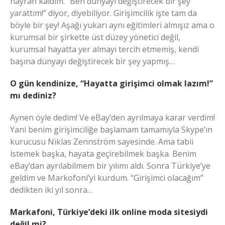
hayran kaldım. “Ben dünyayı değiştirecek bir şey
yarattım!” diyor, diyebiliyor. Girişimcilik işte tam da
böyle bir şey! Aşağı yukarı aynı eğitimleri almışız ama o
kurumsal bir şirkette üst düzey yönetici değil,
kurumsal hayatta yer almayı tercih etmemiş, kendi
başına dünyayı değiştirecek bir şey yapmış…
O gün kendinize, “Hayatta girişimci olmak lazım!”
mı dediniz?
Aynen öyle dedim! Ve eBay’den ayrılmaya karar verdim!
Yani benim girişimciliğe başlamam tamamıyla Skype’ın
kurucusu Niklas Zennström sayesinde. Ama tabii
istemek başka, hayata geçirebilmek başka. Benim
eBay’dan ayrılabilmem bir yılımı aldı. Sonra Türkiye’ye
geldim ve Markofoni’yi kurdum. “Girişimci olacağım”
dedikten iki yıl sonra…
Markafoni, Türkiye’deki ilk online moda sitesiydi
değil mi?