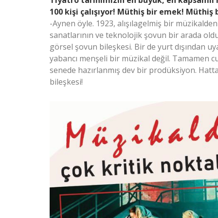
Tiyatro tarihimizin en büyük, en kapsamlı 
100 kişi çalışıyor! Müthiş bir emek! Müthiş b
-Aynen öyle. 1923, alışılagelmiş bir müzikalde
sanatlarının ve teknolojik şovun bir arada old
görsel şovun bileşkesi. Bir de yurt dışından u
yabancı menşeli bir müzikal değil. Tamamen cu
senede hazırlanmış dev bir prodüksiyon. Hatta
bileşkesi!