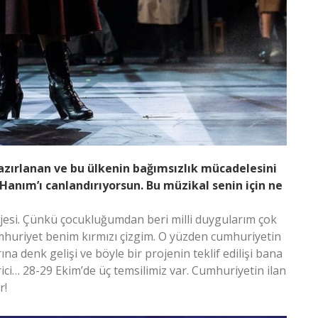
hazırlanan ve bu ülkenin bağımsızlık mücadelesini
Hanım’ı canlandırıyorsun. Bu müzikal senin için ne
rojesi. Çünkü çocukluğumdan beri milli duygularım çok
mhuriyet benim kırmızı çizgim. O yüzden cumhuriyetin
na denk gelişi ve böyle bir projenin teklif edilişi bana
ici… 28-29 Ekim’de üç temsilimiz var. Cumhuriyetin ilan
r!