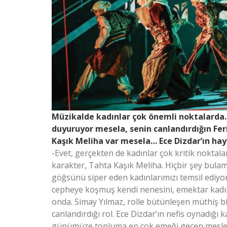
Müzikalde kadınlar çok önemli noktalarda…
duyuruyor mesela, senin canlandırdığın Fe
Kaşık Meliha var mesela… Ece Dizdar’ın h
-Evet, gerçekten de kadınlar çok kritik noktal
karakter, Tahta Kaşık Meliha. Hiçbir şey bulama
göğsünü siper eden kadınlarımızı temsil ediy
cepheye koşmuş kendi nenesini, emektar kadınl
onda. Simay Yılmaz, rolle bütünleşen müthiş bir
canlandırdığı rol. Ece Dizdar’ın nefis oynadığ
günümüze topluma en çok emeği geçen meslekt