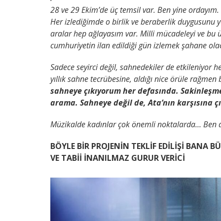
28 ve 29 Ekim’de üç temsil var. Ben yine ordayım
Her izlediğimde o birlik ve beraberlik duygusunu 
aralar hep ağlayasım var. Milli mücadeleyi ve bu ü
cumhuriyetin ilan edildiği gün izlemek şahane ol
Sadece seyirci değil, sahnedekiler de etkileniyor
yıllık sahne tecrübesine, aldığı nice örüle rağmen
sahneye çıkıyorum her defasında. Sakinleşm
arama. Sahneye değil de, Ata’nın karşısına ç
Müzikalde kadınlar çok önemli noktalarda… Ben d
BÖYLE BİR PROJENİN TEKLİF EDİLİŞİ BANA B
VE TABİİ İNANILMAZ GURUR VERİCİ