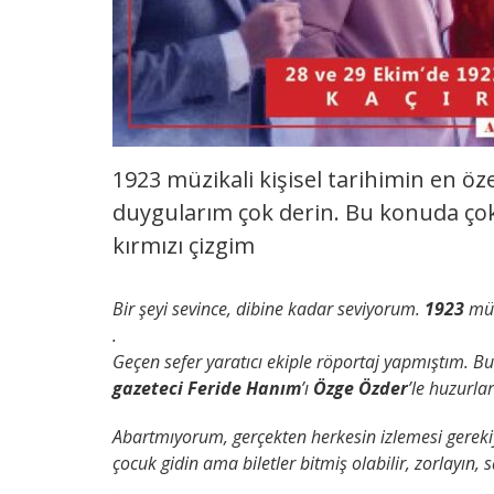
1923 müzikali kişisel tarihimin en ö
duygularım çok derin. Bu konuda ço
kırmızı çizgim
Bir şeyi sevince, dibine kadar seviyorum.
1923
müz
.
Geçen sefer yaratıcı ekiple röportaj yapmıştım. B
gazeteci Feride Hanım
’ı
Özge Özder
’le huzur
Abartmıyorum, gerçekten herkesin izlemesi gerekiy
çocuk gidin ama biletler bitmiş olabilir, zorlayın,
.