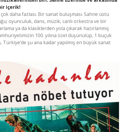
müzikallerinden biri. Sahne üzerinde ve arkasında
ir içerik!
n çok daha fazlası. Bir sanat buluşması. Sahne üstü
uğu; oyunculuk, dans, müzik, canlı orkestra ve bir
yarlama ya da klasiklerden yola çıkarak hazırlanmış
mhuriyetimizin 100. yılına özel düşünülüp, 1 buçuk
, Türkiye’de şu ana kadar yapılmış en büyük sanat