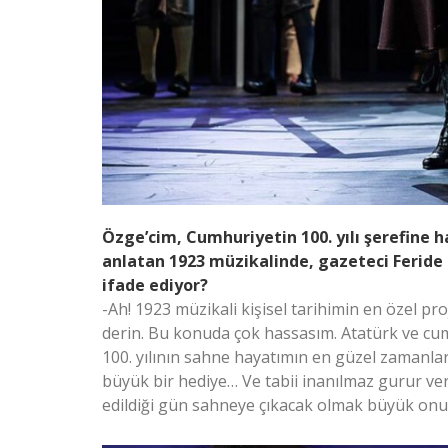
Özge’cim, Cumhuriyetin 100. yılı şerefine 
anlatan 1923 müzikalinde, gazeteci Feride 
ifade ediyor?
-Ah! 1923 müzikali kişisel tarihimin en özel p
derin. Bu konuda çok hassasım. Atatürk ve cu
100. yılının sahne hayatımın en güzel zamanları
büyük bir hediye… Ve tabii inanılmaz gurur ver
edildiği gün sahneye çıkacak olmak büyük onu