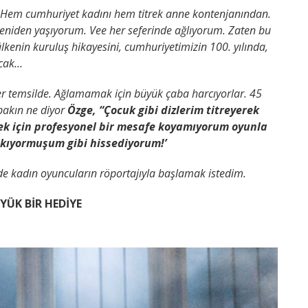
. Hem cumhuriyet kadını hem titrek anne kontenjanından.
yeniden yaşıyorum. Vee her seferinde ağlıyorum. Zaten bu
lkenin kuruluş hikayesini, cumhuriyetimizin 100. yılında,
acak…
 her temsilde. Ağlamamak için büyük çaba harcıyorlar. 45
 bakın ne diyor
Özge, “Çocuk gibi dizlerim titreyerek
ek için profesyonel bir mesafe koyamıyorum oyunla
ıkıyormuşum gibi hissediyorum!’
e kadın oyuncuların röportajıyla başlamak istedim.
ÜYÜK BİR HEDİYE