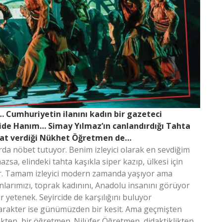
 Cumhuriyetin ilanını kadın bir gazeteci
ride Hanım… Simay Yılmaz’ın canlandırdığı Tahta
ayat verdiği Nükhet Öğretmen de…
arda nöbet tutuyor. Benim izleyici olarak en sevdiğim
zsa, elindeki tahta kaşıkla siper kazıp, ülkesi için
or. Tamam izleyici modern zamanda yaşıyor ama
arımızı, toprak kadınını, Anadolu insanını görüyor
 yetenek. Seyircide de karşılığını buluyor
ı karakter ise günümüzden bir kesit. Ama geçmişten
en, bir öğretmen. Nilüfer Öğretmen, didaktiklikten