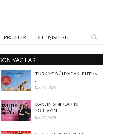
PROJELER
İLETİŞİME GEÇ
SON YAZILAR
TÜRKİYE DÜNYADAKİ BÜTÜN
...
Kas 15, 2025
DANSIN SINIRLARINI
ZORLAYIN
Kas 07, 2025