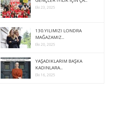
GENÇLER İYİLİK İÇİN ÇA...
Eki 23, 2025
130.YILIMIZI LONDRA
MAĞAZAMIZ...
Eki 20, 2025
YAŞADIKLARIM BAŞKA
KADINLARA...
Eki 16, 2025