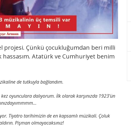
zel projesi. Çünkü çocukluğumdan beri milli
k hassasım. Atatürk ve Cumhuriyet benim
ikaline de tutkuyla bağlandım.
u kez oyunculara dalıyorum. İlk olarak karşınızda 1923’ün
larınızdayıımmmm…
or. Tiyatro tarihimizin de en kapsamlı müzikali. Çoluk
 saldırın. Pişman olmayacaksınız!